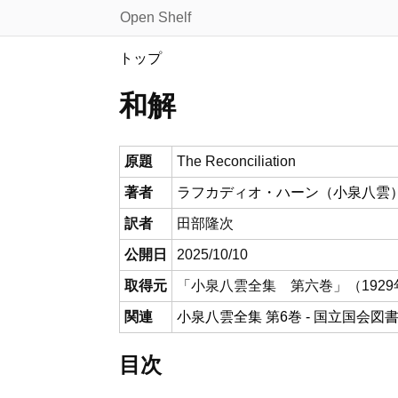
Open Shelf
トップ
和解
原題
The Reconciliation
著者
ラフカディオ・ハーン（小泉八雲
訳者
田部隆次
公開日
2025/10/10
取得元
「小泉八雲全集 第六巻」（192
関連
小泉八雲全集 第6巻 - 国立国会
目次