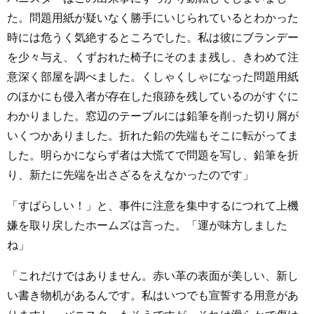
た。問題用紙が疑いなく勝手にいじられているとわかった
時には危うく気絶するところでした。私は彼にブランデー
を少々与え、くずおれた椅子にそのまま残し、きわめて注
意深く部屋を調べました。くしゃくしゃになった問題用紙
のほかにも侵入者が存在した痕跡を残しているのがすぐに
わかりました。窓辺のテーブルには鉛筆を削った切り屑が
いくつかありました。折れた鉛の先端もそこに転がってま
した。明らかにならず者は大慌てで問題を写し、鉛筆を折
り、新たに先端を出さざるをえなかったのです」
「すばらしい！」と、事件に注意を集中するにつれて上機
嫌を取り戻したホームズは言った。「運が味方しました
ね」
「これだけではありません。赤い革の表面が美しい、新し
い書き物机があるんです。私はいつでも宣誓する用意があ