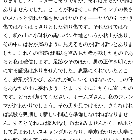
りますし、バニスターもそうですが、それは滑らかで傷は
ありませんでした。ところが私はそこに約三インチの長さ
のスパッと切れた傷を見つけたのです――ただの引っかき
傷ではなくはっきりとした切り傷です。それだけではな
く、机の上に小球状の黒いパン生地というか粘土があり、
その中にはおが屑のように見えるものがぽつぽつとありま
した。これらの痕跡は問題を盗み見た者が残したものであ
ると私は確信します。足跡やそのほか、男の正体を明らか
にする証拠はありませんでした。思案にくれていたとこ
ろ、妙案が浮かび、あなたが町にいるではないか、この件
をあなたの手に委ねよう、とまっすぐにこちらに寄ったの
です。どうか助けてください、ホームズさん。私のジレン
マがおわかりでしょう。その男を見つけるか、さもなけれ
ば試験を延期して新しい問題を準備しなければなりませ
ん。するとそれには説明なしでは済みませんから、結果と
して忌まわしいスキャンダルとなり、学寮ばかりか大学に