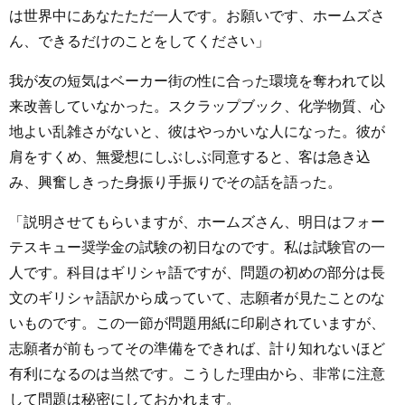
は世界中にあなたただ一人です。お願いです、ホームズさ
ん、できるだけのことをしてください」
我が友の短気はベーカー街の性に合った環境を奪われて以
来改善していなかった。スクラップブック、化学物質、心
地よい乱雑さがないと、彼はやっかいな人になった。彼が
肩をすくめ、無愛想にしぶしぶ同意すると、客は急き込
み、興奮しきった身振り手振りでその話を語った。
「説明させてもらいますが、ホームズさん、明日はフォー
テスキュー奨学金の試験の初日なのです。私は試験官の一
人です。科目はギリシャ語ですが、問題の初めの部分は長
文のギリシャ語訳から成っていて、志願者が見たことのな
いものです。この一節が問題用紙に印刷されていますが、
志願者が前もってその準備をできれば、計り知れないほど
有利になるのは当然です。こうした理由から、非常に注意
して問題は秘密にしておかれます。