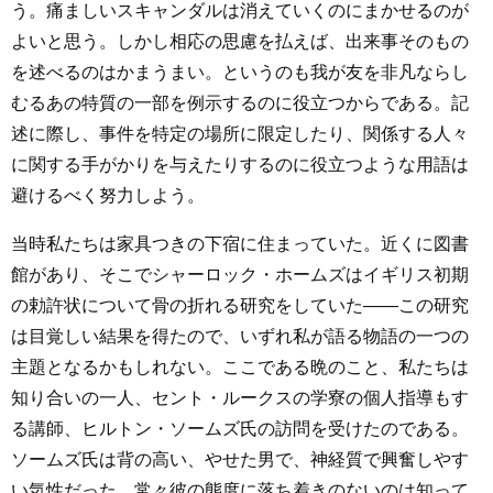
う。痛ましいスキャンダルは消えていくのにまかせるのが
よいと思う。しかし相応の思慮を払えば、出来事そのもの
を述べるのはかまうまい。というのも我が友を非凡ならし
むるあの特質の一部を例示するのに役立つからである。記
述に際し、事件を特定の場所に限定したり、関係する人々
に関する手がかりを与えたりするのに役立つような用語は
避けるべく努力しよう。
当時私たちは家具つきの下宿に住まっていた。近くに図書
館があり、そこでシャーロック・ホームズはイギリス初期
の勅許状について骨の折れる研究をしていた――この研究
は目覚しい結果を得たので、いずれ私が語る物語の一つの
主題となるかもしれない。ここである晩のこと、私たちは
知り合いの一人、セント・ルークスの学寮の個人指導もす
る講師、ヒルトン・ソームズ氏の訪問を受けたのである。
ソームズ氏は背の高い、やせた男で、神経質で興奮しやす
い気性だった。常々彼の態度に落ち着きのないのは知って