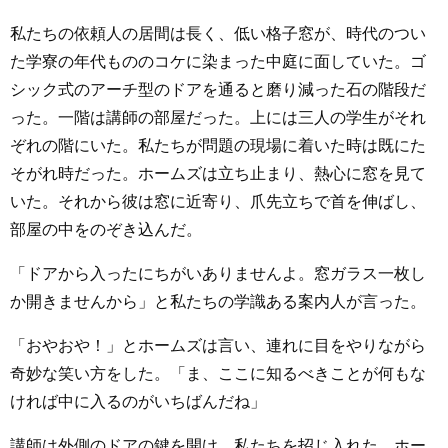
私たちの依頼人の居間は長く、低い格子窓が、時代のつい
た学寮の年代もののコケに染まった中庭に面していた。ゴ
シック式のアーチ型のドアを通ると磨り減った石の階段だ
った。一階は講師の部屋だった。上には三人の学生がそれ
ぞれの階にいた。私たちが問題の現場に着いた時は既にた
そがれ時だった。ホームズは立ち止まり、熱心に窓を見て
いた。それから彼は窓に近寄り、爪先立ちで首を伸ばし、
部屋の中をのぞき込んだ。
「ドアから入ったにちがいありませんよ。窓ガラス一枚し
か開きませんから」と私たちの学識ある案内人が言った。
「おやおや！」とホームズは言い、連れに目をやりながら
奇妙な笑い方をした。「ま、ここに知るべきことが何もな
ければ中に入るのがいちばんだね」
講師は外側のドアの鍵を開け、私たちを招じ入れた。ホー