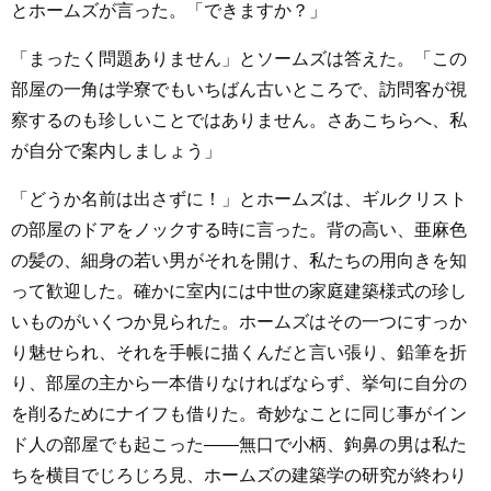
とホームズが言った。「できますか？」
「まったく問題ありません」とソームズは答えた。「この
部屋の一角は学寮でもいちばん古いところで、訪問客が視
察するのも珍しいことではありません。さあこちらへ、私
が自分で案内しましょう」
「どうか名前は出さずに！」とホームズは、ギルクリスト
の部屋のドアをノックする時に言った。背の高い、亜麻色
の髪の、細身の若い男がそれを開け、私たちの用向きを知
って歓迎した。確かに室内には中世の家庭建築様式の珍し
いものがいくつか見られた。ホームズはその一つにすっか
り魅せられ、それを手帳に描くんだと言い張り、鉛筆を折
り、部屋の主から一本借りなければならず、挙句に自分の
を削るためにナイフも借りた。奇妙なことに同じ事がイン
ド人の部屋でも起こった――無口で小柄、鉤鼻の男は私た
ちを横目でじろじろ見、ホームズの建築学の研究が終わり