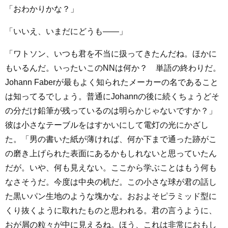
「おわかりかな？」
「いいえ、いまだにどうも――」
「ワトソン、いつも君を不当に扱ってきたんだね。ほかに
もいるんだ。いったいこのNNは何か？ 単語の終わりだ。
Johann Faberが最もよく知られたメーカーの名であること
は知ってるでしょう。普通にJohannの後に続くちょうどそ
の分だけ鉛筆が残っているのは明らかじゃないですか？」
彼は小さなテーブルをはすかいにして電灯の光にかざし
た。「男の書いた紙が薄ければ、何か下まで通った跡がこ
の磨き上げられた表面にあるかもしれないと思っていたん
だが。いや、何も見えない。ここから学ぶことはもう何も
なさそうだ。今度は中央の机だ。この小さな球が君の話し
た黒いパン生地のような塊かな。おおよそピラミッド型に
くり抜くように取れたものと思われる。君の言うように、
おが屑の粒々が中に見えるね。ほう、これは非常におもし