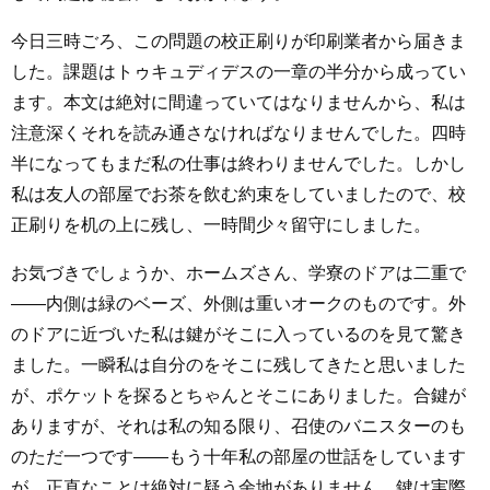
今日三時ごろ、この問題の校正刷りが印刷業者から届きま
した。課題はトゥキュディデスの一章の半分から成ってい
ます。本文は絶対に間違っていてはなりませんから、私は
注意深くそれを読み通さなければなりませんでした。四時
半になってもまだ私の仕事は終わりませんでした。しかし
私は友人の部屋でお茶を飲む約束をしていましたので、校
正刷りを机の上に残し、一時間少々留守にしました。
お気づきでしょうか、ホームズさん、学寮のドアは二重で
――内側は緑のベーズ、外側は重いオークのものです。外
のドアに近づいた私は鍵がそこに入っているのを見て驚き
ました。一瞬私は自分のをそこに残してきたと思いました
が、ポケットを探るとちゃんとそこにありました。合鍵が
ありますが、それは私の知る限り、召使のバニスターのも
のただ一つです――もう十年私の部屋の世話をしています
が、正直なことは絶対に疑う余地がありません。鍵は実際