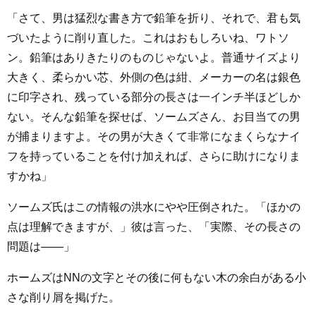
「さて、男は猛烈な書き方で鉛筆を折り、それで、君も気
づいたように削り直した。これはおもしろいね、ワトソ
ン。鉛筆はありきたりのものじゃないよ。普通サイズより
大きく、柔らかい芯、外側の色は紺、メーカーの名は銀色
に印字され、残っている部分の長さは一インチ半ほどしか
ない。そんな鉛筆を探せば、ソームズさん、お目当ての男
が捕まりますよ。その男が大きくて非常になまくらなナイ
フを持っていることを付け加えれば、さらに助けになりま
すかね」
ソームズ氏はこの情報の洪水にやや圧倒された。「ほかの
点は理解できますが、」彼は言った、「実際、その長さの
問題は――」
ホームズはNNの文字とその後に何もない木の余白がある小
さな削り屑を掲げた。