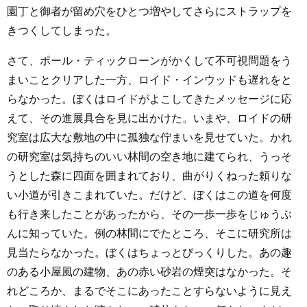
園丁と御者が留め穴をひとつ増やしてさらにストラップを
きつくしてしまった。
さて、ポール・ティックローンがかくして不可視問題をう
まいことクリアした一方、ロイド・インウッドも遅れをと
らなかった。ぼくはロイドがよこしてきたメッセージに応
えて、その進展具合を見に出かけた。いまや、ロイドの研
究室は広大な敷地の中に孤独な佇まいを見せていた。かれ
の研究室は気持ちのいい林間の空き地に建てられ、うっそ
うとした森に四面を囲まれており、曲がりくねった頼りな
い小道が引きこまれていた。だけど、ぼくはこの道を何度
も行き来したことがあったから、その一歩一歩をじゅうぶ
んに知っていた。例の林間にでたところ、そこに研究所は
見当たらなかった。ぼくはちょっとびっくりした。あの趣
のある小屋風の建物、あの赤い砂岩の煙突はなかった。そ
れどころか、まるでそこにあったことすらないように見え