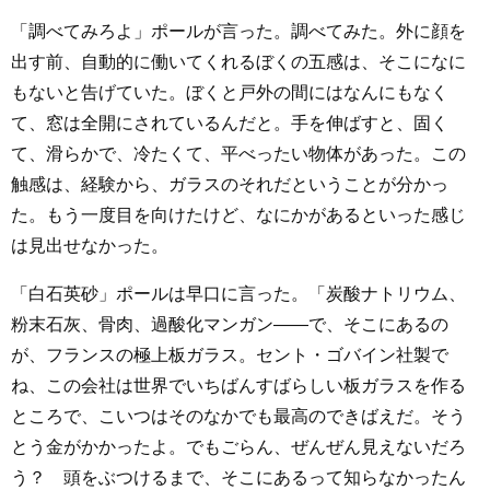
「調べてみろよ」ポールが言った。調べてみた。外に顔を
出す前、自動的に働いてくれるぼくの五感は、そこになに
もないと告げていた。ぼくと戸外の間にはなんにもなく
て、窓は全開にされているんだと。手を伸ばすと、固く
て、滑らかで、冷たくて、平べったい物体があった。この
触感は、経験から、ガラスのそれだということが分かっ
た。もう一度目を向けたけど、なにかがあるといった感じ
は見出せなかった。
「白石英砂」ポールは早口に言った。「炭酸ナトリウム、
粉末石灰、骨肉、過酸化マンガン――で、そこにあるの
が、フランスの極上板ガラス。セント・ゴバイン社製で
ね、この会社は世界でいちばんすばらしい板ガラスを作る
ところで、こいつはそのなかでも最高のできばえだ。そう
とう金がかかったよ。でもごらん、ぜんぜん見えないだろ
う？ 頭をぶつけるまで、そこにあるって知らなかったん