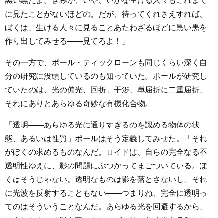
黒い黒だよ。きみが、いや、いかな生ける人々もこれまで
に見たことがないほどの。だが、待ってくれさえすれば、
ぼくは、生ける人々に見ることあたわざるほどに黒い黒を
作り出してみせる――見てろよ！」
その一方で、ポール・ティックローンも同じくらい深く自
分の研究に没頭しているのも知っていた。ポールが研究し
ていたのは、光の偏光、回折、干渉、単屈折に二重屈折、
それにありとあらゆる奇妙な有機化合物。
「透明――あらゆる光に通りすぎるのを認める物体の状
態、あるいは性質」ポールはそう定義してみせた。「それ
がぼくの求めるものなんだ。ロイドは、自らの完全なる不
透明性ゆえに、影の問題にぶつかってまごついている。ぼ
くはそうじゃない。透明なものは影を落とさないし、それ
に光波を反射することもない――つまりね、完全に透明っ
てのはそういうことなんだ。あらゆる光を回避するから、