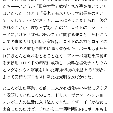
たち――というか「田舎大学」教授たちが手を焼いていた
ほどだった。ひとり「長老」モスという学部長をのぞい
て。そして、かれでさえも、二人に考えこませられ、啓発
されることが一度ならずあったのだ。ロイドの、シー・ト
ードにおける「致死バチルス」に関する発見と、それにつ
いての青酸カリを用いた実験は、ロイドの名前とロイドの
いた大学の名前を全世界に鳴り響かせた。ポールもまたそ
れにほとんど遅れをとることなく、アメーバ運動を展開す
る実験用コロイドの精製に成功し、純粋な塩化ナトリウム
とマグネシウム溶液を用いた海洋環境の原型上での実験に
よって受精のプロセスに新たな光明を投げかけた。
ところがまだ卒業する前、二人が有機化学の神秘に深く深
く没頭していたころのこと、ドリス・ヴァン・ベンショー
テンが二人の生活に入り込んできた。まずロイドが彼女に
出会ったのだけど、それから二十四時間以内にポールもま