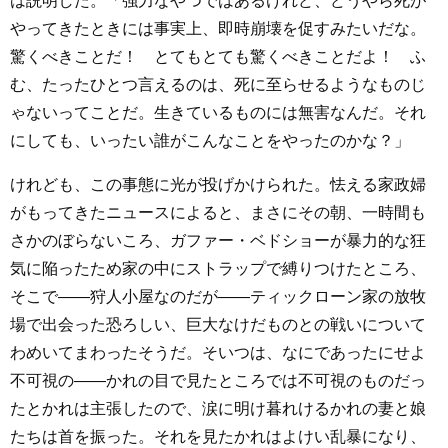
は説明した。「強力なやつではあるけれど、どうやら死が
やってきたときには事実上、即時崩壊を促すみたいだな。
驚くべきことだ！ とてもとても驚くべきことだよ！ ふ
む、たったひとつ言えるのは、死に至らせるようなものじ
ゃないってことだ。生きているものには無害なんだ。それ
にしても、いったい誰がこんなことをやったのかな？」
けれども、この事態に光が投げかけられた。怯える家政婦
がもってきたニュースによると、まさにその朝、一時間も
さかのぼらないころ、ガファー・ベドショーが暴力的な狂
気に陥ったため家の中にストラップで縛りつけたところ、
そこで――狩人小屋なのだが――ティックローン家の放牧
場で出会った恐ろしい、巨大なけだものとの戦いについて
わめいてまわったそうだ。そいつは、なにであったにせよ
不可視の――かれの目で見たところでは不可視のものだっ
たとかれは主張したので、涙に明け暮れけるかれの妻と娘
たちは首を振った。それを見たかれはよけい乱暴になり、