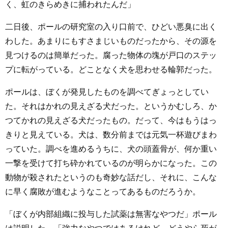
く、虹のきらめきに捕われたんだ」
二日後、ポールの研究室の入り口前で、ひどい悪臭に出く
わした。あまりにもすさまじいものだったから、その源を
見つけるのは簡単だった。腐った物体の塊が戸口のステッ
プに転がっている。どことなく犬を思わせる輪郭だった。
ポールは、ぼくが発見したものを調べてぎょっとしてい
た。それはかれの見えざる犬だった。というかむしろ、か
つてかれの見えざる犬だったもの。だって、今はもうはっ
きりと見えている。犬は、数分前までは元気一杯遊びまわ
っていた。調べを進めるうちに、犬の頭蓋骨が、何か重い
一撃を受けて打ち砕かれているのが明らかになった。この
動物が殺されたというのも奇妙な話だし、それに、こんな
に早く腐敗が進むようなことってあるものだろうか。
「ぼくが内部組織に投与した試薬は無害なやつだ」ポール