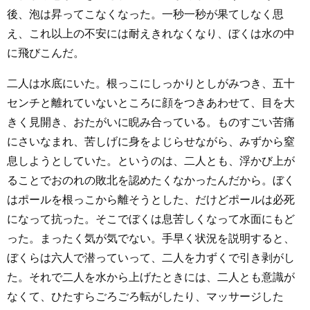
後、泡は昇ってこなくなった。一秒一秒が果てしなく思
え、これ以上の不安には耐えきれなくなり、ぼくは水の中
に飛びこんだ。
二人は水底にいた。根っこにしっかりとしがみつき、五十
センチと離れていないところに顔をつきあわせて、目を大
きく見開き、おたがいに睨み合っている。ものすごい苦痛
にさいなまれ、苦しげに身をよじらせながら、みずから窒
息しようとしていた。というのは、二人とも、浮かび上が
ることでおのれの敗北を認めたくなかったんだから。ぼく
はポールを根っこから離そうとした、だけどポールは必死
になって抗った。そこでぼくは息苦しくなって水面にもど
った。まったく気が気でない。手早く状況を説明すると、
ぼくらは六人で潜っていって、二人を力ずくで引き剥がし
た。それで二人を水から上げたときには、二人とも意識が
なくて、ひたすらごろごろ転がしたり、マッサージした