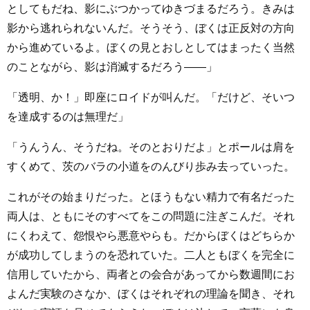
としてもだね、影にぶつかってゆきづまるだろう。きみは
影から逃れられないんだ。そうそう、ぼくは正反対の方向
から進めているよ。ぼくの見とおしとしてはまったく当然
のことながら、影は消滅するだろう――」
「透明、か！」即座にロイドが叫んだ。「だけど、そいつ
を達成するのは無理だ」
「うんうん、そうだね。そのとおりだよ」とポールは肩を
すくめて、茨のバラの小道をのんびり歩み去っていった。
これがその始まりだった。とほうもない精力で有名だった
両人は、ともにそのすべてをこの問題に注ぎこんだ。それ
にくわえて、怨恨やら悪意やらも。だからぼくはどちらか
が成功してしまうのを恐れていた。二人ともぼくを完全に
信用していたから、両者との会合があってから数週間にお
よんだ実験のさなか、ぼくはそれぞれの理論を聞き、それ