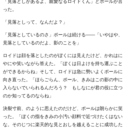
「見落としがあるよ、親愛なるロイドくん」とポールが言
った。
「見落としって、なんだよ？」
「見落としているのさ」ポールは続ける――「いやはや、
見落としているのだよ、影のことを」
ロイドは顔を落としたのがぼくには見えたけど、かれはに
やにや笑いながら答えた。「ぼくは日よけを持ち運ぶこと
ができるからね」そして、ロイドは急に勢いよくポールに
向き直った。「ほらごらん、ポール、きみはこの影の中に
入らないでいられるんだろう？ もしなにが君の役に立つ
のか知ってるのならね」
決裂寸前、のように思えたのだけど、ポールは朗らかに笑
った。「ぼくの指をきみの小汚い顔料で近づけたくはない
な。そのじつに楽天的な見とおしを越えることに成功した