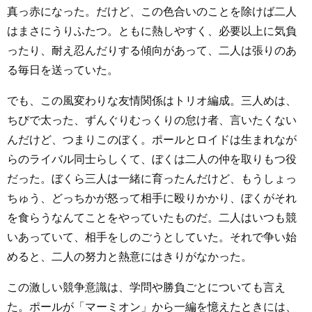
真っ赤になった。だけど、この色合いのことを除けば二人
はまさにうりふたつ。ともに熱しやすく、必要以上に気負
ったり、耐え忍んだりする傾向があって、二人は張りのあ
る毎日を送っていた。
でも、この風変わりな友情関係はトリオ編成。三人めは、
ちびで太った、ずんぐりむっくりの怠け者、言いたくない
んだけど、つまりこのぼく。ポールとロイドは生まれなが
らのライバル同士らしくて、ぼくは二人の仲を取りもつ役
だった。ぼくら三人は一緒に育ったんだけど、もうしょっ
ちゅう、どっちかが怒って相手に殴りかかり、ぼくがそれ
を食らうなんてことをやっていたものだ。二人はいつも競
いあっていて、相手をしのごうとしていた。それで争い始
めると、二人の努力と熱意にはきりがなかった。
この激しい競争意識は、学問や勝負ごとについても言え
た。ポールが「マーミオン」から一編を憶えたときには、