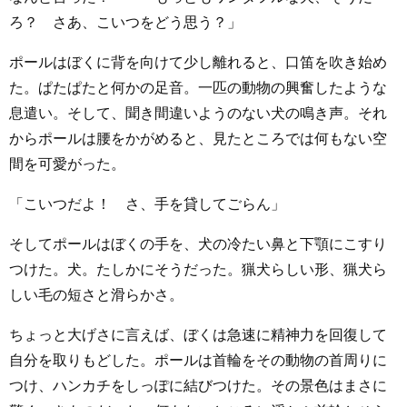
ろ？ さあ、こいつをどう思う？」
ポールはぼくに背を向けて少し離れると、口笛を吹き始め
た。ぱたぱたと何かの足音。一匹の動物の興奮したような
息遣い。そして、聞き間違いようのない犬の鳴き声。それ
からポールは腰をかがめると、見たところでは何もない空
間を可愛がった。
「こいつだよ！ さ、手を貸してごらん」
そしてポールはぼくの手を、犬の冷たい鼻と下顎にこすり
つけた。犬。たしかにそうだった。猟犬らしい形、猟犬ら
しい毛の短さと滑らかさ。
ちょっと大げさに言えば、ぼくは急速に精神力を回復して
自分を取りもどした。ポールは首輪をその動物の首周りに
つけ、ハンカチをしっぽに結びつけた。その景色はまさに