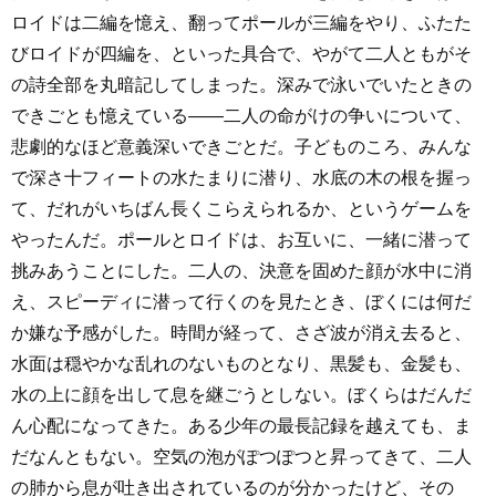
ロイドは二編を憶え、翻ってポールが三編をやり、ふたた
びロイドが四編を、といった具合で、やがて二人ともがそ
の詩全部を丸暗記してしまった。深みで泳いでいたときの
できごとも憶えている――二人の命がけの争いについて、
悲劇的なほど意義深いできごとだ。子どものころ、みんな
で深さ十フィートの水たまりに潜り、水底の木の根を握っ
て、だれがいちばん長くこらえられるか、というゲームを
やったんだ。ポールとロイドは、お互いに、一緒に潜って
挑みあうことにした。二人の、決意を固めた顔が水中に消
え、スピーディに潜って行くのを見たとき、ぼくには何だ
か嫌な予感がした。時間が経って、さざ波が消え去ると、
水面は穏やかな乱れのないものとなり、黒髪も、金髪も、
水の上に顔を出して息を継ごうとしない。ぼくらはだんだ
ん心配になってきた。ある少年の最長記録を越えても、ま
だなんともない。空気の泡がぽつぽつと昇ってきて、二人
の肺から息が吐き出されているのが分かったけど、その