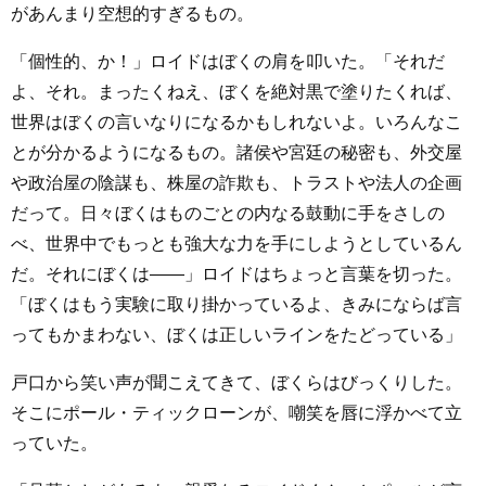
があんまり空想的すぎるもの。
「個性的、か！」ロイドはぼくの肩を叩いた。「それだ
よ、それ。まったくねえ、ぼくを絶対黒で塗りたくれば、
世界はぼくの言いなりになるかもしれないよ。いろんなこ
とが分かるようになるもの。諸侯や宮廷の秘密も、外交屋
や政治屋の陰謀も、株屋の詐欺も、トラストや法人の企画
だって。日々ぼくはものごとの内なる鼓動に手をさしの
べ、世界中でもっとも強大な力を手にしようとしているん
だ。それにぼくは――」ロイドはちょっと言葉を切った。
「ぼくはもう実験に取り掛かっているよ、きみにならば言
ってもかまわない、ぼくは正しいラインをたどっている」
戸口から笑い声が聞こえてきて、ぼくらはびっくりした。
そこにポール・ティックローンが、嘲笑を唇に浮かべて立
っていた。