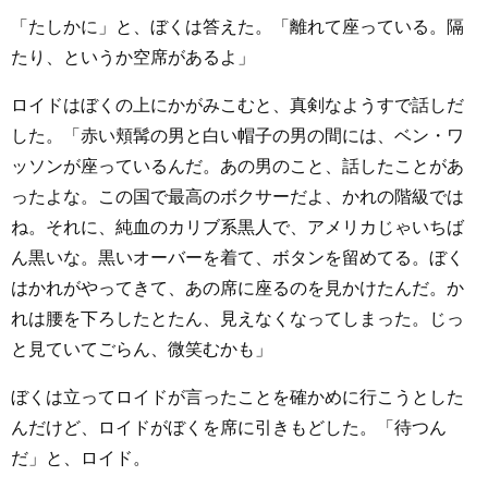
「たしかに」と、ぼくは答えた。「離れて座っている。隔
たり、というか空席があるよ」
ロイドはぼくの上にかがみこむと、真剣なようすで話しだ
した。「赤い頬髯の男と白い帽子の男の間には、ベン・ワ
ッソンが座っているんだ。あの男のこと、話したことがあ
ったよな。この国で最高のボクサーだよ、かれの階級では
ね。それに、純血のカリブ系黒人で、アメリカじゃいちば
ん黒いな。黒いオーバーを着て、ボタンを留めてる。ぼく
はかれがやってきて、あの席に座るのを見かけたんだ。か
れは腰を下ろしたとたん、見えなくなってしまった。じっ
と見ていてごらん、微笑むかも」
ぼくは立ってロイドが言ったことを確かめに行こうとした
んだけど、ロイドがぼくを席に引きもどした。「待つん
だ」と、ロイド。