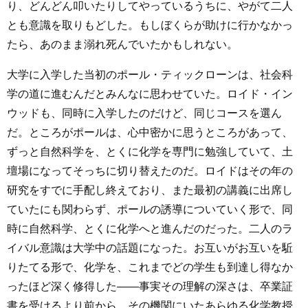
り、どんどん叩いたりしてやっているうちに、やがて二人
とも意識を取りもどした。もしぼくらが助けに行かなかっ
たら、あのまま溺れ死んでいたかもしれない。
大学に入学した当初のポール・ティックローンは、社会科
学の道に進むんだとみんなに思わせていた。ロイド・イン
ウッドも、同時に入学したのだけど、同じコースを選ん
だ。ところがポールは、心中密かに思うところがあって、
ずっと自然科学を、とくに化学を専門に勉強していて、土
壇場になってそっちに切り替えたのだ。ロイドはその年の
研究をすでに手配し終えており、また最初の講義に出席し
ていたにも関わらず、ポールの誘導についていく形で、同
時に自然科学、とくに化学へと進んだのだった。二人のラ
イバル意識は大学中の話題になった。お互いがお互いを駈
りたてる形で、化学を、これまでどの学生も到達し得なか
ったほど深く修得した――事実その理解の深さは、卒業証
書を受けるより前から、その機関にいたあらゆる化学教授