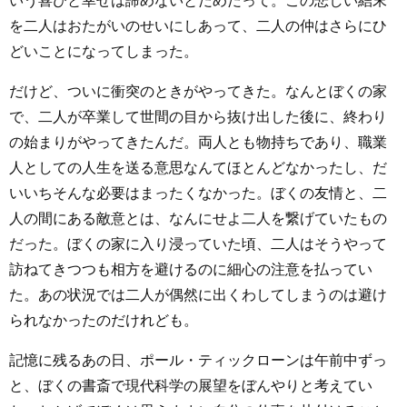
いう喜びと幸せは諦めないとだめだって。この悲しい結末
を二人はおたがいのせいにしあって、二人の仲はさらにひ
どいことになってしまった。
だけど、ついに衝突のときがやってきた。なんとぼくの家
で、二人が卒業して世間の目から抜け出した後に、終わり
の始まりがやってきたんだ。両人とも物持ちであり、職業
人としての人生を送る意思なんてほとんどなかったし、だ
いいちそんな必要はまったくなかった。ぼくの友情と、二
人の間にある敵意とは、なんにせよ二人を繋げていたもの
だった。ぼくの家に入り浸っていた頃、二人はそうやって
訪ねてきつつも相方を避けるのに細心の注意を払ってい
た。あの状況では二人が偶然に出くわしてしまうのは避け
られなかったのだけれども。
記憶に残るあの日、ポール・ティックローンは午前中ずっ
と、ぼくの書斎で現代科学の展望をぼんやりと考えてい