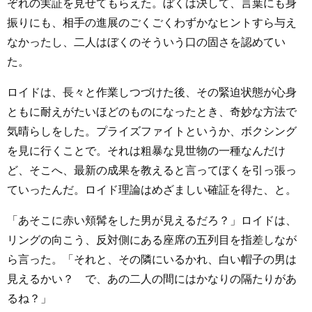
ぞれの実証を見せてもらえた。ぼくは決して、言葉にも身
振りにも、相手の進展のごくごくわずかなヒントすら与え
なかったし、二人はぼくのそういう口の固さを認めてい
た。
ロイドは、長々と作業しつづけた後、その緊迫状態が心身
ともに耐えがたいほどのものになったとき、奇妙な方法で
気晴らしをした。プライズファイトというか、ボクシング
を見に行くことで。それは粗暴な見世物の一種なんだけ
ど、そこへ、最新の成果を教えると言ってぼくを引っ張っ
ていったんだ。ロイド理論はめざましい確証を得た、と。
「あそこに赤い頬髯をした男が見えるだろ？」ロイドは、
リングの向こう、反対側にある座席の五列目を指差しなが
ら言った。「それと、その隣にいるかれ、白い帽子の男は
見えるかい？ で、あの二人の間にはかなりの隔たりがあ
るね？」