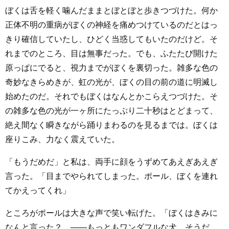
ぼくは舌を軽く噛んだままとぼとぼと歩きつづけた。何か
正体不明の重病がぼくの神経を痛めつけているのだとはっ
きり確信していたし、ひどく当惑してもいたのだけど。そ
れまでのところ、目は無事だった。でも、ふたたび開けた
原っぱにでると、視力までがぼくを裏切った。雑多な色の
奇妙なきらめきが、虹の光が、ぼくの目の前の道に明滅し
始めたのだ。それでもぼくはなんとかこらえつづけた。そ
の雑多な色の光が一ヶ所にたっぷり二十秒はとどまって、
絶え間なく瞬きながら踊りまわるのを見るまでは。ぼくは
座りこみ、力なく震えていた。
「もうだめだ」と私は、両手に顔をうずめてあえぎあえぎ
言った。「目までやられてしまった。ポール、ぼくを連れ
てかえってくれ」
ところがポールは大きな声で笑い転げた。「ぼくはきみに
なんと言った？ ――もっともワンダフルな犬、そうだ