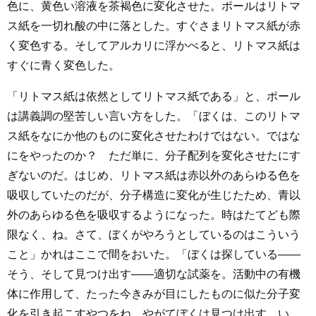
色に、黄色い溶液を茶褐色に変化させた。ポールはリトマ
ス紙を一切れ酸の中に落とした。すぐさまリトマス紙が赤
く変色する。そしてアルカリに浮かべると、リトマス紙は
すぐに青く変色した。
「リトマス紙は依然としてリトマス紙である」と、ポール
は講義調の堅苦しい言い方をした。「ぼくは、このリトマ
ス紙をなにか他のものに変化させたわけではない。ではな
にをやったのか？ ただ単に、分子配列を変化させたにす
ぎないのだ。はじめ、リトマス紙は赤以外のあらゆる色を
吸収していたのだが、分子構造に変化が生じたため、青以
外のあらゆる色を吸収するようになった。時はたてども際
限なく、ね。さて、ぼくがやろうとしているのはこういう
こと」かれはここで間をおいた。「ぼくは探している――
そう、そして見つけ出す――適切な試薬を。活動中の有機
体に作用して、たった今きみが目にしたものに似た分子変
化を引き起こすやつをね。やがてぼくは見つけ出す。い