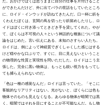
た。おかげでぼくは思うままに自分の仕事を片付けること
ができたんだけど、外に出てバラの世話をしていたところ
に、ロイド・インウッドが訪ねてきたんだ。口一杯に鋲を
くわえたぼくは、玄関の蔦を切ったり鋲留めしたりし、ロ
イドはぼくに付き添ってときどき手を貸してくれた。やが
て、ぼくらは不可視の人々という神話的な種族について議
論をはじめた。言い伝えにある、未知のさすらい人たち。
ロイドは、例によって神経質でぎくしゃくした感じはする
けど穏やかな口ぶりで、すぐに、目に見えないということ
の物理的な性質と実現性を問いただした。ロイドはこう主
張した。完全に黒い物体は、もっとも鋭い視力をもってし
ても捕らえられないのだ。
「色は一種の感覚なんだ」ロイドは言っていた。「そこに
客観的なリアリティはない。光がないと、ぼくらには色も
物体そのものも見えなくなる。あらゆる物体が暗闇では黒
く、暗闇ではそれを目にすることが不可能なんだ。もし物