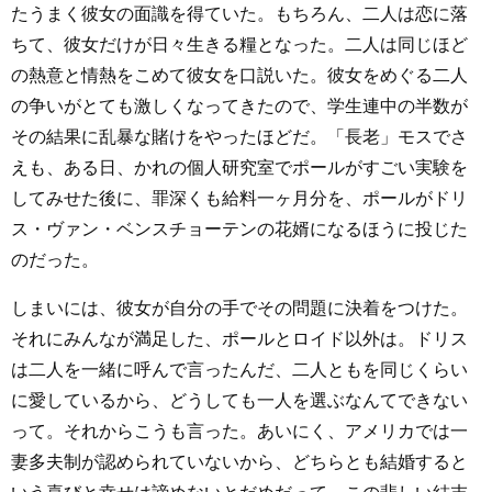
たうまく彼女の面識を得ていた。もちろん、二人は恋に落
ちて、彼女だけが日々生きる糧となった。二人は同じほど
の熱意と情熱をこめて彼女を口説いた。彼女をめぐる二人
の争いがとても激しくなってきたので、学生連中の半数が
その結果に乱暴な賭けをやったほどだ。「長老」モスでさ
えも、ある日、かれの個人研究室でポールがすごい実験を
してみせた後に、罪深くも給料一ヶ月分を、ポールがドリ
ス・ヴァン・ベンスチョーテンの花婿になるほうに投じた
のだった。
しまいには、彼女が自分の手でその問題に決着をつけた。
それにみんなが満足した、ポールとロイド以外は。ドリス
は二人を一緒に呼んで言ったんだ、二人ともを同じくらい
に愛しているから、どうしても一人を選ぶなんてできない
って。それからこうも言った。あいにく、アメリカでは一
妻多夫制が認められていないから、どちらとも結婚すると