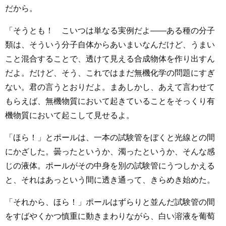
だから。
「そうとも！ こいつは単なる実例だよ――ある種の分子
類は、そういう分子自体からあいまいなんだけど、うまい
こと混合することで、透けて見える合成物体を作り出すん
だよ。だけど、そう、これではまだ無機化学の問題にすぎ
ない。君の言うとおりだよ。まあしかし、あえて言わせて
もらえば、無機物質において起きていることをそっくり有
機物質において起こして見せるよ。
「ほら！」とポールは、一本の試験管をぼくと光線との間
にかざした。曇ったというか、濁ったというか、そんな感
じの液体。ポールがその中身を別の試験管にうつしかえる
と、それはあっという間に透き通って、きらめき始めた。
「それから、ほら！」ポールはずらりと並んだ試験管の間
をすばやくかつ慎重に動きまわりながら、白い溶液を葡萄