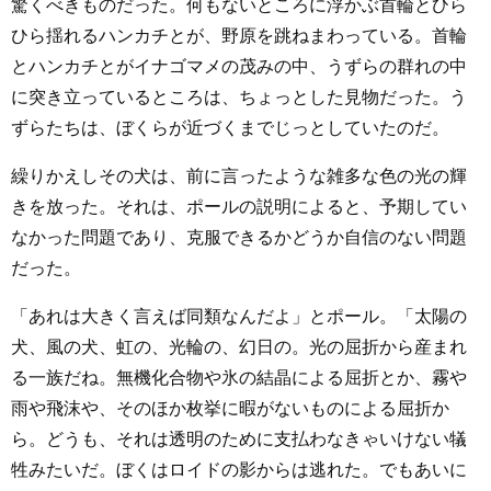
驚くべきものだった。何もないところに浮かぶ首輪とひら
ひら揺れるハンカチとが、野原を跳ねまわっている。首輪
とハンカチとがイナゴマメの茂みの中、うずらの群れの中
に突き立っているところは、ちょっとした見物だった。う
ずらたちは、ぼくらが近づくまでじっとしていたのだ。
繰りかえしその犬は、前に言ったような雑多な色の光の輝
きを放った。それは、ポールの説明によると、予期してい
なかった問題であり、克服できるかどうか自信のない問題
だった。
「あれは大きく言えば同類なんだよ」とポール。「太陽の
犬、風の犬、虹の、光輪の、幻日の。光の屈折から産まれ
る一族だね。無機化合物や氷の結晶による屈折とか、霧や
雨や飛沫や、そのほか枚挙に暇がないものによる屈折か
ら。どうも、それは透明のために支払わなきゃいけない犠
牲みたいだ。ぼくはロイドの影からは逃れた。でもあいに