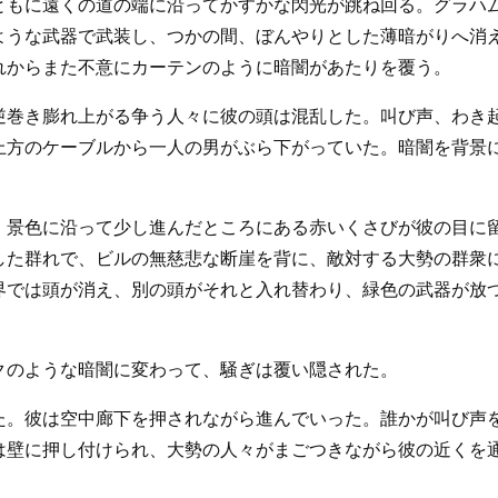
ともに遠くの道の端に沿ってかすかな閃光が跳ね回る。グラハ
ような武器で武装し、つかの間、ぼんやりとした薄暗がりへ消
れからまた不意にカーテンのように暗闇があたりを覆う。
逆巻き膨れ上がる争う人々に彼の頭は混乱した。叫び声、わき
上方のケーブルから一人の男がぶら下がっていた。暗闇を背景
。景色に沿って少し進んだところにある赤いくさびが彼の目に
した群れで、ビルの無慈悲な断崖を背に、敵対する大勢の群衆
界では頭が消え、別の頭がそれと入れ替わり、緑色の武器が放
クのような暗闇に変わって、騒ぎは覆い隠された。
た。彼は空中廊下を押されながら進んでいった。誰かが叫び声
は壁に押し付けられ、大勢の人々がまごつきながら彼の近くを