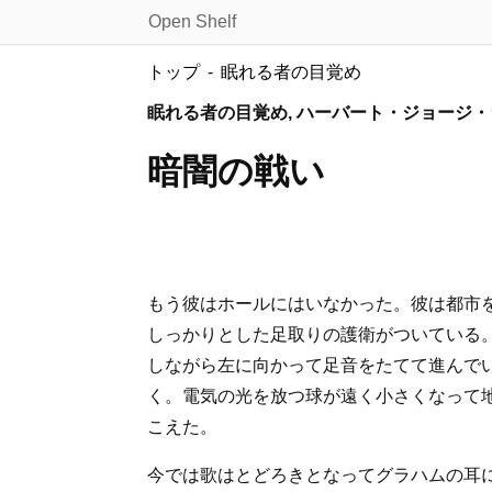
Open Shelf
トップ
眠れる者の目覚め
眠れる者の目覚め, ハーバート・ジョージ
暗闇の戦い
もう彼はホールにはいなかった。彼は都市
しっかりとした足取りの護衛がついている
しながら左に向かって足音をたてて進んで
く。電気の光を放つ球が遠く小さくなって
こえた。
今では歌はとどろきとなってグラハムの耳