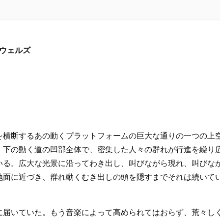
・ウェルズ
を横断するあの動くプラットフォームの巨大な通りの一つの上
。下の動く道の凹部全体で、密集した人々の群れが行進を繰り
いる。広大な光景に沿ってわき出し、叫びながら現れ、叫びな
地面に近づき、群れ動くむき出しの頭を隠すまでそれは続いて
に届いていた。もう音楽によって高められてはおらず、荒々し