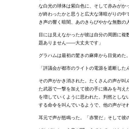
な白光の球体は紫白色に、そして赤みがか
が終わったかと思うと広大な薄暗がりの中
き声の響く暗闇、あのきらびやかな無数の
目には見えなかったが彼は自分の周囲に複
題ありません――大丈夫です」
グラハムは最初の驚きの麻痺から目覚めた
「評議会が都市のライトの電源を遮断した
その声がかき消された。たくさんの声が叫
た武器で一撃を加えて彼の手に痛みを与え
を増していくように思われた。判然としな
する命令を叫んでいるようで、他の声がそ
耳元で声が怒鳴った。「赤警だ」そして彼