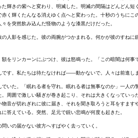
った輝きの紫へと変わり、明滅した。明滅の間隔はどんどん短
で赤く輝くたんなる消えゆく点へと変わった。十秒のうちにこ
人々を突然飲み込んだ怪物のような漆黒だけだった。
数の人影を感じた。彼の両腕がつかまれる。何かが彼のすねに
。額をリンカーンにぶつけ、彼は怒鳴った。「この暗闇は何事
んです。私たちは待たなければ――動かないで。人々は前進し
んでいた。「眠れる者を守れ。眠れる者は無事なのか」一人の
た。周囲で激しい騒ぎが巻き起こり、それは大きくなっていっ
い物音が切れぎれに彼に届き、それを聞き取ろうと耳をすます
れに答えている。突然、足元で鋭い悲鳴が何度も起きた。
の問いの届かない彼方へすばやく去っていく。