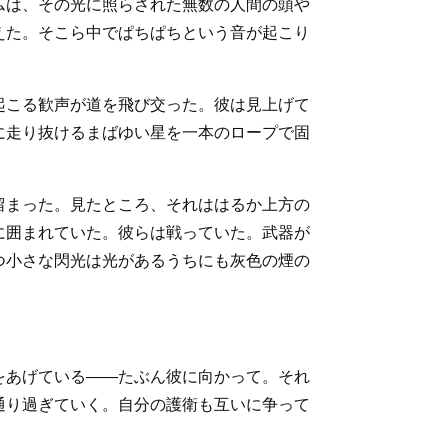
ムは、その光に照らされた無数の人間の頭や
えた。そこら中でぱちぱちという音が起こり
起こる歓声が道を飛び交った。彼は見上げて
に走り抜けるまばゆい星を一本のロープで固
留まった。見たところ、それははるか上方の
に囲まれていた。彼らは戦っていた。武器が
つ小さな閃光は光があるうちにも灰色の煙の
をあげている――たぶん彼に向かって。それ
通り過ぎていく。自分の護衛も互いに争って