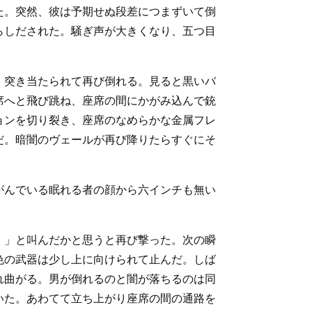
た。突然、彼は予期せぬ段差につまずいて倒
らしだされた。騒ぎ声が大きくなり、五つ目
、突き当たられて再び倒れる。見ると黒いバ
席へと飛び跳ね、座席の間にかがみ込んで銃
ョンを切り裂き、座席のなめらかな金属フレ
だ。暗闇のヴェールが再び降りたらすぐにそ
がんでいる眠れる者の顔から六インチも無い
！」と叫んだかと思うと再び撃った。次の瞬
色の武器は少し上に向けられて止んだ。しば
れ曲がる。男が倒れるのと闇が落ちるのは同
いた。あわてて立ち上がり座席の間の通路を