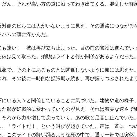
、だん。それが高い方の道に沿ってわき出てくる、混乱した群
反対側のビルには人がいないように見え、その通路につながる
ラハムの頭に浮かんだ。
ても速い！ 彼は再び立ち止まった。目の前の警護は進んでい
を彼は見て取った。拍動はライトと何か関係があるようだった
現象で、その下にあるものとは関係しないように彼には思えた
され、その後に一時的な拡張期が続き、再び握りつぶされたよ
下にいる人々と関係していることに気づいた。建物や道の様子
った影が好戦的に変わっていくのが見え、それは着実な速さで
、それから力を増して戻っていく。あの歌と足音は止んでいた
し、「ライトだ！」という叫びが起きていた。声は一斉に一つ
た。このライトの舞い踊るような死の中で、通り一帯では突然