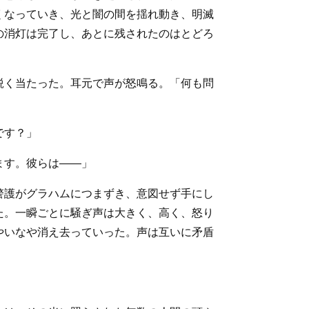
くなっていき、光と闇の間を揺れ動き、明滅
の消灯は完了し、あとに残されたのはとどろ
鋭く当たった。耳元で声が怒鳴る。「何も問
です？」
ます。彼らは――」
警護がグラハムにつまずき、意図せず手にし
た。一瞬ごとに騒ぎ声は大きく、高く、怒り
やいなや消え去っていった。声は互いに矛盾