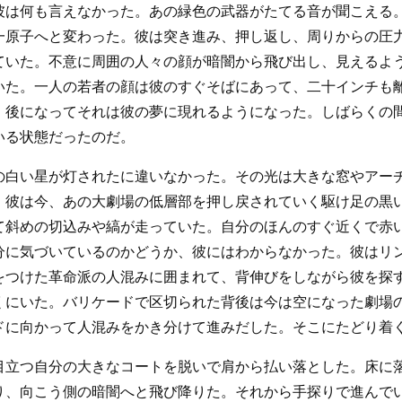
彼は何も言えなかった。あの緑色の武器がたてる音が聞こえる
一原子へと変わった。彼は突き進み、押し返し、周りからの圧
ていた。不意に周囲の人々の顔が暗闇から飛び出し、見えるよ
いた。一人の若者の顔は彼のすぐそばにあって、二十インチも
、後になってそれは彼の夢に現れるようになった。しばらくの
いる状態だったのだ。
の白い星が灯されたに違いなかった。その光は大きな窓やアー
。彼は今、あの大劇場の低層部を押し戻されていく駆け足の黒
て斜めの切込みや縞が走っていた。自分のほんのすぐ近くで赤
分に気づいているのかどうか、彼にはわからなかった。彼はリ
をつけた革命派の人混みに囲まれて、背伸びをしながら彼を探
くにいた。バリケードで区切られた背後は今は空になった劇場
ドに向かって人混みをかき分けて進みだした。そこにたどり着
目立つ自分の大きなコートを脱いで肩から払い落とした。床に
り、向こう側の暗闇へと飛び降りた。それから手探りで進んで