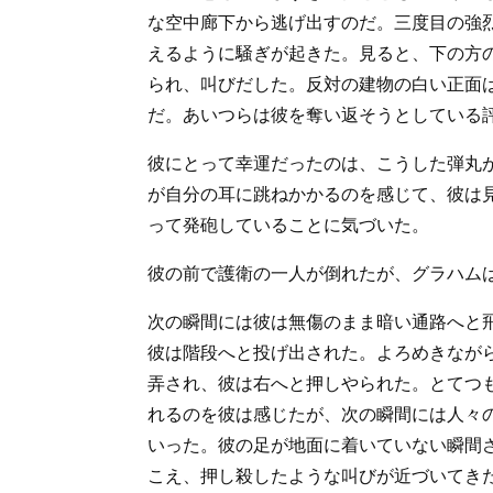
な空中廊下から逃げ出すのだ。三度目の強
えるように騒ぎが起きた。見ると、下の方
られ、叫びだした。反対の建物の白い正面
だ。あいつらは彼を奪い返そうとしている
彼にとって幸運だったのは、こうした弾丸
が自分の耳に跳ねかかるのを感じて、彼は
って発砲していることに気づいた。
彼の前で護衛の一人が倒れたが、グラハム
次の瞬間には彼は無傷のまま暗い通路へと
彼は階段へと投げ出された。よろめきなが
弄され、彼は右へと押しやられた。とてつ
れるのを彼は感じたが、次の瞬間には人々
いった。彼の足が地面に着いていない瞬間
こえ、押し殺したような叫びが近づいてき