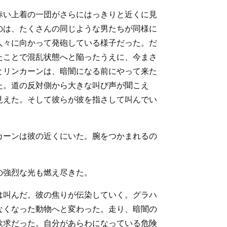
赤い上着の一団がさらにはっきりと近くに見
のは、たくさんの同じような男たちが同様に
人々に向かって発砲している様子だった。だ
たことで混乱状態へと陥ったうえに、今まさ
とリンカーンは、暗闇になる前にやって来た
た。道の反対側から大きな叫び声が聞こえ
見えた。そして彼らが彼を指さして叫んでい
カーンは彼の近くにいた。腕をつかまれるの
の強烈な光も燃え尽きた。
は叫んだ。彼の焦りが伝染していく。グラハ
なくなった動物へと変わった。走り、暗闇の
欲求だった。自分があらわになっている危険