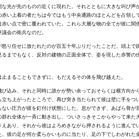
烈な光が先のものの近くに現れた。それとともに大きな叫び声
の赤い上着の者たちは今ではもう中央通路のほとんどを占領し
は赤い点で密に覆われていた。これら大層な物の全てが彼に関
評議会の衛兵なのだ。
が怒り任せに放たれたのが百五十年ぶりだったことだ。頭上で
見るまでもなく、反対の建物の正面全体で、姿を現した赤警の
は止まることもできずに、もだえるその体を飛び越えた。
飛び込み、それと同時に誰かが勢い余っておそらくは横方向か
ら立ち上がったところで、再び突き当たられて彼は壁に手をつ
もない圧力が彼を釘付け状態にした。息ができず、あばら骨が
の群れ全体が一斉に動き出し、ついさっきそこからやって来た
さえあり、それから彼はよろめきながら押されるように進んで
た。彼の足が何か柔らかいものに当たり、足の下でしわがれた