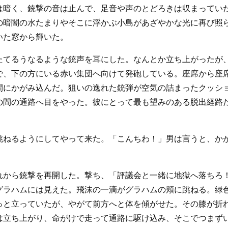
は暗く、銃撃の音は止んで、足音や声のとどろきは収まってい
の暗闇の水たまりやそこに浮かぶ小島があざやかな光に再び照
いた窓から輝いた。
たてるうなるような銃声を耳にした。なんとか立ち上がったが
で、下の方にいる赤い集団へ向けて発砲している。座席から座
間にかがみ込んだ。狙いの逸れた銃弾が空気の詰まったクッシ
の間の通路へ目をやった。彼にとって最も望みのある脱出経路
跳ねるようにしてやって来た。「こんちわ！」男は言うと、か
れから銃撃を再開した。撃ち、「評議会と一緒に地獄へ落ちろ
グラハムには見えた。飛沫の一滴がグラハムの頬に跳ねる。緑
っと立っていたが、やがて前方へと体を傾がせた。その膝が折
は立ち上がり、命がけで走って通路に駆け込み、そこでつまず