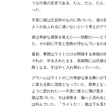
うな行進の足音である。だん、だん、だん
った。
不意に彼は正反対のものに気づいた。道の
人々があふれるに違いないという考えがグ
彼は奇妙な感覚を覚えた――拍動だ――と
た。その顔に不安と恐怖が浮かんでいるの
最初、事態はライトだけが関係する単独の
ぞれが、吊るされたまま、収縮期には圧縮
暗くなる。すばやく入れ替わっていった。
グラハムはライトのこの奇妙な振る舞いが
に落ちる影に混然となっていた。群衆とな
ように思われた――不意に後ろに飛び退き
彼は気づいた。今は渦巻き、脇へと流れ出
は叫んでいた。「ライトだ！」彼は下を見