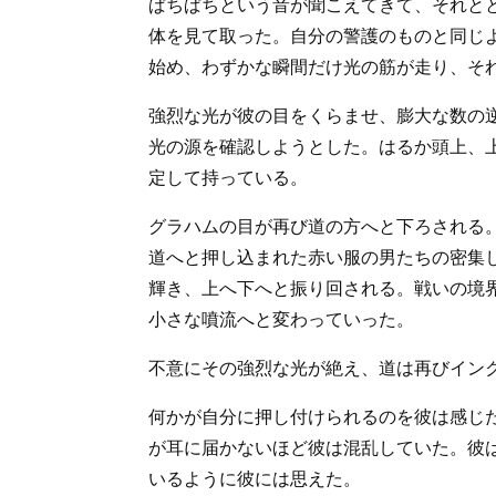
ぱちぱちという音が聞こえてきて、それと
体を見て取った。自分の警護のものと同じ
始め、わずかな瞬間だけ光の筋が走り、そ
強烈な光が彼の目をくらませ、膨大な数の
光の源を確認しようとした。はるか頭上、
定して持っている。
グラハムの目が再び道の方へと下ろされる
道へと押し込まれた赤い服の男たちの密集
輝き、上へ下へと振り回される。戦いの境
小さな噴流へと変わっていった。
不意にその強烈な光が絶え、道は再びイン
何かが自分に押し付けられるのを彼は感じ
が耳に届かないほど彼は混乱していた。彼
いるように彼には思えた。