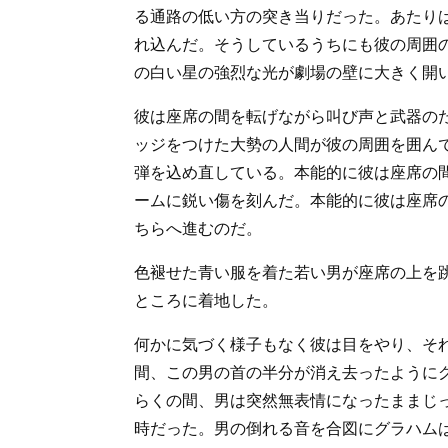
る通路の低い方の突き当りだった。あたり
れ込んだ。そうしているうちにも彼の周囲
の白い星の強烈な光が劇場の壁に大きく開
彼は座席の間を転げながら叫び声と武器の
ッジをつけた大勢の人間が彼の周囲を囲ん
弾を込め直している。本能的に彼は座席の
ームに鋭い傷を刻んだ。本能的に彼は座席
ちらへ進むのだ。
色褪せた青い服を着た若い男が座席の上を
ところに着地した。
何かに気づく様子もなく彼は目をやり、そ
間、この男の首の半分が消え去ったように
らくの間、男は突然無表情になったままじ
時だった。男の倒れる音を合図にグラハム