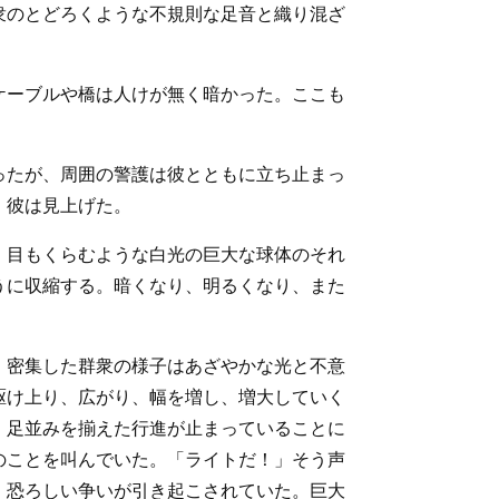
衆のとどろくような不規則な足音と織り混ざ
ケーブルや橋は人けが無く暗かった。ここも
ったが、周囲の警護は彼とともに立ち止まっ
。彼は見上げた。
。目もくらむような白光の巨大な球体のそれ
うに収縮する。暗くなり、明るくなり、また
、密集した群衆の様子はあざやかな光と不意
駆け上り、広がり、幅を増し、増大していく
。足並みを揃えた行進が止まっていることに
のことを叫んでいた。「ライトだ！」そう声
、恐ろしい争いが引き起こされていた。巨大