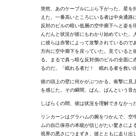
突然、あのケーブルにぶら下がった、星を
えた。一番高いところにいる者は中央通路
反対のビルの暗い低層の空中廊下へと姿を
んだんと状況が彼にもわかり始めていた。
に彼らは赤警によって攻撃されているので
方向に空中廊下を戻っていた。見ていると
る。まるで真っ暗な反対側のビルの全面に
るのだ。「眠れる者だ！ 眠れる者を救い
彼の頭上の壁に何かがぶつかる。衝撃に見
を感じた。その瞬間、ぱん、ぱんという音
しばらくの間、彼は状況を理解できなかっ
リンカーンはグラハムの腕をつかんで、空
ムの自己保存の本能が信じがたい驚きによ
視界の悪さにつまずき、彼とともに走り出