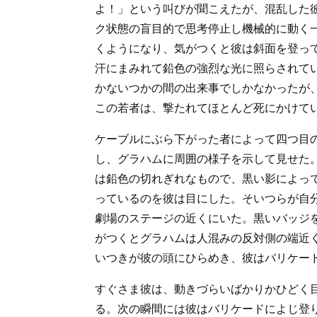
よ！」という叫びが聞こえたが、混乱した
ク状態の盲目的で思考停止し機械的に動く
くようになり、気がつくと彼は斜面を登っ
汗にまみれて鉛色の強烈な光に照らされて
かないつかの間の出来事でしかなかったが
この若者は、撃たれてほとんど死にかけて
ケーブルにぶら下がった者によって四つ目
し、グラハムに周囲の様子を示して見せた
は鉛色の切れぎれなもので、黒い影によっ
っているのを彼は目にした。そいつらが自
劇場のステージの近くにいた。黒いバッジ
がつくとグラハムは人混みの反対側の端近
いつきが彼の頭にひらめき、彼はバリケー
すぐさま彼は、動きづらいばかりかひどく
る。次の瞬間には彼はバリケードによじ登