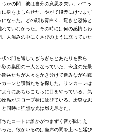
。つかの間、彼は自分の意思を失い、パニッ
力に身をよじらせた。やがて段差にけつまず
うになった。どの顔も青白く、驚きと恐怖と
離れていなかった。その時には何の感情もわ
間、人混みの中にくさびのように立っていた
チ状の門を通してぎらぎらとあたりを照ら
い影の集団の一人となっていた。今度の光景
い衛兵たちが人々をかき分けて進みながら戦
ンカーンと護衛たちを探した。リンカーンは
すようにあちらこちらに目をやっている。気
の座席がスロープ状に延びている。唐突な思
くと同時に強烈な光は燃え尽きた。
落ちたコートに誰かがつまずく音が聞こえ
いった。彼がいるのは座席の間を上へと延び