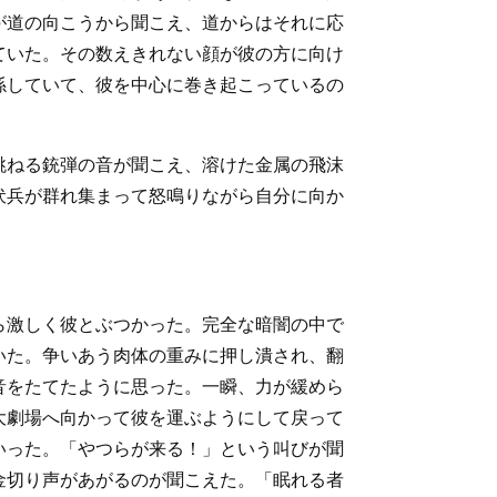
が道の向こうから聞こえ、道からはそれに応
ていた。その数えきれない顔が彼の方に向け
係していて、彼を中心に巻き起こっているの
跳ねる銃弾の音が聞こえ、溶けた金属の飛沫
伏兵が群れ集まって怒鳴りながら自分に向か
ら激しく彼とぶつかった。完全な暗闇の中で
いた。争いあう肉体の重みに押し潰され、翻
音をたてたように思った。一瞬、力が緩めら
大劇場へ向かって彼を運ぶようにして戻って
いった。「やつらが来る！」という叫びが聞
金切り声があがるのが聞こえた。「眠れる者