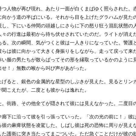
持つ人物が再び現れ、あたり一面が白くまばゆく照らされた。
に向かう道の半ばにいる。それから目を上げたグラハムが見た
現し、下にいる仲間の頭越しにさらに下の怒り狂う混乱状態の
人々の行進は最初から待ち伏せされていたのだ。ライトが消え
ある。次の瞬間、気がつくと彼は一人きりになっていた。警護
彼らは彼に向かって大きく身振りをしながら、走って戻って来
赤い服の男たちが散らばってその形を縁取っているかのように
出せ！」無数の喉から叫び声があがった。
上げると、銀色の金属的な星型のしぶきが見えた。見るとリン
が聞こえたが、二度とも彼からは逸れた。
た。街路、その他全てが隠されて彼には見えなかった。二度目
中廊下に沿って彼を引っ張っていった。「次の光の前に！」彼
る彼の麻痺状態を凌駕した。しばし彼は死の恐怖に周りが見え
した護衛に突き当たってまごついた。ただ急ぐことだけが彼の