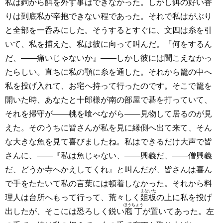
私は鉤から餌を外す事はできなかった。しかし餌の好い香
りは到底私が辛抱できない程であった。それで私はがぶり
と全部を一呑みにした。そうするとすぐに、文四は糸を引
いて、私を捕えた。私は彼に向って叫んだ。『何をするん
だ、――痛いじゃないか』――しかし彼には聞こえなかっ
たらしい。直ちに私の顎に糸を通した。それから籠の中へ
私を投げ入れて、お宅へ持って行ったのです。そこで籠を
開いた時、あなたと十郎様が南の部屋で碁を打っていて、
それを掃守が――桃を喰べながら――見物して居るのが見
えた。そのうちに皆さんが私を見に縁側へ出て来て、そん
な大きな魚を見て喜びましたね。私はできるだけ大声で皆
さんに、――『私は魚じゃない、――興義だ、——僧興義
だ、どうか寺へかえしてくれ』と叫んだが、皆さんは喜ん
で手をたたいて私の言葉には頓着しなかった。それから料
まないた
理人は台所へもって行って、荒々しく
爼板
の上に私を投げ
ほうちょう
出したが、そこには恐ろしく鋭い
庖丁
が置いてあった。左