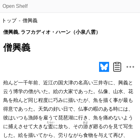
Open Shelf
トップ
僧興義
僧興義, ラフカディオ・ハーン（小泉八雲）
僧興義
殆んど一千年前、近江の国大津の名高い三井寺に、興義と
云う博学の僧がいた。絵の大家であった。仏像、山水、花
鳥を殆んど同じ程度に巧みに描いたが、魚を描く事が最も
得意であった。天気の好い日で、仏事の暇のある時には、
彼はいつも漁師を雇うて琵琶湖に行き、魚を痛めないよう
たらい
およ
に捕えさせて大きな
盥
に放ち、その
游
ぎ廻るのを見て写生
した。絵を描いてから、労りながら食物を与えて再び、