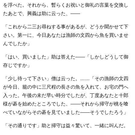
を浮べた。それから、暫らくお祝いと御礼の言葉を交換し
たあとで、興義は助に云った、――
「これから二三お尋ねする事があるが、どうか聞かせて下
さい。第一に、今日あなたは漁師の文四から魚を買いませ
んでしたか」
「はい、買いました」助は答えた――「しかしどうして御
存じですか」
「少し待って下さい」僧は云った。……「その漁師の文四
が今日、籠の中に三尺程の長さの魚を入れて、お宅の門へ
入った。午後の未だ早い時分でしたが、丁度あなたと十郎
様が碁を始めたところでした、――それから掃守が桃を喰
べていながらその碁を見ていました――そうでしたろう」
「その通りです」助と掃守は益々驚いて、一緒に叫んだ。