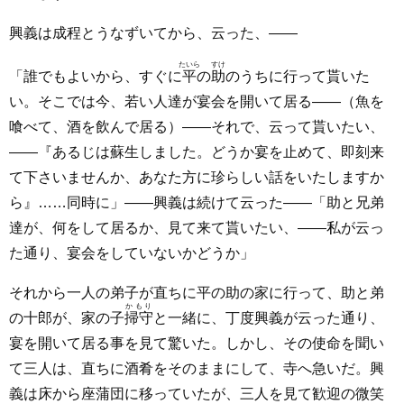
興義は成程とうなずいてから、云った、――
たいら
すけ
「誰でもよいから、すぐに
平
の
助
のうちに行って貰いた
い。そこでは今、若い人達が宴会を開いて居る――（魚を
喰べて、酒を飲んで居る）――それで、云って貰いたい、
――『あるじは蘇生しました。どうか宴を止めて、即刻来
て下さいませんか、あなた方に珍らしい話をいたしますか
ら』……同時に」――興義は続けて云った――「助と兄弟
達が、何をして居るか、見て来て貰いたい、――私が云っ
た通り、宴会をしていないかどうか」
それから一人の弟子が直ちに平の助の家に行って、助と弟
かもり
の十郎が、家の子
掃守
と一緒に、丁度興義が云った通り、
宴を開いて居る事を見て驚いた。しかし、その使命を聞い
て三人は、直ちに酒肴をそのままにして、寺へ急いだ。興
義は床から座蒲団に移っていたが、三人を見て歓迎の微笑