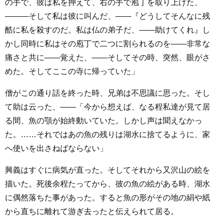
の手で、彼は私を押えて、右の手で庖丁を取り上げた、
―――そして私は彼に叫んだ、――『どうしてそんなに残
酷に私を殺すのだ。私は仏の弟子だ、――助けてくれ』し
かし同時に私はその庖丁で二つに割られるのを――非常な
痛さと共に――覚えた、――そしてその時、突然、眼がさ
めた。そしてここの寺に帰っていた」
僧がこの通り話を終った時、兄弟は不思議に思った。そし
て助は云った、――「今から想えば、なる程私達が見て居
る間、魚の顎が始終動いていた。しかし声は聞えなかっ
た。……それではあの魚の残りは湖水に捨てるように、家
へ使いを出さねばならない」
興義はすぐに病気が直った。そしてそれから又沢山の絵を
描いた。死後余程たってから、彼の魚の絵がある時、湖水
に偶然落ちた事があった。すると魚の形がその地の絹や紙
から直ちに離れて游ぎ去ったと伝えられて居る。