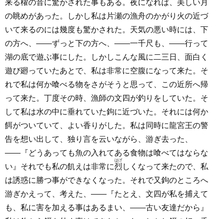
来る櫂の音に驚かされた事もある。夜になれば、美しい月
の眺めがあった。しかし私は片瀬の漁舟のかがり火の近づ
いて来るのには幾度も驚かされた。天気の悪い時には、下
の方へ、――ずっと下の方へ、――一千尺も、――行って
湖の底で遊ぶ事にした。しかしこんな風に二三日、面白く
遊び廻っていたあとで、私は非常に空腹になって来た。そ
れで私は何か喰べる物をさがそうと思って、この近所へ帰
って来た。丁度その時、漁師の文四が釣りをしていた。そ
して私は水の中に垂れていた鉤に近づいた。それには何か
餌がついていて、よい香りがした。私は同時に龍宮王の警
告を想い出して、独り言を云いながら、游ぎ去った、
――『どうあっても魚の入れてある食物は喰べてはならな
はげ
い』それでも私の飢えは非常に
烈
しくなって来たので、私
は誘惑に勝つ事ができなくなった。それで又鉤のところへ
游ぎかえって、考えた、――『たとえ、文四が私を捕えて
も、私に害を加える事はあるまい、――古い友達だから』