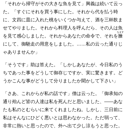
「それから掃守がその大きな魚を見て」興義は続いて云っ
た。「すぐにそれを買う事にした。それから代を払う時
に、文四に皿に入れた桃をいくつか与えて、酒を三杯飲ま
せてやりました。それから料理人を呼んだら、その人は魚
なます
を見て感心しました。それからあなたの命令で、それを
膾
にして、御馳走の用意をしました。……私の云った通りじ
ゃありませんか」
「そうです」助は答えた。「しかしあなたが、今日私のう
ちであった事をどうして御存じですか、実に驚きます。ど
うかこんな事がどうして分りましたか聞かして下さい」
「さあ、これからが私の話です」僧は云った。「御承知の
通り殆んど皆の人達は私を死んだと思いました、――あな
たも私のとむらいに来てくれましたね。しかし、三日前に
私はそんなにひどく悪いとは思わなかった。ただ弱って、
非常に熱いと思ったので、外へ出て少し涼もうと思った。