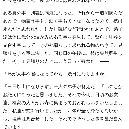
程金を積んでも、彼はそれには迷わされなかった。
ある夏の事、興義は病気になった。それから一週間病んだ
あとで、物言う事も、動く事もできなくなったので、彼は
死んだと思われた。しかし読経など行われたあとで、弟子
達は体に幾分の温かみのある事を発見して、暫らく埋葬を
見合す事にして、その死骸らしく思われる物のわきで、見
張りをする事に決した。同じ日の午後に、彼は突然蘇生し
た。そして見張りの人々にこう云って尋ねた、――
「私が人事不省になってから、幾日になりますか」
「三日以上になります」一人の弟子が答えた。「いのちが
お絶えになったと思いました。それで今朝、日頃のお友
達、檀家の人々がお寺に集まっておとむらいをいたしまし
た。私達が式を行いましたが、お体が全く冷たくないか
ら、埋葬は見合せました。それで今そうした事を甚だ喜ん
でいます」