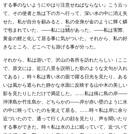
する事のないようにやはり注意せねばならない』こう云っ
て、その使者と魚は下の方へ行って、深い水の中に消え失
せた。私が自分を顧みると、私の全身が金のように輝く鱗
ひれ
で包まれていた、――私には
鰭
があった、――私は実際、
黄金の鯉と化して居る事に気がついた。それから、私の好
きなところ、どこへでも游げる事が分った。
それから、私は游いで、沢山の各所を訪れたらしい（ここ
で、原文には、近江八景を説明した歌のような文句が入れ
てある）。時々私は青い水の面で躍る日光を見たり、ある
いは風から遮られた静かな水面に反映する山や木の美しい
影を見たりしただけで満足した。……私は殊に島の岸――
沖津島か竹生島か、どちらかの――岸が赤い壁のように水
の中に映っていたのを覚えて居る。……時々私は岸に余り
近づいたので、通って行く人の顔を見たり、声を聞いたり
する事ができた。時々私は水の上に眠っていて、近づいて