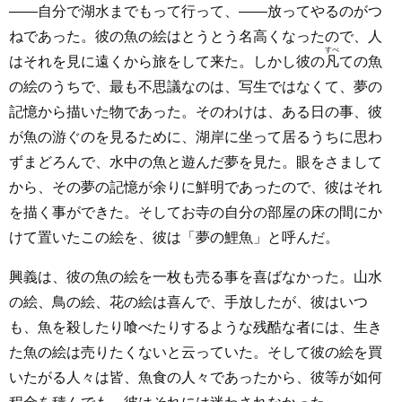
――自分で湖水までもって行って、――放ってやるのがつ
ねであった。彼の魚の絵はとうとう名高くなったので、人
すべ
はそれを見に遠くから旅をして来た。しかし彼の
凡
ての魚
の絵のうちで、最も不思議なのは、写生ではなくて、夢の
記憶から描いた物であった。そのわけは、ある日の事、彼
が魚の游ぐのを見るために、湖岸に坐って居るうちに思わ
ずまどろんで、水中の魚と遊んだ夢を見た。眼をさまして
から、その夢の記憶が余りに鮮明であったので、彼はそれ
を描く事ができた。そしてお寺の自分の部屋の床の間にか
けて置いたこの絵を、彼は「夢の鯉魚」と呼んだ。
興義は、彼の魚の絵を一枚も売る事を喜ばなかった。山水
の絵、鳥の絵、花の絵は喜んで、手放したが、彼はいつ
も、魚を殺したり喰べたりするような残酷な者には、生き
た魚の絵は売りたくないと云っていた。そして彼の絵を買
いたがる人々は皆、魚食の人々であったから、彼等が如何