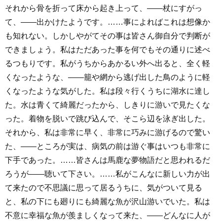
それから骨を折って床から起き上って、――杖にすがっ
て、――出かけたようです。……事によればこれは想像か
も知れない。しかしやがてその事は皆さん御自分で判断が
できましょう。私はただあった事を何でもその通りに述べ
るつもりです。私がうちからあかるい外へ出ると、全く軽
くなったような、――籠や網から逃げ出した鳥のように軽
くなったような気がした。私は段々行くうちに湖水に達し
た。水は青くて綺麗だったから、しきりに游いで見たくな
った。着物を脱いで跳び込んで、そこら辺を泳ぎ出した。
それから、私は非常に早く、非常に巧みに游げるので驚い
た、――ところが実は、病気の前は游ぐ事はいつも非常に
下手であった。……皆さんは馬鹿な夢物語だと思われるだ
ろうが――聴いて下さい。……私がこんなに新しい力が出
て来たので不思議に思って居るうちに、気がついて見る
と、私の下にも廻りにも綺麗な魚が沢山游いでいた。私は
不意に幸福な魚が羨ましくなって来た、――どんなに人が