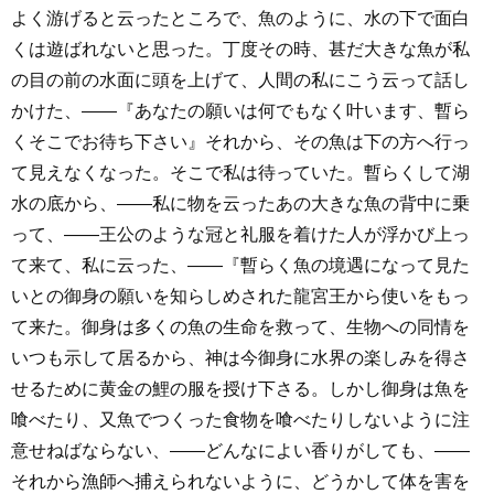
よく游げると云ったところで、魚のように、水の下で面白
くは遊ばれないと思った。丁度その時、甚だ大きな魚が私
の目の前の水面に頭を上げて、人間の私にこう云って話し
かけた、――『あなたの願いは何でもなく叶います、暫ら
くそこでお待ち下さい』それから、その魚は下の方へ行っ
て見えなくなった。そこで私は待っていた。暫らくして湖
水の底から、――私に物を云ったあの大きな魚の背中に乗
って、――王公のような冠と礼服を着けた人が浮かび上っ
て来て、私に云った、――『暫らく魚の境遇になって見た
いとの御身の願いを知らしめされた龍宮王から使いをもっ
て来た。御身は多くの魚の生命を救って、生物への同情を
いつも示して居るから、神は今御身に水界の楽しみを得さ
せるために黄金の鯉の服を授け下さる。しかし御身は魚を
喰べたり、又魚でつくった食物を喰べたりしないように注
意せねばならない、――どんなによい香りがしても、――
それから漁師へ捕えられないように、どうかして体を害を