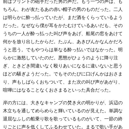
前はフリントの砲手だった男の声だ。もう一つの声は、も
ちろん、わが友たるあの赤い帽子の男のものだった。二人
は明らかに酔っ払っていたが、まだ酒をくらっているよう
だった。なぜなら僕が耳をかたむけているあいだも、その
うちの一人が酔っ払った叫び声をあげ、船尾の窓をあけて
何かを放り出したからだ。たぶん、あきびんかなんかだろ
うと思う。でもやつらは単なる酔っ払いではなかった。明
らかに激怒していたのだ。悪態がひょうのように降り注
ぎ、ときどき間違いなく殴りあいになるに違いないと思う
ほどの騒ぎようだった。でもそのたびに口げんかはおさま
り、声もしばらくおちついて、また次の叫び声があがり、
喧嘩にはなることなくおさまるといった具合だった。
岸の方には、大きなキャンプの焚き火の明かりが、浜辺の
木立ちを通してめらめらと輝いているのが見えた。単調な
退屈なふしの船乗り歌を歌っているものがいて、一節の終
りごとに声を低くしてふるわせていた。まるで歌い手があ