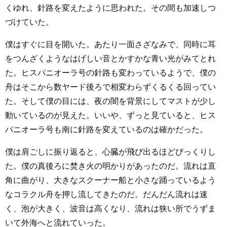
くゆれ、針路を変えたように思われた。その間も加速しつ
づけていた。
僕はすぐに目を開いた。あたり一面さざなみで、同時に耳
をつんざくようなはげしい音とかすかな青い光がみてとれ
た。ヒスパニオーラ号の針路も変わっているようで、僕の
舟はそこから数ヤード後ろで相変わらずくるくる回ってい
た。そして僕の目には、夜の闇を背景にしてマストが少し
動いているのが見えた。いいや、ずっと見ていると、ヒス
パニオーラ号も南に針路を変えているのは確かだった。
僕は肩ごしに振り返ると、心臓が飛び出るほどびっくりし
た。僕の真後ろに焚き火の明かりがあったのだ。流れは直
角に曲がり、大きなスクーナー船と小さな踊っているよう
なコラクル舟を押し流してきたのだ。だんだん流れは速
く、泡が大きく、波音は高くなり、流れは狭い所でうずま
いて外海へと流れていった。