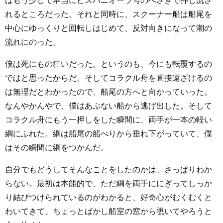
はもう少しで本当にヒスパニオーラ号のへさきで押し流さ
れるところだった。それと同時に、スクーナー船は船尾を
中心にゆっくりと回転しはじめて、反対向きになって潮の
流れにのった。
僕は死にもの狂いだった。というのも、今にも転覆するの
ではと思ったからだ。そしてコラクル舟を直接遠ざけるの
は無理だとわかったので、船尾の方へと向かっていった。
なんやかんやで、僕はあぶない船から逃げ出した。そして
コラクル舟にもう一押しをした瞬間に、両手が一本の軽い
綱にふれた。綱は船尾の船べりから垂れ下がっていて、僕
はその瞬間に綱をつかんだ。
自分でもどうしてそんなことをしたのかは、さっぱりわか
らない。最初は本能的で、ただ綱を両手ににぎってしっか
り結びつけられているのがわかると、好奇心がむくむくと
わいてきて、ちょっとばかし船室の窓から覗いてやろうと