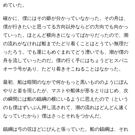
めていた。
確かに、僕にはその癖が分かっていなかった。その舟は、
僕が行きたいと思ってる方向以外ならどの方向でも向かっ
ていった。ほとんど横向きになってばかりだったので、潮
の流れがなければ船までたどり着くことはとうてい無理だ
ったろう。でも運にもめぐまれてどう漕いでも、潮が僕の
舟を流していったのだ。僕の行く手にはちょうどヒスパニ
オーラ号があり、たどり着きそこねることはなかった。
最初、船は暗闇のなかで何かもっと黒いもののようにぼん
やりと姿を現したが、マストや船体が形をとりはじめ、次
の瞬間には船の錨綱の横にいるように思えたので（という
のも僕はずいぶん押し流されて、潮の流れはどんどん速く
なっていたから）僕はさっとそれをつかんだ。
錨綱は弓の弦ほどにぴんと張っていた。船の錨綱は、それ