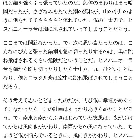
ほど錨を強く引っ張っていたのだ。船体のまわりはまっ暗
闇だったが、さざなみをたてた潮の流れが、山の小川のよ
うに泡をたててさらさらと流れていた。僕の一太刀で、ヒ
スパニオーラ号は潮に流されていってしまうことだろう。
ここまでは問題なかった。でも次に思い当たったのは、こ
んなにぴんと張った錨綱を急に切ったりするのは、馬に跳
ね飛ばされるくらい危険だということだ。ヒスパニオーラ
号を錨から断ち切ったりしたら十中八、九、ひどいことに
なり、僕とコラクル舟は空中に跳ね飛ばされてしまうこと
だろう。
そう考えて思いとどまったのだが、再び僕に幸運がめぐっ
てこなかったら、この計画はすっかりあきらめたことだろ
う。でも南東と南からふきはじめていた微風は、夜がふけ
てからは風向きがかわり、南西からの風になっていた。ち
ょうど僕が悩んでいるときに、風向きがかわり、ヒスパニ