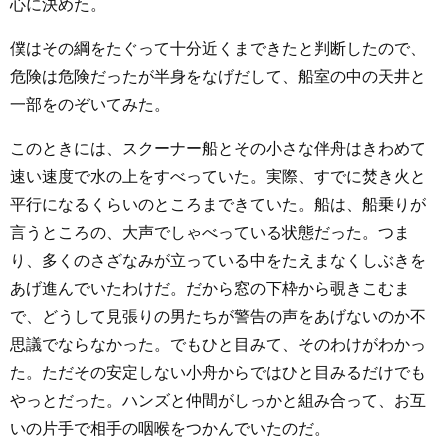
心に決めた。
僕はその綱をたぐって十分近くまできたと判断したので、
危険は危険だったが半身をなげだして、船室の中の天井と
一部をのぞいてみた。
このときには、スクーナー船とその小さな伴舟はきわめて
速い速度で水の上をすべっていた。実際、すでに焚き火と
平行になるくらいのところまできていた。船は、船乗りが
言うところの、大声でしゃべっている状態だった。つま
り、多くのさざなみが立っている中をたえまなくしぶきを
あげ進んでいたわけだ。だから窓の下枠から覗きこむま
で、どうして見張りの男たちが警告の声をあげないのか不
思議でならなかった。でもひと目みて、そのわけがわかっ
た。ただその安定しない小舟からではひと目みるだけでも
やっとだった。ハンズと仲間がしっかと組み合って、お互
いの片手で相手の咽喉をつかんでいたのだ。