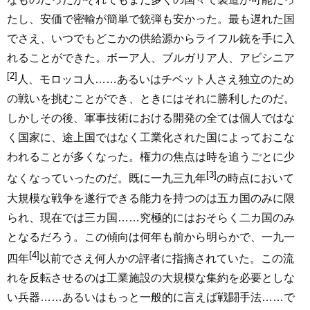
たし、安価で密輸が簡単で銃弾も安かった。最も遅れた国
でさえ、いつでもどこかの供給源からライフル銃を手に入
れることができた。ボーア人、ブルガリア人、アビシニア
[2]
人、モロッコ人……あるいはチベット人さえ独立のため
の戦いを挑むことができ、ときにはそれに勝利したのだ。
しかしその後、軍事技術における開発の全ては個人ではな
く国家に、途上国ではなく工業化された国によっておこな
われることが多くなった。権力の焦点は時を追うごとに少
[3]
なくなっていったのだ。既に一九三九年
の時点において
大規模な戦争を遂行できる能力を持つのは五カ国のみに限
られ、現在では三カ国……究極的にはおそらく二カ国のみ
となるだろう。この傾向は何年も前から明らかで、一九一
[4]
四年
以前でさえ何人かの評者に指摘されていた。この流
れを反転させるのは工業施設の大規模な集約を必要としな
い兵器……あるいはもっと一般的に言えば戦闘手法……で