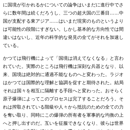
に国境が引かれるかについての論争はいまだに進行中でさ
らに数年間は続くだろうし、三つの超大国の三番目……中
国が支配する東アジア……はいまだ現実のものというより
は可能性の段階にすぎない。しかし基本的な方向性では間
違いはないし、近年の科学的な発見の全てがそれを加速し
ている。
かつては飛行機によって「国境は消えてなくなる」と言わ
れていた。実際のところは飛行機は深刻な兵器となり、以
来、国境は絶対的に通過不能なものへと変わった。ラジオ
はかつては国際的な理解と協調を促すと期待された。結局
それは国々を相互に隔離する手段へと変わった。おそらく
原子爆弾によってこのプロセスは完了することだろう。そ
れは搾取されている階級や人々から抵抗のための全ての力
を奪い取り、同時にこの爆弾の所有者を軍事的な均衡の上
へと押し出すのだ。互いを征服できなくなり、彼らは世界