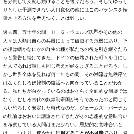
を分割して支配し続けることを選ぶだろう。そしてゆっく
りとした予測できない人口変化の他にはこのバランスを転
覆させる方法を考えつくことは難しい。
[6]
過去四、五十年の間、Ｈ・Ｇ・ウェルズ氏
やその他の
人々は人類は自らの兵器によって破滅する危機にあり、そ
の後は蟻かなにかの群生の種が私たちの後を引き継ぐだろ
うと警告し続けてきた。ドイツの破壊された町々を目にし
た人であれば誰しも同じ考えが頭をよぎることだろう。し
かし世界全体を見れば何十年もの間、その潮流は無秩序で
はなくむしろ奴隷制の復活へと向かっていることがわか
る。私たちが向かっているのはおそらく全面的な崩壊では
なく、むしろ古代の奴隷制帝国がそうであったのと同じく
らい恐ろしく安定した時代なのだ。ジェームズ・バーナム
の理論はおおいに議論されてきたがその思想的な意味合い
を考察している人間はまだ少ない。思想的な意味合いと
は……つまり、速やかに
征服することが不可能
であり、隣