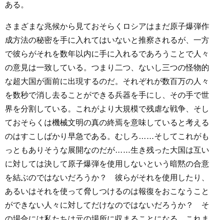
ある。
さまざまな兆候から見ておそらくロシアはまだ原子爆弾作
成方法の秘密を手に入れてはいないと推察されるが、一方
で彼らがそれを数年以内に手に入れるであろうことで人々
の意見は一致している。つまり二つ、ないし三つの怪物的
な超大国が面前に出現するのだ。それぞれが数百万の人々
を数秒で消し去ることができる兵器を手にし、その手で世
界を分割している。これがより大規模で残虐な戦争、そし
ておそらくは機械文明の真の終焉を意味していると考える
のはすこしばかり早急である。むしろ……そしてこれがも
っともありそうな展開なのだが……生き残った大国は互い
に対しては決して原子爆弾を使用しないという暗黙の合意
を結ぶのではないだろうか？ 彼らがそれを使用したり、
あるいはそれを使って脅しつけるのは報復をおこなうこと
ができない人々に対してだけなのではないだろうか？ そ
の場合には私たちは元の場所に収まることになる。これま