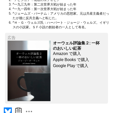
^
一九三九年：第二次世界大戦が始まった年
^
一九一四年：第一次世界大戦が始まった年
^
ジェームズ・バーナム：アメリカの思想家。元は共産主義者だっ
たが後に反共主義へと転じた。
^
Ｈ・Ｇ・ウェルズ氏：ハーバート・ジョージ・ウェルズ。イギリ
スの小説家。ＳＦ小説の創始者の一人として有名。
広告
オーウェル評論集２: 一杯
のおいしい紅茶
Amazon で購入
Apple Books で購入
Google Play で購入