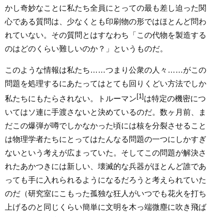
かし奇妙なことに私たち全員にとっての最も差し迫った関
心である質問は、少なくとも印刷物の形ではほとんど問わ
れていない。その質問とはすなわち「この代物を製造する
のはどのくらい難しいのか？」というものだ。
このような情報は私たち……つまり公衆の人々……がこの
問題を処理するにあたってはとても回りくどい方法でしか
[1]
私たちにもたらされない。トルーマン
は特定の機密につ
いてはソ連に手渡さないと決めているのだ。数ヶ月前、ま
だこの爆弾が噂でしかなかった頃には核を分裂させること
は物理学者たちにとってはたんなる問題の一つにしかすぎ
ないという考えが広まっていた。そしてこの問題が解決さ
れたあかつきには新しい、壊滅的な兵器がほとんど誰であ
っても手に入れられるようになるだろうと考えられていた
のだ（研究室にこもった孤独な狂人がいつでも花火を打ち
上げるのと同じくらい簡単に文明を木っ端微塵に吹き飛ば