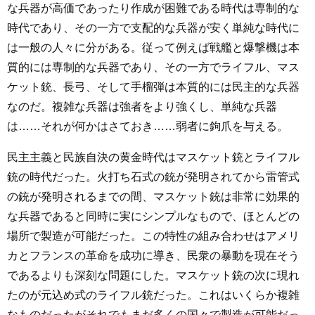
な兵器が高価であったり作成が困難である時代は専制的な
時代であり、その一方で支配的な兵器が安く単純な時代に
は一般の人々に分がある。従って例えば戦艦と爆撃機は本
質的には専制的な兵器であり、その一方でライフル、マス
ケット銃、長弓、そして手榴弾は本質的には民主的な兵器
なのだ。複雑な兵器は強者をより強くし、単純な兵器
は……それが何かはさておき……弱者に鉤爪を与える。
民主主義と民族自決の黄金時代はマスケット銃とライフル
銃の時代だった。火打ち石式の銃が発明されてから雷管式
の銃が発明されるまでの間、マスケット銃は非常に効果的
な兵器であると同時に実にシンプルなもので、ほとんどの
場所で製造が可能だった。この特性の組み合わせはアメリ
カとフランスの革命を成功に導き、民衆の暴動を現在そう
であるよりも深刻な問題にした。マスケット銃の次に現れ
たのが元込め式のライフル銃だった。これはいくらか複雑
なものだったがそれでもまだ多くの国々で製造が可能だっ