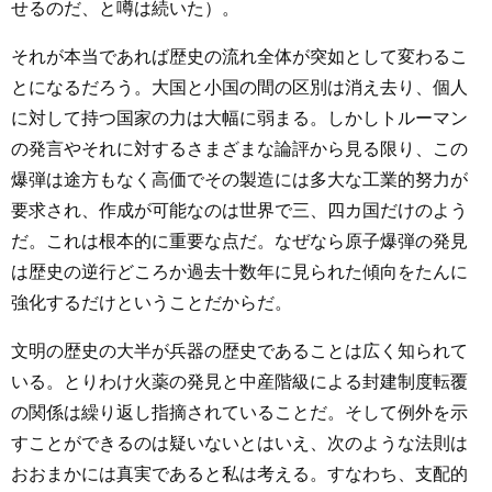
せるのだ、と噂は続いた）。
それが本当であれば歴史の流れ全体が突如として変わるこ
とになるだろう。大国と小国の間の区別は消え去り、個人
に対して持つ国家の力は大幅に弱まる。しかしトルーマン
の発言やそれに対するさまざまな論評から見る限り、この
爆弾は途方もなく高価でその製造には多大な工業的努力が
要求され、作成が可能なのは世界で三、四カ国だけのよう
だ。これは根本的に重要な点だ。なぜなら原子爆弾の発見
は歴史の逆行どころか過去十数年に見られた傾向をたんに
強化するだけということだからだ。
文明の歴史の大半が兵器の歴史であることは広く知られて
いる。とりわけ火薬の発見と中産階級による封建制度転覆
の関係は繰り返し指摘されていることだ。そして例外を示
すことができるのは疑いないとはいえ、次のような法則は
おおまかには真実であると私は考える。すなわち、支配的