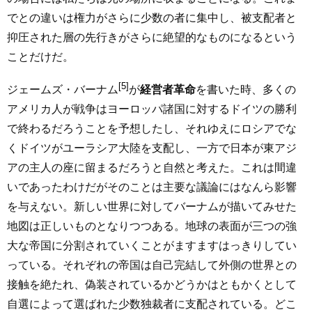
でとの違いは権力がさらに少数の者に集中し、被支配者と
抑圧された層の先行きがさらに絶望的なものになるという
ことだけだ。
[5]
ジェームズ・バーナム
が
経営者革命
を書いた時、多くの
アメリカ人が戦争はヨーロッパ諸国に対するドイツの勝利
で終わるだろうことを予想したし、それゆえにロシアでな
くドイツがユーラシア大陸を支配し、一方で日本が東アジ
アの主人の座に留まるだろうと自然と考えた。これは間違
いであったわけだがそのことは主要な議論にはなんら影響
を与えない。新しい世界に対してバーナムが描いてみせた
地図は正しいものとなりつつある。地球の表面が三つの強
大な帝国に分割されていくことがますますはっきりしてい
っている。それぞれの帝国は自己完結して外側の世界との
接触を絶たれ、偽装されているかどうかはともかくとして
自選によって選ばれた少数独裁者に支配されている。どこ