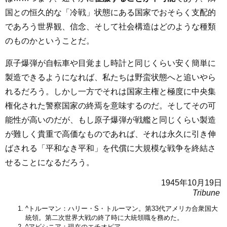
国との恒久的な「冷戦」状態にある国家でおそらく支配的
であろう世界観、信念、そして社会構造はどのような種類
のものかということだ。
原子爆弾が自転車や目覚まし時計と同じくらい安く簡単に
製造できるようになれば、私たちは野蛮状態へと追いやら
れるだろう。しかし一方でそれは国家主権と極度に中央集
権化された警察国家の終焉を意味するのだ。そしてその可
能性が高いのだが、もし原子爆弾が戦艦と同じくらい製造
が難しく貴重で高価なものであれば、それは永久に引き伸
ばされる「平和なき平和」を代償に大規模な戦争を終結さ
せることになるだろう。
1945年10月19日
Tribune
^
トルーマン：ハリー・S・トルーマン。第33代アメリカ合衆国大
統領。第二次世界大戦の終了時に大統領職を務めた。
^
アビシニア：現在のエチオピア