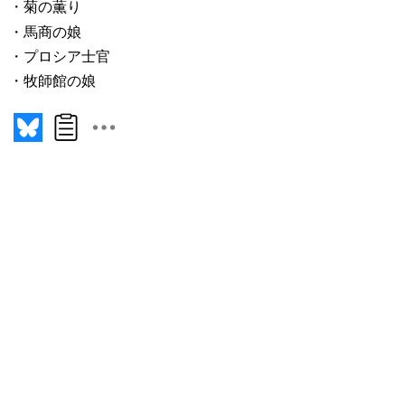
菊の薫り
馬商の娘
プロシア士官
牧師館の娘