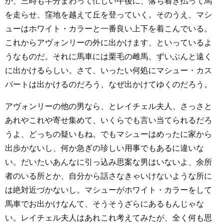
か、三時も半分まわって忙しい午後に、落ち着き払って馬
を走らせ、窪地を越えて丘を登っていく。そのうえ、マシ
ューはホワイト・カラーと一番良い上下を着こんでいる。
これからアヴォンリーの外に出かけます、といっているよ
うなものだ。それに馬車には栗毛の雌馬、ずいぶんと遠く
に出かけるらしい。さて、いったい何処にマシュー・カス
バートは出かけるのだろう、なぜ出かけてゆくのだろう。
アヴォンリーの他の男なら、とレイチェル夫人、さっさと
あれやこれや寄せ集めて、いくらでも言い当てられるだろ
うよ、どっちの疑いもね。でもマシューはめったに家から
出歩かないし、何か急ぎの珍しい用事でもあるに違いな
い。だいたいあんなに引っ込み思案な男はいないよ、余所
者のいる所とか、自分から話さなきゃいけないような所に
は絶対近づかないし。マシューがホワイト・カラーをして
馬車でお出かけなんて、そうそうざらにあるもんじゃな
い。レイチェル夫人はあれこれ考えてみたが、全く何も思