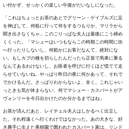
い付かず、せっかくの楽しい午後がだいなしになった。
「これはちょっとお茶のあとでグリーン・ゲイブルズに足
を伸ばして、何処に行って何をするつもりか、マリラから
聞き出さなくちゃ」このごりっぱな夫人は最後にこう締め
くくった。「マシューはいつもならこの時期この時間に街
へ行ったりしないし、何処かにお客だなんて、絶対にな
い。もしカブの種を切らしたんだったら正装で馬車に乗る
なんてあるわけないし、お医者を呼びに行くほど慌てて走
らせていないね。やっぱり昨日の夜に何かあって、それで
でかけるんだ。さっぱりわからないよ、全く。これじゃい
っときも気が休まらない、何でマシュー・カスバートがア
ヴォンリーを今日出かけたのか分かるまではね」
お茶が済んだあと、レイチェル夫人はしかるべく出立し
た。それ程遠くへ行くわけではなかった。あの大きな、好
き勝手に生えた果樹園で囲われたカスバート家は、リンド