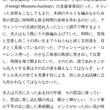
（Foreign Missions Auxiliary）の支援者筆頭だった。そうい
った全部をこなしてもまだ、木綿のキルトを編みながら台
所の窓辺に何時間も座る時間の余裕を作れるのだった。ア
ヴォンリーの主婦が恐れ入ったという調子で噂するよう
に、夫人はもう既に十六枚編み上げていた。同時に、窪地
と交差し向こうの赤い丘までうねうねと続く主街道を、目
ざとく見張っているのだった。アヴォンリーはセント・ロ
ーレンス湾へと、小さな三角形の島状に突き出して位置
し、両側を海で囲まれていた。そのため、誰であれそこか
ら出入りする者はその丘の道を越えなくてはならず、レイ
チェル夫人の全てを見通す目による、目にみえぬ試練に立
ち向かわなくてはならなかった。
夫人は六月に入ったある日の午後、その窓辺に座ってい
た。窓辺に差し込む陽の光は、暖かく輝かしい。リンド家
の下手の丘に面した果樹園は、ピンクがかった白い花が咲