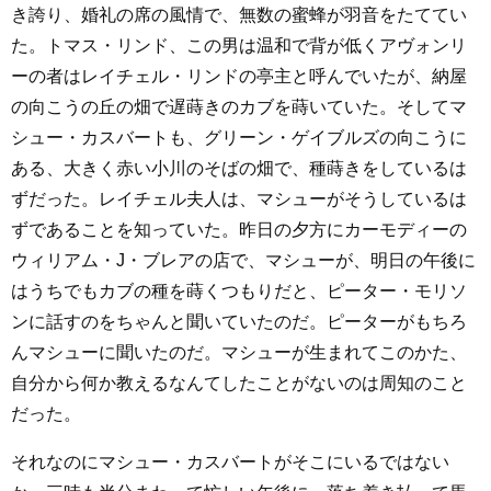
き誇り、婚礼の席の風情で、無数の蜜蜂が羽音をたててい
た。トマス・リンド、この男は温和で背が低くアヴォンリ
ーの者はレイチェル・リンドの亭主と呼んでいたが、納屋
の向こうの丘の畑で遅蒔きのカブを蒔いていた。そしてマ
シュー・カスバートも、グリーン・ゲイブルズの向こうに
ある、大きく赤い小川のそばの畑で、種蒔きをしているは
ずだった。レイチェル夫人は、マシューがそうしているは
ずであることを知っていた。昨日の夕方にカーモディーの
ウィリアム・J・ブレアの店で、マシューが、明日の午後に
はうちでもカブの種を蒔くつもりだと、ピーター・モリソ
ンに話すのをちゃんと聞いていたのだ。ピーターがもちろ
んマシューに聞いたのだ。マシューが生まれてこのかた、
自分から何か教えるなんてしたことがないのは周知のこと
だった。
それなのにマシュー・カスバートがそこにいるではない