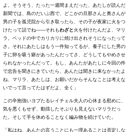
よ。そうそう、たった一週間まえだった、あたしが読んだ
新聞では、島のだいぶ西で、どこかの旦那さんと奥さんが
男の子を孤児院から引き取ったら、その子が夜家に火をつ
けたって話でね――それも
わざと
火を付けたんだよ、マリ
ラ。ベッドの中でカリカリに焼け出されそうになったって
さ。それにあたしはもう一件知ってるが、養子にした男の
子に卵を吸う癖があったんだってさ、どうしてもやめさせ
られなかったんだって。もし、あんたがあたしに今回の件
で忠告を聞きにきていたら、あんたは聞きに来なかったよ
ね、マリラ、あたしは、お願いだからそんなことは考えな
いでって言ってたはずだよ、全く」
この辛抱強いヨブたるレイチェル夫人の心休まる慰めに、
気を悪くもせず、動揺したそぶりも見えないマリラだっ
た。そして手を休めることなく編み物を続けていた。
「私はね、あんたの言うことにも一理あることは否定しな