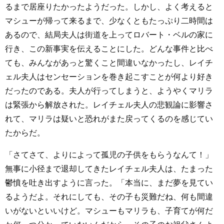
るまで居座りたかったようだった。しかし、よく考えると
マシューが帰って来るまで、少なくともたっぷり二時間は
あるので、結局夫人は街道を上ってロバート・ベルの家に
行き、この新事実を伝えることにした。どんな事件と比べ
ても、みんながあっと驚くこと間違いなかったし、レイチ
ェル夫人はセンセーションを巻き起こすことが何より好き
だったのである。夫人が行ってしまうと、ようやくマリラ
は緊張から解放された。レイチェル夫人の悲観論に影響さ
れて、マリラは疑いと恐れがまた戻ってくるのを感じてい
たからだ。
「さてさて、よりによって孤児の子供をもらうなんて！」
無事に小径まで退却してきたレイチェル夫人は、たまった
鬱憤を吐き出すように言った。「本当に、まだ夢を見てい
るようだよ。それにしても、その子も災難だね、何も間違
いがないといいけど。マシューもマリラも、子育てが何だ