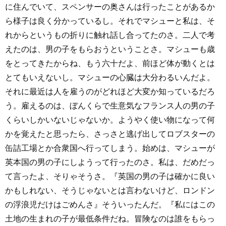
に住んでいて、スペンサーの奥さんは行ったことがあるか
ら様子は良く分かっているし。それでマシューと私は、そ
れからというもの折りに触れ話し合ってたのさ。二人で考
えたのは、男の子をもらおうということさ。マシューも歳
をとってきたからね、もう六十だよ、前ほど体が動くとは
とてもいえないし。マシューの心臓は大分わるいんだよ。
それに最近は人を雇うのがどれほど大変か知っているだろ
う。雇えるのは、ぼんくらで生意気なフランス人の男の子
くらいしかいないじゃないか。ようやく使い物になって何
かを覚えたと思ったら、さっさと逃げ出してロブスターの
缶詰工場とか合衆国へ行ってしまう。始めは、マシューが
英本国の男の子にしようって行ったのさ。私は、だめだっ
て言ったよ、そりゃそうさ。『英国の男の子は確かに良い
かもしれない、そうじゃないとは言わないけど、ロンドン
の浮浪児だけはごめんさ』そういったんだ。『私にはこの
土地の生まれの子が最低条件だね。冒険なのは誰をもらっ