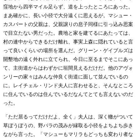
窪地から四半マイル足らず、道を上ったところにあった。
まあ確かに、長い小径で大分遠くに思えるが。マシュー・
カスバートの父親は、父親譲りの息子同様に引っ込み思案
で目立たない男だった。農地と家を建てるにあたっては、
村の連中からできるだけ離れ、事実上森に隠れていると言
って良いくらいの場所を選んだ。グリーン・ゲイブルズは
開墾地の遠く外れに立てられ、今日に至るまでそこにあっ
て、主街道からはわずかに垣間見えるだけだ。他のアヴォ
ンリーの家々はみんな仲良く街道に面して並んでいるの
に。レイチェル・リンド夫人に言わせると、そんなところ
に住んでいるのは住んでいるだなんてとても言えないのだ
った。
「ただ居るってだけだよ、全く」夫人は、深く轍がついて
草ぼうぼうの、野バラの茂みが縁取る小径をよちよち歩き
ながら言った。「マシューもマリラもどっちも変わり者な