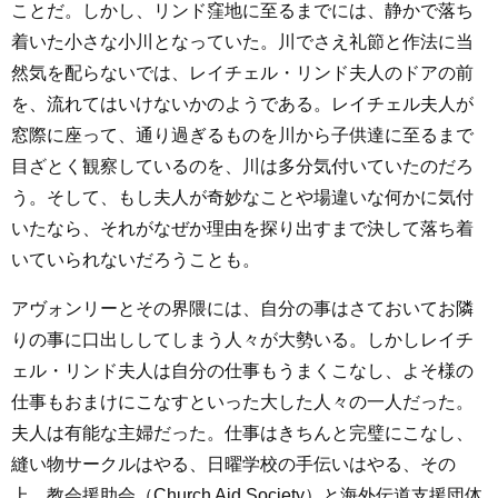
ことだ。しかし、リンド窪地に至るまでには、静かで落ち
着いた小さな小川となっていた。川でさえ礼節と作法に当
然気を配らないでは、レイチェル・リンド夫人のドアの前
を、流れてはいけないかのようである。レイチェル夫人が
窓際に座って、通り過ぎるものを川から子供達に至るまで
目ざとく観察しているのを、川は多分気付いていたのだろ
う。そして、もし夫人が奇妙なことや場違いな何かに気付
いたなら、それがなぜか理由を探り出すまで決して落ち着
いていられないだろうことも。
アヴォンリーとその界隈には、自分の事はさておいてお隣
りの事に口出ししてしまう人々が大勢いる。しかしレイチ
ェル・リンド夫人は自分の仕事もうまくこなし、よそ様の
仕事もおまけにこなすといった大した人々の一人だった。
夫人は有能な主婦だった。仕事はきちんと完璧にこなし、
縫い物サークルはやる、日曜学校の手伝いはやる、その
上、教会援助会（Church Aid Society）と海外伝道支援団体