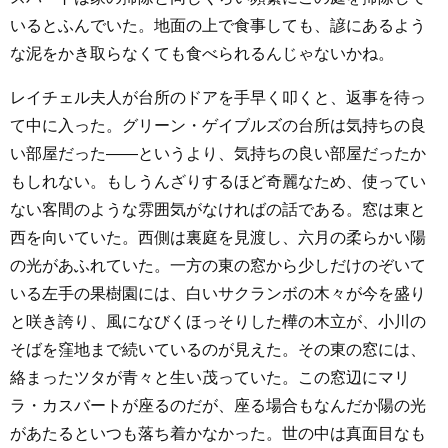
いるとふんでいた。地面の上で食事しても、諺にあるよう
な泥をかき取らなくても食べられるんじゃないかね。
レイチェル夫人が台所のドアを手早く叩くと、返事を待っ
て中に入った。グリーン・ゲイブルズの台所は気持ちの良
い部屋だった――というより、気持ちの良い部屋だったか
もしれない。もしうんざりするほど奇麗なため、使ってい
ない客間のような雰囲気がなければの話である。窓は東と
西を向いていた。西側は裏庭を見渡し、六月の柔らかい陽
の光があふれていた。一方の東の窓から少しだけのぞいて
いる左手の果樹園には、白いサクランボの木々が今を盛り
と咲き誇り、風になびくほっそりした樺の木立が、小川の
そばを窪地まで続いているのが見えた。その東の窓には、
絡まったツタが青々と生い茂っていた。この窓辺にマリ
ラ・カスバートが座るのだが、座る場合もなんだか陽の光
があたるといつも落ち着かなかった。世の中は真面目なも