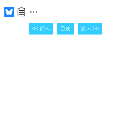
<< 前へ
目次
次へ >>