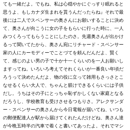
ても一緒だよ。でもね、私は心穏やかにぐっすり眠れると
思うよ、もしカナダ生まれを貰うんだったらね』それで最
後には二人でスペンサーの奥さんにお願いすることに決め
て、奥さんが向こうに女の子をもらいに行った時に、一人
みつくろってもらうことにしたのさ。先週奥さんが出かけ
るって聞いてたから、奥さん宛にリチャード・スペンサー
家の人にカーモディーでことづてを頼んだんだよ、賢く
て、感じのよい男の子で十か十一くらいのを一人お願いし
ますってね。いろいろ考えてそれくらいが一番良い年頃だ
ろうって決めたんだよ、物の役に立って雑用もさっさとこ
なせるくらい大人で、ちゃんと躾けできるくらいには子供
だし。うちはその子にとっちゃ恥ずかしくない家庭となる
だろうし、学校教育も受けさせるつもりさ。アレクサンダ
ー・スペンサーの奥さんから今日電報が届いてね、いつも
の郵便配達人が駅から届けてくれたんだけどね、奥さん達
が今晩五時半の汽車で着くと書いてあったよ。それでマシ