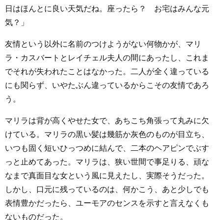
日はほんとに良い天気だね。座ったら？ お宅はみんな元
気？」
友情という以外に名前のつけようがない何物かが、マリ
ラ・カスバートとレイチェル夫人の間にあったし、これま
でそれが失われたことはなかった。二人が全く違っている
にも関らず、いやたぶん違っているからこその友情であろ
う。
マリラは背が高くやせた女で、あちこち角張って丸みに欠
けている。マリラの黒い髪は幾筋か灰色のものが目立ち、
いつも固く短いひっつめに結んで、二本のヘアピンでぶす
っと止めてあった。マリラは、狭い世間で事足りる、頑な
なまで真面目な女という風に見えたし、実際そうだった。
しかし、口元に残っているのは、何かこう、あと少しでも
表情豊かだったら、ユーモアのセンスを示すと言えなくも
ないものだった。