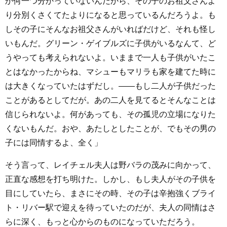
か何一つ分かっていないんだから、その子のお祖父さんよ
り分別くさくてたよりになると思っているんだろうよ。も
しその子にそんなお祖父さんがいればだけど、それも怪し
いもんだ。グリーン・ゲイブルズに子供がいるなんて、ど
うやっても考えられないよ。いままで一人も子供がいたこ
とはなかったからね、マシューもマリラも家を建てた時に
は大きくなっていたはずだし。――もし二人が子供だった
ことがあるとしてだが。あの二人を見てるとそんなことは
信じられないよ。何があっても、その孤児の立場になりた
くないもんだ。おや、あたしとしたことが、でもその男の
子には同情するよ、全く」
そう言って、レイチェル夫人は野バラの茂みに向かって、
正直な感想を打ち明けた。しかし、もし夫人がその子供を
目にしていたら、まさにその時、その子は辛抱強くブライ
ト・リバー駅で迎えを待っていたのだが、夫人の同情はさ
らに深く、もっと心からのものになっていただろう。