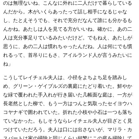
のは無理ないね、こんなに外れに二人だけで暮らしている
んだから。木がいくらあったって話し相手になるじゃな
し、たとえそうでも、それで充分だなんて誰にも分かるも
んかね。あたしは人を見てる方がいいね。確かに、あの二
人は充分事足りているみたいだけど。でもねえ、あたしが
思うに、あの二人は慣れちゃったんだね。人は何にでも慣
れるって、首吊りにもさ、アイルランド人が言うみたいに
ね」
こうしてレイチェル夫人は、小径をよちよち足を踏みし
め、グリーン・ゲイブルズの裏庭にたどり着いた。鮮やか
な緑で覆われた手入れが行き届いた几帳面な庭は、一方が
長老然とした柳で、もう一方はつんと気取ったセイヨウハ
コヤナギで囲われていた。折れた小枝や小石は一つも落ち
ていなかった。もしそうならレイチェル夫人が目ざとく見
つけていただろう。夫人は口には出さないが、マリラ・カ
スバートは家の掃除と同じくらい頻繁にこの庭を掃除して