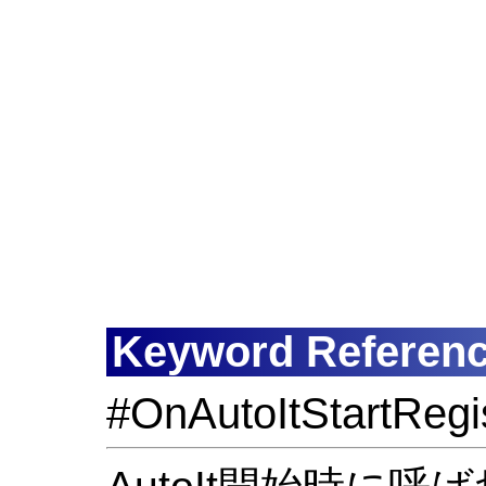
Keyword Referen
#OnAutoItStartRegi