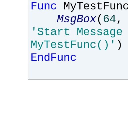
Func
MyTestFun
MsgBox
(
64
,
'Start Message
MyTestFunc()'
)
EndFunc