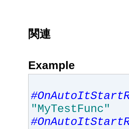
関連
Example
#OnAutoItStart
"MyTestFunc"
#OnAutoItStart