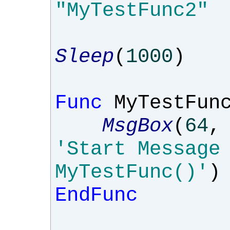
"MyTestFunc2"
Sleep
(
1000
)
Func
MyTestFun
MsgBox
(
64
,
'Start Message
MyTestFunc()'
)
EndFunc