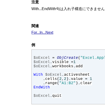
注意
With...EndWith句は入れ子構造にできませ
関連
For...In...Next
例
$oExcel
=
ObjCreate
(
"Excel.App
$oExcel
.
visible
=
1
$oExcel
.
workbooks
.
add
With
$oExcel
.
activesheet
.
cells
(
2
,
2
).
value
=
1
.
range
(
"A1:B2"
).
clear
EndWith
$oExcel
.
quit