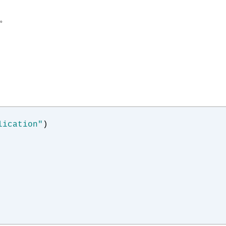
ん。
lication"
)