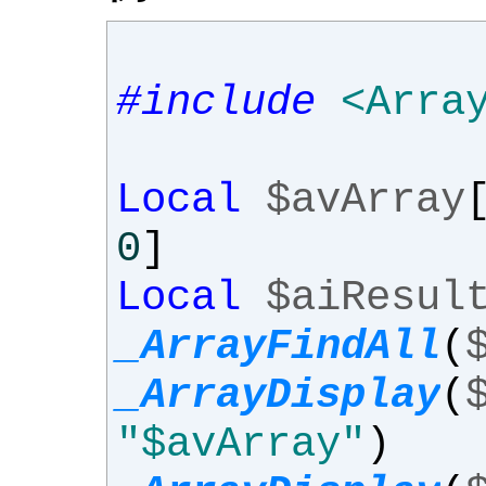
#include
<Arra
Local
$avArray
0
]
Local
$aiResul
_ArrayFindAll
(
_ArrayDisplay
(
"$avArray"
)