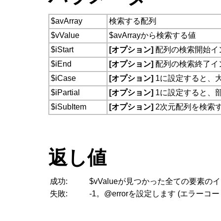
$avArray
検索する配列
$vValue
$avArrayから検索する値
$iStart
[オプション]
配列の検索開始イ
$iEnd
[オプション]
配列の検索終了イ
$iCase
[オプション]
1に設定すると、
$iPartial
[オプション]
1に設定すると、
$iSubItem
[オプション]
2次元配列を検索
返し値
成功:
$vValueが見つかった全ての要素
失敗:
-1。@errorを設定します (エラーコー