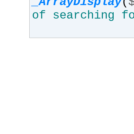
_ArrayDisplay
(
of searching f