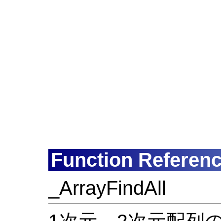
Function Referen
_ArrayFindAll