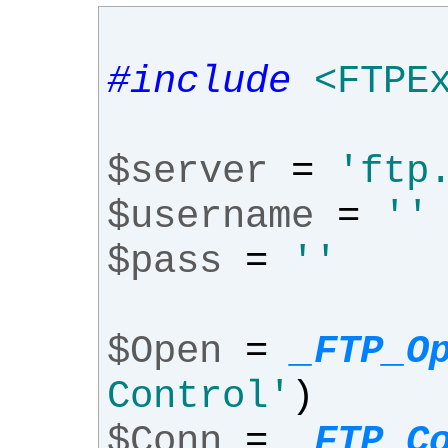
#include
<FTPE
$server
=
'ftp
$username
=
''
$pass
=
''
$Open
=
_FTP_O
Control'
)
$Conn
=
_FTP_C