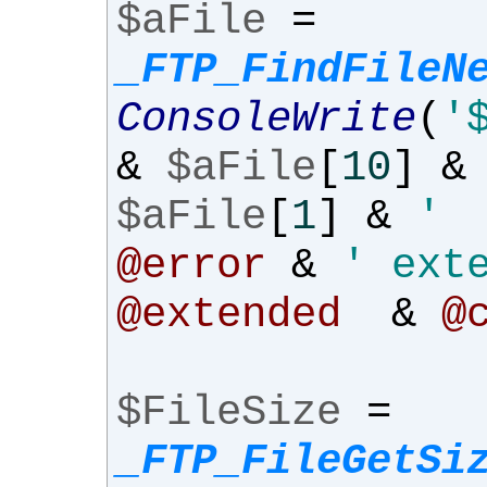
$aFile
=
_FTP_FindFileN
ConsoleWrite
(
'
&
$aFile
[
10
]
&
$aFile
[
1
]
&
' 
@error
&
' ext
@extended
&
@
$FileSize
=
_FTP_FileGetSi