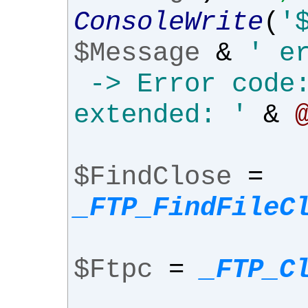
ConsoleWrite
(
'
$Message
&
' e
-> Error code
extended: '
&
$FindClose
=
_FTP_FindFileC
$Ftpc
=
_FTP_C