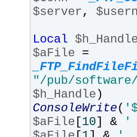
$server
,
$user
Local
$h_Handl
$aFile
=
_FTP_FindFileF
"/pub/software
$h_Handle
)
ConsoleWrite
(
'
$aFile
[
10
]
&
'
$aFile
[
1
]
&
' 