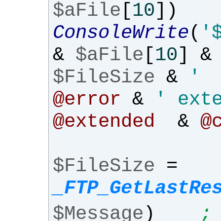
$aFile
[
10
])
ConsoleWrite
(
'
&
$aFile
[
10
]
&
$FileSize
&
' 
@error
&
' ext
@extended
&
@
$FileSize
=
_FTP_GetLastRe
$Message
)
;