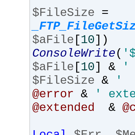
$FileSize
=
_FTP_FileGetSi
$aFile
[
10
])
ConsoleWrite
(
'
$aFile
[
10
]
&
'
$FileSize
&
' 
@error
&
' ext
@extended
&
@
Local
$Err
,
$M