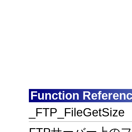
Function Referen
_FTP_FileGetSize