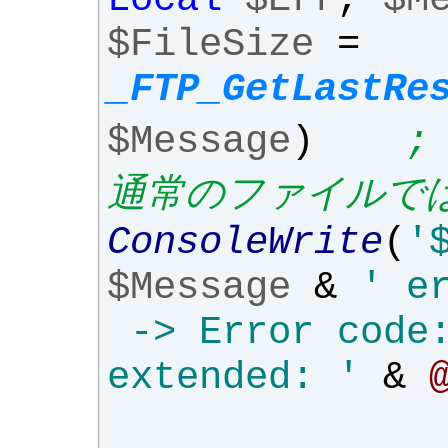
$FileSize
=
_FTP_GetLastRe
$Message
)
;
通常のファイルで
ConsoleWrite
(
'
$Message
&
' e
-> Error code
extended: '
&