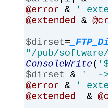
@error
&
' ext
@extended
&
@c
$dirset
=
_FTP_D
"/pub/software
ConsoleWrite
(
'
$dirset
&
' ->
@error
&
' ext
@extended
&
@