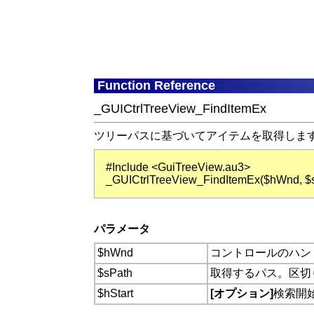
Function Reference
_GUICtrlTreeView_FindItemEx
ツリーパスに基づいてアイテムを取得しま
#Include <GuiTreeView.au3>
_GUICtrlTreeView_FindItemEx($hWnd, $sPa
パラメータ
$hWnd
コントロールのハン
$sPath
取得するパス。区切り文字
$hStart
[オプション]
検索開