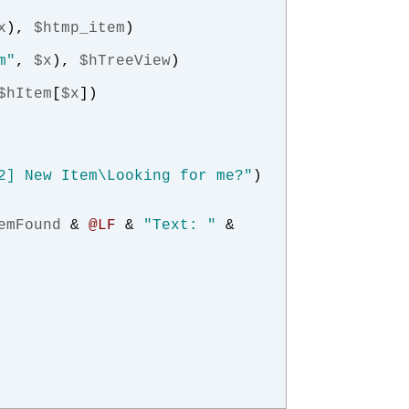
x
),
$htmp_item
)
m"
,
$x
),
$hTreeView
)
$hItem
[
$x
])
2] New Item\Looking for me?"
)
emFound
&
@LF
&
"Text: "
&