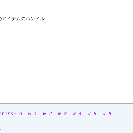
のアイテムのハンドル
eters=-d -w 1 -w 2 -w 3 -w 4 -w 5 -w 6
>