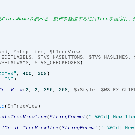
るClassNameを調べる。動作を確認するにはTrueを設定
und
,
$htmp_item
,
$hTreeView
_EDITLABELS
,
$TVS_HASBUTTONS
,
$TVS_HASLINES
,
WSELALWAYS
,
$TVS_CHECKBOXES
)
temEx"
,
400
,
300
)
,
"\"
)
TreeView
(
2
,
2
,
396
,
268
,
$iStyle
,
$WS_EX_CLIE
te
(
$hTreeView
)
eateTreeViewItem
(
StringFormat
(
"[%02d] New Ite
rlCreateTreeViewItem
(
StringFormat
(
"[%02d] New