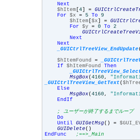
Next
$hItem
[
4
]
=
GUICtrlCreateT
For
$x
=
5
To
9
$hItem
[
$x
]
=
GUICtrlCr
For
$y
=
0
To
2
GUICtrlCreateTreeV
Next
Next
_GUICtrlTreeView_EndUpdate
$hItemFound
=
_GUICtrlTree
If
$hItemFound
Then
_GUICtrlTreeView_Selec
MsgBox
(
4160
,
"Informat
_GUICtrlTreeView_GetText
(
$hTre
Else
MsgBox
(
4160
,
"Informat
EndIf
; ユーザーが終了するまでループ
Do
Until
GUIGetMsg
()
=
$GUI_E
GUIDelete
()
EndFunc
;==>_Main