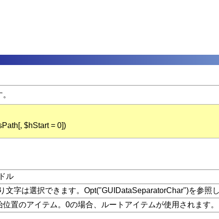
す。
th[, $hStart = 0])
ドル
は選択できます。Opt("GUIDataSeparatorChar")を
始位置のアイテム。0の場合、ルートアイテムが使用されます。