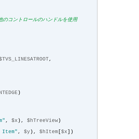
し、他のコントロールのハンドルを使用
$TVS_LINESATROOT
,
NTEDGE
)
m"
,
$x
),
$hTreeView
)
 Item"
,
$y
),
$hItem
[
$x
])