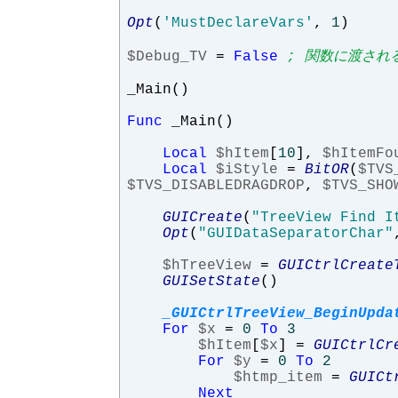
Opt
(
'MustDeclareVars'
,
1
)
$Debug_TV
=
False
; 関数に渡され
_Main
()
Func
_Main
()
Local
$hItem
[
10
],
$hItemFo
Local
$iStyle
=
BitOR
(
$TVS
$TVS_DISABLEDRAGDROP
,
$TVS_SHO
GUICreate
(
"TreeView Find I
Opt
(
"GUIDataSeparatorChar"
$hTreeView
=
GUICtrlCreate
GUISetState
()
_GUICtrlTreeView_BeginUpda
For
$x
=
0
To
3
$hItem
[
$x
]
=
GUICtrlCr
For
$y
=
0
To
2
$htmp_item
=
GUICt
Next