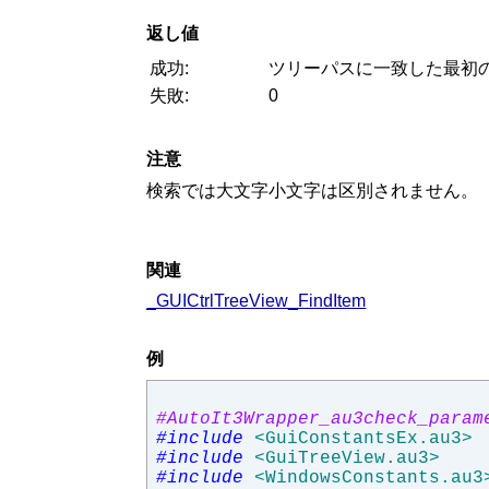
返し値
成功:
ツリーパスに一致した最初
失敗:
0
注意
検索では大文字小文字は区別されません。
関連
_GUICtrlTreeView_FindItem
例
#AutoIt3Wrapper_au3check_param
#include
<GuiConstantsEx.au3>
#include
<GuiTreeView.au3>
#include
<WindowsConstants.au3