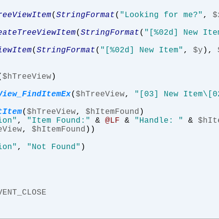
reeViewItem
(
StringFormat
(
"Looking for me?"
,
$
eateTreeViewItem
(
StringFormat
(
"[%02d] New Ite
iewItem
(
StringFormat
(
"[%02d] New Item"
,
$y
),
(
$hTreeView
)
View_FindItemEx
(
$hTreeView
,
"[03] New Item\[0
tItem
(
$hTreeView
,
$hItemFound
)
ion"
,
"Item Found:"
&
@LF
&
"Handle: "
&
$hIt
eView
,
$hItemFound
))
ion"
,
"Not Found"
)
VENT_CLOSE