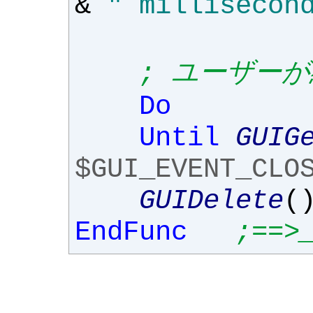
&
" millisecon
; ユーザー
Do
Until
GUIG
$GUI_EVENT_CLO
GUIDelete
(
EndFunc
;==>