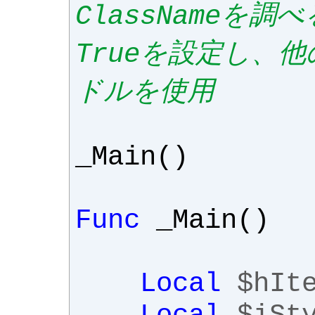
ClassNameを
Trueを設定し、
ドルを使用
_Main
()
Func
_Main
()
Local
$hIt