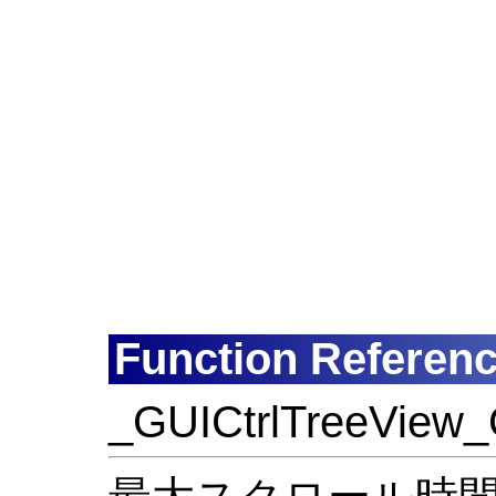
Function Referen
_GUICtrlTreeView_