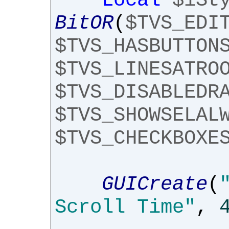
Local
$iSt
BitOR
(
$TVS_EDI
$TVS_HASBUTTON
$TVS_LINESATRO
$TVS_DISABLEDR
$TVS_SHOWSELAL
$TVS_CHECKBOXE
GUICreate
(
Scroll Time"
,