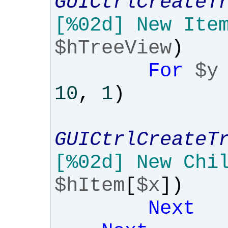
GUICtrlCreateT
[%02d] New Ite
$hTreeView
)
For
$y
10
,
1
)
GUICtrlCreateT
[%02d] New Chi
$hItem
[
$x
])
Next