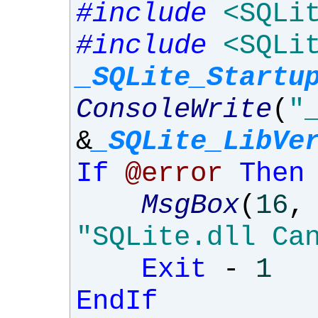
#include
<SQLi
#include
<SQLi
_SQLite_Startu
ConsoleWrite
(
"
&
_SQLite_LibVe
If
@error
Then
MsgBox
(
16
,
"SQLite.dll Ca
Exit
-
1
EndIf