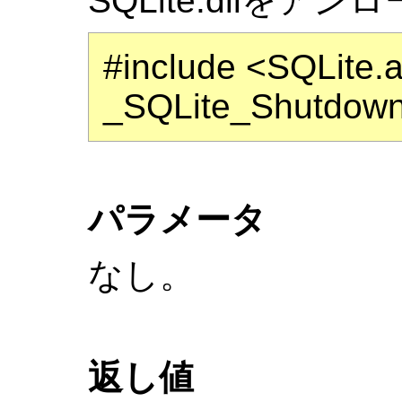
SQLite.dllをア
#include <SQLite.
_SQLite_Shutdown 
パラメータ
なし。
返し値