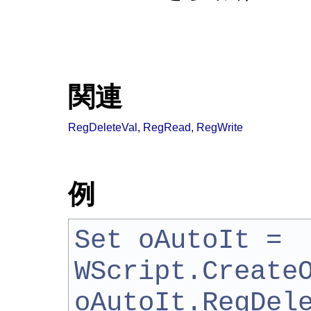
関連
RegDeleteVal
,
RegRead
,
RegWrite
例
Set oAutoIt =
WScript.Create
oAutoIt.RegDel