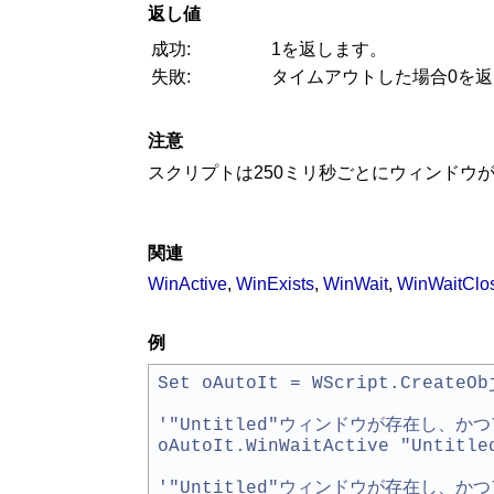
返し値
成功:
1を返します。
失敗:
タイムアウトした場合0を
注意
スクリプトは250ミリ秒ごとにウィンドウ
関連
WinActive
,
WinExists
,
WinWait
,
WinWaitClo
例
Set oAutoIt = WScript.CreateOb
'"Untitled"ウィンドウが存在し、
oAutoIt.WinWaitActive "Untitle
'"Untitled"ウィンドウが存在し、