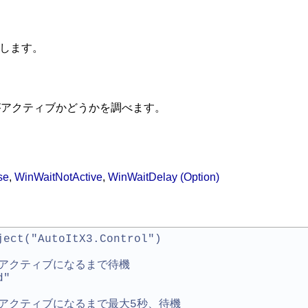
返します。
がアクティブかどうかを調べます。
se
,
WinWaitNotActive
,
WinWaitDelay (Option)
ject("AutoItX3.Control")
かつアクティブになるまで待機
d"
かつアクティブになるまで最大5秒、待機