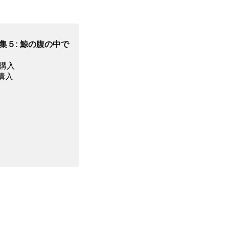
集５: 鯨の腹の中で
 で購入
で購入