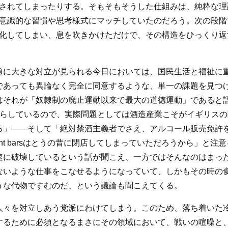
されてしまったりする。そもそもそうした仕組みは、純粋な理
意識的な習慣や思考様式にマッチしていたのだろう。次の段階
化してしまい、息を吹きかけただけで、その構造をひっくり返
題に大きな対立が見られる今日においては、国民生活と福祉に
であっても異論なく完全に同意するような、単一の課題を見つ
はそれが「奴隷制の廃止運動以来で最大の道徳運動」であると
たらしているので、実際問題としては酒造産業こそがイギリス
る」――そして「絶対禁酒主義者でさえ、アルコール販売免許
ment barsはとうの昔に閉店してしまっていただろうから」
速に破壊しているという話が聞こえ、一方ではそんなのはまっ
ないような仕事をこなせるようになっていて、しかもその時の
うな代物ですむのだ、という議論も聞こえてくる。
人々を対立しあう党派にわけてしまう。このため、落ち着いた
するために必須となるまさにその領域において、戦いの喧噪と