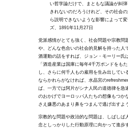
い哲学論だけで、まともな議論が糾弾
きれないのだろうけれど、その社会の
ら説明できないような影響によって変
ズ、1891年11月27日
党派感情がとても強く、社会問題や宗教問
や、どんな色合いの社会的見解を持った人
酒運動の話をすれば、ジョン・モーリー氏
「酒造産業は国庫に毎年4千万ポンドをも
し、さらに何千人もの雇用を生み出してい
ならかれらがなければ、水晶宮のrefresh
ば、一方では阿片がシナ人民の道徳律を急
のおかげでヨーロッパ人たちの想像もつか
さえ嫌悪のあまり鼻をつまんで逃げ出すよ
宗教的な問題や政治的な問題は、しばしば
念としっかりした行動原理に向かって進歩