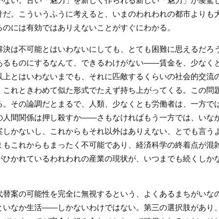
がない。古い「魅力」を新しく作られる新しい「魅力」が凌駕
針だ。こういうふうに考えると、いまのわれわれの都市よりも
るのには有効ではありえないことがすぐにわかる。
解決は不可能とはいわないにしても、とても困難に思えるだろ
あるものにするなんて、できるわけがない――賃金を、少なく
以上とはいわないまでも、それに匹敵するくらいの社会的交流
、これときわめて似た形式でたえず持ち上がってくる。この問
る。その論調だとまるで、人類、少なくとも労働者は、一方で
の人間関係は押し殺すか――さもなければもう一方では、いな
案しかないし、これからもそれ以外はありえない、とでも言う
まもこれからもまったく不可能であり、経済科学の終着点が混
がひかれているわれわれの産業の現状が、いつまでも続くしか
代替案の可能性を完全に無視するという、よくあるまちがいな
といなか生活――しかないわけではない。第三の選択肢があり