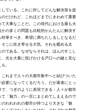
としている。これに対してどんな解決策を提
るのだけれど、これほどまでにきわめて重要
めて大事なことだ。この現代における最も火
ほかの多くの問題も比較的かんたんに解決す
ら特筆すべき、希望に満ちたしるしとなるだ
、そこに吹き寄せる大気、それを暖める太
なのである。なぜならそれは、ほんのすこし
に、光を大量に投げかける戸口への鍵と見な
えも。
、これまで人々の大都市集中へと結びついた
が必要になってくるだろう。だが著者にとっ
単で、つぎのように表現できる：人々が都市
べて「魅力」の一言にまとめてしまえるので
まのわれわれの都市が持つより大きな「魅