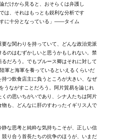
論だけから見ると、おそらくは弁護し
では、それはもっとも鋭利な分析です
すに十分となっている」――タイム
重要な関わりを持っていて、どんな政治党派
けるのはむずかしいと思うかもしれない。禁
語るだろう。でもブルース卿はそれに対して
の陸軍と海軍を養っているといえるくらいだ
を持つ飲食店主に負うところが大きい、なぜ
と注意をうながすことだろう。阿片貿易を論じれ
たくの思いちがいであり、シナ人たちは阿片
食物も、どんなに肝のすわったイギリス人で
冷静な思考と純粋な気持ちこそが、正しい信
、競り合う首長たちの抗争のほうが、いまだ