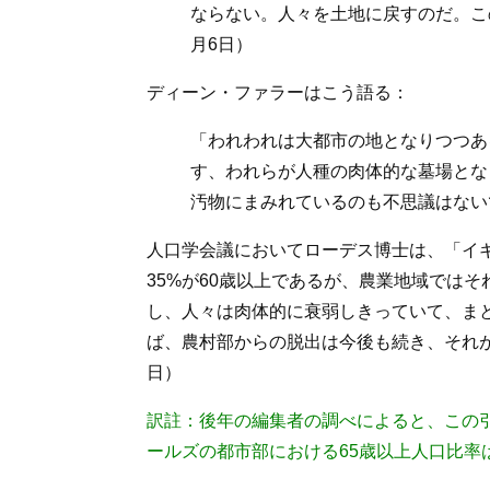
ならない。人々を土地に戻すのだ。こ
月6日）
ディーン・ファラーはこう語る：
「われわれは大都市の地となりつつあ
す、われらが人種の肉体的な墓場とな
汚物にまみれているのも不思議はない
人口学会議においてローデス博士は、「イ
35%が60歳以上であるが、農業地域ではそ
し、人々は肉体的に衰弱しきっていて、ま
ば、農村部からの脱出は今後も続き、それが
日）
訳註：
後年の編集者の調べによると、この引
ールズの都市部における65歳以上人口比率は