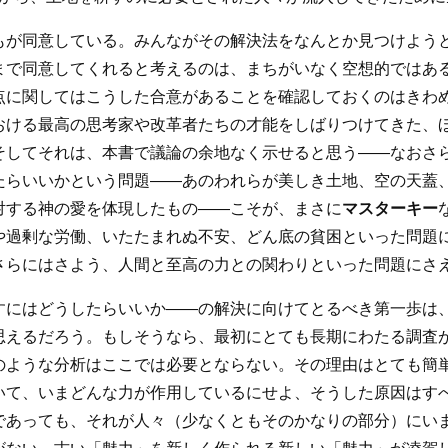
もが同意している。みんながその解決法をなんとか見つけよう
まで同意してくれると考えるのは、まちがいなく空想的ではあ
点に関してはこうした合意があることを確認しておくのはきわ
おける最高の思考家や改革者たちの才能をしばりつけてきた、
そしてそれは、本書で議論の余地なく示せると思う――なおさ
たらいいかという問題――あのわれらが美しき土地、空の天蓋
対する神の愛を体現したもの――こそが、まさに
マスターキー
や過剰な労働、いたたまれぬ不安、どん底の貧困といった問題
さらにはさよう、人間と至高の力との関わりといった問題にさ
すにはどうしたらいいか――の解決に向けてとるべき第一歩は
思えるだろう。もしそうなら、最初にとても長期にわたる調査
のような分析はここでは必要とならない。その理由はとても簡
いて、いまどんな力が作用しているにせよ、そうした原因はす
であっても、それが人々（少なくともそのかなりの部分）にい