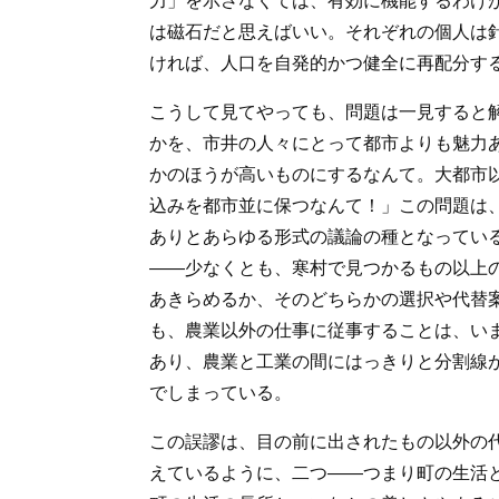
力」を示さなくては、有効に機能するわけ
は磁石だと思えばいい。それぞれの個人は
ければ、人口を自発的かつ健全に再配分す
こうして見てやっても、問題は一見すると
かを、市井の人々にとって都市よりも魅力
かのほうが高いものにするなんて。大都市
込みを都市並に保つなんて！」この問題は
ありとあらゆる形式の議論の種となってい
――少なくとも、寒村で見つかるもの以上
あきらめるか、そのどちらかの選択や代替
も、農業以外の仕事に従事することは、い
あり、農業と工業の間にはっきりと分割線
でしまっている。
この誤謬は、目の前に出されたもの以外の
えているように、二つ――つまり町の生活