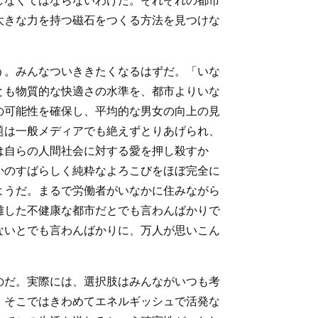
しなくてはならないわけだ。それぞれの都市
大きな力を持つ磁石をつくる方法を見つけな
う。みんなついききたくなるはずだ。「いな
とも物質的な快適さの水準を、都市よりいな
の可能性を確保し、平均的な男女の向上の見
題は一般メディアでも絶えずとりあげられ、
は自らの人間社会に対する愛を押し殺すか
かのすばらしく純粋なよろこびをほぼ完全に
ようだ。まるで労働者がいなかに住みながら
雑した不健康な都市だとでも言わんばかりで
ないとでも言わんばかりに、万人が思いこん
のだ。実際には、選択肢はみんながいつも考
、そこではきわめてエネルギッシュで活発な