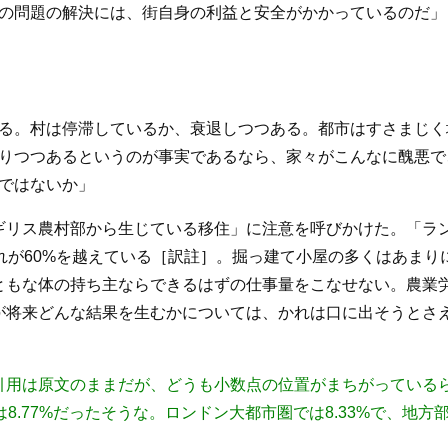
の問題の解決には、街自身の利益と安全がかかっているのだ」（デ
る。村は停滞しているか、衰退しつつある。都市はすさまじく
りつつあるというのが事実であるなら、家々がこんなに醜悪で
ではないか」
ギリス農村部から生じている移住」に注意を呼びかけた。「ラ
れが60%を越えている
［訳註］
。掘っ建て小屋の多くはあまり
ともな体の持ち主ならできるはずの仕事量をこなせない。農業
将来どんな結果を生むかについては、かれは口に出そうとさえし
用は原文のままだが、どうも小数点の位置がまちがっているら
8.77%だったそうな。ロンドン大都市圏では8.33%で、地方部