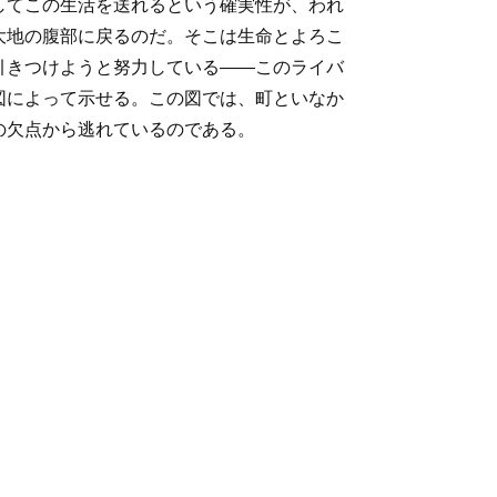
してこの生活を送れるという確実性が、われ
大地の腹部に戻るのだ。そこは生命とよろこ
引きつけようと努力している――このライバ
図によって示せる。この図では、町といなか
の欠点から逃れているのである。