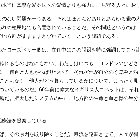
の本当に真摯な愛や国への愛情よりも強力に、見守る人々にお
とのない問題が一つある。それはほとんどありとあらゆる党の
われの植民地でも合意されていることだ。その問題というのは
で地方部がますますさびれていく、という問題である。
めたローズベリー卿は、在任中にこの問題を特に強調してこう
誇れるものはなにもない。わたしはいつも、ロンドンのひどさ
に、何百万人もがへばりついて、それぞれが自分のくぼみと独
こともなく、他人がどう暮らしているかについて、まったく見
ついているのだ。60年前に偉大なイギリス人コベットは、そ
瘍だ。肥大したシステムの中に、地方部の生命と血と骨の半分
治療法を提案している。
ば、その原因を取り除くことだ。潮流を逆転させて、人々が街