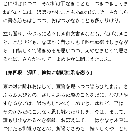
どに繕はれつつ、その折は罪なきことも、つきづきしくま
ねびなすには、ほほゆがむこともあめればこそ、さかしら
に書き紛らはしつつ、おぼつかなきことも多かりけり。
立ち返り、今さらに若々しき御文書きなども、似げなきこ
と、と思せども、なほかく昔よりもて離れぬ御けしきなが
ら、口惜しくて過ぎぬるを思ひつつ、えやむまじくて思さ
るれば、さらがへりて、まめやかに聞こえたまふ。
［第四段 源氏、執拗に朝顔姫君を恋う］
東の対に離れおはして、宣旨を迎へつつ語らひたまふ。さ
ぶらふ人びとの、さしもあらぬ際のことをだに、なびきや
すなるなどは、過ちもしつべく、めできこゆれど、宮は、
そのかみだにこよなく思し離れたりしを、今は、まして、
誰も思ひなかるべき御齢、おぼえにて、「はかなき木草に
つけたる御返りなどの、折過ぐさぬも、軽々しくや、とり