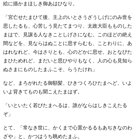
絵に描かまほしき御あはひなり。
「宮亡せたまひて後、主上のいとさうざうしげにのみ世を
思したるも、心苦しう見たてまつり、太政大臣もものした
まはで、見譲る人なきことしげさになむ。このほどの絶え
間などを、見ならはぬことに思すらむも、ことわりに、あ
はれなれど、今はさりとも、心のどかに思せ。おとなびた
まひためれど、まだいと思ひやりもなく、人の心も見知ら
ぬさまにものしたまふこそ、らうたけれ」
など、まろがれたる御額髪、ひきつくろひたまへど、いよ
いよ背きてものも聞こえたまはず。
「いといたく若びたまへるは、誰がならはしきこえたる
ぞ」
とて、「常なき世に、かくまで心置かるるもあぢきなのわ
ざや」と、かつはうち眺めたまふ。