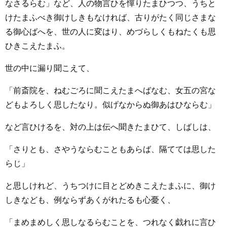
なさるらむ」など、人の物言ひを憚りたまひつつ、うちと
けたまふべき御けしきもなければ、古りがたく同じさまな
る御心ばへを、世の人に変はり、めづらしくもねたくも思
ひきこえたまふ。
世の中に漏り聞こえて、
「前斎院を、ねむごろに聞こえたまへばなむ、女五の宮な
どもよろしく思したなり。似げなからぬ御あはひならむ」
など言ひけるを、対の上は伝へ聞きたまひて、しばしは、
「さりとも、さやうならむこともあらば、隔てては思した
らじ」
と思しけれど、うちつけに目とどめきこえたまふに、御け
しきなども、例ならずあくがれたるも心憂く、
「まめまめしく思しなるらむことを、つれなく戯れに言ひ