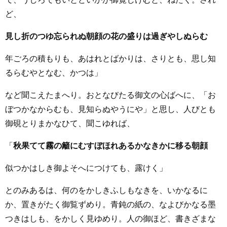
ど、
見し折のつゆ忘られぬ朝顔の花の盛りは過ぎやしぬらむ
年ごろの積もりも、あはれとばかりは、さりとも、思し知
るらむやとなむ、かつは」
など聞こえたまへり。おとなびたる御文の心ばへに、「お
ぼつかなからむも、見知らぬやうにや」と思し、人びとも
御硯とりまかなひて、聞こゆれば、
「
秋果てて霧の籬にむすぼほれあるかなきかに移る朝顔
似つかはしき御よそへにつけても、露けく」
とのみあるは、何のをかしきふしもなきを、いかなるに
か、置きがたく御覧ずめり。青鈍の紙の、なよびかなる墨
つきはしも、をかしく見ゆめり。人の御ほど、書きざまな