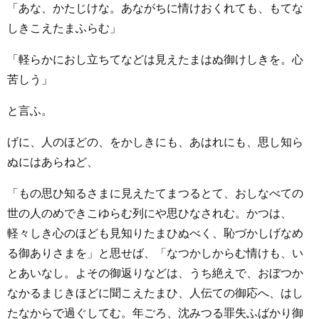
「あな、かたじけな。あながちに情けおくれても、もてな
しきこえたまふらむ」
「軽らかにおし立ちてなどは見えたまはぬ御けしきを。心
苦しう」
と言ふ。
げに、人のほどの、をかしきにも、あはれにも、思し知ら
ぬにはあらねど、
「もの思ひ知るさまに見えたてまつるとて、おしなべての
世の人のめできこゆらむ列にや思ひなされむ。かつは、
軽々しき心のほども見知りたまひぬべく、恥づかしげなめ
る御ありさまを」と思せば、「なつかしからむ情けも、い
とあいなし。よその御返りなどは、うち絶えで、おぼつか
なかるまじきほどに聞こえたまひ、人伝ての御応へ、はし
たなからで過ぐしてむ。年ごろ、沈みつる罪失ふばかり御