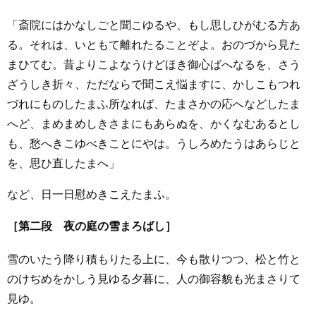
「斎院にはかなしごと聞こゆるや、もし思しひがむる方あ
る。それは、いともて離れたることぞよ。おのづから見た
まひてむ。昔よりこよなうけどほき御心ばへなるを、さう
ざうしき折々、ただならで聞こえ悩ますに、かしこもつれ
づれにものしたまふ所なれば、たまさかの応へなどしたま
へど、まめまめしきさまにもあらぬを、かくなむあるとし
も、愁へきこゆべきことにやは。うしろめたうはあらじと
を、思ひ直したまへ」
など、日一日慰めきこえたまふ。
［第二段 夜の庭の雪まろばし］
雪のいたう降り積もりたる上に、今も散りつつ、松と竹と
のけぢめをかしう見ゆる夕暮に、人の御容貌も光まさりて
見ゆ。