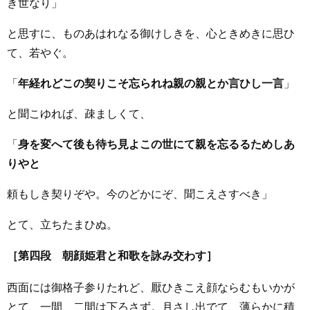
き世なり」
と思すに、ものあはれなる御けしきを、心ときめきに思ひ
て、若やぐ。
「
年経れどこの契りこそ忘られね親の親とか言ひし一言
」
と聞こゆれば、疎ましくて、
「
身を変へて後も待ち見よこの世にて親を忘るるためしあ
りやと
頼もしき契りぞや。今のどかにぞ、聞こえさすべき」
とて、立ちたまひぬ。
［第四段 朝顔姫君と和歌を詠み交わす］
西面には御格子参りたれど、厭ひきこえ顔ならむもいかが
とて、一間、二間は下ろさず。月さし出でて、薄らかに積