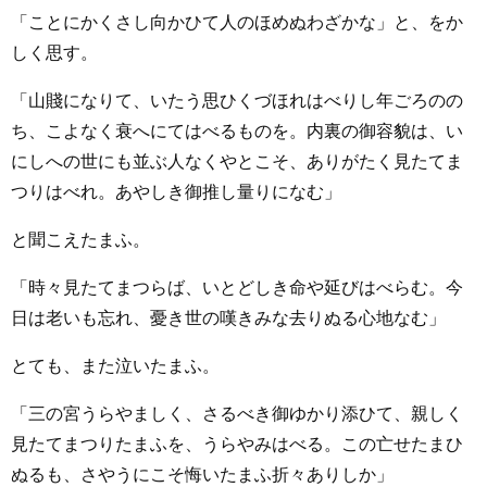
「ことにかくさし向かひて人のほめぬわざかな」と、をか
しく思す。
「山賤になりて、いたう思ひくづほれはべりし年ごろのの
ち、こよなく衰へにてはべるものを。内裏の御容貌は、い
にしへの世にも並ぶ人なくやとこそ、ありがたく見たてま
つりはべれ。あやしき御推し量りになむ」
と聞こえたまふ。
「時々見たてまつらば、いとどしき命や延びはべらむ。今
日は老いも忘れ、憂き世の嘆きみな去りぬる心地なむ」
とても、また泣いたまふ。
「三の宮うらやましく、さるべき御ゆかり添ひて、親しく
見たてまつりたまふを、うらやみはべる。この亡せたまひ
ぬるも、さやうにこそ悔いたまふ折々ありしか」