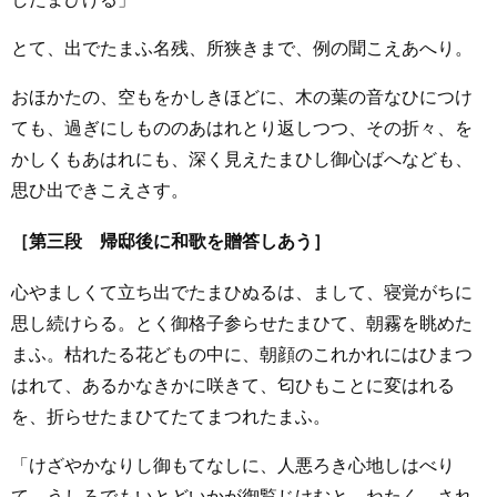
とて、出でたまふ名残、所狭きまで、例の聞こえあへり。
おほかたの、空もをかしきほどに、木の葉の音なひにつけ
ても、過ぎにしもののあはれとり返しつつ、その折々、を
かしくもあはれにも、深く見えたまひし御心ばへなども、
思ひ出できこえさす。
［第三段 帰邸後に和歌を贈答しあう］
心やましくて立ち出でたまひぬるは、まして、寝覚がちに
思し続けらる。とく御格子参らせたまひて、朝霧を眺めた
まふ。枯れたる花どもの中に、朝顔のこれかれにはひまつ
はれて、あるかなきかに咲きて、匂ひもことに変はれる
を、折らせたまひてたてまつれたまふ。
「けざやかなりし御もてなしに、人悪ろき心地しはべり
て、うしろでもいとどいかが御覧じけむと、ねたく。され