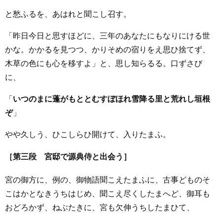
と愁ふるを、あはれと聞こし召す。
「昨日今日と思すほどに、三年のあなたにもなりにける世
かな。かかるを見つつ、かりそめの宿りをえ思ひ捨てず、
木草の色にも心を移すよ」と、思し知らるる。口ずさび
に、
「
いつのまに蓬がもととむすぼほれ雪降る里と荒れし垣根
ぞ
」
やや久しう、ひこしらひ開けて、入りたまふ。
［第三段 宮邸で源典侍と出会う］
宮の御方に、例の、御物語聞こえたまふに、古事どものそ
こはかとなきうちはじめ、聞こえ尽くしたまへど、御耳も
おどろかず、ねぶたきに、宮も欠伸うちしたまひて、