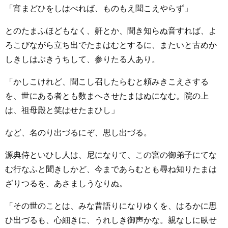
「宵まどひをしはべれば、ものもえ聞こえやらず」
とのたまふほどもなく、鼾とか、聞き知らぬ音すれば、よ
ろこびながら立ち出でたまはむとするに、またいと古めか
しきしはぶきうちして、参りたる人あり。
「かしこけれど、聞こし召したらむと頼みきこえさする
を、世にある者とも数まへさせたまはぬになむ。院の上
は、祖母殿と笑はせたまひし」
など、名のり出づるにぞ、思し出づる。
源典侍といひし人は、尼になりて、この宮の御弟子にてな
む行なふと聞きしかど、今まであらむとも尋ね知りたまは
ざりつるを、あさましうなりぬ。
「その世のことは、みな昔語りになりゆくを、はるかに思
ひ出づるも、心細きに、うれしき御声かな。親なしに臥せ