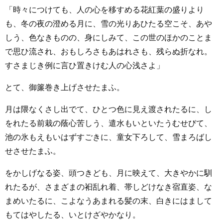
「時々につけても、人の心を移すめる花紅葉の盛りより
も、冬の夜の澄める月に、雪の光りあひたる空こそ、あや
しう、色なきものの、身にしみて、この世のほかのことま
で思ひ流され、おもしろさもあはれさも、残らぬ折なれ。
すさまじき例に言ひ置きけむ人の心浅さよ」
とて、御簾巻き上げさせたまふ。
月は隈なくさし出でて、ひとつ色に見え渡されたるに、し
をれたる前栽の蔭心苦しう、遣水もいといたうむせびて、
池の氷もえもいはずすごきに、童女下ろして、雪まろばし
せさせたまふ。
をかしげなる姿、頭つきども、月に映えて、大きやかに馴
れたるが、さまざまの衵乱れ着、帯しどけなき宿直姿、な
まめいたるに、こよなうあまれる髪の末、白きにはまして
もてはやしたる、いとけざやかなり。