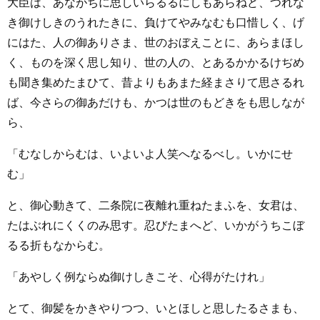
大臣は、あながちに思しいらるるにしもあらねど、つれな
き御けしきのうれたきに、負けてやみなむも口惜しく、げ
にはた、人の御ありさま、世のおぼえことに、あらまほし
く、ものを深く思し知り、世の人の、とあるかかるけぢめ
も聞き集めたまひて、昔よりもあまた経まさりて思さるれ
ば、今さらの御あだけも、かつは世のもどきをも思しなが
ら、
「むなしからむは、いよいよ人笑へなるべし。いかにせ
む」
と、御心動きて、二条院に夜離れ重ねたまふを、女君は、
たはぶれにくくのみ思す。忍びたまへど、いかがうちこぼ
るる折もなからむ。
「あやしく例ならぬ御けしきこそ、心得がたけれ」
とて、御髪をかきやりつつ、いとほしと思したるさまも、