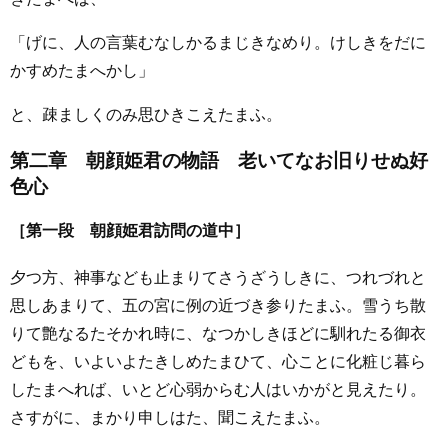
「げに、人の言葉むなしかるまじきなめり。けしきをだに
かすめたまへかし」
と、疎ましくのみ思ひきこえたまふ。
第二章 朝顔姫君の物語 老いてなお旧りせぬ好
色心
［第一段 朝顔姫君訪問の道中］
夕つ方、神事なども止まりてさうざうしきに、つれづれと
思しあまりて、五の宮に例の近づき参りたまふ。雪うち散
りて艶なるたそかれ時に、なつかしきほどに馴れたる御衣
どもを、いよいよたきしめたまひて、心ことに化粧じ暮ら
したまへれば、いとど心弱からむ人はいかがと見えたり。
さすがに、まかり申しはた、聞こえたまふ。