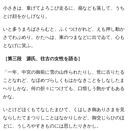
小さきは、童げてよろこび走るに、扇なども落して、うち
とけ顔をかしげなり。
いと多うまろばさらむと、ふくつけがれど、えも押し動か
さでわぶめり。かたへは、東のつまなどに出でゐて、心も
となげに笑ふ。
［第三段 源氏、往古の女性を語る］
「一年、中宮の御前に雪の山作られたりし、世に古りたる
ことなれど、なほめづらしくもはかなきことをしなしたま
へりしかな。何の折々につけても、口惜しう飽かずもある
かな。
いとけどほくもてなしたまひて、くはしき御ありさまを見
ならしたてまつりしことはなかりしかど、御交じらひのほ
どに、うしろやすきものには思したりきかし。