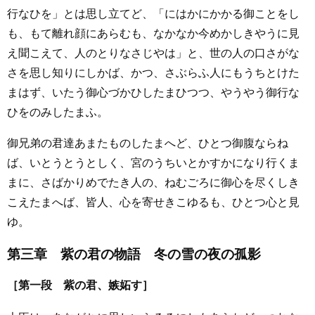
行なひを」とは思し立てど、「にはかにかかる御ことをし
も、もて離れ顔にあらむも、なかなか今めかしきやうに見
え聞こえて、人のとりなさじやは」と、世の人の口さがな
さを思し知りにしかば、かつ、さぶらふ人にもうちとけた
まはず、いたう御心づかひしたまひつつ、やうやう御行な
ひをのみしたまふ。
御兄弟の君達あまたものしたまへど、ひとつ御腹ならね
ば、いとうとうとしく、宮のうちいとかすかになり行くま
まに、さばかりめでたき人の、ねむごろに御心を尽くしき
こえたまへば、皆人、心を寄せきこゆるも、ひとつ心と見
ゆ。
第三章 紫の君の物語 冬の雪の夜の孤影
［第一段 紫の君、嫉妬す］