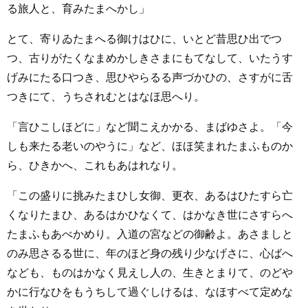
る旅人と、育みたまへかし」
とて、寄りゐたまへる御けはひに、いとど昔思ひ出でつ
つ、古りがたくなまめかしきさまにもてなして、いたうす
げみにたる口つき、思ひやらるる声づかひの、さすがに舌
つきにて、うちされむとはなほ思へり。
「言ひこしほどに」など聞こえかかる、まばゆさよ。「今
しも来たる老いのやうに」など、ほほ笑まれたまふものか
ら、ひきかへ、これもあはれなり。
「この盛りに挑みたまひし女御、更衣、あるはひたすら亡
くなりたまひ、あるはかひなくて、はかなき世にさすらへ
たまふもあべかめり。入道の宮などの御齢よ。あさましと
のみ思さるる世に、年のほど身の残り少なげさに、心ばへ
なども、ものはかなく見えし人の、生きとまりて、のどや
かに行なひをもうちして過ぐしけるは、なほすべて定めな