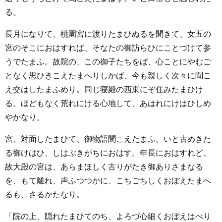
る。
長月になりて、桃園宮に渡りたまひぬるを聞きて、女五の
宮のそこにおはすれば、そなたの御訪らひにことづけて参
うでたまふ。故院の、この御子たちをば、心ことにやむご
となく思ひきこえたまへりしかば、今も親しく次々に聞こ
え交はしたまふめり。同じ寝殿の西東にぞ住みたまひけ
る。ほどもなく荒れにける心地して、あはれにけはひしめ
やかなり。
宮、対面したまひて、御物語聞こえたまふ。いと古めきた
る御けはひ、しはぶきがちにおはす。年長におはすれど、
故大殿の宮は、あらまほしく古りがたき御ありさまなる
を、もて離れ、声ふつつかに、こちごちしくおぼえたまへ
るも、さるかたなり。
「院の上、隠れたまひてのち、よろづ心細くおぼえはべり