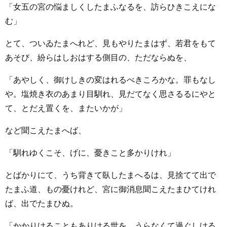
「女五の宮の悩ましくしたまふなるを、訪らひきこえにな
む」
とて、ついゐたまへれど、見もやりたまはず、若君をもて
あそび、紛らはしおはする側目の、ただならぬを、
「あやしく、御けしきの変はれるべきころかな。罪もなし
や。塩焼き衣のあまり目馴れ、見だてなく思さるるにやと
て、とだえ置くを、またいかが」
など聞こえたまへば、
「馴れゆくこそ、げに、憂きこと多かりけれ」
とばかりにて、うち背きて臥したまへるは、見捨てて出で
たまふ道、もの憂けれど、宮に御消息聞こえたまひてけれ
ば、出でたまひぬ。
「かかりけることもありける世を、うらなくて過ぐしける