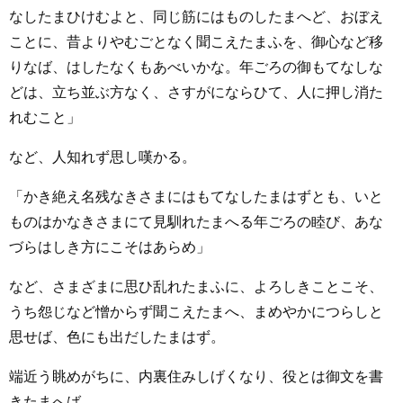
なしたまひけむよと、同じ筋にはものしたまへど、おぼえ
ことに、昔よりやむごとなく聞こえたまふを、御心など移
りなば、はしたなくもあべいかな。年ごろの御もてなしな
どは、立ち並ぶ方なく、さすがにならひて、人に押し消た
れむこと」
など、人知れず思し嘆かる。
「かき絶え名残なきさまにはもてなしたまはずとも、いと
ものはかなきさまにて見馴れたまへる年ごろの睦び、あな
づらはしき方にこそはあらめ」
など、さまざまに思ひ乱れたまふに、よろしきことこそ、
うち怨じなど憎からず聞こえたまへ、まめやかにつらしと
思せば、色にも出だしたまはず。
端近う眺めがちに、内裏住みしげくなり、役とは御文を書
きたまへば、