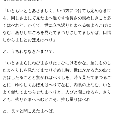
「いともいともあさましく、いづ方につけても定めなき世
を、同じさまにて見たまへ過ぐす命長さの恨めしきこと多
くはべれど、かくて、世に立ち返りたまへる御よろこびに
なむ、ありし年ごろを見たてまつりさしてましかば、口惜
しからましとおぼえはべり」
と、うちわななきたまひて、
「いときよらにねびまさりたまひにけるかな。童にものし
たまへりしを見たてまつりそめし時、世にかかる光の出で
おはしたることと驚かれはべりしを、時々見たてまつるご
とに、ゆゆしくおぼえはべりてなむ。内裏の上なむ、いと
よく似たてまつらせたまへりと、人びと聞こゆるを、さり
とも、劣りたまへらむとこそ、推し量りはべれ」
と、長々と聞こえたまへば、