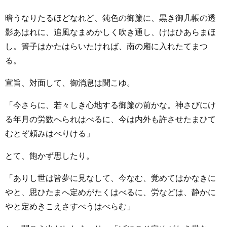
暗うなりたるほどなれど、鈍色の御簾に、黒き御几帳の透
影あはれに、追風なまめかしく吹き通し、けはひあらまほ
し。簀子はかたはらいたければ、南の廂に入れたてまつ
る。
宣旨、対面して、御消息は聞こゆ。
「今さらに、若々しき心地する御簾の前かな。神さびにけ
る年月の労数へられはべるに、今は内外も許させたまひて
むとぞ頼みはべりける」
とて、飽かず思したり。
「ありし世は皆夢に見なして、今なむ、覚めてはかなきに
やと、思ひたまへ定めがたくはべるに、労などは、静かに
やと定めきこえさすべうはべらむ」