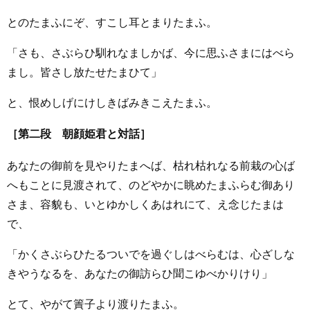
とのたまふにぞ、すこし耳とまりたまふ。
「さも、さぶらひ馴れなましかば、今に思ふさまにはべら
まし。皆さし放たせたまひて」
と、恨めしげにけしきばみきこえたまふ。
［第二段 朝顔姫君と対話］
あなたの御前を見やりたまへば、枯れ枯れなる前栽の心ば
へもことに見渡されて、のどやかに眺めたまふらむ御あり
さま、容貌も、いとゆかしくあはれにて、え念じたまは
で、
「かくさぶらひたるついでを過ぐしはべらむは、心ざしな
きやうなるを、あなたの御訪らひ聞こゆべかりけり」
とて、やがて簀子より渡りたまふ。