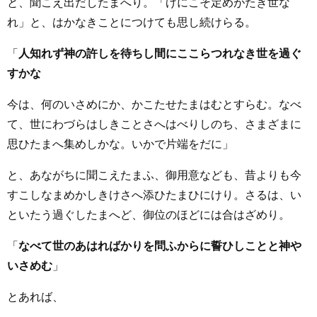
と、聞こえ出だしたまへり。「げにこそ定めがたき世な
れ」と、はかなきことにつけても思し続けらる。
「
人知れず神の許しを待ちし間にここらつれなき世を過ぐ
すかな
今は、何のいさめにか、かこたせたまはむとすらむ。なべ
て、世にわづらはしきことさへはべりしのち、さまざまに
思ひたまへ集めしかな。いかで片端をだに」
と、あながちに聞こえたまふ、御用意なども、昔よりも今
すこしなまめかしきけさへ添ひたまひにけり。さるは、い
といたう過ぐしたまへど、御位のほどには合はざめり。
「
なべて世のあはればかりを問ふからに誓ひしことと神や
いさめむ
」
とあれば、