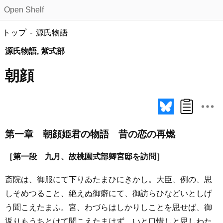
Open Shelf
トップ
源氏物語
源氏物語, 紫式部
朝顔
第一章 朝顔姫君の物語 昔の恋の再燃
［第一段 九月、故桃園式部卿宮邸を訪問］
斎院は、御服にて下りゐたまひにきかし。大臣、例の、思
しそめつること、絶えぬ御癖にて、御訪らひなどいとしげ
う聞こえたまふ。宮、わづらはしかりしことを思せば、御
返りもうちとけて聞こえたまはず。いと口惜しと思しわた