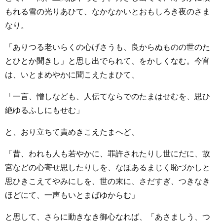
もれる雪の光りあひて、なかなかいとおもしろき夜のさま
なり。
「ありつる老いらくの心げさうも、良からぬものの世のた
とひとか聞きし」と思し出でられて、をかしくなむ。今宵
は、いとまめやかに聞こえたまひて、
「一言、憎しなども、人伝てならでのたまはせむを、思ひ
絶ゆるふしにもせむ」
と、おり立ちて責めきこえたまへど、
「昔、われも人も若やかに、罪許されたりし世にだに、故
宮などの心寄せ思したりしを、なほあるまじく恥づかしと
思ひきこえてやみにしを、世の末に、さだすぎ、つきなき
ほどにて、一声もいとまばゆからむ」
と思して、さらに動きなき御心なれば、「あさましう、つ