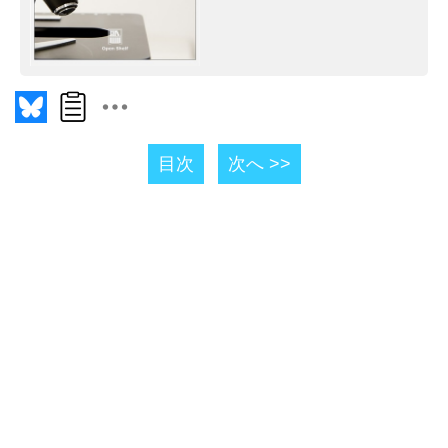
目次
次へ >>