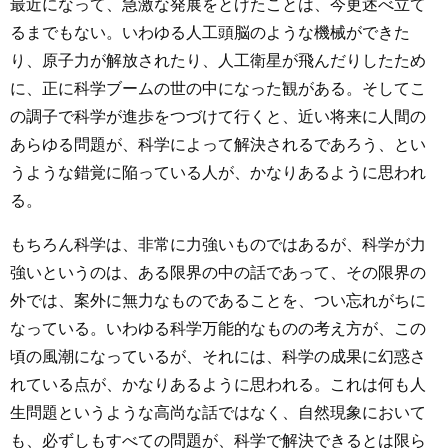
最近になって、急激な発展をとげたことは、今更述べ立て
るまでもない。いわゆる人工頭脳のような機械ができた
り、原子力が解放されたり、人工衛星が飛んだりしたため
に、正に科学ブームの世の中になった観がある。そしてこ
の調子で科学が進歩をつづけて行くと、近い将来に人間の
あらゆる問題が、科学によって解決されるであろう、とい
うような錯覚に陥っている人が、かなりあるように思われ
る。
もちろん科学は、非常に力強いものではあるが、科学が力
強いというのは、ある限界の中の話であって、その限界の
外では、案外に無力なものであることを、つい忘れがちに
なっている。いわゆる科学万能的なものの考え方が、この
頃の風潮になっているが、それには、科学の成果に幻惑さ
れている点が、かなりあるように思われる。これは何も人
生問題というような高尚な話ではなく、自然現象において
も、必ずしもすべての問題が、科学で解決できるとは限ら