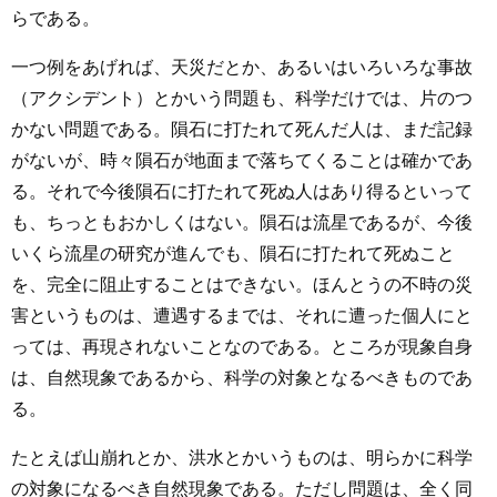
らである。
一つ例をあげれば、天災だとか、あるいはいろいろな事故
（アクシデント）とかいう問題も、科学だけでは、片のつ
かない問題である。隕石に打たれて死んだ人は、まだ記録
がないが、時々隕石が地面まで落ちてくることは確かであ
る。それで今後隕石に打たれて死ぬ人はあり得るといって
も、ちっともおかしくはない。隕石は流星であるが、今後
いくら流星の研究が進んでも、隕石に打たれて死ぬこと
を、完全に阻止することはできない。ほんとうの不時の災
害というものは、遭遇するまでは、それに遭った個人にと
っては、再現されないことなのである。ところが現象自身
は、自然現象であるから、科学の対象となるべきものであ
る。
たとえば山崩れとか、洪水とかいうものは、明らかに科学
の対象になるべき自然現象である。ただし問題は、全く同