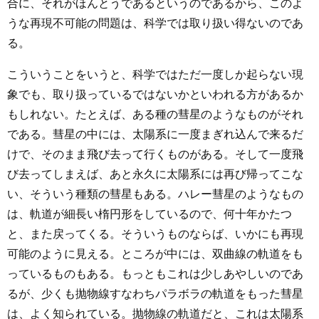
合に、それがほんとうであるというのであるから、このよ
うな再現不可能の問題は、科学では取り扱い得ないのであ
る。
こういうことをいうと、科学ではただ一度しか起らない現
象でも、取り扱っているではないかといわれる方があるか
もしれない。たとえば、ある種の彗星のようなものがそれ
である。彗星の中には、太陽系に一度まぎれ込んで来るだ
けで、そのまま飛び去って行くものがある。そして一度飛
び去ってしまえば、あと永久に太陽系には再び帰ってこな
い、そういう種類の彗星もある。ハレー彗星のようなもの
は、軌道が細長い楕円形をしているので、何十年かたつ
と、また戻ってくる。そういうものならば、いかにも再現
可能のように見える。ところが中には、双曲線の軌道をも
っているものもある。もっともこれは少しあやしいのであ
るが、少くも抛物線すなわちパラボラの軌道をもった彗星
は、よく知られている。抛物線の軌道だと、これは太陽系