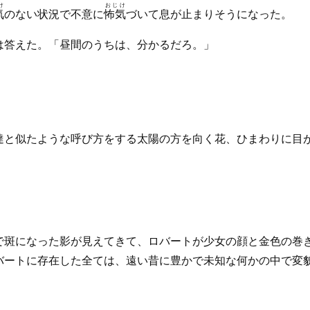
け
おじけ
気
のない状況で不意に
怖気
づいて息が止まりそうになった。
は答えた。「昼間のうちは、分かるだろ。」
達と似たような呼び方をする太陽の方を向く花、ひまわりに目が
で斑になった影が見えてきて、ロバートが少女の顔と金色の巻
バートに存在した全ては、遠い昔に豊かで未知な何かの中で変