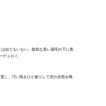
とは似てもいない。陰気な黒い眉毛の下に黒
ーデュロイ。
設置し、汚い指をひと振りして弦の全部を鳴