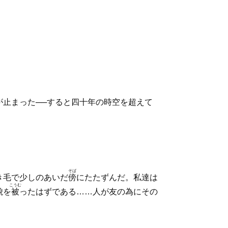
止まった──すると四十年の時空を超えて
そば
き毛で少しのあいだ
傍
にたたずんだ。私達は
こうむ
貌を
被
ったはずである……人が友の為にその