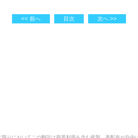
<< 前へ
目次
次へ >>
示を残す限りにおいてこの翻訳は商業利用を含む複製、再配布が自