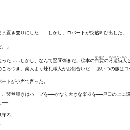
まま置き去りにした……しかし、ロバートが突然叫び出した。
だ。」
はくはつ
ぎんゆうしじん
走った……しかし、なんて竪琴弾きだ。絵本の
白髪
の
吟遊詩人
のごろつき。楽人より煉瓦職人がお似合いだ──あいつの服はコ
バートが小声で言った。
た。竪琴弾きはハープを──かなり大きな楽器を──戸口の上に
──
見守る、
…