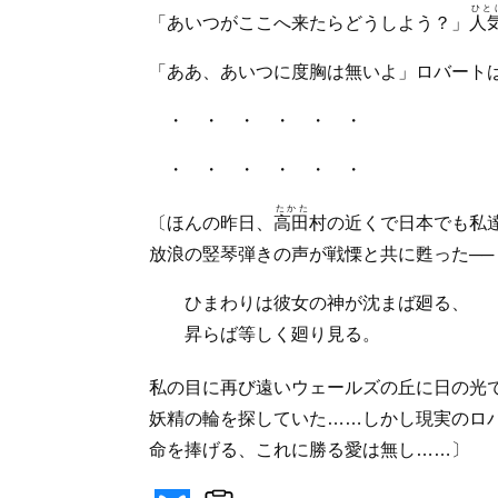
ひと
「あいつがここへ来たらどうしよう？」
人
「ああ、あいつに度胸は無いよ」ロバート
・ ・ ・ ・ ・ ・
・ ・ ・ ・ ・ ・
たかた
〔ほんの昨日、
高田
村の近くで日本でも私
放浪の竪琴弾きの声が戦慄と共に甦った──
ひまわりは彼女の神が沈まば廻る、
昇らば等しく廻り見る。
私の目に再び遠いウェールズの丘に日の光
妖精の輪を探していた……しかし現実のロ
命を捧げる、これに勝る愛は無し……〕