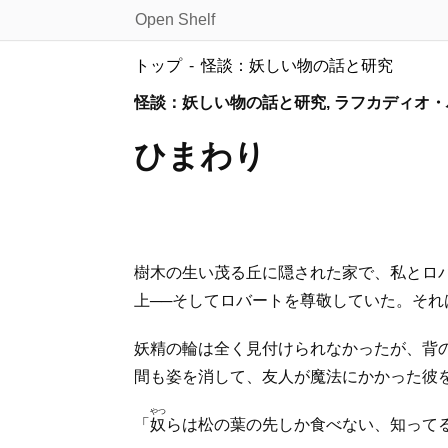
Open Shelf
トップ
怪談：妖しい物の話と研究
怪談：妖しい物の話と研究, ラフカディオ
ひまわり
樹木の生い茂る丘に隠された家で、私とロ
上──そしてロバートを尊敬していた。そ
妖精の輪は全く見付けられなかったが、背
間も姿を消して、友人が魔法にかかった彼
やつ
「
奴
らは松の葉の先しか食べない、知って