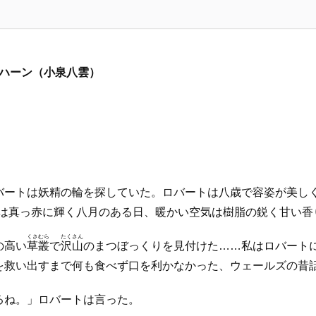
・ハーン（小泉八雲）
バートは妖精の輪を探していた。ロバートは八歳で容姿が美しく
れは真っ赤に輝く八月のある日、暖かい空気は樹脂の鋭く甘い香
くさむら
たくさん
の高い
草叢
で
沢山
のまつぼっくりを見付けた……私はロバート
を救い出すまで何も食べず口を利かなかった、ウェールズの昔
るね。」ロバートは言った。