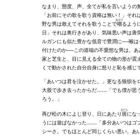
なまり、態度、声、全てが私を言いようの
「お前にその歌を歌う資格は無い！」それ
あざけ
野な男は敢えてそれを歌うことで
嘲
るよう
日」それは奥行きがあり、気味悪い声は唐
ルガンにも似た豊かな低音で豊潤に──喉
付けたのか──この道端の不愛想な男は。
家と芝生と、目に見える全ての物の形が震
くで動かされた自分自身に怒りと恥を感じ
「あいつは君を泣かせた。」更なる狼狽を
大股で歩き去ったからだ……「でも僕が思
ろう。」
まだら
再び松の木によじ登り、日にあたり
斑
にな
うには遊ばなかった……「多分あいつはゴ
シーさ。でもほとんど同じくらい悪い。あ