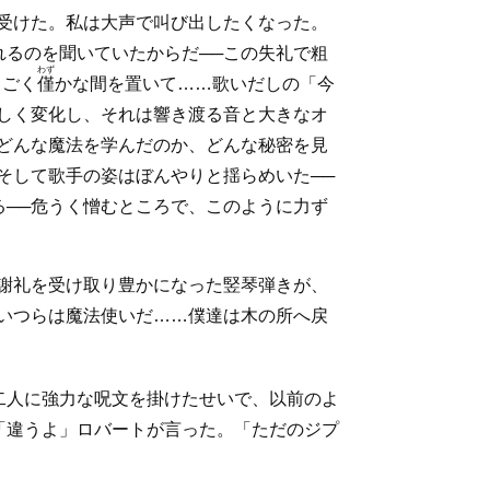
受けた。私は大声で叫び出したくなった。
るのを聞いていたからだ──この失礼で粗
わず
、ごく
僅
かな間を置いて……歌いだしの「今
しく変化し、それは響き渡る音と大きなオ
どんな魔法を学んだのか、どんな秘密を見
そして歌手の姿はぼんやりと揺らめいた──
──危うく憎むところで、このように力ず
謝礼を受け取り豊かになった竪琴弾きが、
いつらは魔法使いだ……僕達は木の所へ戻
二人に強力な呪文を掛けたせいで、以前のよ
「違うよ」ロバートが言った。「ただのジプ