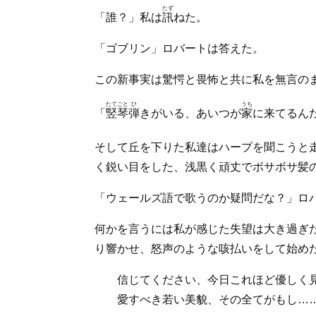
たず
「誰？」私は
訊
ねた。
「ゴブリン」ロバートは答えた。
この新事実は驚愕と畏怖と共に私を無言の
たてごと
ひ
うち
「
竪琴
弾
きがいる、あいつが
家
に来てるん
そして丘を下りた私達はハープを聞こうと
く鋭い目をした、浅黒く頑丈でボサボサ髪
「ウェールズ語で歌うのか疑問だな？」ロ
何かを言うには私が感じた失望は大き過ぎ
り響かせ、怒声のような咳払いをして始めた
信じてください、今日これほど優しく
愛すべき若い美貌、その全てがもし…