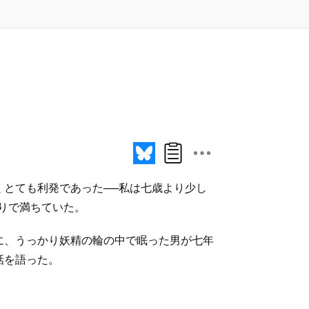
とても利発であった──私は七歳より少し
りで満ちていた。
に、うっかり妖精の輪の中で眠った男が七年
話を語った。