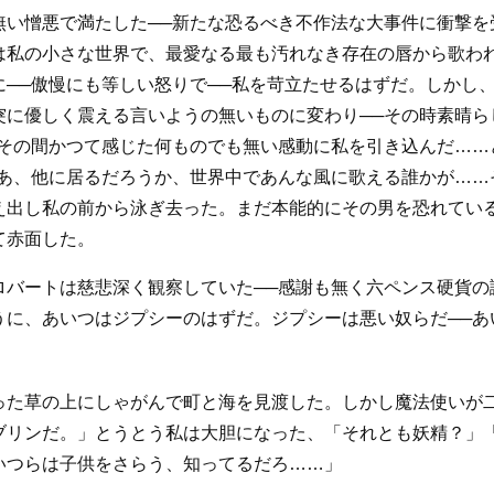
無い憎悪で満たした──新たな恐るべき不作法な大事件に衝撃を
は私の小さな世界で、最愛なる最も汚れなき存在の唇から歌われ
に──傲慢にも等しい怒りで──私を苛立たせるはずだ。しかし
突に優しく震える言いようの無いものに変わり──その時素晴ら
はその間かつて感じた何ものでも無い感動に私を引き込んだ……
ああ、他に居るだろうか、世界中であんな風に歌える誰かが……
え出し私の前から泳ぎ去った。まだ本能的にその男を恐れている
て赤面した。
ロバートは慈悲深く観察していた──感謝も無く六ペンス硬貨の
うに、あいつはジプシーのはずだ。ジプシーは悪い奴らだ──あ
った草の上にしゃがんで町と海を見渡した。しかし魔法使いが
ブリンだ。」とうとう私は大胆になった、「それとも妖精？」
いつらは子供をさらう、知ってるだろ……」