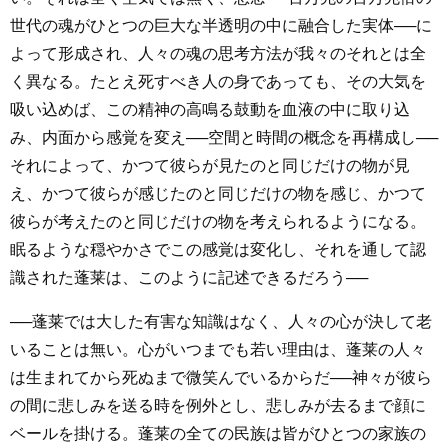
世代の魂がひとつの巨大な半透明の中に融合した実体──に
よって形成され、人々の魂の思考方法が我々のそれとは全
く異なる。たとえ死すべき人の身であっても、その大気を
吸い込めば、この精神の高鳴る鼓動を血液の中に取り込
み、内面から感覚を変え──空間と時間の概念を再構成し──
それによって、かつて彼らが見たのと同じだけの物が見
え、かつて彼らが感じたのと同じだけの物を感じ、かつて
彼らが考えたのと同じだけの物を考えられるようになる。
眠るような穏やかさでこの感覚は変化し、それを通して認
識された蓬莱は、このように記述できるだろう──
──蓬莱では大した有害な知識はなく、人々の心が決して老
いることは無い。心がいつまでも若い理由は、蓬莱の人々
は生まれてから死ぬまで微笑んでいるからだ──神々が彼ら
の間に悲しみを送る時を例外とし、悲しみが去るまで顔に
ベールを掛ける。蓬莱の全ての民族は皆がひとつの家族の