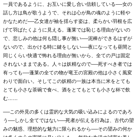
一員であるように、お互いに愛し合い信頼している──女の
話し方は鳥が歌うようで、それは心が鳥の魂のように軽や
かなためだ──乙女達が袖を揺らす姿は、柔らかい羽根を広
げて羽ばたくように見える。蓬莱では恥じる理由がないの
で、悲しみの他は何も隠し事が無い──泥棒ができるはずが
ないので、出かける時に鍵をしない──夜になっても昼間と
同じくらい快適で怖れる理由が無いから、全ての戸は固定
されないままである。人々は妖精なので──死すべき者では
有っても──蓬莱の全ての物が竜王の宮殿の他は小さく風変
わりで面白い。そしてこの妖精の一族は本当に米をとても
とても小さな茶碗で食べ、酒をとてもとても小さな杯で飲
む……
──この外見の多くは霊的な大気の吸い込みによるのであろ
う──しかし全てではない──死者が伝える行為は、古代の望
みの魅惑、理想的な魅力に限られるから──その望みの何か