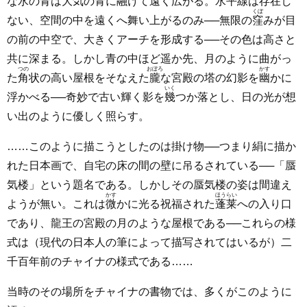
な水の青は大気の青に融けて遠く広がる。水平線は存在し
くぼ
ない、空間の中を遠くへ舞い上がるのみ──無限の
窪
みが目
の前の中空で、大きくアーチを形成する──その色は高さと
共に深まる。しかし青の中ほど遥か先、月のように曲がっ
つの
おぼろ
かす
た
角
状の高い屋根をそなえた
朧
な宮殿の塔の幻影を
幽
かに
いく
浮かべる──奇妙で古い輝く影を
幾
つか落とし、日の光が想
い出のように優しく照らす。
……このように描こうとしたのは掛け物──つまり絹に描か
れた日本画で、自宅の床の間の壁に吊るされている──「蜃
気楼」という題名である。しかしその蜃気楼の姿は間違え
かす
ほうらい
ようが無い。これは
微
かに光る祝福された
蓬莱
への入り口
であり、龍王の宮殿の月のような屋根である──これらの様
式は（現代の日本人の筆によって描写されてはいるが）二
千百年前のチャイナの様式である……
当時のその場所をチャイナの書物では、多くがこのように