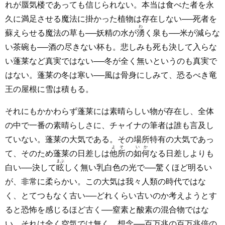
れが蜃気楼であっても信じられない。本当は食べた者を永
久に満足させる魔法に掛かった植物は存在しない──死者を
わ
蘇えらせる魔法の草も──妖精の水が
湧
く泉も──米が減らな
い茶碗も──酒の尽きない杯も。悲しみも死も決して入らな
い蓬莱など真実ではない──冬が全く無いというのも真実で
はない。蓬莱の冬は寒い──風は骨身にしみて、恐るべき竜
王の屋根に雪は積もる。
それにもかかわらず蓬莱には素晴らしい物が存在し、全体
の中で一番の素晴らしさに、チャイナの筆者は誰も言及し
ていない。蓬莱の大気である。その場所特有の大気であっ
よそ
いか
て、そのため蓬莱の日差しは
他所
の
如何
なる日差しよりも
まぶ
白い──決して
眩
しく無い乳白色の光で──驚くほど明るい
が、非常に柔らかい。この大気は我々人類の時代ではな
く、とてつもなく古い──どれくらい古いのか考えようとす
ると恐怖を感じるほど古く──窒素と酸素の混合物ではな
い。それは全く空気では無く、想念──百万兆の百万兆倍の