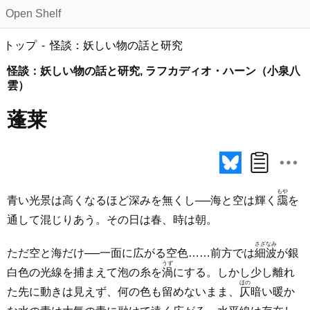
Open Shelf
トップ
怪談：妖しい物の話と研究
怪談：妖しい物の話と研究, ラフカディオ・ハーン（小泉八
雲）
蓬莱
もや
青い光景は高くなるほど深みを無くし──海と空は輝く
靄
を
通して混じりあう。その日は春、時は朝。
さざなみ
ただ空と海だけ──一面に広がる空色……前方では
細波
が銀
うず
白色の光線を捕まえて泡の糸を
渦
にする。しかし少し離れ
ほの
た先に動きは見えず、何の色も留めないまま、
仄
暗い暖か