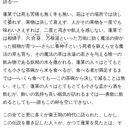
語る──
蓬莱では死も苦痛も無く冬も無い。花はその場所では決し
しお
て
萎
れず、果物は決して衰えず、人がその果物を一度でも
味わいさえすれば、二度と渇きや飢えを感じない。蓬莱で
そうりんし
りくごうあおい
ばんこんとう
は
相燐子
、
六合葵
、
万根湯
といった万病に効く魔法の掛か
ようしんし
った植物が育つ──さらに
養神子
という死者を蘇えらせる魔
法の草も育ち、その魔法の草は永遠の若さを与える唯一の
ま
飲み物である妖精の水を
撒
かれる。蓬莱の人々はとてもと
ても小さな茶碗から米を食べるが、食べる者が満足するま
では──いくら食べても──この茶碗から決して減ることは無
い。そして、蓬莱の人々はとてもとても小さな盃から酒を
飲むが、酔いの気持ち良い眠気が訪れるまでは──勇敢に飲
めるとしても──誰もこの杯を空にできない。
この全てと更に多くが秦王朝の時代に語られた。しかし、
この伝説を書き記した人々が、かつて蓬莱を見たとは、そ