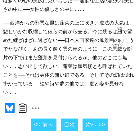
は多くの心の実践に見い出した──無欲な生活の誠実な美し
さの中に──女性の優しさの中に……
──西洋からの邪悪な風は蓬莱の上に吹き、魔法の大気は、
ひも
悲しいかな収縮して彼らの前から去る。今に残るは
紐
で留
つ
めた
継
ぎはぎに過ぎない──日本人画家達の風景画の向こう
いたずら
でたなびく、あの長く輝く雲の帯のように。この
悪戯
な断
片の下ではまだ蓬莱を見付けられるが、他のどこにも無
い……思い出して欲しい、蓬莱は蜃気楼とも呼ばれていた
ことを──それは実体の無い幻である。そしてその幻は薄れ
掛かっている──絵や詩や夢の他では二度と姿を見せな
い……
<< 前へ
目次
次へ >>