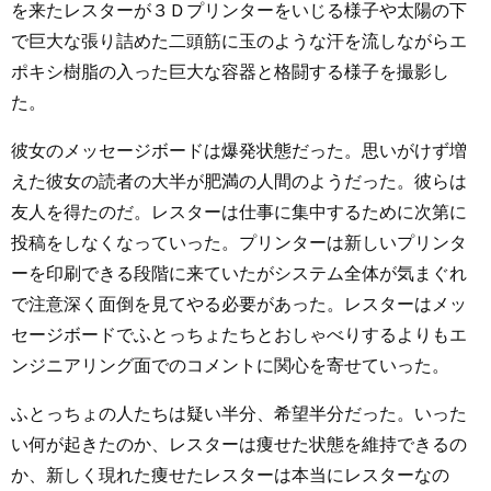
を来たレスターが３Ｄプリンターをいじる様子や太陽の下
で巨大な張り詰めた二頭筋に玉のような汗を流しながらエ
ポキシ樹脂の入った巨大な容器と格闘する様子を撮影し
た。
彼女のメッセージボードは爆発状態だった。思いがけず増
えた彼女の読者の大半が肥満の人間のようだった。彼らは
友人を得たのだ。レスターは仕事に集中するために次第に
投稿をしなくなっていった。プリンターは新しいプリンタ
ーを印刷できる段階に来ていたがシステム全体が気まぐれ
で注意深く面倒を見てやる必要があった。レスターはメッ
セージボードでふとっちょたちとおしゃべりするよりもエ
ンジニアリング面でのコメントに関心を寄せていった。
ふとっちょの人たちは疑い半分、希望半分だった。いった
い何が起きたのか、レスターは痩せた状態を維持できるの
か、新しく現れた痩せたレスターは本当にレスターなの