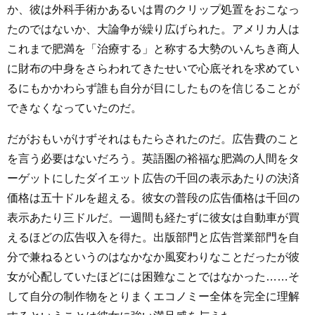
か、彼は外科手術かあるいは胃のクリップ処置をおこなっ
たのではないか、大論争が繰り広げられた。アメリカ人は
これまで肥満を「治療する」と称する大勢のいんちき商人
に財布の中身をさらわれてきたせいで心底それを求めてい
るにもかかわらず誰も自分が目にしたものを信じることが
できなくなっていたのだ。
だがおもいがけずそれはもたらされたのだ。広告費のこと
を言う必要はないだろう。英語圏の裕福な肥満の人間をタ
ーゲットにしたダイエット広告の千回の表示あたりの決済
価格は五十ドルを超える。彼女の普段の広告価格は千回の
表示あたり三ドルだ。一週間も経たずに彼女は自動車が買
えるほどの広告収入を得た。出版部門と広告営業部門を自
分で兼ねるというのはなかなか風変わりなことだったが彼
女が心配していたほどには困難なことではなかった……そ
して自分の制作物をとりまくエコノミー全体を完全に理解