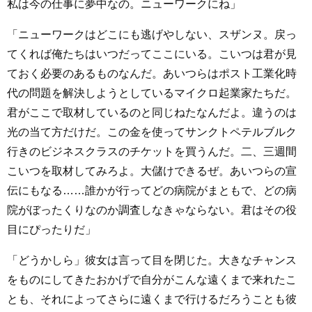
私は今の仕事に夢中なの。ニューワークにね」
「ニューワークはどこにも逃げやしない、スザンヌ。戻っ
てくれば俺たちはいつだってここにいる。こいつは君が見
ておく必要のあるものなんだ。あいつらはポスト工業化時
代の問題を解決しようとしているマイクロ起業家たちだ。
君がここで取材しているのと同じねたなんだよ。違うのは
光の当て方だけだ。この金を使ってサンクトペテルブルク
行きのビジネスクラスのチケットを買うんだ。二、三週間
こいつを取材してみろよ。大儲けできるぜ。あいつらの宣
伝にもなる……誰かが行ってどの病院がまともで、どの病
院がぼったくりなのか調査しなきゃならない。君はその役
目にぴったりだ」
「どうかしら」彼女は言って目を閉じた。大きなチャンス
をものにしてきたおかげで自分がこんな遠くまで来れたこ
とも、それによってさらに遠くまで行けるだろうことも彼