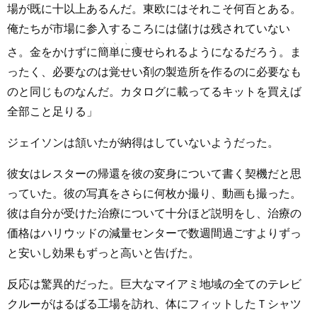
場が既に十以上あるんだ。東欧にはそれこそ何百とある。
俺たちが市場に参入するころには儲けは残されていない
さ。金をかけずに
簡単に
痩せられるようになるだろう。ま
ったく、必要なのは覚せい剤の製造所を作るのに必要なも
のと同じものなんだ。カタログに載ってるキットを買えば
全部こと足りる」
ジェイソンは頷いたが納得はしていないようだった。
彼女はレスターの帰還を彼の変身について書く契機だと思
っていた。彼の写真をさらに何枚か撮り、動画も撮った。
彼は自分が受けた治療について十分ほど説明をし、治療の
価格はハリウッドの減量センターで数週間過ごすよりずっ
と安いし効果もずっと高いと告げた。
反応は驚異的だった。巨大なマイアミ地域の全てのテレビ
クルーがはるばる工場を訪れ、体にフィットしたＴシャツ