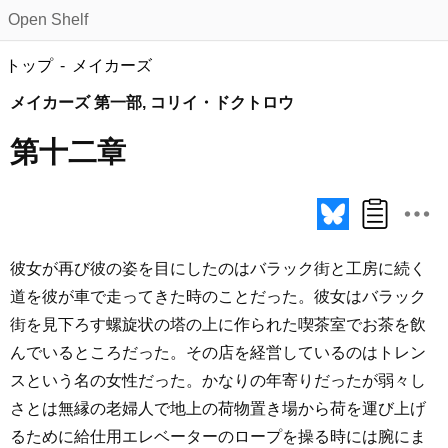
Open Shelf
トップ
メイカーズ
メイカーズ 第一部, コリイ・ドクトロウ
第十二章
彼女が再び彼の姿を目にしたのはバラック街と工房に続く
道を彼が車で走ってきた時のことだった。彼女はバラック
街を見下ろす螺旋状の塔の上に作られた喫茶室でお茶を飲
んでいるところだった。その店を経営しているのはトレン
スという名の女性だった。かなりの年寄りだったが弱々し
さとは無縁の老婦人で地上の荷物置き場から荷を運び上げ
るために給仕用エレベーターのロープを操る時には腕にま