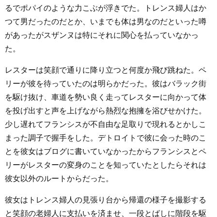
るでポパイのような力こぶが浮きでた。トレンス婦人はか
つて男だったのだとか、いまでも体は男なのだといった噂
があったがスザンヌは特にそれに関心を払っていなかっ
た。
レスターは笑顔で通りに降り立つと何度か飛び跳ねた。ペ
リーが彼を待っていたのは明らかだった。彼はバラック街
を駆け抜け、車道を勢い良く走ってレスターに向かって体
を投げ出すと声を上げながら熱烈な抱擁を浴びせかけた。
少し遅れてフランシスが不自由な足取りで現れるとかしこ
まった調子で握手をした。デトロイトで彼に会った時のこ
とを彼女はブログに書いていなかったからフランシスとペ
リーがレスターの変身のことを知っていたとしたらそれは
彼女以外のルートからだった。
彼女はトレンス婦人の見張り台から帰還の様子を撮影する
と笑顔の老婦人に支払いを済ませ、一段とばしに階段を駆