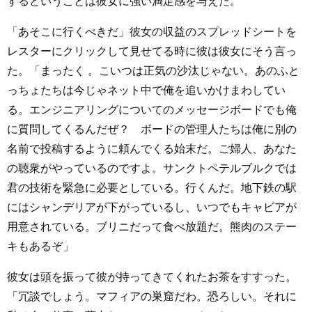
するということは彼女に強い満足感を与えた。
「あそこに行くべきだ」彼女の収益のスプレッドシートを
レスターにクリックして見せてる時に彼は彼女にそう言っ
た。「まったく 。こいつは正気の沙汰じゃない。あのふと
っちょたちは今じゃネット中で俺を追いかけまわしてい
る。エンジニアリングについてのメッセージボードでも俺
に質問してくるんだぜ？ ボードの管理人たちは俺に別の
名前で投稿するように頼んでくる始末だ。ご婦人、あなた
の聴衆がやっているのですよ。サンクトペテルブルクでは
君の技術を緊急に必要としている。行くんだ。地下鉄の駅
にはシャンデリアが下がっているし、いつでもキャビアが
用意されている。ブリニだって食べ放題だ。熊肉のステー
キもあるぞ」
彼女は頭を振って彼が持ってきてくれたお茶をすすった。
「冗談でしょう。マフィアの巣窟だわ。恐ろしい。それに