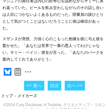
マジニアの責任者は内心の好奇心を認めながらサミーに呆
れ返っていた。ビールを飲み交わしながらのその話し合い
は人目につかないよくあるものだった。陪審員の誰ひとり
として気がつくことはないだろうことに彼は確信があっ
た。
スザンヌが突然、力強く心のこもった抱擁を彼に与え彼を
驚かせた。「あなたは世界で一番の悪人ってわけじゃな
い。サミー・ペイジ」彼女が言った。「あなたのパークを
案内してくれてありがとう」
<< 前へ
目次
次へ >>
トップ
メイカーズ
©2014 Cory Doctorow, H.Tsubota. クリエイティブ・コモン