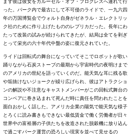
まず彼は彼女をカルーセル・オブ・プログレスへ連れて行
った。パーク内で最古にして不可侵のライドで、一九六四
年の万国博覧会でウォルト自身がゼネラル・エレクトリッ
ク社のために作り上げたもののレプリカだった。長年にわ
たって改装の試みが続けられてきたが、結局は全てを剥ぎ
とって栄光の六十年代中盤の姿に復元されていた。
ライドは回転式の舞台になっていてそこでロボットが歌い
踊りながら石炭ストーブの最期から宇宙時代の夜明けまで
のアメリカの世紀を語っていくのだ。能天気な耳に残る歌
や垢抜けないジョークが繰り広げられ、彼はアトラクショ
ンの解説や不注意なキャストメンバーがこの回転式舞台の
コンベアに巻き込まれて死んだ時に責任を問われたことを
面白おかしく話した。アメリカ企業の陽気で能天気な様子
とろくに読み書きもできない最低賃金で働く労働者が日々
世界中の富裕層の子供たちを改造された脱穀機に放り込ん
で過ごすパーク運営の恐ろしい現実を並べて見せるの