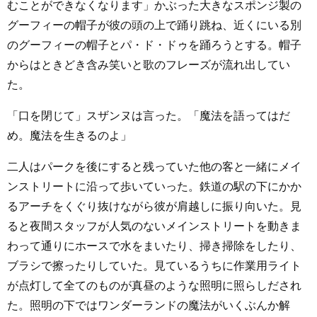
むことができなくなります」かぶった大きなスポンジ製の
グーフィーの帽子が彼の頭の上で踊り跳ね、近くにいる別
のグーフィーの帽子とパ・ド・ドゥを踊ろうとする。帽子
からはときどき含み笑いと歌のフレーズが流れ出してい
た。
「口を閉じて」スザンヌは言った。「魔法を語ってはだ
め。魔法を生きるのよ」
二人はパークを後にすると残っていた他の客と一緒にメイ
ンストリートに沿って歩いていった。鉄道の駅の下にかか
るアーチをくぐり抜けながら彼が肩越しに振り向いた。見
ると夜間スタッフが人気のないメインストリートを動きま
わって通りにホースで水をまいたり、掃き掃除をしたり、
ブラシで擦ったりしていた。見ているうちに作業用ライト
が点灯して全てのものが真昼のような照明に照らしだされ
た。照明の下ではワンダーランドの魔法がいくぶんか解