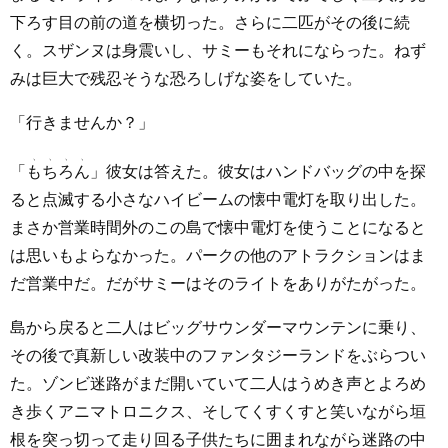
下ろす目の前の道を横切った。さらに二匹がその後に続
く。スザンヌは身震いし、サミーもそれにならった。ねず
みは巨大で残忍そうな恐ろしげな姿をしていた。
「行きませんか？」
「
もちろん
」彼女は答えた。彼女はハンドバッグの中を探
ると点滅する小さなハイビームの懐中電灯を取り出した。
まさか営業時間外のこの島で懐中電灯を使うことになると
は思いもよらなかった。パークの他のアトラクションはま
だ営業中だ。だがサミーはそのライトをありがたがった。
島から戻ると二人はビッグサウンダーマウンテンに乗り、
その後で真新しい改装中のファンタジーランドをぶらつい
た。ゾンビ迷路がまだ開いていて二人はうめき声とよろめ
き歩くアニマトロニクス、そしてくすくすと笑いながら垣
根を突っ切って走り回る子供たちに囲まれながら迷路の中