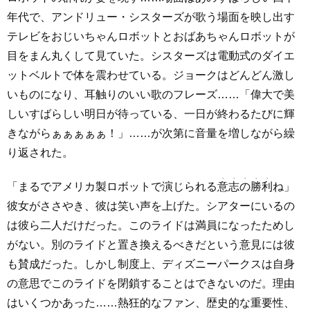
年代で、アンドリュー・シスターズが歌う場面を映し出す
テレビをおじいちゃんロボットとおばあちゃんロボットが
目をまん丸くして見ていた。シスターズは電動式のダイエ
ットベルトで体を震わせている。ジョークはどんどん激し
いものになり、耳触りのいい歌のフレーズ……「偉大で美
しいすばらしい明日が待っている、一日が終わるたびに輝
きながらぁぁぁぁぁ！」……が次第に音量を増しながら繰
り返された。
「まるでアメリカ製ロボットで演じられる
意志の勝利
ね」
彼女がささやき、彼は笑い声を上げた。シアターにいるの
は彼ら二人だけだった。このライドは満員になったためし
がない。別のライドと置き換えるべきだという意見には彼
も賛成だった。しかし制度上、ディズニーパークスは自身
の意思でこのライドを閉鎖することはできないのだ。理由
はいくつかあった……熱狂的なファン、歴史的な重要性、