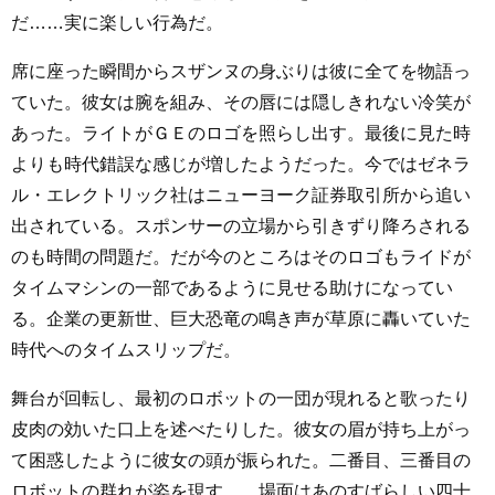
だ……実に楽しい行為だ。
席に座った瞬間からスザンヌの身ぶりは彼に全てを物語っ
ていた。彼女は腕を組み、その唇には隠しきれない冷笑が
あった。ライトがＧＥのロゴを照らし出す。最後に見た時
よりも時代錯誤な感じが増したようだった。今ではゼネラ
ル・エレクトリック社はニューヨーク証券取引所から追い
出されている。スポンサーの立場から引きずり降ろされる
のも時間の問題だ。だが今のところはそのロゴもライドが
タイムマシンの一部であるように見せる助けになってい
る。企業の更新世、巨大恐竜の鳴き声が草原に轟いていた
時代へのタイムスリップだ。
舞台が回転し、最初のロボットの一団が現れると歌ったり
皮肉の効いた口上を述べたりした。彼女の眉が持ち上がっ
て困惑したように彼女の頭が振られた。二番目、三番目の
ロボットの群れが姿を現す……場面はあのすばらしい四十