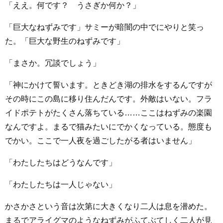
「ええ。何です？ うさぎか何か？」
「巨大なねずみです」サミーが暗闇の中でにやりと笑っ
た。「巨大な野生のねずみです」
「まさか。冗談でしょう」
「神にかけて誓います。ときどき湖の排水をするんですが
その時にこの島に移り住んだんです。外敵はいない。フラ
イドポテトがたくさん落ちている……ここはねずみの楽園
なんですよ。まるで猫みたいにでかくなっている。態度も
でかい。ここで一人夜を過ごしたがる者はいません」
「わたしたちはどうなんです」
「わたしたちは一人じゃない」
かさかさという音は次第に大きくなり二人は息を潜めた。
まるでアライグマのようなねずみがふてぶてしく二人が見