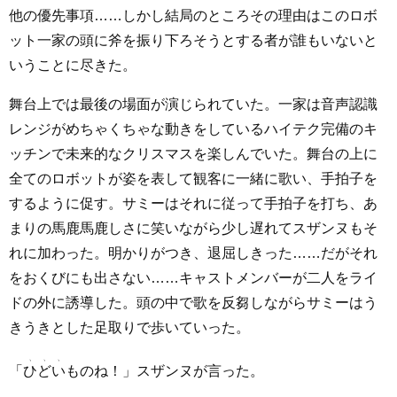
他の優先事項……しかし結局のところその理由はこのロボ
ット一家の頭に斧を振り下ろそうとする者が誰もいないと
いうことに尽きた。
舞台上では最後の場面が演じられていた。一家は音声認識
レンジがめちゃくちゃな動きをしているハイテク完備のキ
ッチンで未来的なクリスマスを楽しんでいた。舞台の上に
全てのロボットが姿を表して観客に一緒に歌い、手拍子を
するように促す。サミーはそれに従って手拍子を打ち、あ
まりの馬鹿馬鹿しさに笑いながら少し遅れてスザンヌもそ
れに加わった。明かりがつき、退屈しきった……だがそれ
をおくびにも出さない……キャストメンバーが二人をライ
ドの外に誘導した。頭の中で歌を反芻しながらサミーはう
きうきとした足取りで歩いていった。
「
ひどい
ものね！」スザンヌが言った。