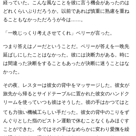
経っていた。こんな風なことを彼に言う機会があったのは
どれくらいぶりだろうか。以前であれば慎重に熟慮を重ね
ることもなかっただろうが今は……。
「一晩じっくり考えさせてくれ」ペリーが言った。
つまり答えはノーだということだ。ペリーが答えを一晩先
延ばしにしたことはなかった。彼には決断力がある。時に
は間違った決断をすることもあったが決断に迷うことはな
かった。
その夜、レスターは彼女の背中をマッサージした。彼女が
旅先から帰るとサイドテーブルに置かれた彼女のハンドク
リームを使っていつも彼はそうした。彼の手はかつてはと
ても
力強い
機械工らしい手だった。彼女の背中のこりをず
んぐりとした指のピストン運動で休むことなくもみほぐす
ことができた。今ではその手はなめらかに変わり愛撫を繰