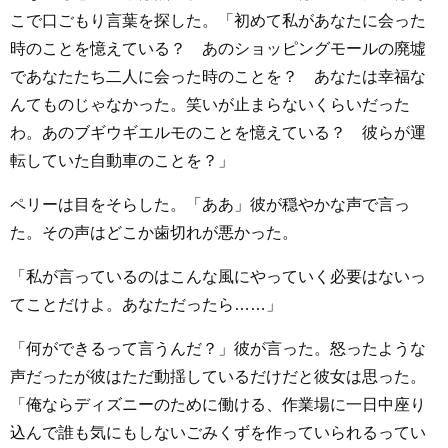
こで口ごもり言葉を探した。「初めて私があなたに会った
時のことを憶えている？ あのショッピングモールの廃墟
であなたたち二人に会った時のことを？ あなたは幸福な
んてものじゃなかった。笑いが止まらないくらいだった
わ。あのブギウギエルモのことを憶えている？ 彼らが運
転していた自動車のことを？」
ペリーは目をそらした。「ああ」彼が穏やかな声で言っ
た。その声はどこか歯切れが悪かった。
「私が言っているのはこんな風にやっていく必要はないっ
てことだけよ。あなただったら……」
「何ができるって言うんだ？」彼が言った。怒ったような
声だったが彼はただ動揺しているだけだと彼女は思った。
「俺ならディズニーのために働ける、作業場に一日中座り
込んで誰も気にもしないごみくずを作っていられるってい