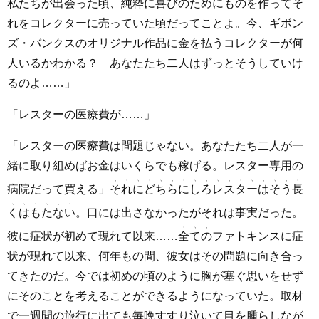
私たちが出会った頃、純粋に喜びのためにものを作ってそ
れをコレクターに売っていた頃だってことよ。今、ギボン
ズ・バンクスのオリジナル作品に金を払うコレクターが何
人いるかわかる？ あなたたち二人はずっとそうしていけ
るのよ……」
「レスターの医療費が……」
「レスターの医療費は問題じゃない。あなたたち二人が一
緒に取り組めばお金はいくらでも稼げる。レスター専用の
病院だって買える」
それにどちらにしろレスターはそう長
くはもたない
。口には出さなかったがそれは事実だった。
彼に症状が初めて現れて以来……
全ての
ファトキンスに症
状が現れて以来、何年もの間、彼女はその問題に向き合っ
てきたのだ。今では初めの頃のように胸が塞ぐ思いをせず
にそのことを考えることができるようになっていた。取材
で一週間の旅行に出ても毎晩すすり泣いて目を腫らしなが