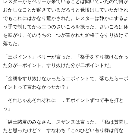
レスターからペリーが来ていることは聞いていたので何か
おかしなことが起きているだろうと覚悟はしていたがそれ
でもこれにはかなり驚かされた。レスターは静かにするよ
う手で制してから二つのさいころを振った。さいころは床
を転がり、そのうちの一つが置かれた炉格子をすり抜けて
落ちた。
「三ポイント」ペリーが言った。「格子をすり抜けなかっ
た分が一ポイント、すり抜けた分が二ポイントだ」
「金網をすり抜けなかったら二ポイントで、落ちたら一ポ
イントって言わなかったか？」
「それじゃあそれぞれに一．五ポイントずつで手を打と
う」
「紳士諸君のみなさん」スザンヌは言った。「私は質問し
たと思ったけど？ すなわち『このひどい有り様は何な