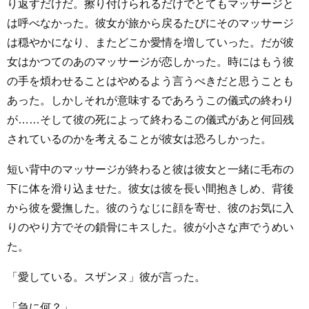
り返すだけだ。擦り付けられるだけでとてもマッサージと
は呼べなかった。彼女が旅から戻るたびにそのマッサージ
は穏やかになり、またどこか愛情を増していった。だが彼
女はかつてのあのマッサージが恋しかった。時にはもう彼
の手を煩わせることはやめるよう言うべきだと思うことも
あった。しかしそれが意味するであろうこの儀式の終わり
が……そして彼の死によって終わるこの儀式があと何回残
されているのかを考えることが彼女は恐ろしかった。
短い背中のマッサージが終わると彼は彼女と一緒に毛布の
下に体を滑り込ませた。彼女は彼を長い間抱きしめ、背後
から彼を愛撫した。彼のうなじに顔を寄せ、彼のお気に入
りのやり方でその鎖骨にキスした。彼が小さな声でうめい
た。
「愛している。スザンヌ」彼が言った。
「急に何？」