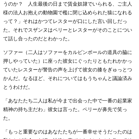
うのか？ 人生最後の日まで賃金奴隷でいられる、ご主人
様の法人お抱えの動物園で檻に閉じ込められた猿になれる
って？」それはかつてレスターが口にした言い回しだっ
た。それでスザンヌはペリーとレスターがそのことについ
て話し合ったのだとわかった。
ソファー（二人はソファーをカルビンボールの道具の脇に
押しやっていた）に座った彼女にぐったりともたれかかっ
ていたレスターが警告の声を上げて彼女の膝をぎゅっとつ
かんだ。なるほど、それについてはもうちゃんと議論済み
とうわけだ。
「あなたたち二人は私が今まで出会った中で一番の起業家
精神の持ち主だわ」彼女は言った。ペリーが鼻先で笑っ
た。
「もっと重要なのはあなたたちが一番幸せそうだったのは