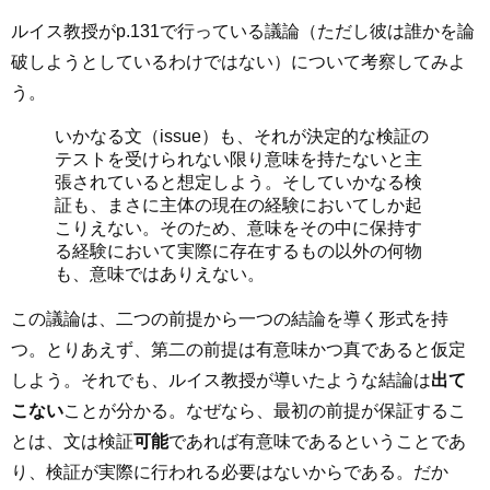
ルイス教授がp.131で行っている議論（ただし彼は誰かを論
破しようとしているわけではない）について考察してみよ
う。
いかなる文（issue）も、それが決定的な検証の
テストを受けられない限り意味を持たないと主
張されていると想定しよう。そしていかなる検
証も、まさに主体の現在の経験においてしか起
こりえない。そのため、意味をその中に保持す
る経験において実際に存在するもの以外の何物
も、意味ではありえない。
この議論は、二つの前提から一つの結論を導く形式を持
つ。とりあえず、第二の前提は有意味かつ真であると仮定
しよう。それでも、ルイス教授が導いたような結論は
出て
こない
ことが分かる。なぜなら、最初の前提が保証するこ
とは、文は検証
可能
であれば有意味であるということであ
り、検証が実際に行われる必要はないからである。だか