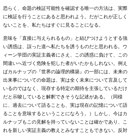
恐らく、命題の検証可能性を確認する唯一の方法は、実際
に検証を行うことにあると思われよう。だがこれが正しく
ないことを、私たちはすぐに見ることになる。
意味を「直接に与えられるもの」と結びつけようとする強
い誘惑は、誤った道へ私たちを誘うものだと思われる。ウ
ィーン学団の実証主義者にさえ、この誘惑に負けて、この
間違いへ近づく危険を犯した者がいたかもしれない。例え
ばカルナップの『世界の論理的構築』の一部には、未来の
出来事についての命題は、実は全く未来について言及して
いるのではなく、現存する特定の期待を主張しているだけ
だと示唆していると解釈できそうな記述がある。（同様
に、過去について語ることも、実は現在の記憶について語
ることを意味するということになろう。）しかし、今はカ
ルナップもこの見解を持っていないことは確かであり、こ
れを新しい実証主義の教えとみなすこともできない。反対