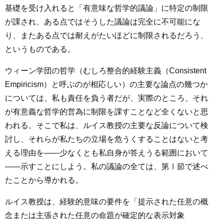
基礎を受け入れると「有意味な哲学的議論」に特定の制限
が課され、ある点ではそうした議論は完全に不可能にな
り、またある点では耐えがたいほどに制限されるだろう、
というものである。
ウィーン学団の哲学（むしろ整合的経験主義（Consistent
Empiricism）と呼ぶのが相応しい）の主要な論点の幾つか
については、私も責任を負う者だが、実際のところ、それ
が有意義な哲学的営為に制限を課すことなど全くないと思
われる。そこで私は、ルイス教授の主要な反論について検
討し、それらが私たちの立場を危うくすることはないと考
える理由を――少なくとも私自身が答えうる範囲において
――示すことにしよう。私の議論の全ては、第Ⅰ節で述べ
たことから導かれる。
ルイス教授は、経験的意味の要件を「提示された任意の概
念または主張された任意の命題が確定的な表示対象