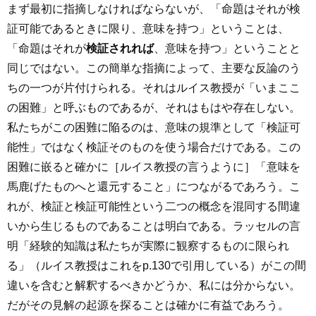
まず最初に指摘しなければならないが、「命題はそれが検
証可能であるときに限り、意味を持つ」ということは、
「命題はそれが
検証されれば
、意味を持つ」ということと
同じではない。この簡単な指摘によって、主要な反論のう
ちの一つが片付けられる。それはルイス教授が「いまここ
の困難」と呼ぶものであるが、それはもはや存在しない。
私たちがこの困難に陥るのは、意味の規準として「検証可
能性」ではなく検証そのものを使う場合だけである。この
困難に嵌ると確かに［ルイス教授の言うように］「意味を
馬鹿げたものへと還元すること」につながるであろう。こ
れが、検証と検証可能性という二つの概念を混同する間違
いから生じるものであることは明白である。ラッセルの言
明「経験的知識は私たちが実際に観察するものに限られ
る」（ルイス教授はこれをp.130で引用している）がこの間
違いを含むと解釈するべきかどうか、私には分からない。
だがその見解の起源を探ることは確かに有益であろう。