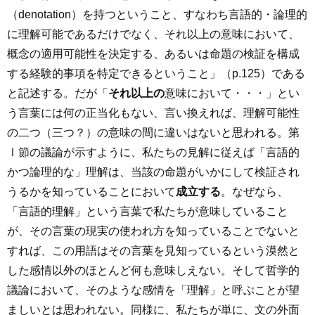
（denotation）を持つということ、すなわち言語的・論理的
に理解可能であるだけでなく、それ以上の意味において、
概念の適用可能性を決定する、あるいは命題の検証を構成
する経験的事項を特定できるということ」（p.125）である
と記述する。だが「
それ以上の
意味において・・・」とい
う言葉には何の正当化もない、言い換えれば、理解可能性
の二つ（三つ？）の意味の間に違いはないと思われる。第
Ⅰ節の議論が示すように、私たちの見解に従えば「言語的
かつ論理的な」理解は、当該の命題がいかにして検証され
うるかを知っていることにおいて
成立する
。なぜなら、
「言語的理解」という言葉で私たちが意味していること
が、その言葉の現実の使われ方を知っていることでないと
すれば、この用語はその言葉を見知っているという漠然と
した感情以外のほとんど何も意味しえない。そして哲学的
議論において、そのような感情を「理解」と呼ぶことが望
ましいとは思われない。同様に、私たちが単に、文の外面