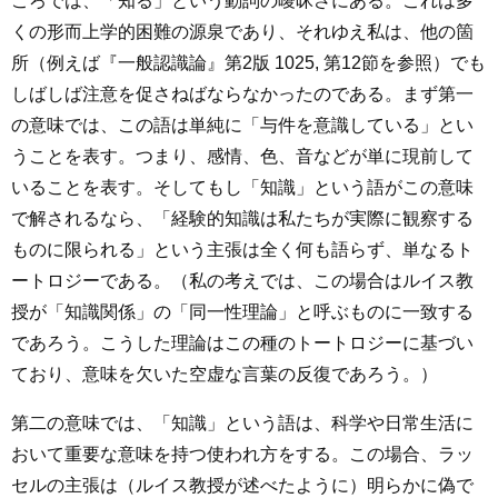
ころでは、「知る」という動詞の曖昧さにある。これは多
くの形而上学的困難の源泉であり、それゆえ私は、他の箇
所（例えば『一般認識論』第2版 1025, 第12節を参照）でも
しばしば注意を促さねばならなかったのである。まず第一
の意味では、この語は単純に「与件を意識している」とい
うことを表す。つまり、感情、色、音などが単に現前して
いることを表す。そしてもし「知識」という語がこの意味
で解されるなら、「経験的知識は私たちが実際に観察する
ものに限られる」という主張は全く何も語らず、単なるト
ートロジーである。（私の考えでは、この場合はルイス教
授が「知識関係」の「同一性理論」と呼ぶものに一致する
であろう。こうした理論はこの種のトートロジーに基づい
ており、意味を欠いた空虚な言葉の反復であろう。）
第二の意味では、「知識」という語は、科学や日常生活に
おいて重要な意味を持つ使われ方をする。この場合、ラッ
セルの主張は（ルイス教授が述べたように）明らかに偽で