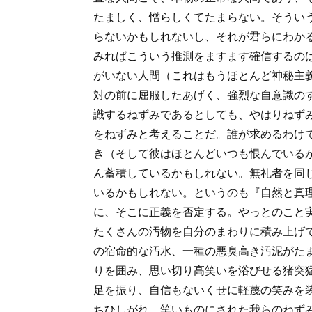
たましく、憎らしくてたまらない。そうい
らないかもしれないし、それが君らにわか
みればこういう推測をますます確信するの
がいない人間（これはもうほとんど神秘主
対の前に屈服したあげく、強烈な自意識の
識するねずみであるとしても、やはりねず
をねずみと考えることだ。誰が求めるわけ
き（そして彼はほとんどいつも恨んでいる
ん蓄積しているかもしれない。無礼者を同
いるかもしれない。というのも『自然と真
に、そこに正義を否定する。やっとのこと
たくさんの汚物を自分のまわりに積み上げ
の宿命的な汚水、一種の悪臭高き汚泥がた
りを囲み、思い切り高笑いを浴びせる猪突
足を振り、自信もないくせに軽蔑の笑みを
ちひしがれ、笑いものにされた我らのねず