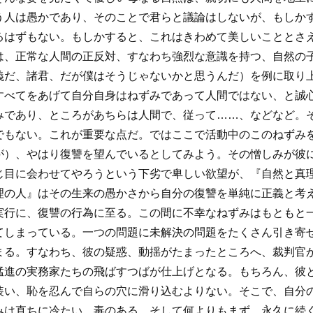
う人は愚かであり、そのことで君らと議論はしないが、もしか
るはずもない。もしかすると、これはきわめて美しいこととさ
は、正常な人間の正反対、すなわち強烈な意識を持つ、自然の
義だ、諸君、だが僕はそうじゃないかと思うんだ）を例に取り
すべてをあげて自分自身はねずみであって人間ではない、と誠
みであり、ところがあちらは人間で、従って……、などなど。
でもない。これが重要な点だ。ではここで活動中のこのねずみ
が）、やはり復讐を望んでいるとしてみよう。その憎しみが彼
じ目に会わせてやろうという下劣で卑しい欲望が、『自然と真
理の人』はその生来の愚かさから自分の復讐を単純に正義と考
実行に、復讐の行為に至る。この間に不幸なねずみはもともと
てしまっている。一つの問題に未解決の問題をたくさん引き寄
まる。すなわち、彼の疑惑、動揺がたまったところへ、裁判官
猛進の実務家たちの飛ばすつばが仕上げとなる。もちろん、彼
装い、恥を忍んで自らの穴に滑り込むよりない。そこで、自分
みは直ちに冷たい、毒のある、そして何よりもまず、永久に続