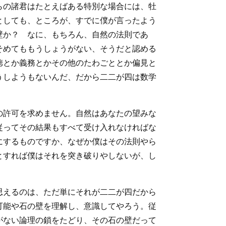
らの諸君はたとえばある特別な場合には、牡
としても、ところが、すでに僕が言ったよう
壁か？ なに、もちろん、自然の法則であ
そめてももうしょうがない、そうだと認める
徳とか義務とかその他のたわごととか偏見と
うしようもないんだ、だから二二が四は数学
の許可を求めません。自然はあなたの望みな
従ってその結果もすべて受け入れなければな
にするものですか、なぜか僕はその法則やら
とすれば僕はそれを突き破りやしないが、し
思えるのは、ただ単にそれが二二が四だから
可能や石の壁を理解し、意識してやろう。従
がない論理の鎖をたどり、その石の壁だって