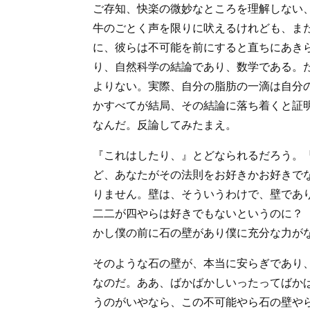
ご存知、快楽の微妙なところを理解しない
牛のごとく声を限りに吠えるけれども、ま
に、彼らは不可能を前にすると直ちにあき
り、自然科学の結論であり、数学である。
よりない。実際、自分の脂肪の一滴は自分
かすべてが結局、その結論に落ち着くと証
なんだ。反論してみたまえ。
『これはしたり、』とどなられるだろう。
ど、あなたがその法則をお好きかお好きで
りません。壁は、そういうわけで、壁であ
二二が四やらは好きでもないというのに？
かし僕の前に石の壁があり僕に充分な力が
そのような石の壁が、本当に安らぎであり
なのだ。ああ、ばかばかしいったってばか
うのがいやなら、この不可能やら石の壁や