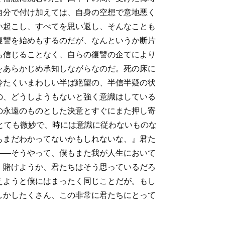
自分で付け加えては、自身の空想で意地悪く
い起こし、すべてを思い返し、そんなことも
復讐を始めもするのだが、なんというか断片
も信じることなく、自らの復讐の企てにより
をあらかじめ承知しながらなのだ。死の床に
冷たくいまわしい半ば絶望の、半信半疑の状
の、どうしようもないと強く意識はしている
の永遠のものとした決意とすぐにまた押し寄
とても微妙で、時には意識に従わないものな
もまだわかってないかもしれないな、』君た
――そうやって、僕もまた我が人生において
。賭けようか、君たちはそう思っているだろ
えようと僕にはまったく同じことだが。もし
しかしたくさん、この非常に君たちにとって