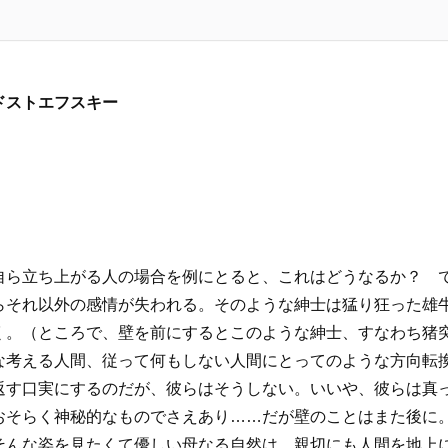
・ドストエフスキー
自ら立ち上がる人の場合を例にとると、これはどうなるか？ 
らそれ以外の感情が失われる。そのような紳士は猛り狂った雄
く。（ところで、壁を前にするとこのような紳士、すなわち猪
な考える人間、従って何もしない人間にとってのような方向転
返す口実にするのだが、彼らはそうしない。いいや、彼らは真
おそらく神秘的なものでさえあり……だが壁のことはまた後に
そんな姿を見たくて優しい母なる自然は、親切にも人間を地上