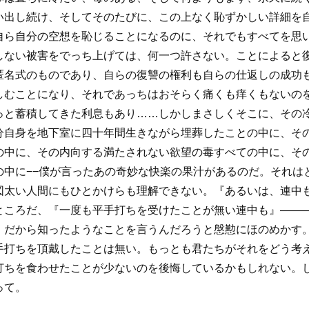
い出し続け、そしてそのたびに、この上なく恥ずかしい詳細を
自ら自分の空想を恥じることになるのに、それでもすべてを思
しない被害をでっち上げては、何一つ許さない。ことによると
匿名式のものであり、自らの復讐の権利も自らの仕返しの成功
しむことになり、それであっちはおそらく痛くも痒くもないの
っと蓄積してきた利息もあり……しかしまさしくそこに、その
分自身を地下室に四十年間生きながら埋葬したことの中に、そ
の中に、その内向する満たされない欲望の毒すべての中に、そ
の中に−−僕が言ったあの奇妙な快楽の果汁があるのだ。それは
図太い人間にもひとかけらも理解できない。『あるいは、連中
ところだ、『一度も平手打ちを受けたことが無い連中も』――
、だから知ったようなことを言うんだろうと慇懃にほのめかす
手打ちを頂戴したことは無い。もっとも君たちがそれをどう考
打ちを食わせたことが少ないのを後悔しているかもしれない。
って。