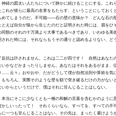
、神経の図太い人たちについて静かに続けることにする。これ
たこれが彼らに最高の名誉をもたらす、ということにしておく
らめてしまうのだ。不可能――石の壁の意味か？ どんな石の
たとえば自分が猿から生じたのだと証明された時には、眉をひ
の同類のそれの十万滴より大事であるべきであり、いわゆる美
明された時には、それならもうその通りと認めるよりない、ど
『反抗は許されません。これは二二が四です！ 自然はあなた
ないかなどかまったりしません。あなたはそれをあるがまま、
り……云々』おやおや、だがどうして僕が自然法則や算術を気
 もちろん、実際そのような壁を額で突き破るだけの力がない
ないからというだけで、僕はそれに甘んじることはしない。
、本当にそこに少なくとも一種の和解の言葉を含むかのように
ばかしいったって！ それくらいなら、すべてを、すべての不
らに一つも甘んじることはない。その先は、まったく避けよう