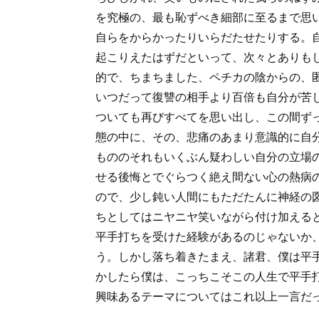
を究極の、最も恥ずべき細部に至るまで思
自らをからかったりいらだたせたりする。
起こりえたはずだといって、次々とありも
的で、ちまちました、ペチカの陰からの、
いつだって復讐の相手より百倍も自分が苦
ついても再びすべてを思い出し、この間ず
態の中に、その、悲痛のあまり意識的に自
もののそれもいくぶん疑わしい自分の立場
せる後悔とでぐらつく絶え間ない心の熱病
ので、少し鈍い人間にもただたんに神経の
ちとしてはニヤニヤ笑いながら付け加える
平手打ちを受けた経験があるのじゃないか
う。しかし落ち着きたまえ、諸君、僕は平
かしたら僕は、こっちこそこの人生で平手
興味あるテーマについてはこれ以上一言だ