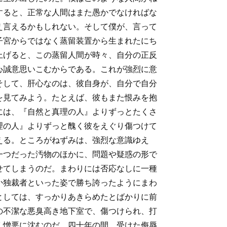
すると、正常な人間はまた愚かでなければな
え言えるかもしれない。そして僕が、言って
子宮からではなく蒸留装置から生まれたにち
上げると、この蒸留人間が時々、自分の正反
心誠意思いこむからである。これが強烈に意
そして、肝心なのは、彼自身が、自分で自分
を見てみよう。たとえば、彼もまた恨みを抱
には、『自然と真理の人』よりずっとたくさ
理の人』よりずっと醜く彼をえぐり傷つけて
える。ところがねずみは、強烈な意識ゆえ
一つだった汚物のほかに、問題や疑惑の形で
せてしまうのだ。まわりには否応なしに一種
か独裁者といった姿で勝ち誇ったようにまわ
としては、すっかりあきらめたとばかりに前
の不潔な悪臭高き地下室で、傷つけられ、打
く憎悪に沈むのだ。四十年の間、受けた侮辱