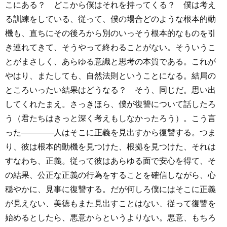
こにある？ どこから僕はそれを持ってくる？ 僕は考え
る訓練をしている、従って、僕の場合どのような根本的動
機も、直ちにその後ろから別のいっそう根本的なものを引
き連れてきて、そうやって終わることがない。そういうこ
とがまさしく、あらゆる意識と思考の本質である。これが
やはり、またしても、自然法則ということになる。結局の
ところいったい結果はどうなる？ そう、同じだ。思い出
してくれたまえ。さっきほら、僕が復讐について話したろ
う（君たちはきっと深く考えもしなかったろう）。こう言
った――――人はそこに正義を見出すから復讐する。つま
り、彼は根本的動機を見つけた、根拠を見つけた、それは
すなわち、正義。従って彼はあらゆる面で安心を得て、そ
の結果、公正な正義の行為をすることを確信しながら、心
穏やかに、見事に復讐する。だが何しろ僕にはそこに正義
が見えない、美徳もまた見出すことはない、従って復讐を
始めるとしたら、悪意からというよりない。悪意、もちろ