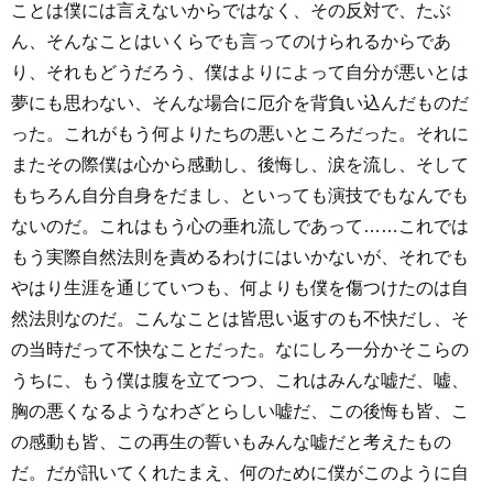
ことは僕には言えないからではなく、その反対で、たぶ
ん、そんなことはいくらでも言ってのけられるからであ
り、それもどうだろう、僕はよりによって自分が悪いとは
夢にも思わない、そんな場合に厄介を背負い込んだものだ
った。これがもう何よりたちの悪いところだった。それに
またその際僕は心から感動し、後悔し、涙を流し、そして
もちろん自分自身をだまし、といっても演技でもなんでも
ないのだ。これはもう心の垂れ流しであって……これでは
もう実際自然法則を責めるわけにはいかないが、それでも
やはり生涯を通じていつも、何よりも僕を傷つけたのは自
然法則なのだ。こんなことは皆思い返すのも不快だし、そ
の当時だって不快なことだった。なにしろ一分かそこらの
うちに、もう僕は腹を立てつつ、これはみんな嘘だ、嘘、
胸の悪くなるようなわざとらしい嘘だ、この後悔も皆、こ
の感動も皆、この再生の誓いもみんな嘘だと考えたもの
だ。だが訊いてくれたまえ、何のために僕がこのように自