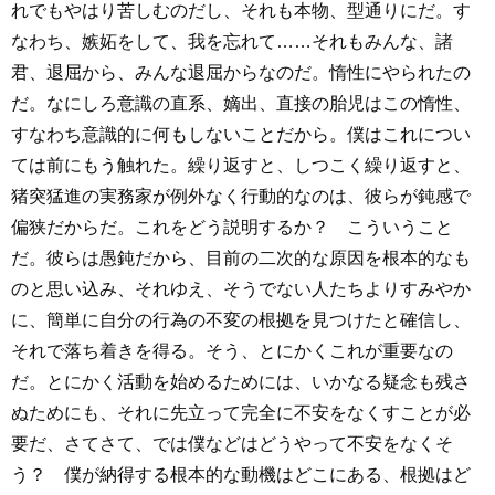
れでもやはり苦しむのだし、それも本物、型通りにだ。す
なわち、嫉妬をして、我を忘れて……それもみんな、諸
君、退屈から、みんな退屈からなのだ。惰性にやられたの
だ。なにしろ意識の直系、嫡出、直接の胎児はこの惰性、
すなわち意識的に何もしないことだから。僕はこれについ
ては前にもう触れた。繰り返すと、しつこく繰り返すと、
猪突猛進の実務家が例外なく行動的なのは、彼らが鈍感で
偏狭だからだ。これをどう説明するか？ こういうこと
だ。彼らは愚鈍だから、目前の二次的な原因を根本的なも
のと思い込み、それゆえ、そうでない人たちよりすみやか
に、簡単に自分の行為の不変の根拠を見つけたと確信し、
それで落ち着きを得る。そう、とにかくこれが重要なの
だ。とにかく活動を始めるためには、いかなる疑念も残さ
ぬためにも、それに先立って完全に不安をなくすことが必
要だ、さてさて、では僕などはどうやって不安をなくそ
う？ 僕が納得する根本的な動機はどこにある、根拠はど