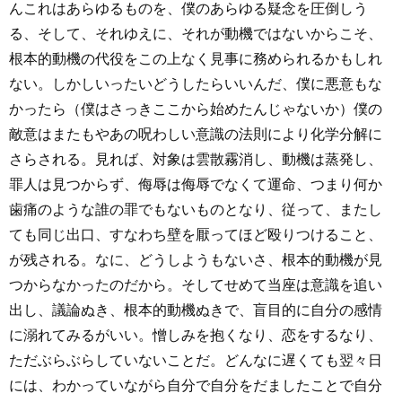
んこれはあらゆるものを、僕のあらゆる疑念を圧倒しう
る、そして、それゆえに、それが動機ではないからこそ、
根本的動機の代役をこの上なく見事に務められるかもしれ
ない。しかしいったいどうしたらいいんだ、僕に悪意もな
かったら（僕はさっきここから始めたんじゃないか）僕の
敵意はまたもやあの呪わしい意識の法則により化学分解に
さらされる。見れば、対象は雲散霧消し、動機は蒸発し、
罪人は見つからず、侮辱は侮辱でなくて運命、つまり何か
歯痛のような誰の罪でもないものとなり、従って、またし
ても同じ出口、すなわち壁を厭ってほど殴りつけること、
が残される。なに、どうしようもないさ、根本的動機が見
つからなかったのだから。そしてせめて当座は意識を追い
出し、議論ぬき、根本的動機ぬきで、盲目的に自分の感情
に溺れてみるがいい。憎しみを抱くなり、恋をするなり、
ただぶらぶらしていないことだ。どんなに遅くても翌々日
には、わかっていながら自分で自分をだましたことで自分