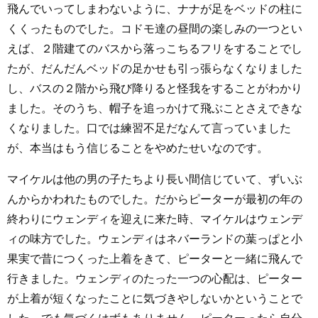
飛んでいってしまわないように、ナナが足をベッドの柱に
くくったものでした。コドモ達の昼間の楽しみの一つとい
えば、２階建てのバスから落っこちるフリをすることでし
たが、だんだんベッドの足かせも引っ張らなくなりました
し、バスの２階から飛び降りると怪我をすることがわかり
ました。そのうち、帽子を追っかけて飛ぶことさえできな
くなりました。口では練習不足だなんて言っていました
が、本当はもう信じることをやめたせいなのです。
マイケルは他の男の子たちより長い間信じていて、ずいぶ
んからかわれたものでした。だからピーターが最初の年の
終わりにウェンディを迎えに来た時、マイケルはウェンデ
ィの味方でした。ウェンディはネバーランドの葉っぱと小
果実で昔につくった上着をきて、ピーターと一緒に飛んで
行きました。ウェンディのたった一つの心配は、ピーター
が上着が短くなったことに気づきやしないかということで