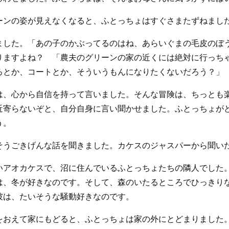
ーンの姿が見えなくなると、ふとっちょはすぐさまたずねまし
した。「あの子のかぶってるのはね、あらいぐまの毛皮のぼ
りますよね？ 「農夫のグリーンの家の近くには絶対に行っち
ろとか、コートとか、そういうもんになりたくないだろう？」
は、心から自信を持って言いました。そんな冒険は、ちっとも
近寄らないぞと、自分自身に言い聞かせました。ふとっちょが
う。
そうごきげんな話を聞きました。カケスのジャスパーから聞い
いアオカケスで、沼に住んでいるふとっちょたちの隣人でした
は、冬が好きなのです。そして、森のいたるところでひっきり
彼は、たいそうな騒動好きなのです。
をおえて家にもどると、ふとっちょは家の外にとどまりました