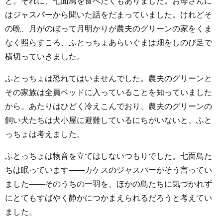
と。それに、七面鳥を食べたくもありました。お母さんに
はジャスパーから聞いた話をだまっていました。けれどそ
の晩、月がのぼって月明かりが農夫のグリーンの家をくま
なく照らすころ、ふとっちょあらいぐまは畑をしのび足で
横切っていきました。
ふとっちょは恐れてはいませんでした。農夫のグリーンと
その家族は全員ベッドに入っていることを知っていました
から。あたりはひどく冷えこんでおり、農夫のグリーンの
飼い犬たちは犬小屋に避難しているにちがいないと、ふと
っちょは考えました。
ふとっちょは物音を立てはしないつもりでした。七面鳥た
ちは眠っています――カケスのジャスパーがそう言ってい
ました――そのうちの一羽を、ほかの鳥たちに気づかれず
にとてもすばやく静かにつかまえられるだろうと考えてい
ました。