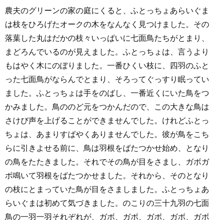
農夫のグリーンの家の庭にくると、ふとっちょあらいぐま
は枝をひろげたオークの木をなんなく見つけました。その
落葉した丸はだかの枝々いっぱいに七面鳥たちがとまり、
まどろんでいるのが見えました。ふとっちょは、言うより
もはやく木にのぼりました。一番ひくい枝に、四羽のふと
った七面鳥がならんでとまり、そろってぐっすり眠ってい
ました。ふとっちょは手をのばし、一番近くにいた鳥をつ
かみました。鳥ののど元をつかんだので、この大きな鳥は
さけび声を上げることができませんでした。けれどふとっ
ちょは、あまりすばやくありませんでした。彼が鳥をこち
らに引きよせる前に、鳥は羽根をばたつかせ始め、となり
の鳥をたたきました。それでその鳥が目をさまし、ガボガ
ボ鳴いて羽根をばたつかせました。それから、そのとなり
の枝にとまっていた鳥が目をさましました。ふとっちょあ
らいぐまは初めて気づきました。のこりの三十九羽の七面
鳥の一羽一羽それぞれが、ガボ、ガボ、ガボ、ガボ、ガボ