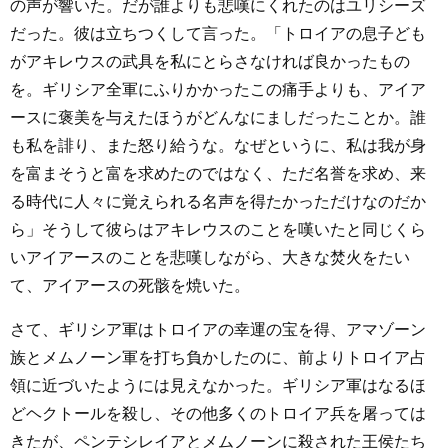
の声が響いた。だが誰よりも悲嘆にくれたのはユリシーズ
だった。彼は立ちつくして言った。「トロイアの息子ども
がアキレウスの武具を私にとらさなければ良かったもの
を。ギリシア全軍にふりかかったこの痛手よりも、アイア
ースに褒美を与えたほうがどんなにましだったことか。誰
も私を誹り、また怒り給うな。なぜというに、私は我が身
を富まそうと富を求めたのではなく、ただ名誉を求め、来
る時代に人々に覚えられる名声を得たかっただけなのだか
ら」そうして彼らはアキレウスのことを嘆いたと同じくら
いアイアースのことを悲嘆しながら、大きな焚火をたい
て、アイアースの死骸を焼いた。
さて、ギリシア軍はトロイアの幸運の宝を得、アマゾーン
族とメムノーン軍を打ち負かしたのに、前よりトロイア占
領に近づいたようには見えなかった。ギリシア軍はなるほ
どヘクトールを殺し、その他多くのトロイア兵を屠っては
きたが、ペンテシレイアとメムノーンに殺された王侯たち