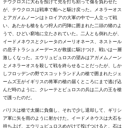
テウクロスに大石を投げて兜を打ち割って傷を負わせた
が、テウクロスは戦車で船へと駆け戻った。メネラーオス
とアガメムノーンはトロイアの大軍の中で一人立って戦
い、あたかも槍をもつ狩人の円陣に囲まれた二頭の猪のよ
うで、ひどい窮地に立たされていた。二人とも倒れたが、
イードメネウスとクレータのメーリオネース、ネストール
の息子トラシュメーデースが救援に駆けつけ、戦いは一層
激しくなった。エウリュピュロスの望みはアガメムノーン
とメネラーオスを殺して戦を終らせることだったが、しか
しフロッデンの野でスコットランド人の槍で囲まれたジェ
ームズ王がイギリスの将軍の槍の届くところにまで逃げ込
んだ時のように、クレーテとピュロスの兵は二人の王を槍
で護ったのだ。
パリスは槍で太腿に負傷し、それで少し退却して、ギリシ
ア軍に矢を雨のように射かけた。イードメネウスは大石を
持ち上げ、エウリュピュロスめがけて投げつけると、石は