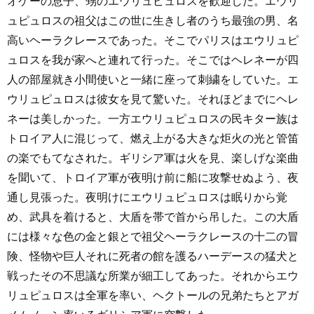
オケーの息子、甥のエウリュピュロスを歓迎した。エウリ
ュピュロスの祖父はこの世に生きし者のうち最強の男、名
高いヘーラクレースであった。そこでパリスはエウリュピ
ュロスを我が家へと連れて行った。そこではヘレネーが四
人の部屋就き小間使いと一緒に座って刺繍をしていた。エ
ウリュピュロスは彼女を見て驚いた。それほどまでにヘレ
ネーは美しかった。一方エウリュピュロスの民キター族は
トロイア人に混じって、燃え上がる大きな炬火の光と管笛
の楽でもてなされた。ギリシア軍は火を見、楽しげな楽曲
を聞いて、トロイア軍が夜明け前に船に攻撃せぬよう、夜
通し見張った。夜明けにエウリュピュロスは眠りから覚
め、武具を着けると、大盾を帯で首から吊した。この大盾
には様々な色の金と銀とで祖父ヘーラクレースの十二の冒
険、怪物や巨人それに死者の館を護るハーデースの猛犬と
戦ったその不思議な所業が細工してあった。それからエウ
リュピュロスは全軍を率い、ヘクトールの兄弟たちとアガ