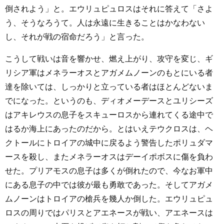
倒されよう」と。エウリュピュロスはそれに答えて「さよ
う、そうなろうて。人は永遠に生きることはかなわない
し、それが戦の宿命だろう」と言った。
こうして戦いは音を響かせ、燃え上がり、攻守を変じ、ギ
リシア軍はメネラーオスとアガメムノーンのもとにいる者
達を除いては、しっかりと立っている者はほとんどないま
でになった。というのも、ディオメーデースとユリシーズ
はアキレウスの息子をスキューロスから連れてくる途中で
はるか海上にあったのだから。とはいえテウクロスは、ヘ
クトールにトロイアの城中に戻るよう警告したポリュダマ
ースを殺し、またメネラーオスはデーイポボスに傷を負わ
せた。プリアモスの息子は多くが倒れたので、今なお軍中
にある息子の中では彼が最も勇敢であった。そしてアガメ
ムノーンはトロイアの槍兵を幾人か倒した。エウリュピュ
ロスの周りではパリスとアエネースが戦い、アエネースは