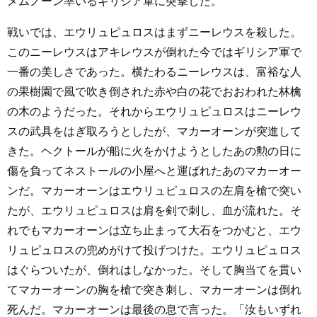
メムノーン率いるギリシア軍に突撃した。
戦いでは、エウリュピュロスはまずニーレウスを殺した。
このニーレウスはアキレウスが倒れた今ではギリシア軍で
一番の美しさであった。横たわるニーレウスは、富裕な人
の果樹園で風で吹き倒された赤や白の花でおおわれた林檎
の木のようだった。それからエウリュピュロスはニーレウ
スの武具をはぎ取ろうとしたが、マカーオーンが突進して
きた。ヘクトールが船に火をかけようとしたあの勲の日に
傷を負ってネストールの小屋へと運ばれたあのマカーオー
ンだ。マカーオーンはエウリュピュロスの左肩を槍で突い
たが、エウリュピュロスは肩を剣で刺し、血が流れた。そ
れでもマカーオーンは立ち止まって大石をつかむと、エウ
リュピュロスの兜めがけて投げつけた。エウリュピュロス
はぐらついたが、倒れはしなかった。そして胸当てを貫い
てマカーオーンの胸を槍で突き刺し、マカーオーンは倒れ
死んだ。マカーオーンは最後の息で言った。「汝もいずれ