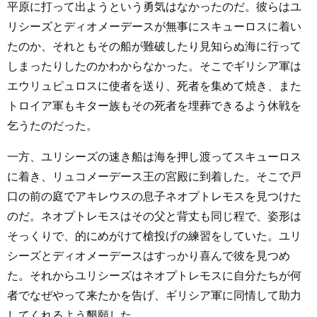
平原に打って出ようという勇気はなかったのだ。彼らはユ
リシーズとディオメーデースが無事にスキューロスに着い
たのか、それともその船が難破したり見知らぬ海に行って
しまったりしたのかわからなかった。そこでギリシア軍は
エウリュピュロスに使者を送り、死者を集めて焼き、また
トロイア軍もキター族もその死者を埋葬できるよう休戦を
乞うたのだった。
一方、ユリシーズの速き船は海を押し渡ってスキューロス
に着き、リュコメーデース王の宮殿に到着した。そこで戸
口の前の庭でアキレウスの息子ネオプトレモスを見つけた
のだ。ネオプトレモスはその父と背丈も同じ程で、姿形は
そっくりで、的にめがけて槍投げの練習をしていた。ユリ
シーズとディオメーデースはすっかり喜んで彼を見つめ
た。それからユリシーズはネオプトレモスに自分たちが何
者でなぜやって来たかを告げ、ギリシア軍に同情して助力
してくれるよう懇願した。