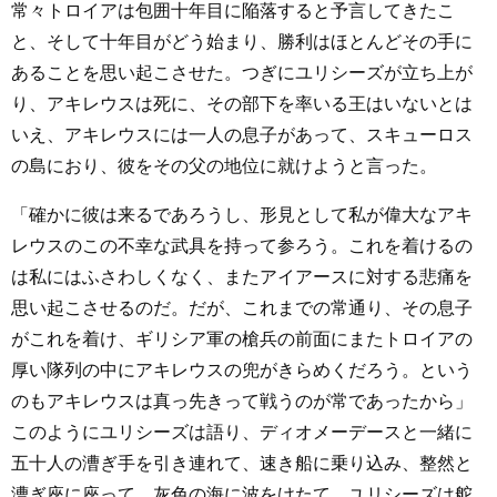
常々トロイアは包囲十年目に陥落すると予言してきたこ
と、そして十年目がどう始まり、勝利はほとんどその手に
あることを思い起こさせた。つぎにユリシーズが立ち上が
り、アキレウスは死に、その部下を率いる王はいないとは
いえ、アキレウスには一人の息子があって、スキューロス
の島におり、彼をその父の地位に就けようと言った。
「確かに彼は来るであろうし、形見として私が偉大なアキ
レウスのこの不幸な武具を持って参ろう。これを着けるの
は私にはふさわしくなく、またアイアースに対する悲痛を
思い起こさせるのだ。だが、これまでの常通り、その息子
がこれを着け、ギリシア軍の槍兵の前面にまたトロイアの
厚い隊列の中にアキレウスの兜がきらめくだろう。という
のもアキレウスは真っ先きって戦うのが常であったから」
このようにユリシーズは語り、ディオメーデースと一緒に
五十人の漕ぎ手を引き連れて、速き船に乗り込み、整然と
漕ぎ座に座って、灰色の海に波をけたて、ユリシーズは舵