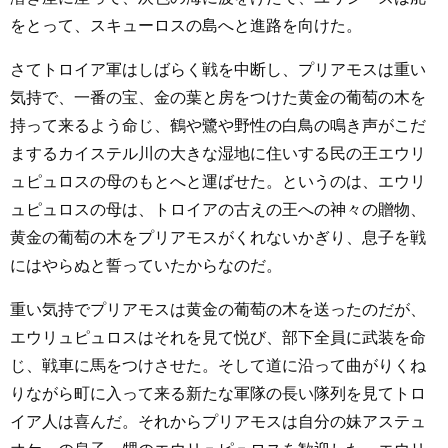
をとって、スキューロスの島へと進路を向けた。
さてトロイア軍はしばらく戦を中断し、プリアモスは重い
気持で、一番の宝、金の葉と房をつけた黄金の葡萄の木を
持って来るよう命じ、鶴や鷺や野性の白鳥の鳴き声がこだ
まするカイステル川の大きな湿地に住いする民の王エウリ
ュピュロスの母のもとへと運ばせた。というのは、エウリ
ュピュロスの母は、トロイアの古えの王への神々の贈物、
黄金の葡萄の木をプリアモスがくれないかぎり、息子を戦
にはやらぬと誓っていたからなのだ。
重い気持でプリアモスは黄金の葡萄の木を送ったのだが、
エウリュピュロスはそれを見て悦び、部下全員に武装を命
じ、戦車に馬をつけさせた。そして道に沿って曲がりくね
りながら町に入って来る新たな軍隊の長い隊列を見てトロ
イア人は喜んだ。それからプリアモスは自分の妹アステュ