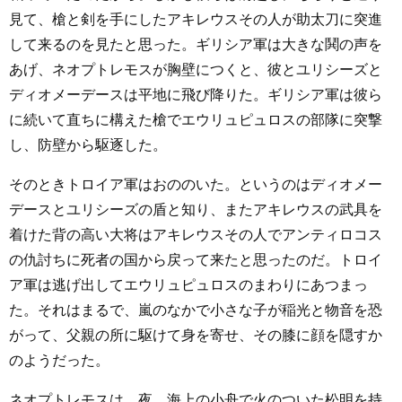
見て、槍と剣を手にしたアキレウスその人が助太刀に突進
して来るのを見たと思った。ギリシア軍は大きな鬨の声を
あげ、ネオプトレモスが胸壁につくと、彼とユリシーズと
ディオメーデースは平地に飛び降りた。ギリシア軍は彼ら
に続いて直ちに構えた槍でエウリュピュロスの部隊に突撃
し、防壁から駆逐した。
そのときトロイア軍はおののいた。というのはディオメー
デースとユリシーズの盾と知り、またアキレウスの武具を
着けた背の高い大将はアキレウスその人でアンティロコス
の仇討ちに死者の国から戻って来たと思ったのだ。トロイ
ア軍は逃げ出してエウリュピュロスのまわりにあつまっ
た。それはまるで、嵐のなかで小さな子が稲光と物音を恐
がって、父親の所に駆けて身を寄せ、その膝に顔を隠すか
のようだった。
ネオプトレモスは、夜、海上の小舟で火のついた松明を持