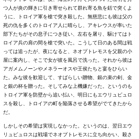
つ人が炎の輝きに引き寄せられて群れ寄る魚を銛で突くよ
うに、トロイア軍を槍で突き殺した。無慈悲にも彼は父の
死の仇を多くのトロイア人に晴らし、アキレウスが率いた
部下たちがその息子につき従い、左右を屠り、駆けてはト
ロイア兵の肩の間を槍で突いた。こうして日のある間は戦
っては追ったが、夜になると、ネオプトレモスを父親の小
屋に案内し、そこで女が彼を風呂で洗った。それから彼は
アガメムノーンやメネラーオスや王侯たちと宴をひらい
た。みな彼を歓迎して、すばらしい贈物、銀の束の剣、金
と銀の杯を贈った。そしてみな上機嫌だった。というのも
トロイア軍を防壁から追い払い、明日にもエウリュピュロ
スを殺し、トロイアの町を陥落させる希望がでてきたから
だ。
しかしその希望は実現しなかった。というのは、翌日エウ
リュピュロスは戦場でネオプトレモスに立ち向かい、殺さ