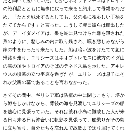
たと聞いて泣いていた。しかしネオプトレモスはトロイア
の戦利品とともに無事に戻って来ると約束して母親をなだ
め、「たとえ戦死するとしても、父の名に相応しい手柄を
たててからです」と言った。こうして翌日彼らは船出した
が、デーイダメイアは、巣を蛇に見つけられ雛を殺された
燕のように、悲しみの内に取り残され、嘆き悲しみながら
家の中を行ったり来たりした。船は暗い波をけたてて忽に
帰路を走り、ユリシーズはネオプトレモスに彼方のイダ山
の雪の頂やトロイアのそばのテネドス島を示した。アキレ
ウスの墳墓の立つ平原を過ぎたが、ユリシーズは息子にそ
れが父親の墓であることを言わなかった。
さてその間中、ギリシア軍は防壁の中に閉じこもり、塔か
ら戦をしかけながら、背後の海を見渡してユリシーズの船
を熱心に見張っていた。それは荒れ小島に難破した人が来
る日も来る日も沖合いに帆影を見張って、船乗りがその島
に立ち寄り、自分たちを哀れんで故郷まで送り届けてくれ