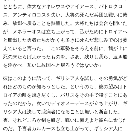
とともに、偉大なアキレウスやアイアース、パトロクロ
ス、アンティロコスを失い、大将の死んだ兵団は戦いに倦
み、故郷へ戻ることを熱望した。大将たちは会合を開いた
が、メネラーオスは立ち上がって、己がためにトロイアへ
と船出した勇者たちがかくも多きに死んだ悲しみで心は萎
えていると言った。「この軍勢をそろえる前に、我が上に
死の来たらばよかったものを。さあ、残りし我ら、速き船
を浮かべ、互いに故国へと戻ろうではないか」
彼はこのように語って、ギリシア人を試し、その勇気がど
れほどのものか知ろうとした。というのも、彼の望みはト
ロイアの町を焼き尽くし、パリスをその手で殺すことにあ
ったのだから。次いでディオメーデースが立ち上がり、ギ
リシア人は決して臆病者になることは無いと断言した。
否、それどころか剣を研ぎ、戦いに備えよと彼らに命じた
のだ。予言者カルカースも立ち上がって、ギリシア人に