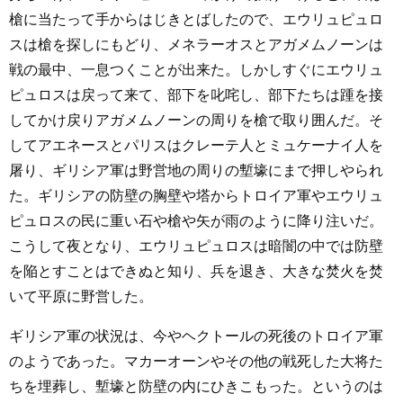
槍に当たって手からはじきとばしたので、エウリュピュロ
スは槍を探しにもどり、メネラーオスとアガメムノーンは
戦の最中、一息つくことが出来た。しかしすぐにエウリュ
ピュロスは戻って来て、部下を叱咤し、部下たちは踵を接
してかけ戻りアガメムノーンの周りを槍で取り囲んだ。そ
してアエネースとパリスはクレーテ人とミュケーナイ人を
屠り、ギリシア軍は野営地の周りの塹壕にまで押しやられ
た。ギリシアの防壁の胸壁や塔からトロイア軍やエウリュ
ピュロスの民に重い石や槍や矢が雨のように降り注いだ。
こうして夜となり、エウリュピュロスは暗闇の中では防壁
を陥とすことはできぬと知り、兵を退き、大きな焚火を焚
いて平原に野営した。
ギリシア軍の状況は、今やヘクトールの死後のトロイア軍
のようであった。マカーオーンやその他の戦死した大将た
ちを埋葬し、塹壕と防壁の内にひきこもった。というのは