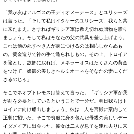
「我が友はアルゴスの王ディオメーデース」とユリシーズ
は言った。「そして私はイタケーのユリシーズ。我らと共
に来たまえ。さすればギリシア軍は数え切れぬ贈物を贈り
ましょう。そして私はそなたの父の武具を差し上げよう。
これは他の死すべき人が身につけるのは相応しからぬも
の。黄金造りで神の手で造られしもの。その上、トロイア
を陥とし、故郷に戻れば、メネラーオスはたくさんの黄金
をつけて、娘御の美しきヘルミオーネをそなたの妻にくだ
さるのじゃ」
そこでネオプトレモスは答えて言った。「ギリシア軍が我
が剣を必要としているということで十分だ。明日我らはト
ロイアに向け船出しましょう」彼は二人を宮殿に案内して
正餐に招いた。そこで喪服に身を包んだ母親の美しいデー
イダメイアに出会った。彼女は二人が息子を連れ去りに来