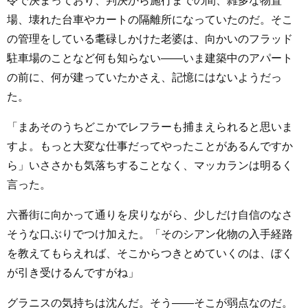
令で決まっており、判決から施行までの間、雑多な物置
場、壊れた台車やカートの隔離所になっていたのだ。そこ
の管理をしている耄碌しかけた老婆は、向かいのフラッド
駐車場のことなど何も知らない――いま建築中のアパート
の前に、何が建っていたかさえ、記憶にはないようだっ
た。
「まあそのうちどこかでレフラーも捕まえられると思いま
すよ。もっと大変な仕事だってやったことがあるんですか
ら」いささかも気落ちすることなく、マッカランは明るく
言った。
六番街に向かって通りを戻りながら、少しだけ自信のなさ
そうな口ぶりでつけ加えた。「そのシアン化物の入手経路
を教えてもらえれば、そこからつきとめていくのは、ぼく
が引き受けるんですがね」
グラニスの気持ちは沈んだ。そう――そこが弱点なのだ。