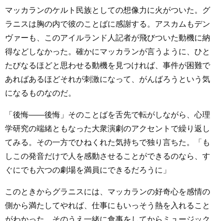
マッカランのケルト民族としての想像力に火がついた。グ
ラニスは胸の内で彼のことばに感謝する。アスカムもデン
ヴァーも、このアイルランド人記者が飛びついた動機に納
得などしなかった。確かにマッカランが言うように、ひと
たびなるほどと思わせる動機を見つければ、事件が困難で
あればあるほどそれが刺激になって、がんばろうという気
になるものなのだ。
「後悔――後悔」そのことばを舌先で転がしながら、心理
学研究の端緒ともなった大衆演劇のアクセントで繰り返し
てみる。その一方でひねくれた気持ちで独り言ちた。「も
しこの発音だけで人を感動させることができるのなら、す
ぐにでも六つの劇場を満員にできるだろうに」
このときからグラニスには、マッカランの好奇心を感情の
側から満たしてやれば、仕事にもいっそう熱を入れること
がわかった。そのうえ一緒に食事をしてからミュージック