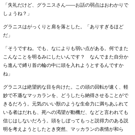
「失礼だけど、グラニスさん――お話の弱点はおわかりで
しょうね？」
グラニスはがっくりと肩を落とした。「ありすぎるほど
だ」
「そうですね。でも、なによりも弱い点がある。何でまた
こんなことを明るみにしたいんです？ なんでまた自分か
ら進んで縛り首の輪の中に頭を入れようとするんですか
ね」
グラニスは絶望的な目を向けた。この頭の回転が速く、軽
妙で不遜なマッカランを、どうしたら納得させることがで
きるだろう。元気のいい獣のような生命力に満ちあふれて
いる者はだれも、死への渇望が動機だ、などと言われても
信じはしないだろう。頭をしぼってもっと説得力のある説
明を考えようとしたとき突然、マッカランの表情が和ら