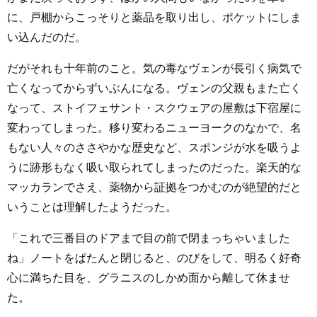
に、戸棚からこっそりと薬品を取り出し、ポケットにしま
い込んだのだ。
だがそれも十年前のこと。気の毒なヴェンが長引く病気で
亡くなってからずいぶんになる。ヴェンの父親もまた亡く
なって、ストイフェサント・スクウェアの屋敷は下宿屋に
変わってしまった。移り変わるニューヨークのなかで、名
もない人々のささやかな歴史など、スポンジが水を吸うよ
うに跡形もなく吸い取られてしまったのだった。楽天的な
マッカランでさえ、薬物から証拠をつかむのが絶望的だと
いうことは理解したようだった。
「これで三番目のドアまで目の前で閉まっちゃいました
ね」ノートをぱたんと閉じると、のびをして、明るく好奇
心に満ちた目を、グラニスのしかめ面から離して休ませ
た。