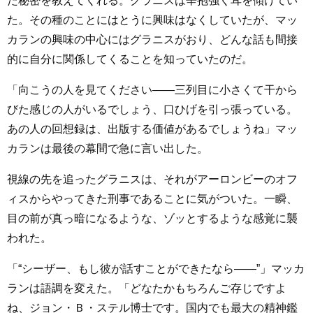
た秘密を教えてくれる。グラニスは辛抱強く耳を傾けてい
た。その種のことにはとうに興味はなくしていたが、マッ
カランの興味の中心にはグラニスがおり、どんな話も間接
的に自分に関係してくることを知っていたのだ。
「向こうの人を見てください――三列目に小さくて干から
びた感じの人がいるでしょう、口ひげを引っ張っている。
あの人の回想録は、出版する価値があるでしょうね」マッ
カランは最後の幕間で急に言い出した。
視線の先を追ったグラニスは、それがアーロンビーのオフ
ィスからやってきた刑事であることに気がついた。一瞬、
目の前が真っ暗になるような、ゾッとするような感覚に襲
われた。
「“シーザー、もし彼が話すことができたなら――”」マッカ
ランは語調を変えた。「どなたかもちろんご存じですよ
ね、ジョン・Ｂ・ステル博士です。国内でも最大の精神鑑