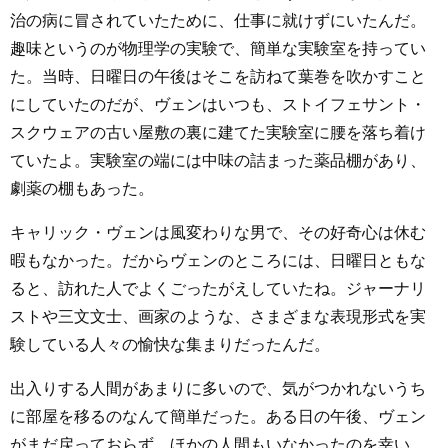
治の病に冒されていたために、仕事に就けずにいたんだ。
趣味というのが物理学の実験で、簡単な実験室を持ってい
た。当時、日曜日の午後はそこを訪ねて葉巻を吹かすこと
にしていたのだが、ヴェンはいつも、ストイフェサント・
スクウェアの古い屋敷の裏に建てた実験室に腰を落ち着け
ていたよ。実験室の端には中味の詰まった薬品棚があり、
劇薬の棚もあった。
キャリック・ヴェンは風変わりな男で、その好奇心は休む
暇もなかった。だからヴェンのところには、日曜日ともな
ると、訪れた人でよくごったがえしていたね。ジャーナリ
ストや三文文士、画家のような、さまざまな表現形式を実
験している人々の愉快な集まりだったんだ。
出入りする人間があまりに多いので、気がつかれないうち
に部屋を移るのなんて簡単だった。ある日の午後、ヴェン
がまだ戻っておらず、ほかの人間もいなかったのを幸い