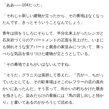
「ああ――104だった」
「それじゃ新しい建物が立ったから、その番地はなくなっ
たんです。きっとそういうことなんでしょう」
青年は頭をうしろにそらして、半分出来上がったレンガと
石灰岩づくりのアパートメントの正面を見上げた。いまに
も倒れそうな安アパートと厩舎の家並みにつづいて、薄っ
ぺらな気品を張りつけた建物が立とうとしている。
「その番地でまちがいはないんですね」
「そうだ」グラニスは落胆して答えた。「万が一、ちがっ
ていたとしても、その駐車場はそこのレフラーの店の真向
かいにあったんだ」そう言って、向かいの朽ちかけた厩舎
を指さした。染みだらけの看板には『馬の貸し出しと預か
り』と書いてあるのがかろうじて読める。