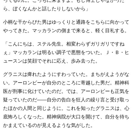
ってるのに。こっちに来ますよ。もし博士じゃなかった
ら、ぼくなんかと話したりしないから」
小柄な干からびた男はゆっくりと通路をこちらに向かって
やってきた。マッカランの側まで来ると、軽く目礼する。
「こんにちは、ステル先生。相変わらずガリガリですね
ぇ」マッカランは明るい調子で悪態をついた。Ｊ・Ｂ・ヒ
ュースンは笑顔でそれに応え、歩み去った。
グラニスは痺れたようにすわっていた。まちがえようがな
い。アーロンビーが自分のところに寄越した男だ。精神科
医が刑事に化けていたのだ。では、アーロンビーも正気を
疑っていたのだ――自分の告白を狂人の繰り言と受け取っ
たほかの人間と同じように。これを知ったグラニスは、心
底怖ろしくなった。精神病院が大口を開けて、自分を待ち
かまえているのが見えるような気がした。