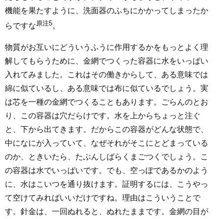
機能を果たすように、洗面器のふちにかかってしまったか
原注5
らですな
。
物質がお互いにどういうふうに作用するかをもっとよく理
解してもらうために、金網でつくった容器に水をいっぱい
入れてみました。これはその働きからして、ある意味では
綿に似ているし、ある意味では布に似ているでしょう。実
は芯を一種の金網でつくることもあります。ごらんのとお
り、この容器は穴だらけです。水を上からちょっと注ぐ
と、下から出てきます。だからこの容器がどんな状態で、
中になにが入っていて、なぜそれがそこにとどまっている
のか、ときいたら、たぶんしばらくまごつくでしょう。こ
の容器は水でいっぱいです。でも、空っぽであるかのよう
に、水はこいつを通り抜けます。証明するには、こうやっ
て空けてみればいいだけですね。理由はこういうことで
す。針金は、一回ぬれると、ぬれたままです。金網の目が