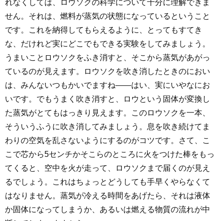
れなくしては、ロウソクの科学について十分に理解できま
せん。それは、燃料が蒸気の状態になっているということ
です。これを納得してもらえるように、とってもすてき
な、だけれど実にどこでもできる実験をしてみましょう。
うまいことロウソクをふき消すと、そこから蒸気があがっ
ているのが見えます。ロウソクを吹き消したときのにおい
は、みんないつもかいでますね――はい、実にいやなにお
いです。でもうまく吹き消すと、ロウという固体が変換し
た蒸気がとてもはっきり見えます。このロウソクを一本、
そういうふうに吹き消してみましょう。息を吹き続けてま
わりの空気を乱さないようにするのがコツです。さて、こ
こで芯から5センチかそこらのところに火をつけた棒をもっ
てくると、空中を火が走って、ロウソクまで届くのが見え
るでしょう。これはちょっとどうしても手早くやらなくて
はなりません。蒸気が冷える時間をあげたら、それは液体
か固体になってしまうか、あるいは燃える物質の流れが中