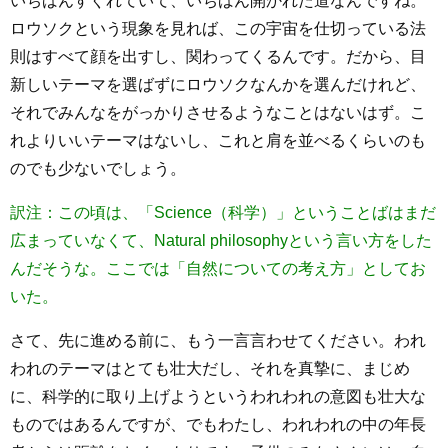
いちばんすぐれていて、いちばん開かれた道なんですね。
ロウソクという現象を見れば、この宇宙を仕切っている法
則はすべて顔を出すし、関わってくるんです。だから、目
新しいテーマを選ばずにロウソクなんかを選んだけれど、
それでみんなをがっかりさせるようなことはないはず。こ
れよりいいテーマはないし、これと肩を並べるくらいのも
のでも少ないでしょう。
訳注：この頃は、「Science（科学）」ということばはまだ
広まっていなくて、Natural philosophyという言い方をした
んだそうな。ここでは「自然についての考え方」としてお
いた。
さて、先に進める前に、もう一言言わせてください。われ
われのテーマはとても壮大だし、それを真摯に、まじめ
に、科学的に取り上げようというわれわれの意図も壮大な
ものではあるんですが、でもわたし、われわれの中の年長