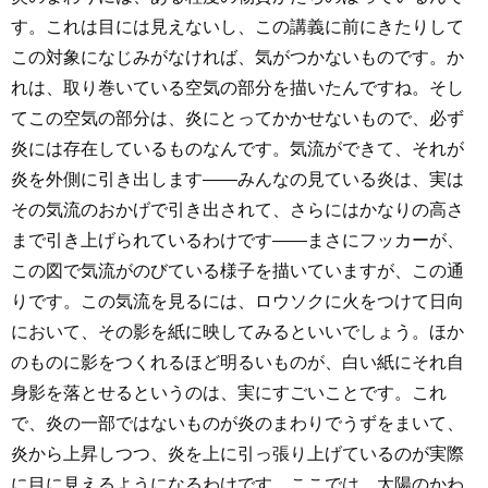
す。これは目には見えないし、この講義に前にきたりして
この対象になじみがなければ、気がつかないものです。か
れは、取り巻いている空気の部分を描いたんですね。そし
てこの空気の部分は、炎にとってかかせないもので、必ず
炎には存在しているものなんです。気流ができて、それが
炎を外側に引き出します――みんなの見ている炎は、実は
その気流のおかげで引き出されて、さらにはかなりの高さ
まで引き上げられているわけです――まさにフッカーが、
この図で気流がのびている様子を描いていますが、この通
りです。この気流を見るには、ロウソクに火をつけて日向
において、その影を紙に映してみるといいでしょう。ほか
のものに影をつくれるほど明るいものが、白い紙にそれ自
身影を落とせるというのは、実にすごいことです。これ
で、炎の一部ではないものが炎のまわりでうずをまいて、
炎から上昇しつつ、炎を上に引っ張り上げているのが実際
に目に見えるようになるわけです。ここでは、太陽のかわ