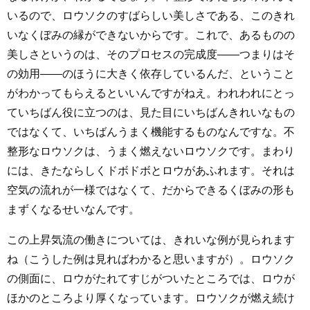
いるので、ロウソクのすばらしい美しさである、このきれ
いなくぼみの縁ができないからです。これで、あるものの
美しさというのは、そのプロセスの完成度――つまりはそ
の効用――のほうに大きく依存しているんだ、ということ
がわかってもらえるといいんですがねえ。われわれにとっ
ていちばん役に立つのは、見た目にいちばんきれいなもの
ではなくて、いちばんうまく機能するものなんですな。不
整形なロウソクは、うまく燃えないロウソクです。まわり
には、きたならしくドボドボとロウがあふれます。それは
空気の流れが一様ではなくて、だからできるくぼみの形も
まずくなるせいなんです。
この上昇気流の働きについては、きれいな例が見られます
ね（こうした例は見ればわかると思いますが）。ロウソク
の側面に、ロウがたれてすじがついたところでは、ロウが
ほかのところより厚くなっています。ロウソクが燃え続け