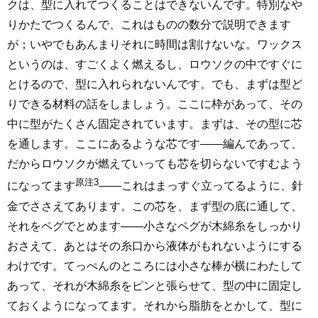
クは、型に入れてつくることはできないんです。特別なや
りかたでつくるんで、これはものの数分で説明できます
が；いやでもあんまりそれに時間は割けないな。ワックス
というのは、すごくよく燃えるし、ロウソクの中ですぐに
とけるので、型に入れられないんです。でも、まずは型ど
りできる材料の話をしましょう。ここに枠があって、その
中に型がたくさん固定されています。まずは、その型に芯
を通します。ここにあるような芯です――編んであって、
だからロウソクが燃えていっても芯を切らないですむよう
原注3
になってます
――これはまっすぐ立ってるように、針
金でささえてあります。この芯を、まず型の底に通して、
それをペグでとめます――小さなペグが木綿糸をしっかり
おさえて、あとはその糸口から液体がもれないようにする
わけです。てっぺんのところには小さな棒が横にわたして
あって、それが木綿糸をピンと張らせて、型の中に固定し
ておくようになってます。それから脂肪をとかして、型に