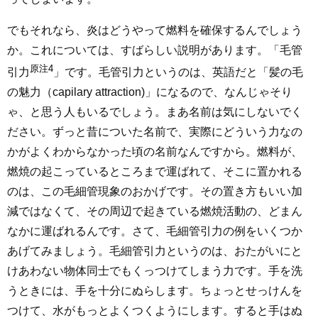
でもそれなら、炎はどうやって燃料を確保するんでしょう
か。これについては、すばらしい説明があります。「毛管
原注4
引力
」です。毛管引力というのは、英語だと「髪の毛
の魅力（capilary attraction)」になるので、なんじゃそり
ゃ、と思う人もいるでしょう。まあ名前は気にしないでく
ださい。ずっと昔についた名前で、実際にどういう力なの
かがよくわからなかった頃の名前なんですから。燃料が、
燃焼の起こっているところまで運ばれて、そこに置かれる
のは、この毛細管現象のおかげです。その置き方もいい加
減ではなくて、その周辺で起きている燃焼活動の、どまん
なかに運ばれるんです。さて、毛細管引力の例をいくつか
あげてみましょう。毛細管引力というのは、おたがいにと
けあわない物体同士でもくっつけてしまう力です。手を洗
うときには、手を十分にぬらします。ちょっとせっけんを
つけて、水がもっとよくつくようにします。すると手はぬ