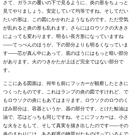
さて、ガラスの覆いの下で見るように、炎の形をちょっと
見てやりましょう。安定していて均等ですね。そしてだい
たいの形は、この図にかかれたようなものです。ただ空気
が乱れると炎の形も乱れます。さらにはロウソクの大きさ
によっても変わります。明るい長方形になっていますね
――てっぺんのほうが、下の部分よりも明るくなっていま
す――芯が真ん中にあって、底のほうにはもっと暗い部分
があります。火のつきかたが上ほど完全ではない部分で
す。
ここにある図面は、何年も前にフッカーが観察したときに
つくったものです。これはランプの炎の図ですけれど、で
もロウソクの炎にもあてはまります。ロウソクのロウのく
ぼみ部分は、容器というか、器の部分です。とけた鯨油は
油で、芯はどっちも同じですね。そこにフッカーは、小さ
な火をともして、そして真実を描き出したのです――その
炎のまわりには、ある程度の物質がたちのぼっているんで