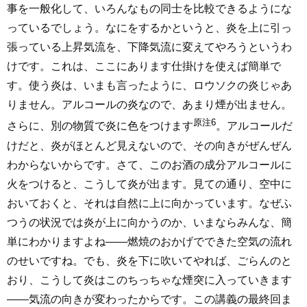
事を一般化して、いろんなもの同士を比較できるようにな
っているでしょう。なにをするかというと、炎を上に引っ
張っている上昇気流を、下降気流に変えてやろうというわ
けです。これは、ここにあります仕掛けを使えば簡単で
す。使う炎は、いまも言ったように、ロウソクの炎じゃあ
りません。アルコールの炎なので、あまり煙が出ません。
原注6
さらに、別の物質で炎に色をつけます
。アルコールだ
けだと、炎がほとんど見えないので、その向きがぜんぜん
わからないからです。さて、このお酒の成分アルコールに
火をつけると、こうして炎が出ます。見ての通り、空中に
おいておくと、それは自然に上に向かっています。なぜふ
つうの状況では炎が上に向かうのか、いまならみんな、簡
単にわかりますよね――燃焼のおかげでできた空気の流れ
のせいですね。でも、炎を下に吹いてやれば、ごらんのと
おり、こうして炎はこのちっちゃな煙突に入っていきます
――気流の向きが変わったからです。この講義の最終回ま