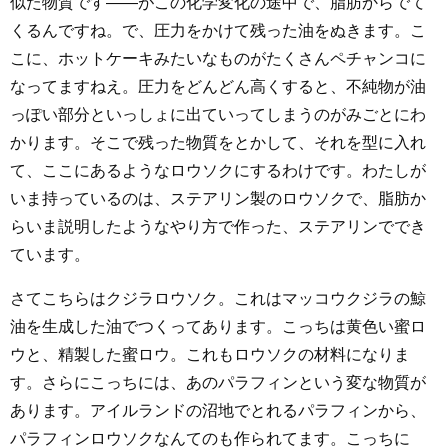
似た物質です――がこの化学変化の途中で、脂肪からでて
くるんですね。で、圧力をかけて残った油をぬきます。こ
こに、ホットケーキみたいなものがたくさんペチャンコに
なってますねえ。圧力をどんどん高くすると、不純物が油
っぽい部分といっしょに出ていってしまうのがみごとにわ
かります。そこで残った物質をとかして、それを型に入れ
て、ここにあるようなロウソクにするわけです。わたしが
いま持っているのは、ステアリン製のロウソクで、脂肪か
らいま説明したようなやり方で作った、ステアリンででき
ています。
さてこちらはクジラロウソク。これはマッコウクジラの鯨
油を生成した油でつくってあります。こっちは黄色い蜜ロ
ウと、精製した蜜ロウ。これもロウソクの材料になりま
す。さらにこっちには、あのパラフィンという変な物質が
あります。アイルランドの沼地でとれるパラフィンから、
パラフィンロウソクなんてのも作られてます。こっちに