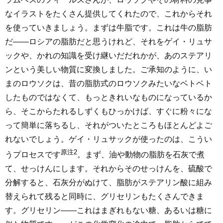
なイラストをたくさん提供してくれたので、これからそれ
を使っていきましょう。まずは牛脂です。これは牛の脂肪
だ――ロシアの脂肪だと思うけれど、それをゲイ・リュサ
ックや、かれの知識を受け継いだだれかが、あのステアリ
ンという美しい物質に変換しました。ご承知のように、い
まのロウソクは、昔の脂肪式のロウソクみたいなベトベト
したものではなくて、もっときれいなものになっているか
ら、そこからたれるしずくもひっかけば、すぐに粉々にな
って簡単に落ちるし、それがついたところもほとんどよご
れないでしょう。ゲイ・リュサックが使ったのは、こうい
原注2
うプロセスです
。まず、油や動物の脂肪を石灰で煮
て、せっけんにします。それからそのせっけんを、硫酸で
分解すると、石灰分がぬけて、脂肪がステアリン酸に組み
替えられて残ると同時に、グリセリンもたくさんできま
す。グリセリン――これはまぎれもない糖、あるいは糖に