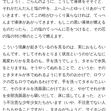
でしょう）。ごらんのように、こうして液体をそそぐと、
それがだんだんと塩の中を、上へ上へとゆっくりあがって
いきます。そしてこの柱がひっくり返らなければ、てっぺ
んまで液体があがってきます。もしこの黒い液体が燃える
ものだったら、この塩のてっぺんに芯をつけると、その芯
の塩の付け根のところで燃えます。
こういう現象が起きているのを見るのは、実におもしろい
もんです。そしてそれをとりまく状況というのがどんなに
風変わりかを見るのも。手を洗うでしょう。タオルで水気
をとりますね。そうやってぬれることで、というか、その
ときタオルが水でぬれるようにする力のおかげで、ロウソ
クの芯もロウでぬれるわけです。手を洗ってタオルでふい
て、そのタオルを洗面器にかけておくと、やがてそれが水
を全部洗面器から吸いだして、床に流してしまった、とい
う不注意な少年少女たちがいます（いや、不注意でない人
たちもやることですが）。タオルがちょうど、サイホンの