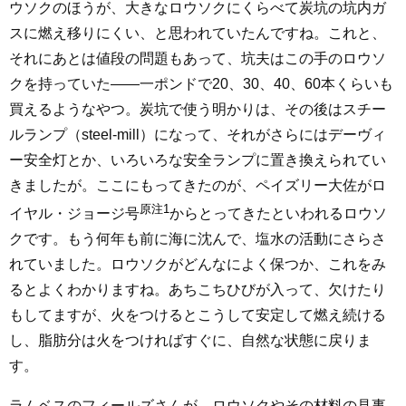
ウソクのほうが、大きなロウソクにくらべて炭坑の坑内ガ
スに燃え移りにくい、と思われていたんですね。これと、
それにあとは値段の問題もあって、坑夫はこの手のロウソ
クを持っていた――一ポンドで20、30、40、60本くらいも
買えるようなやつ。炭坑で使う明かりは、その後はスチー
ルランプ（steel-mill）になって、それがさらにはデーヴィ
ー安全灯とか、いろいろな安全ランプに置き換えられてい
きましたが。ここにもってきたのが、ペイズリー大佐がロ
原注1
イヤル・ジョージ号
からとってきたといわれるロウソ
クです。もう何年も前に海に沈んで、塩水の活動にさらさ
れていました。ロウソクがどんなによく保つか、これをみ
るとよくわかりますね。あちこちひびが入って、欠けたり
もしてますが、火をつけるとこうして安定して燃え続ける
し、脂肪分は火をつければすぐに、自然な状態に戻りま
す。
ラムベスのフィールズさんが、ロウソクやその材料の見事