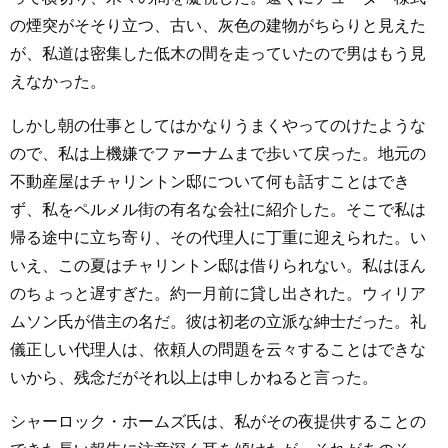
の煙突がそそり立つ、古い、灰色の建物がちらりと見えた
が、私道は密集した低木の間を走っていたので男はもう見
えなかった。
しかし朝の仕事としてはかなりうまくやってのけたような
ので、私は上機嫌でファーナムまで歩いて戻った。地元の
不動産屋はチャリントン邸について何も話すことはでき
ず、私をペルメル街の有名な会社に紹介した。そこで私は
帰る途中に立ち寄り、その代理人に丁重に迎えられた。い
いえ、この夏はチャリントン邸は借りられない。私はほん
のちょっと遅すぎた。約一月前に貸し出された。ウィリア
ムソン氏が借主の名だ。彼は初老の立派な紳士だった。礼
儀正しい代理人は、依頼人の問題を云々することはできな
いから、残念だがそれ以上は申しかねると言った。
シャーロック・ホームズ氏は、私がその夜提供することの