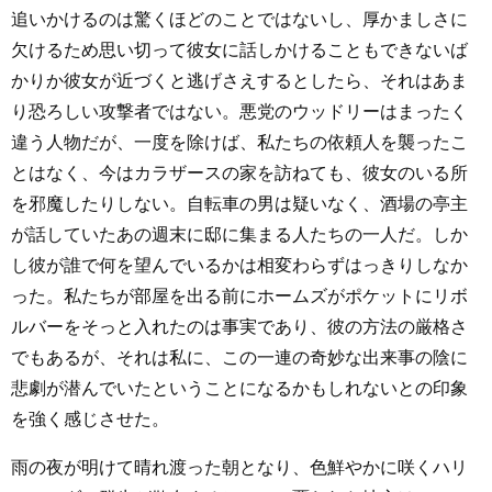
追いかけるのは驚くほどのことではないし、厚かましさに
欠けるため思い切って彼女に話しかけることもできないば
かりか彼女が近づくと逃げさえするとしたら、それはあま
り恐ろしい攻撃者ではない。悪党のウッドリーはまったく
違う人物だが、一度を除けば、私たちの依頼人を襲ったこ
とはなく、今はカラザースの家を訪ねても、彼女のいる所
を邪魔したりしない。自転車の男は疑いなく、酒場の亭主
が話していたあの週末に邸に集まる人たちの一人だ。しか
し彼が誰で何を望んでいるかは相変わらずはっきりしなか
った。私たちが部屋を出る前にホームズがポケットにリボ
ルバーをそっと入れたのは事実であり、彼の方法の厳格さ
でもあるが、それは私に、この一連の奇妙な出来事の陰に
悲劇が潜んでいたということになるかもしれないとの印象
を強く感じさせた。
雨の夜が明けて晴れ渡った朝となり、色鮮やかに咲くハリ