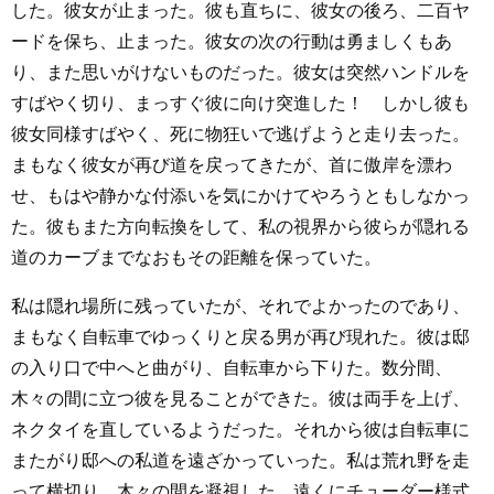
した。彼女が止まった。彼も直ちに、彼女の後ろ、二百ヤ
ードを保ち、止まった。彼女の次の行動は勇ましくもあ
り、また思いがけないものだった。彼女は突然ハンドルを
すばやく切り、まっすぐ彼に向け突進した！ しかし彼も
彼女同様すばやく、死に物狂いで逃げようと走り去った。
まもなく彼女が再び道を戻ってきたが、首に傲岸を漂わ
せ、もはや静かな付添いを気にかけてやろうともしなかっ
た。彼もまた方向転換をして、私の視界から彼らが隠れる
道のカーブまでなおもその距離を保っていた。
私は隠れ場所に残っていたが、それでよかったのであり、
まもなく自転車でゆっくりと戻る男が再び現れた。彼は邸
の入り口で中へと曲がり、自転車から下りた。数分間、
木々の間に立つ彼を見ることができた。彼は両手を上げ、
ネクタイを直しているようだった。それから彼は自転車に
またがり邸への私道を遠ざかっていった。私は荒れ野を走
って横切り、木々の間を凝視した。遠くにチューダー様式