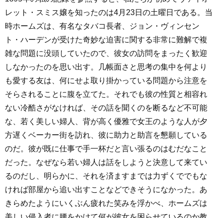
レット・スミス嬢を知ったのは4月23日の土曜日である。当
時ホームズは、有名なタバコ長者、ジョン・ヴィンセン
ト・ハーデンが受けた奇妙な迫害に関する非常に難解で複
雑な問題に没頭していたので、彼女の訪問をまったく歓迎
しなかったのを思い出す。几帳面さと思考の集中を何より
も愛する友は、何にせよ取り掛かっている問題から注意を
そらされることに腹を立てた。それでも彼の性質と相容れ
ない冷酷さがなければ、その話を聞くのを断るなど不可能
な、若く美しい婦人、背が高く優雅で女王のような人が夕
方遅くベーカー街を訪れ、彼に助力と助言を懇願している
のだ。彼が既に仕事で手一杯だと言い張るのはむだなこと
だった。なぜなら若い婦人は話をしようと決意して来てい
るのだし、明らかに、それを済ますまでは力ずくででもな
ければ部屋から追い出すことなどできそうになかった。あ
きらめたようにいくぶん疲れた笑みを浮かべ、ホームズは
美しい侵入者に腰をかけて何が彼女を困らせているのか教