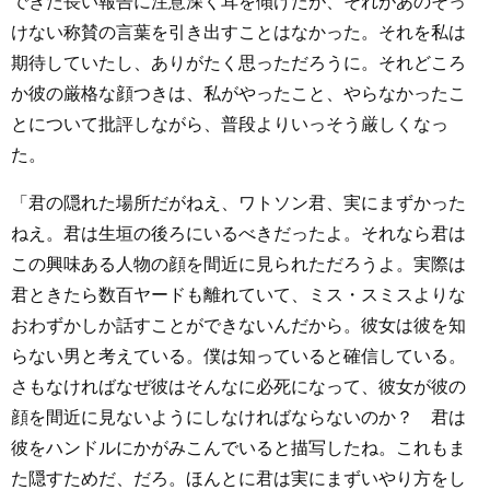
できた長い報告に注意深く耳を傾けたが、それがあのそっ
けない称賛の言葉を引き出すことはなかった。それを私は
期待していたし、ありがたく思っただろうに。それどころ
か彼の厳格な顔つきは、私がやったこと、やらなかったこ
とについて批評しながら、普段よりいっそう厳しくなっ
た。
「君の隠れた場所だがねえ、ワトソン君、実にまずかった
ねえ。君は生垣の後ろにいるべきだったよ。それなら君は
この興味ある人物の顔を間近に見られただろうよ。実際は
君ときたら数百ヤードも離れていて、ミス・スミスよりな
おわずかしか話すことができないんだから。彼女は彼を知
らない男と考えている。僕は知っていると確信している。
さもなければなぜ彼はそんなに必死になって、彼女が彼の
顔を間近に見ないようにしなければならないのか？ 君は
彼をハンドルにかがみこんでいると描写したね。これもま
た隠すためだ、だろ。ほんとに君は実にまずいやり方をし