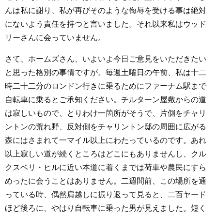
んは私に謝り、私が再びそのような侮辱を受ける事は絶対
にないよう責任を持つと言いました。それ以来私はウッド
リーさんに会っていません。
さて、ホームズさん、いよいよ今日ご意見をいただきたい
と思った格別の事情ですが。毎週土曜日の午前、私は十二
時二十二分のロンドン行きに乗るためにファーナム駅まで
自転車に乗るとご承知ください。チルターン屋敷からの道
は寂しいもので、とりわけ一箇所がそうで、片側をチャリ
ントンの荒れ野、反対側をチャリントン邸の周囲に広がる
森にはさまれて一マイル以上にわたっているのです。あれ
以上寂しい道が続くところはどこにもありませんし、クル
クスベリ・ヒルに近い本道に着くまでは荷車や農民にすら
めったに会うことはありません。二週間前、この場所を通
っている時、偶然肩越しに振り返って見ると、二百ヤード
ほど後ろに、やはり自転車に乗った男が見えました。短く