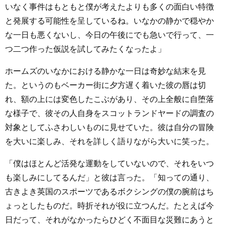
いなく事件はもともと僕が考えたよりも多くの面白い特徴
と発展する可能性を呈しているね。いなかの静かで穏やか
な一日も悪くないし、今日の午後にでも急いで行って、一
つ二つ作った仮説を試してみたくなったよ」
ホームズのいなかにおける静かな一日は奇妙な結末を見
た。というのもベーカー街に夕方遅く着いた彼の唇は切
れ、額の上には変色したこぶがあり、その上全般に自堕落
な様子で、彼その人自身をスコットランドヤードの調査の
対象としてふさわしいものに見せていた。彼は自分の冒険
を大いに楽しみ、それを詳しく語りながら大いに笑った。
「僕はほとんど活発な運動をしていないので、それをいつ
も楽しみにしてるんだ」と彼は言った。「知っての通り、
古きよき英国のスポーツであるボクシングの僕の腕前はち
ょっとしたものだ。時折それが役に立つんだ。たとえば今
日だって、それがなかったらひどく不面目な災難にあうと