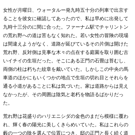
女性が月曜日、ウォータルー発九時五十分の列車で出京す
ることを彼女に確認してあったので、私は早めに出発して
九時十三分のに間に合った。ファーナム駅でチャリントン
の荒れ野への道は苦もなく知れた。若い女性の冒険の現場
は間違えようがなく、道路が延びているその片側は開けた
荒れ野、反対側は見事な木々の点在する庭園を取り囲む古
いイチイの生垣だった。そこにある正門の石畳は苔むし、
両側の柱は朽ちた紋章を戴いていた。しかしこの中央の馬
車道のほかにもいくつかの地点で生垣の切れ目とそれらを
通る小道があることに私は気づいた。家は道路からは見え
なかったが、その周囲は陰気と老朽を物語るばかりだっ
た。
荒れ野は花盛りのハリエニシダの金色のまだら模様に覆わ
れ、輝く春の陽光に美しくきらめいていた。私はこれらの
藪の一つの陰を選んで位置につき、邸の正門と長く続く道