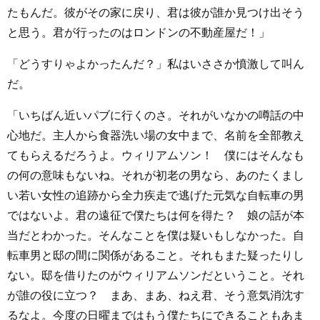
たもんだ。彼がその家に戻り、君は彼が誰か見つけ出そう
と思う。君が行ったのはロンドンの不動産屋だ！」
「どうすりゃよかったんだ？」私はいささか憤激して叫ん
だ。
「いちばん近いパブに行くのさ。それがいなかの噂話の中
心地だ。主人から食器洗い場の女中まで、名前を全部教え
てもらえるだろうよ。ウィリアムソン！ 僕にはそんなも
の何の意味もないね。それが初老の男なら、あのたくまし
い若い女性の追跡から全力疾走で逃げた元気な自転車の男
ではないよ。君の遠征で僕たちは何を得た？ 娘の話が本
当だとわかった。そんなことを僕は疑いもしなかった。自
転車男と邸の間に関係があること。それもまた疑ったりし
ない。邸を借りたのがウィリアムソンだということ。それ
が誰の役に立つ？ まあ、まあ、ねえ君、そう意気消沈す
るなよ。今度の日曜まではもう僕たちにできることもあま