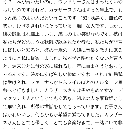
う？ 私が言いたいのは、ウッドリーさんはまったくいや
らしいのですけれど、カラザースさんはずっと年上で、も
っと感じのよい人だということです。彼は浅黒く、血色の
悪い、ひげをきれいにそっている、無口な人です。しかし
彼の態度は礼儀正しいし、感じのよい笑顔なのです。彼は
私たちがどのような状態で残されたか尋ね、私たちが非常
に貧しいと知ると、彼の十歳の一人娘に音楽を教えに来る
ようにと私に提案しました。私が母と離れたくないと言う
と、週末ごとに母の家に帰れるし、年に百出そうとおっし
ゃるんです。確かにすばらしい俸給ですわ。それで結局私
は受け入れ、ファーナムから六マイルほどのチルターン屋
敷へと行きました。カラザースさんは男やもめですが、デ
ィクソン夫人というとても立派な、初老の人を家政婦とし
て雇い入れ、所帯の世話をしてもらっています。お子さん
はかわいいし、何もかもが希望に満ちてました。カラザー
スさんはとても優しく、とても音楽好きで、一緒にいて非