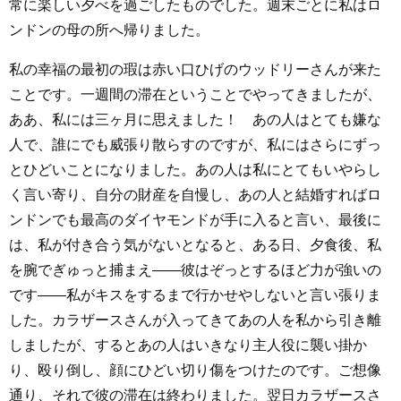
常に楽しい夕べを過ごしたものでした。週末ごとに私はロ
ンドンの母の所へ帰りました。
私の幸福の最初の瑕は赤い口ひげのウッドリーさんが来た
ことです。一週間の滞在ということでやってきましたが、
ああ、私には三ヶ月に思えました！ あの人はとても嫌な
人で、誰にでも威張り散らすのですが、私にはさらにずっ
とひどいことになりました。あの人は私にとてもいやらし
く言い寄り、自分の財産を自慢し、あの人と結婚すればロ
ンドンでも最高のダイヤモンドが手に入ると言い、最後に
は、私が付き合う気がないとなると、ある日、夕食後、私
を腕でぎゅっと捕まえ――彼はぞっとするほど力が強いの
です――私がキスをするまで行かせやしないと言い張りま
した。カラザースさんが入ってきてあの人を私から引き離
しましたが、するとあの人はいきなり主人役に襲い掛か
り、殴り倒し、顔にひどい切り傷をつけたのです。ご想像
通り、それで彼の滞在は終わりました。翌日カラザースさ