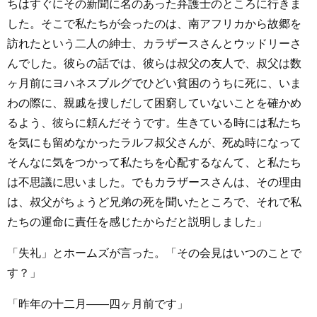
ちはすぐにその新聞に名のあった弁護士のところに行きま
した。そこで私たちが会ったのは、南アフリカから故郷を
訪れたという二人の紳士、カラザースさんとウッドリーさ
んでした。彼らの話では、彼らは叔父の友人で、叔父は数
ヶ月前にヨハネスブルグでひどい貧困のうちに死に、いま
わの際に、親戚を捜しだして困窮していないことを確かめ
るよう、彼らに頼んだそうです。生きている時には私たち
を気にも留めなかったラルフ叔父さんが、死ぬ時になって
そんなに気をつかって私たちを心配するなんて、と私たち
は不思議に思いました。でもカラザースさんは、その理由
は、叔父がちょうど兄弟の死を聞いたところで、それで私
たちの運命に責任を感じたからだと説明しました」
「失礼」とホームズが言った。「その会見はいつのことで
す？」
「昨年の十二月――四ヶ月前です」