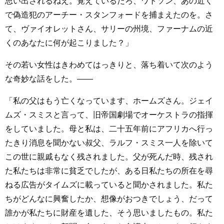
思い出されるねえ。覚えているだろ、ワトソン、あの近く
で偽造犯のアーチー・スタンフォードを捕まえたのを。さ
て、ヴァイオレットさん、サリーの州境、ファーナムの近
くのあなたに何が起こりました？」
その若い女性はきわめてはっきりと、落ち着いて次のよう
な奇妙な話をした。――
「私の父はもう亡くなっています、ホームズさん。ジェイ
ムズ・スミスと言って、旧帝国劇場でオーケストラの指揮
をしていました。母と私は、二十五年前にアフリカへ行っ
たきり消息を聞かない叔父、ラルフ・スミス一人を除いて
この世に親戚もなく残されました。父が死んだ時、残され
た私たちは非常に貧乏でしたが、ある日私たちの所在を尋
ねる広告がタイムズに載っていると聞かされました。私た
ちがどんなに興奮したか、想像がおつきでしょう、だって
誰かが私たちに財産を遺した、そう思いましたもの。私た