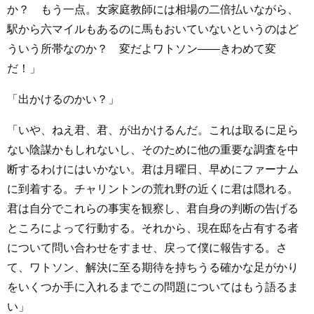
か？ もう一点。女家庭教師には相場の二倍払いながら、
駅から六マイルもあるのに馬もおいていないというのはど
ういう所帯なのか？ 変だよワトソン――きわめて変
だ！」
「出かけるのかい？」
「いや、ねえ君、君、が出かけるんだ。これは取るに足ら
ない陰謀かもしれないし、そのために他の重要な調査を中
断するわけにはいかない。君は月曜日、早めにファーナム
に到着する。チャリントンの荒れ野の近くに君は隠れる。
君は自分でこれらの事実を観察し、君自身の判断の告げる
ところによって行動する。それから、現在邸を占有する者
について問い合わせをすませ、戻って僕に報告する。さ
て、ワトソン、解決に至る期待を持ちうる確かな足がかり
をいくつか手に入れるまでこの問題についてはもう語るま
い」