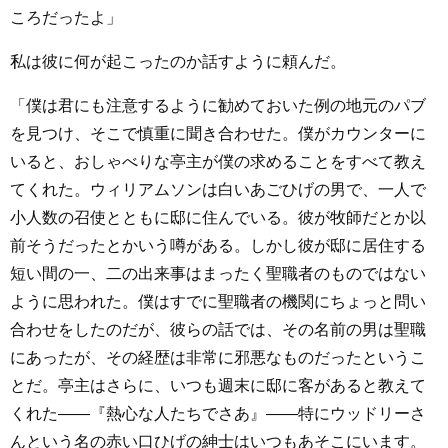
ころだったよ」
私は彼に何が起こったのか話すように頼んだ。
「僕は君にも注意するように勧めておいた例の地元のパブ
を見つけ、そこで慎重に聞き合わせた。僕がカウンターに
いると、おしゃべりな亭主が僕の求めることをすべて教え
てくれた。ウィリアムソンは白いあごひげの男で、一人で
小人数の召使とともに邸に住んでいる。彼が牧師だとか以
前そうだったとかいう噂がある。しかし彼が邸に居住する
短い間の一、二の出来事はまったく聖職者のものではない
ように思われた。僕はすでに聖職者の機関にちょっと問い
合わせをしたのだが、彼らの話では、その名前の男は聖職
にあったが、その経歴は非常に邪悪なものだったというこ
とだ。亭主はさらに、いつも週末に邸に客があると教えて
くれた――『熱心な人たちでさあ』――特にウッドリーさ
んという名の赤い口ひげの紳士はいつもあそこにいます。