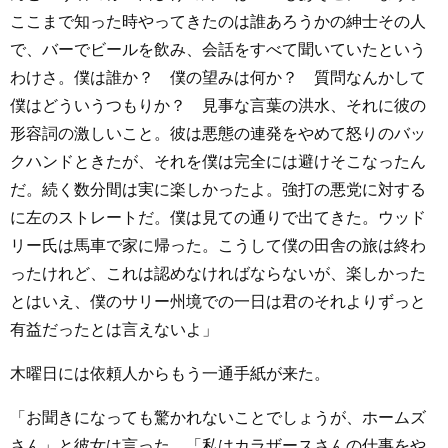
ここまで知った時やってきたのは誰あろうかの紳士その人
で、バーでビールを飲み、会話をすべて聞いていたという
わけさ。僕は誰か？ 僕の望みは何か？ 質問なんかして
僕はどういうつもりか？ 見事な言葉の洪水、それに彼の
形容詞の激しいこと。彼は悪態の連発をやめて怒りのバッ
クハンドときたが、それを僕は完全には避けそこなったん
だ。続く数分間は実に楽しかったよ。強打の悪党に対する
に左のストレートだ。僕は見ての通りで出てきた。ウッド
リー氏は馬車で家に帰った。こうして僕の田舎の旅は終わ
ったけれど、これは認めなければならないが、楽しかった
とはいえ、僕のサリー州境での一日は君のそれよりずっと
有益だったとは言えないよ」
木曜日には依頼人からもう一通手紙が来た。
「お聞きになっても驚かれないことでしょうが、ホームズ
さん」と彼女は言った。「私はカラザースさんの仕事をや