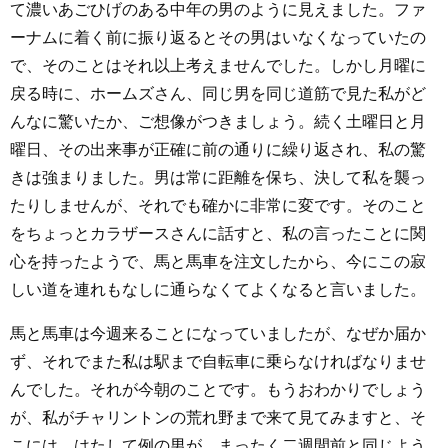
て濃いあごひげのある中年の男のように見えました。ファ
ーナムに着く前に振り返るとその男はいなくなっていたの
で、そのことはそれ以上考えませんでした。しかし月曜に
戻る時に、ホームズさん、同じ男を同じ道筋で見た私がど
んなに驚いたか、ご想像がつきましょう。続く土曜日と月
曜日、その出来事が正確に前の通りに繰り返され、私の驚
きは強まりました。男は常に距離を保ち、決して私を襲っ
たりしませんが、それでも確かに非常に変です。そのこと
をちょっとカラザースさんに話すと、私の言ったことに関
心を持ったようで、馬と馬車を注文したから、今にこの寂
しい道を連れもなしに通らなくてよくなると言いました。
馬と馬車は今週来ることになっていましたが、なぜか届か
ず、それでまた私は駅まで自転車に乗らなければなりませ
んでした。それが今朝のことです。もうおわかりでしょう
が、私がチャリントンの荒れ野まで来て見てみますと、そ
こには、はたして例の男が、まったく二週間前と同じよう