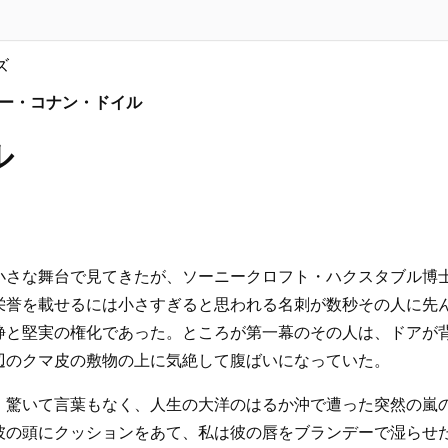
ズ
サー・コナン・ドイル
ル
小さな舞台で見てきたが、ソーニークロフト・ハクスタブル博
栄誉を載せるには小さすぎると思われる名刺が数秒その人に先
静と堅実の権化であった。ところが第一幕のその人は、ドアが
辺のクマ皮の敷物の上に気絶して腹ばいになっていた。
、驚いて言葉もなく、人生の大洋のはるか沖で遭った突然の嵐
彼の頭にクッションをあて、私は彼の唇をブランデーで湿らせ