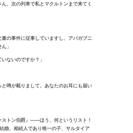
さん、次の列車で私とマクルトンまで来てく
文書の事件に従事していますし、アバガブニ
せん」
ていないのですか？」
っと噂が載りまして。あなたのお耳にも届い
ーストン伯爵』――ほう、何というリスト！
と結婚。相続人であり唯一の子、サルタイア