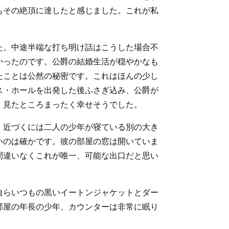
もその絶頂に達したと感じました。これが私
た。中途半端な打ち明け話はこうした場合不
かったのです。公爵の結婚生活が穏やかなも
たことは公然の秘密です。これはほんの少し
ス・ホールを出発した後ふさぎ込み、公爵が
、見たところまったく幸せそうでした。
、近づくには二人の少年が寝ている別の大き
いのは確かです。彼の部屋の窓は開いていま
間違いなくこれが唯一、可能な出口だと思い
自らいつもの黒いイートンジャケットとダー
部屋の年長の少年、カウンターは非常に眠り