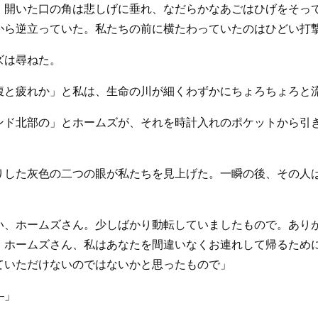
、開いた口の角は悲しげに垂れ、なだらかなあごはひげをそっ
から逆立っていた。私たちの前に横たわっていたのはひどい打
ズは尋ねた。
腹と疲れか」と私は、生命の川が細くわずかにちょろちょろと
ンド北部の」とホームズが、それを時計入れのポケットから引
りした灰色の二つの眼が私たちを見上げた。一瞬の後、その人
い、ホームズさん。少しばかり動転していましたもので。あり
。ホームズさん、私はあなたを間違いなくお連れして帰るため
ていただけないのではないかと思ったもので」
―」