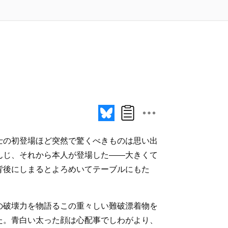
士の初登場ほど突然で驚くべきものは思い出
んじ、それから本人が登場した――大きくて
背後にしまるとよろめいてテーブルにもた
の破壊力を物語るこの重々しい難破漂着物を
た。青白い太った顔は心配事でしわがより、