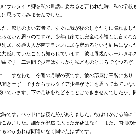
幼いサルタイア卿を私の世話に委ねると言われた時、私の学校
とは思ってもみませんでした。
した。感じのよい若者で、すぐに我が校のしきたりに慣れまし
たらないと思うのですが、少年は家では完全に幸福とは言えな
り別居、公爵夫人が南フランスに居を定めるという結果になっ
に共感していたことも知られています。彼は母親がホールダネ
理由です。二週間で少年はすっかり私どものところでくつろぎ
す――すなわち、今週の月曜の夜です。彼の部屋は三階にあり
見聞きせず、ですからサルタイア少年がそこを通って出ていな
続いています。下の足跡をたどることはできませんでしたが、
七時です。ベッドには寝た跡がありました。彼は出かける前に
着こみました。誰かが部屋に入った形跡はなく、また、内側の
なものがあれば間違いなく聞いたはずです。