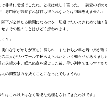
のは非常に怠慢でしたね」と彼は厳しく言った。「調査の初め
が、専門家が観察すれば何も得られないとは到底思えません」
。閣下が公然たる醜聞になるのを一切避けたいときわめて強く
にせよその種のことはひどく嫌われます」
ょう？」
。明白な手がかりが直ちに得られ、すなわち少年と若い男が近
その二人がリバプールで捕らえられたという知らせがありまし
望と失望の中、眠れぬ夜を過ごした後、早い列車でまっすぐあ
地元の調査は力を抜くことになったでしょうね」
事件はこれ以上はなく遺憾な処理をされてきたわけです」