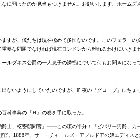
んなに弱ったのか見当もつきません。お願いします、ホームズ
いますが、僕たちは現在極めて多忙なのです。このフェラーの
て重要な問題でなければ現在ロンドンから離れるわけにいきま
ホールダネス公爵の一人息子の誘拐について何もお聞きになっ
に出ないようにしていたのですが、昨夜の『グローブ』にちょ
の百科事典の『Ｈ』の巻を手に取った。
勲爵士、枢密顧問官』――この項の半分！『ビバリー男爵、カ
代理官。1888年、サー・チャールズ・アプルドアの娘エディス