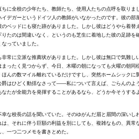
直ちに全校の少年たち、教師たち、使用人たちの点呼を取りま
ハイデガーというドイツ人の教師がいなかったのです。彼の部
彼のベッドにも寝た跡がありました。しかし彼はどうやら着替
下りたのは間違いなく、というのも芝生に着地した彼の足跡を
くなっていました。
も非常に立派な推薦状がありました。しかし彼は無口で気難し
はまったく見つからず、今日、木曜の朝になっても火曜の朝同
。ほんの数マイル離れているだけですし、突然ホームシックに
公爵はひどく動揺なさって――私について言えば、ごらんのよ
あなたが全能力を発揮することがあるなら、どうか今そうする
不幸な校長の話を聞いていた。そのゆがんだ眉と眉間の深いし
れは、それに伴う巨額の利益を別にしても、複雑なもの、異常
し、一つ二つメモを書きとめた。