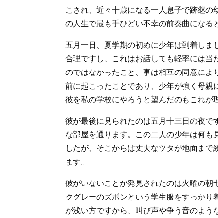
こされ、近々十歳になる一人息子で跡継の
の人生で最も手ひどい不幸の前奏曲になる
五月一日、夏学期の初めに少年は到着しま
合理ですし、これはお話しても軽率には当
のではなかったこと、事は相互の同意によ
前に起こったことであり、少年が強く母親
彼を私の学校にやろうと望んだのもこれが
彼が最後に見られたのは五月十三日の夜で
な部屋を通ります。この二人の少年は何も
したが、そこからは丈夫なツタが地面まで
ます。
彼がいないことが発見されたのは火曜の朝
クグレーのズボンという学生服をすっかり
が浅い方ですから、叫び声や争う音のよう