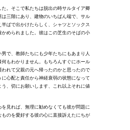
した。そこで私たちは脱出の時サルタイア卿
屋は三階にあり、建物のいちばん端で、サル
え半ばで出かけたらしく、シャツとソックス
確かめられました。彼はこの芝生のそばの小
い男で、教師たちにも少年たちにもあまり人
様何もわかりません。もちろんすぐにホール
襲われて父親の元へ帰ったのかと思ったので
うに心配と責任から神経衰弱の状態になって
よう、切にお願いします、これ以上それに値
わを見れば、無理に勧めなくても彼が問題に
なものを愛好する彼の心に直接訴えたにちが