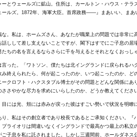
ャーとウェールズに鉱山。住所は、カールトン・ハウス・テラ
ールズ。1872年、海軍大臣。首席政務――』まあいい、ま
福な。私は、ホームズさん、あなたが職業上の問題では非常に
お話しして差し支えないことですが、閣下はすでにご子息の居
男たちの名を言えるならさらに千を与えるとそれとなくおっし
は言った。「ワトソン、僕たちは北イングランドに戻られるハ
飲み終えられたら、何が起こったのか、いつ起こったのか、ど
ニークロフト・ハクスタブル博士がその問題とどんな関係にあ
のささやかな尽力を求めにいらしたのか、どうか教えてくださ
。目には光、頬には赤みが戻った彼はすごい勢いで状況を明瞭
あり、私はその創立者であり校長であるとご承知ください。『
。プライオリは間違いなくイングランドで最高かつ最上の私立
がご子息を私に託されました。しかし三週間前、ホールダネス