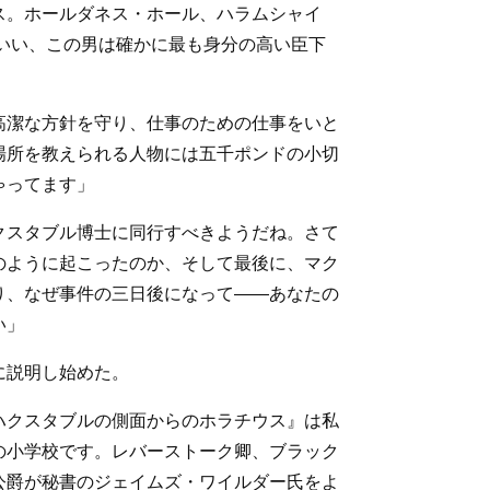
ス。ホールダネス・ホール、ハラムシャイ
あいい、この男は確かに最も身分の高い臣下
高潔な方針を守り、仕事のための仕事をいと
場所を教えられる人物には五千ポンドの小切
ゃってます」
クスタブル博士に同行すべきようだね。さて
のように起こったのか、そして最後に、マク
り、なぜ事件の三日後になって――あなたの
い」
に説明し始めた。
ハクスタブルの側面からのホラチウス』は私
の小学校です。レバーストーク卿、ブラック
公爵が秘書のジェイムズ・ワイルダー氏をよ