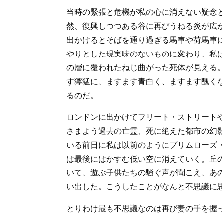
当時の緊張と危機が私の心に消えない疑念
然、復興しつつある谷に再びうねる炎が広
出かけるとそばを通り過ぎる馬車や荷馬車
やりとした現実味のないものに変わり、私
の層に覆われたねじ曲がった死体が見える
す獰猛に、ますます青白く、ますます醜く
るのだ。
ロンドンに出かけてフリート・ストリート
さまよう過去の亡霊、死に絶えた都市の幻
いる前日に私は以前のようにプリムローズ
は最後にはかすむ低い空に消えていく。丘
いて、遊ぶ子供たちの騒ぐ声が聞こえ、あ
い出した。こうしたことがなんと不思議に
とりわけ最も不思議なのは再び妻の手を握