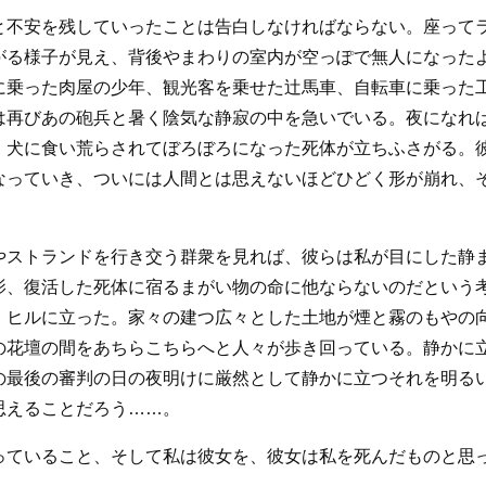
と不安を残していったことは告白しなければならない。座って
がる様子が見え、背後やまわりの室内が空っぽで無人になった
に乗った肉屋の少年、観光客を乗せた辻馬車、自転車に乗った
は再びあの砲兵と暑く陰気な静寂の中を急いでいる。夜になれ
。犬に食い荒らされてぼろぼろになった死体が立ちふさがる。
なっていき、ついには人間とは思えないほどひどく形が崩れ、
やストランドを行き交う群衆を見れば、彼らは私が目にした静
影、復活した死体に宿るまがい物の命に他ならないのだという
・ヒルに立った。家々の建つ広々とした土地が煙と霧のもやの
の花壇の間をあちらこちらへと人々が歩き回っている。静かに
の最後の審判の日の夜明けに厳然として静かに立つそれを明る
思えることだろう……。
っていること、そして私は彼女を、彼女は私を死んだものと思