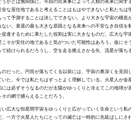
どうかとは無関係に、今回の出来事によって人類の未来に関す
安全な居住地であると考えることはもはやできないと私たちは
もって予測することは決してできない。より大きな宇宙の構造
れない。衰退の最も大きな原因となる未来への不安なき自信を
を促進するために果たした役割は実に大きなものだ。広大な宇
星こそが安住の地であると気がついた可能性はあろう。仮にそ
って続けられるだろうし、空を走る燃えさかる矢、流星が落ち
ものだった。円筒が落ちてくる以前には、宇宙の奥深くを見回
ていた。今では私たちはずっとよく理解している。火星人が金
的には必ずそうなるのだが太陽がゆっくりと冷えてこの地球が
をその網で捕らえることだろう。
ない広大な恒星間宇宙をゆっくりと広がっていく生命という私
だ。一方で火星人たちにとっての滅亡は一時的に先延ばしにさ