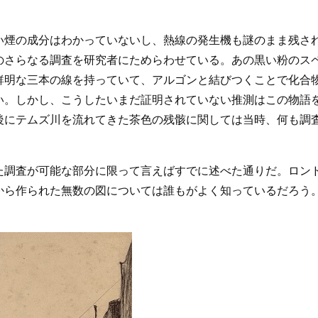
い煙の成分はわかっていないし、熱線の発生機も謎のまま残さ
のさらなる調査を研究者にためらわせている。あの黒い粉のス
鮮明な三本の線を持っていて、アルゴンと結びつくことで化合
い。しかし、こうしたいまだ証明されていない推測はこの物語
後にテムズ川を流れてきた茶色の残骸に関しては当時、何も調
た調査が可能な部分に限って言えばすでに述べた通りだ。ロン
から作られた無数の図については誰もがよく知っているだろう
。