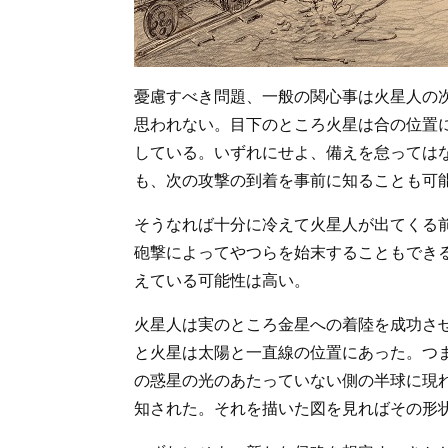
憂慮すべき問題、一般の関心事は火星人の
思われない。目下のところ火星は合の位置
している。いずれにせよ、備えを怠っては
も、次の攻撃の到着を事前に知ることも可
そうなれば十分に冷えて火星人が出てくる
砲撃によってやつらを始末することもでき
えている可能性は高い。
火星人は実のところ金星への着陸を成功さ
と火星は太陽と一直線の位置にあった。つ
の惑星の光のあたっていない側の半球に現
知された。それを描いた図を見ればその形