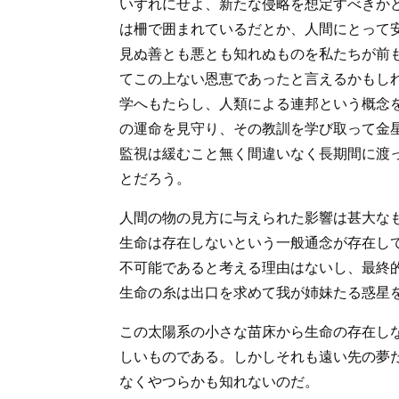
いずれにせよ、新たな侵略を想定すべきか
は柵で囲まれているだとか、人間にとって
見ぬ善とも悪とも知れぬものを私たちが前
てこの上ない恩恵であったと言えるかもし
学へもたらし、人類による連邦という概念
の運命を見守り、その教訓を学び取って金
監視は緩むこと無く間違いなく長期間に渡
とだろう。
人間の物の見方に与えられた影響は甚大な
生命は存在しないという一般通念が存在し
不可能であると考える理由はないし、最終
生命の糸は出口を求めて我が姉妹たる惑星
この太陽系の小さな苗床から生命の存在し
しいものである。しかしそれも遠い先の夢
なくやつらかも知れないのだ。