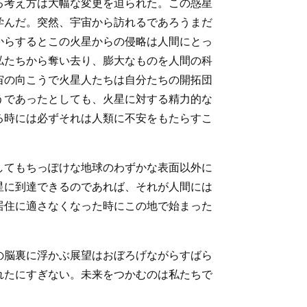
る考え方は大幅な変更を迫られた。この惑星
学んだ。突然、宇宙から訪れるであろうまだ
からするとこの火星からの侵略は人間にとっ
私たちから奪い去り、膨大なものを人間の科
宙の向こうで火星人たちは自分たちの開拓団
うであったとしても、火星に対する精力的な
る時には必ずそれは人類に不安をもたらすこ
してもちっぽけな地球のわずかな表面以外に
星に到達できるのであれば、それが人間には
居住に適さなくなった時にこの地で始まった
の脳裏に浮かぶ展望はおぼろげながらすばら
れたにすぎない。未来をつかむのは私たちで