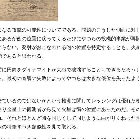
次なる攻撃の可能性についてである。問題のこうした側面に対
にあるが衝の位置に戻ってくるたびにやつらの投機的事業が再
ならない。発射がおこなわれる砲の位置を特定することも、火
能であると思われる。
前に円筒をダイナマイトか大砲で破壊することもできるだろう
る。最初の奇襲の失敗によってやつらは大きな優位を失ったよ
せているのではないかという推測に関してレッシングは優れた
まり金星上の観測者から見て火星は衝の位置にあったのだ。そ
れ、それとほとんど時を同じくして同じように曲がりくねった
状の特筆すべき類似性を見て取れる。