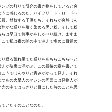
ランプの灯りで研究の書き物をしていると突
ように感じるのだ。バイフリート・ロードへ
工員、登校する子供たち、それらが突然ぼん
ば静かな通りを暗く染める黒い粉、そして粉
彼らは早口で何事かをしゃべり続け、ますま
そこで私は夜の闇の中で凍えて惨めに目覚め
まり返る荒れ果てた通りをあちらこちらへと
考えが脳裏に浮かぶ。この最後の章を書いて
向こうでぼんやりと青みがかって見え、それ
立つあの火星人のマシンの周囲には見物人が
い光の中ではっきりと目にした時のことを思
っていたそのことなのだ。