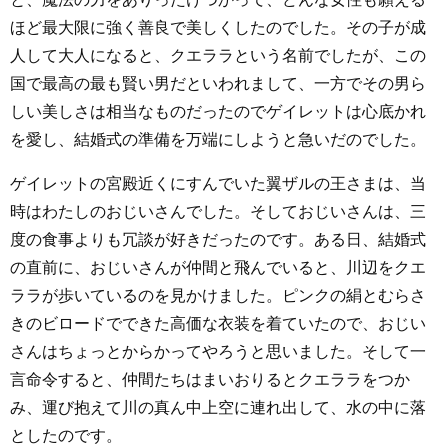
ほど最大限に強く善良で美しくしたのでした。その子が成
人して大人になると、クエララという名前でしたが、この
国で最高の最も賢い男だといわれまして、一方でその男ら
しい美しさは相当なものだったのでゲイレットは心底かれ
を愛し、結婚式の準備を万端にしようと急いだのでした。
ゲイレットの宮殿近くにすんでいた翼ザルの王さまは、当
時はわたしのおじいさんでした。そしておじいさんは、三
度の食事よりも冗談が好きだったのです。ある日、結婚式
の直前に、おじいさんが仲間と飛んでいると、川辺をクエ
ララが歩いているのを見かけました。ピンクの絹とむらさ
きのビロードでできた高価な衣装を着ていたので、おじい
さんはちょっとからかってやろうと思いました。そして一
言命令すると、仲間たちはまいおりるとクエララをつか
み、運び抱えて川の真ん中上空に連れ出して、水の中に落
としたのです。