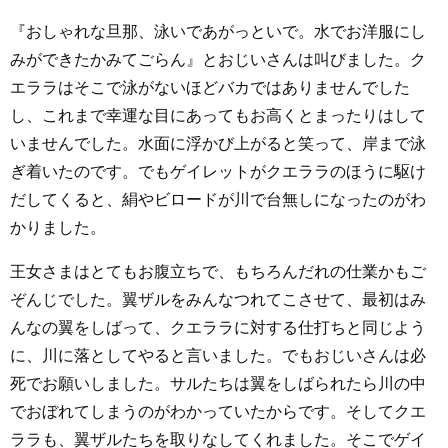
『おしゃれな旦那、泳いであがっといで。水でお洋服にし
みができたかみてごらん』とおじいさんは叫びました。ク
エララはそこで泳がないほどバカではありませんでした
し、これまで幸運な目にあってもお高くとまったりはして
いませんでした。水面に浮かび上がると笑って、岸まで泳
ぎ着いたのです。でもゲイレットがクエララのほうに駆け
だしてくると、絹やビロードが川で台無しになったのがわ
かりました。
王女さまはとてもお腹立ちで、もちろんだれの仕業かもご
ぞんじでした。翼ザルをみんなつれてこさせて、最初はみ
んなの翼をしばって、クエララに対する仕打ちと同じよう
に、川に落としてやると言いました。でもおじいさんは必
死でお願いしました。サルたちは翼をしばられたら川の中
でおぼれてしまうのがわかっていたからです。そしてクエ
ララも、翼ザルたちを取りなしてくれました。そこでゲイ