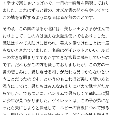
く幸せで楽しさいっぱいで、一日の一瞬毎を満喫しており
ました。これはずっと昔の、オズが雲の間からやってきて
この地を支配するようになるはるか前のことです。
その頃、この国のはるか北には、美しい王女さまが住んで
おりまして、この方は強力な女魔法使いでもありました。
魔法はすべて人助けに使われ、善人を傷つけたことは一度
もないとされていました。名前はゲイレットといい、ルビ
ーの大きな固まりでできたすてきな宮殿に暮らしていたの
です。だれもがこの方を愛しておりましたが、この方の一
番の悲しみは、愛し返せる相手がだれも見つからないとい
うことだったのです。というのもこれほど美しく賢い方と
添うにしては、男たちはみんなあまりにバカで醜すぎたか
らでした。でもついに、ハンサムで男らしくて歳以上に賢
い少年が見つかりました。ゲイレットは、この子が男にな
ったら夫にしようと決意して、ルビーの宮殿につれて帰る
と、魔法の力をありったけつかって、どんな女性も願える