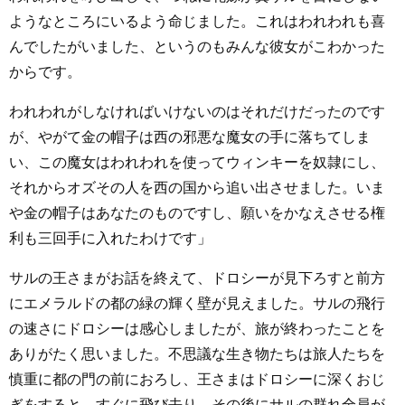
ようなところにいるよう命じました。これはわれわれも喜
んでしたがいました、というのもみんな彼女がこわかった
からです。
われわれがしなければいけないのはそれだけだったのです
が、やがて金の帽子は西の邪悪な魔女の手に落ちてしま
い、この魔女はわれわれを使ってウィンキーを奴隷にし、
それからオズその人を西の国から追い出させました。いま
や金の帽子はあなたのものですし、願いをかなえさせる権
利も三回手に入れたわけです」
サルの王さまがお話を終えて、ドロシーが見下ろすと前方
にエメラルドの都の緑の輝く壁が見えました。サルの飛行
の速さにドロシーは感心しましたが、旅が終わったことを
ありがたく思いました。不思議な生き物たちは旅人たちを
慎重に都の門の前におろし、王さまはドロシーに深くおじ
ぎをすると、すぐに飛び去り、その後にサルの群れ全員が