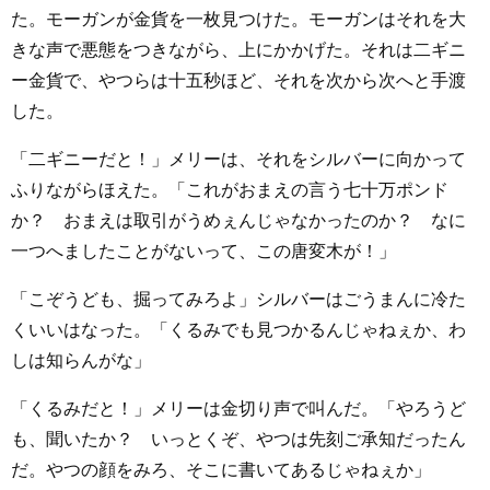
た。モーガンが金貨を一枚見つけた。モーガンはそれを大
きな声で悪態をつきながら、上にかかげた。それは二ギニ
ー金貨で、やつらは十五秒ほど、それを次から次へと手渡
した。
「二ギニーだと！」メリーは、それをシルバーに向かって
ふりながらほえた。「これがおまえの言う七十万ポンド
か？ おまえは取引がうめぇんじゃなかったのか？ なに
一つへましたことがないって、この唐変木が！」
「こぞうども、掘ってみろよ」シルバーはごうまんに冷た
くいいはなった。「くるみでも見つかるんじゃねぇか、わ
しは知らんがな」
「くるみだと！」メリーは金切り声で叫んだ。「やろうど
も、聞いたか？ いっとくぞ、やつは先刻ご承知だったん
だ。やつの顔をみろ、そこに書いてあるじゃねぇか」