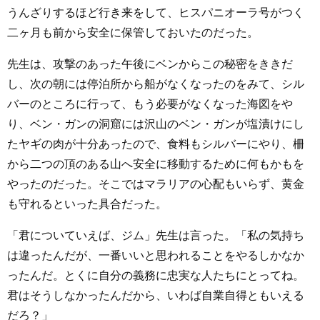
うんざりするほど行き来をして、ヒスパニオーラ号がつく
二ヶ月も前から安全に保管しておいたのだった。
先生は、攻撃のあった午後にベンからこの秘密をききだ
し、次の朝には停泊所から船がなくなったのをみて、シル
バーのところに行って、もう必要がなくなった海図をや
り、ベン・ガンの洞窟には沢山のベン・ガンが塩漬けにし
たヤギの肉が十分あったので、食料もシルバーにやり、柵
から二つの頂のある山へ安全に移動するために何もかもを
やったのだった。そこではマラリアの心配もいらず、黄金
も守れるといった具合だった。
「君についていえば、ジム」先生は言った。「私の気持ち
は違ったんだが、一番いいと思われることをやるしかなか
ったんだ。とくに自分の義務に忠実な人たちにとってね。
君はそうしなかったんだから、いわば自業自得ともいえる
だろ？」