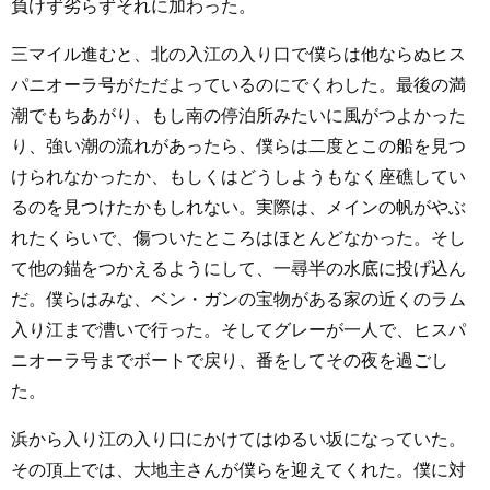
負けず劣らずそれに加わった。
三マイル進むと、北の入江の入り口で僕らは他ならぬヒス
パニオーラ号がただよっているのにでくわした。最後の満
潮でもちあがり、もし南の停泊所みたいに風がつよかった
り、強い潮の流れがあったら、僕らは二度とこの船を見つ
けられなかったか、もしくはどうしようもなく座礁してい
るのを見つけたかもしれない。実際は、メインの帆がやぶ
れたくらいで、傷ついたところはほとんどなかった。そし
て他の錨をつかえるようにして、一尋半の水底に投げ込ん
だ。僕らはみな、ベン・ガンの宝物がある家の近くのラム
入り江まで漕いで行った。そしてグレーが一人で、ヒスパ
ニオーラ号までボートで戻り、番をしてその夜を過ごし
た。
浜から入り江の入り口にかけてはゆるい坂になっていた。
その頂上では、大地主さんが僕らを迎えてくれた。僕に対