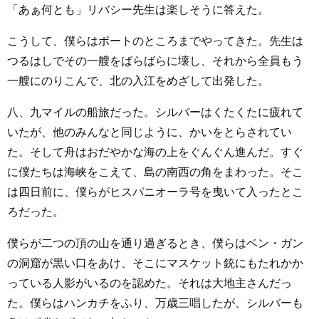
「あぁ何とも」リバシー先生は楽しそうに答えた。
こうして、僕らはボートのところまでやってきた。先生は
つるはしでその一艘をばらばらに壊し、それから全員もう
一艘にのりこんで、北の入江をめざして出発した。
八、九マイルの船旅だった。シルバーはくたくたに疲れて
いたが、他のみんなと同じように、かいをとらされてい
た。そして舟はおだやかな海の上をぐんぐん進んだ。すぐ
に僕たちは海峡をこえて、島の南西の角をまわった。そこ
は四日前に、僕らがヒスパニオーラ号を曳いて入ったとこ
ろだった。
僕らが二つの頂の山を通り過ぎるとき、僕らはベン・ガン
の洞窟が黒い口をあけ、そこにマスケット銃にもたれかか
っている人影がいるのを認めた。それは大地主さんだっ
た。僕らはハンカチをふり、万歳三唱したが、シルバーも