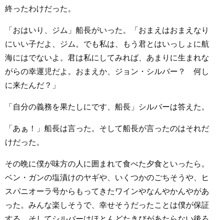
終ったわけだった。
「おはいり、ジム」船長がいった。「おまえはおまえなり
にいい子だよ、ジム。でも私は、もう君とはいっしょに航
海にはでないよ。君は私にしてみれば、あまりに生まれな
がらの幸運児だよ。おまえか、ジョン・シルバー？ 何し
に来たんだ？」
「自分の義務を果たしにです、船長」シルバーは答えた。
「あぁ！」船長は言った。そして船長が言ったのはそれだ
けだった。
その晩に僕が味方の人に囲まれて食べた夕食といったら。
ベン・ガンの塩漬けのヤギや、いくつかのごちそうや、ヒ
スパニオーラ号からもってきたワインやなんやかんやがあ
った。みんな楽しそうで、幸せそうだったことは僕が保証
する。そしてシルバーはほとんどたきびがあたらない後ろ