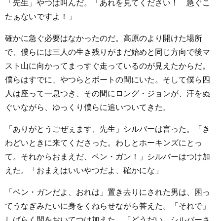
「先生」やつは叫んだ。「あれを見てください！ 急ぐこ
たぁないですよ！」
確かに急ぐ必要はなかったのだ。高原のより開けた場所
で、僕らには三人の生き残りがまだ始めと同じ方向で後マ
スト山に向かってまっすぐ走っているのが見えたからだ。
僕らはすでに、やつらとボートの間にいた。そして僕ら四
人は座って一息つき、その間にロング・ジョンが、汗をぬ
ぐいながら、ゆっくり僕らに追いついてきた。
「ありがとうごぜぇます、先生」シルバーは言った。「き
わどいときに来てくださった。わしとホーキンズにとっ
て。それからおまえだ、ベン・ガン！」シルバーはつけ加
えた。「おまえはいいやつだよ、確かにな」
「ベン・ガンだよ、おれは」置き去りにされた男は、困っ
てうなぎみたいに身をくねらせながら答えた。「それで」
しばらく間をおいてつけ加えた。「どうだい、シルバーさ