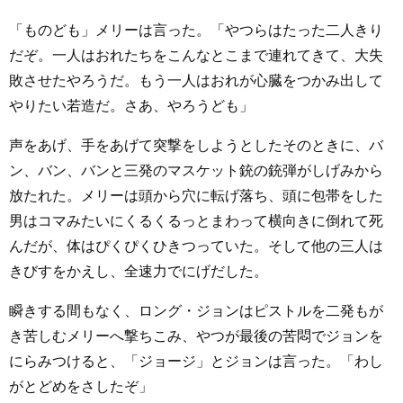
「ものども」メリーは言った。「やつらはたった二人きり
だぞ。一人はおれたちをこんなとこまで連れてきて、大失
敗させたやろうだ。もう一人はおれが心臓をつかみ出して
やりたい若造だ。さあ、やろうども」
声をあげ、手をあげて突撃をしようとしたそのときに、バ
ン、バン、バンと三発のマスケット銃の銃弾がしげみから
放たれた。メリーは頭から穴に転げ落ち、頭に包帯をした
男はコマみたいにくるくるっとまわって横向きに倒れて死
んだが、体はぴくぴくひきつっていた。そして他の三人は
きびすをかえし、全速力でにげだした。
瞬きする間もなく、ロング・ジョンはピストルを二発もが
き苦しむメリーへ撃ちこみ、やつが最後の苦悶でジョンを
にらみつけると、「ジョージ」とジョンは言った。「わし
がとどめをさしたぞ」