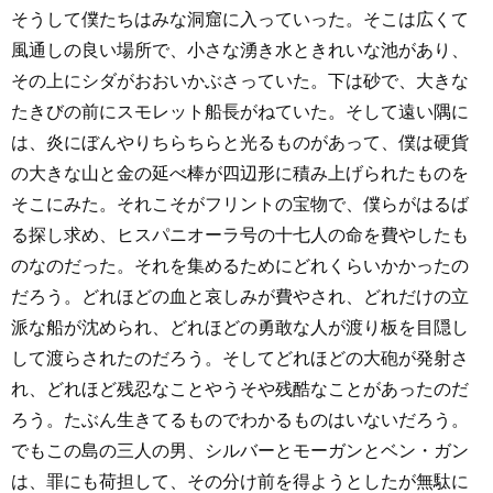
そうして僕たちはみな洞窟に入っていった。そこは広くて
風通しの良い場所で、小さな湧き水ときれいな池があり、
その上にシダがおおいかぶさっていた。下は砂で、大きな
たきびの前にスモレット船長がねていた。そして遠い隅に
は、炎にぼんやりちらちらと光るものがあって、僕は硬貨
の大きな山と金の延べ棒が四辺形に積み上げられたものを
そこにみた。それこそがフリントの宝物で、僕らがはるば
る探し求め、ヒスパニオーラ号の十七人の命を費やしたも
のなのだった。それを集めるためにどれくらいかかったの
だろう。どれほどの血と哀しみが費やされ、どれだけの立
派な船が沈められ、どれほどの勇敢な人が渡り板を目隠し
して渡らされたのだろう。そしてどれほどの大砲が発射さ
れ、どれほど残忍なことやうそや残酷なことがあったのだ
ろう。たぶん生きてるものでわかるものはいないだろう。
でもこの島の三人の男、シルバーとモーガンとベン・ガン
は、罪にも荷担して、その分け前を得ようとしたが無駄に