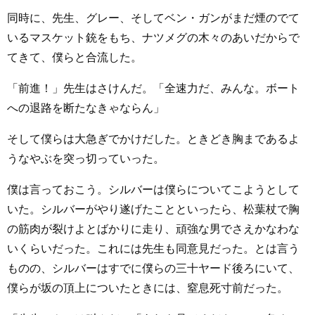
同時に、先生、グレー、そしてベン・ガンがまだ煙のでて
いるマスケット銃をもち、ナツメグの木々のあいだからで
てきて、僕らと合流した。
「前進！」先生はさけんだ。「全速力だ、みんな。ボート
への退路を断たなきゃならん」
そして僕らは大急ぎでかけだした。ときどき胸まであるよ
うなやぶを突っ切っていった。
僕は言っておこう。シルバーは僕らについてこようとして
いた。シルバーがやり遂げたことといったら、松葉杖で胸
の筋肉が裂けよとばかりに走り、頑強な男でさえかなわな
いくらいだった。これには先生も同意見だった。とは言う
ものの、シルバーはすでに僕らの三十ヤード後ろにいて、
僕らが坂の頂上についたときには、窒息死寸前だった。