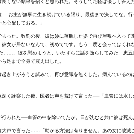
は良くない結果を招くと思われた。そうして足軽は優しく答えた
は──お主が無事に生き続けている限り、最後まで決してな。行
かと心配しておる。」
で去った。数刻の後、彼は妙に落胆した姿で再び屋敷へ入って
。彼女が居ないなんて、初めてです。もう二度と会ってはくれ
した……」彼を慰めようと、いたずらに話を逸らしてみた。忠五
から足まで全身で震え出した。
は起き上がろうと試みて、再び意識を無くした。病んでいるのは
意深く診察した後、医者は声を荒げて言った──「血管には水し
が行われた──血管の中を除いてだが。日が沈むと共に彼は死ん
は大声で言った……「助かる方法は有りません。あの女に破滅