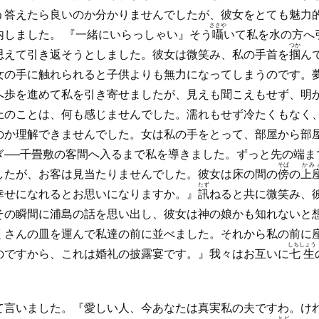
う答えたら良いのか分かりませんでしたが、彼女をとても魅力
ささや
内しました。 『一緒にいらっしゃい』そう
囁
いて私を水の方へ
つか
思えて引き返そうとしました。彼女は微笑み、私の手首を
掴
ん
女の手に触れられると子供よりも無力になってしまうのです。
へ歩を進めて私を引き寄せましたが、見えも聞こえもせず、明
上のことは、何も感じませんでした。濡れもせず冷たくもなく
のか理解できませんでした。女は私の手をとって、部屋から部屋
ぎ──千畳敷の客間へ入るまで私を導きました。ずっと先の端ま
そば
かみ
したが、お客は見当たりませんでした。彼女は床の間の
傍
の
上
たず
幸せになれるとお思いになりますか。』
訊
ねると共に微笑み、
その瞬間に浦島の話を思い出し、彼女は神の娘かも知れないと
くさんの皿を運んで私達の前に並べました。それから私の前に
しちしょう
のですから、これは婚礼の披露宴です。』我々はお互いに
七生
て言いました。『愛しい人、今あなたは真実私の夫ですわ。け
とど