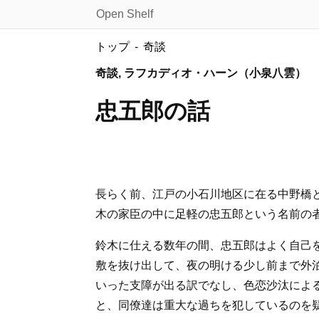
Open Shelf
トップ
奇談
奇談, ラフカディオ・ハーン（小泉八雲）
忠五郎の話
長らく前、江戸の小石川地区に在る中野橋
木の家臣の中に
足軽
の忠五郎という名前の
鈴木に仕える数年の間、忠五郎はよく自己
敷を抜け出して、夜の明ける少し前まで外
いった支障が出る訳でなし、色恋沙汰によ
と、同僚達は重大な過ちを犯しているのを