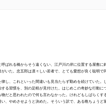
と呼ばれる橋からそう遠くない、江戸川の岸に位置する屋敷に
者がいた。忠五郎は凛々しい若者で、とても愛想が良く聡明で
を律し、これといった間違いも見当たらず勤めを続けていた。
泊する習慣を、別の足軽が見付けた。はじめこの奇妙な行動に
る物だと思われたので何も言わなかった。けれどもしばらくす
疑い、やめさせようと決めた。そういう訳で、ある晩ちょうど