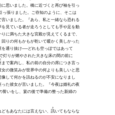
的に思いました。橋に近づくと再び袖を引っ
引っ張りました。ご存知のように、そこは
で言いました。『あら、私と一緒なら恐れる
夢を見ている者が走ろうとしても手や足を動
かりに満ちた大きな宮殿が見えてくるまで、
、回りの何もかもが乾いて暖かく美しかった
を通り抜け──どれも空っぽではあって
で灯りが燃やされた大きな床の間の前に
ざ
座
まで案内し、私の前の自分の席につき言っ
彼女の微笑みが世界中の何よりも美しいと思
想像して何かを訊ねるのが不安になりまし
座った彼女が言いました。『今夜は婚礼の夜
の誓いをし、宴の後で準備の整った新婦の
き
れどもあなたには言えない、
訊
いてもならな