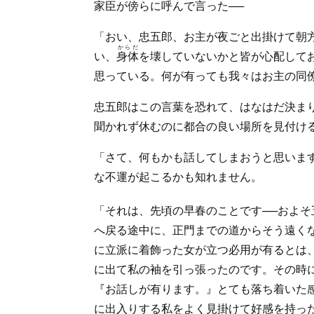
家臣が傍らに呼んで言った──
「おい、忠五郎、お主が夜ごと出掛けて朝
からだ
い、
身体
を壊していないかと皆が心配して
思っている。何が有っても我々はお主の同
忠五郎はこの言葉を恐れて、はなはだ決ま
聞かれず休むのに都合の良い場所を見付け
「さて、何もかも話してしまおうと思いま
な不運が起こるかも知れません。
「それは、先頃の早春のことです──およそ
へ戻る途中に、正門までの道からそう遠く
に立派に着飾った女が立つ必用が有るとは
に出て私の袖を引っ張ったのです。その時
『お話しが有ります。』とても落ち着いた
に出入りする私をよく見掛けて好感を持っ