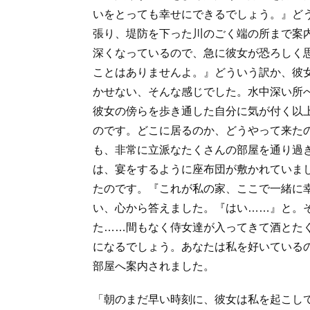
いをとっても幸せにできるでしょう。』ど
張り、堤防を下った川のごく端の所まで案
深くなっているので、急に彼女が恐ろしく
ことはありませんよ。』どういう訳か、彼
かせない、そんな感じでした。水中深い所
彼女の傍らを歩き通した自分に気が付く以
のです。どこに居るのか、どうやって来た
も、非常に立派なたくさんの部屋を通り過
は、宴をするように座布団が敷かれていま
たのです。『これが私の家、ここで一緒に
い、心から答えました。『はい……』と。
た……間もなく侍女達が入ってきて酒とた
になるでしょう。あなたは私を好いている
部屋へ案内されました。
「朝のまだ早い時刻に、彼女は私を起こし