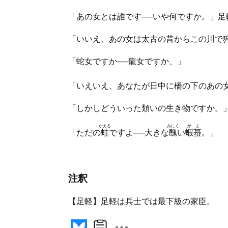
「あの女とは誰です──いや何ですか。」足
「いいえ、あの女は太古の昔からこの川で
「蛇女ですか──龍女ですか、」
「いえいえ、あなたが日中に橋の下のあの
「しかしどういった類いの生き物ですか。
かえる
みにく
がま
「ただの
蛙
ですよ──大きな
醜
い
蝦蟇
。」
注釈
【
足軽
】足軽は兵士では最下級の家臣。