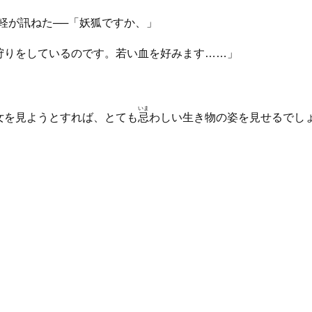
軽が訊ねた──「妖狐ですか、」
狩りをしているのです。若い血を好みます……」
いま
女を見ようとすれば、とても
忌
わしい生き物の姿を見せるでし
」