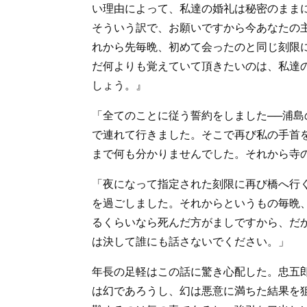
い理由によって、私達の婚礼は秘密のまま
そういう訳で、お願いですから今あなたの
れから先毎晩、初めて会ったのと同じ刻限
だ何よりも覚えていて頂きたいのは、私達
しょう。』
「全てのことに従う誓約をしました──浦
で連れて行きました。そこで再び私の手首
まで何も分かりませんでした。それから寺
「夜になって指定された刻限に再び橋へ行
を過ごしました。それからというもの毎晩
るくらいなら死んだ方がましですから、だ
は決して誰にも話さないでください。」
年長の足軽はこの話に驚き心配した。忠五
は幻であろうし、幻は悪意に満ちた結果を