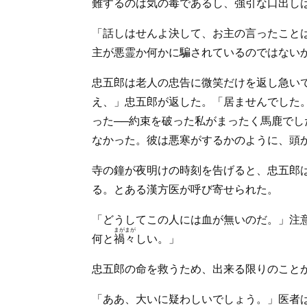
難するのは気の毒であるし、強引な口出し
「話しはせんよ決して、お主の言ったこと
主が悪霊か何かに騙されているのではない
忠五郎は老人の忠告に微笑だけを返し急い
え、」忠五郎が返した。「居ませんでした
った──約束を破った私がまったく馬鹿で
なかった。彼は悪寒がするかのように、頭
寺の鐘が夜明けの時刻を告げると、忠五郎
る。とある漢方医が呼び寄せられた。
「どうしてこの人には血が無いのだ。」注
まがまが
何と
禍々
しい。」
忠五郎の命を救うため、出来る限りのこと
「ああ、大いに疑わしいでしょう。」医者