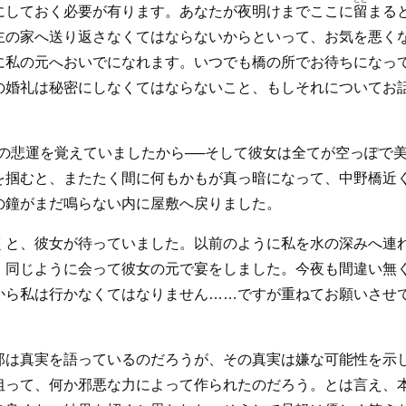
にしておく必要が有ります。あなたが夜明けまでここに
留
まる
主の家へ送り返さなくてはならないからといって、お気を悪く
に私の元へおいでになれます。いつでも橋の所でお待ちになっ
の婚礼は秘密にしなくてはならないこと、もしそれについてお
島の悲運を覚えていましたから──そして彼女は全てが空っぽで
を掴むと、またたく間に何もかもが真っ暗になって、中野橋近
の鐘がまだ鳴らない内に屋敷へ戻りました。
くと、彼女が待っていました。以前のように私を水の深みへ連
、同じように会って彼女の元で宴をしました。今夜も間違い無
から私は行かなくてはなりません……ですが重ねてお願いさせ
郎は真実を語っているのだろうが、その真実は嫌な可能性を示
狙って、何か邪悪な力によって作られたのだろう。とは言え、