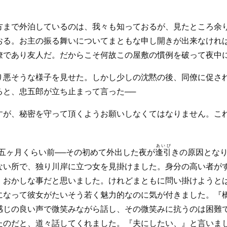
方まで外泊しているのは、我々も知っておるが、見たところ余
おる。お主の振る舞いについてまともな申し開きが出来なけれ
僚であり友人だ。だからこそ何故この屋敷の慣例を破って夜中
り悪そうな様子を見せた。しかし少しの沈黙の後、同僚に促さ
ると、忠五郎が立ち止まって言った──
すが、秘密を守って頂くようお願いしなくてはなりません。こ
あいび
五ヶ月くらい前──その初めて外出した夜が
逢引
きの原因とな
ない所で、独り川岸に立つ女を見掛けました。身分の高い者が
、おかしな事だと思いました。けれどまともに問い掛けようと
になって彼女がたいそう若く魅力的なのに気が付きました。『
感じの良い声で微笑みながら話し、その微笑みに抗うのは困難
たのだと、道々話してくれました。『夫にしたい、』と言いまし