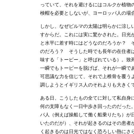
っていて、それを避けるにはコルクか植物
検帽を必要としないが、ヨーロッパ人の場
しかし、なぜビルマの太陽は明らかに涼し
すからだ。これには実に驚かされた。日光
と水平に差す時にはどうなのだろうか？ 
のだろう？ そうした時でも長年の在住者
味する「トーピー」と呼ばれている）。致
一瞬でもトーピーを脱げば、それが一瞬で
可思議な力を信じて、それで上椎骨を覆う
調しようとイギリス人のそれよりも大きく
ある日、こうしたもの全てに対して私自身
何の支障もなく一日中歩き回ったのだった
パ人（例えば操船して働く船乗りたち）が
いたのだが）、それが起きるのはその患者
く起きるのは日光ではなく恐ろしい熱にさ