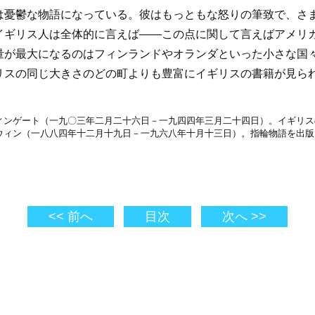
は憂鬱な物語になっている。彼はもっともな怒りの筆致で、さ
イギリス人は全体的に言えば――この点に関して言えばアメリ
量が最大になるのはフィンランドやオランダといった小さな国
リスの同じ大きさのどの町よりも豊富にイギリスの書籍が見ら
ィンゲート（一九〇三年二月二十六日－一九四四年三月二十四日）。イギリス
ウィン（一八八四年十二月十九日－一九六八年十月十三日）。指輪物語を出版
<< 前へ
目次
次へ >>