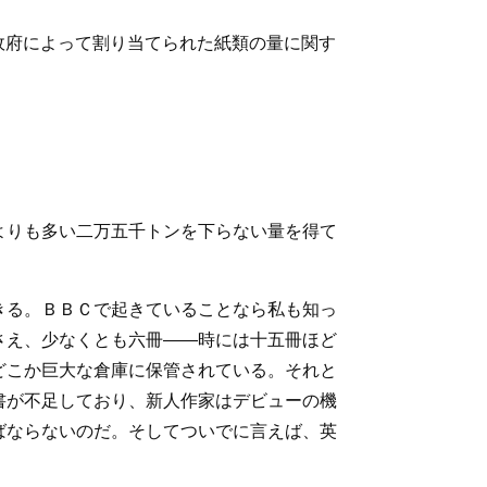
政府によって割り当てられた紙類の量に関す
よりも多い二万五千トンを下らない量を得て
きる。ＢＢＣで起きていることなら私も知っ
さえ、少なくとも六冊――時には十五冊ほど
どこか巨大な倉庫に保管されている。それと
書が不足しており、新人作家はデビューの機
ばならないのだ。そしてついでに言えば、英