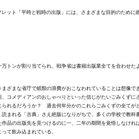
フレット「平時と戦時の出版」には、さまざまな目的のために
十万トンが割り当てられ、戦争省は書籍出版業全てを合わせた
さまざまな省庁で紙類の浪費がおこなわれていることは想像で
組、コメディアンのおしゃべりといった信じがたいごみくずに
じられるだろうか？ 過去何年分かのこれらごみくずの全てが
く読まれる「古典」さえ絶版になりがちで、多くの学校で教科
た作品の出版先を見つけるのに一、二年の期間を覚悟しなけれ
よって飲み込まれている。