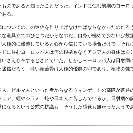
たものであると知ったことだった。インドに住む初期のヨーロ
である。
病についてのこの迷信を作り上げなければならなかったのだろ
欠な道具立てのひとつだからなのだ。自身が極めて少ない少数
が人種的に優越していると心から信じている場合だけで、それ
ンドに住むヨーロッパ人は何の根拠もなくアジア人の身体は自
違いさえ存在するとされていた。しかしヨーロッパ人は日射病
た迷信だろう。薄い頭蓋骨は人種的優越の印であり、植物の髄
ド人、ビルマ人といった者からなるウィンゲートの部隊が普通
ラリア、蛭やシラミ、蛇や日本人に苦しんでいるが、日射病の
撃になるという公式の抗議も、そうした感覚も無かったようで