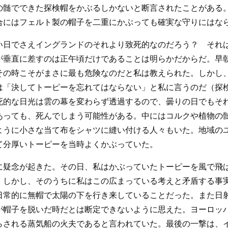
の髄でできた探検帽をかぶるしかないと断言されたことがある
合にはフェルト製の帽子を二重にかぶっても確実な守りにはな
い日でさえイングランドのそれより致死的なのだろう？ それ
が垂直に差すのは正午頃だけであることは明らかだからだ。早
その時こそがまさに最も危険なのだと私は教えられた。しかし
は「決してトーピーを忘れてはならない」と私に言うのだ（探
死的な日光は雲の幕を変わらず透過するので、曇りの日でもそ
あっても、死んでしまう可能性がある。中にはコルクや植物の
ように小さな当て布をシャツに縫い付ける人々もいた。地域の
て分厚いトーピーを当時よくかぶっていた。
に疑念が起きた。その日、私はかぶっていたトーピーを風で飛
。しかし、そのうちに私はこの広まっている考えと矛盾する事
日常的に無帽で太陽の下を行き来していることだった。また日
が帽子を脱いだ時だとは断定できないように思えた。ヨーロッ
らされる蒸気船の火夫であると言われていた。最後の一撃は、