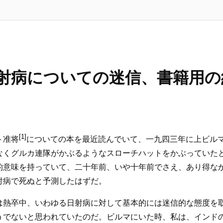
日 日射病についての迷信、書籍用
[1]
ト准将
についての本を最近読んでいて、一九四三年に上ビル
なくグルカ連隊がかぶるようなスローチハットをかぶっていた
的意味を持っていて、二十年前、いや十年前でさえ、あり得な
射病で死ぬと予測したはずだ。
は熱卒中、いわゆる日射病に対して基本的には迷信的な態度を
うでないと思われていたのだ。ビルマにいた時、私は、インド