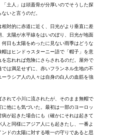
。「土人」は頭蓋骨が分厚いのでそうした探
らないと言うのだ。
は相対的に赤道に近く、日光がより垂直に差
朝、太陽が水平線をはいのぼり、日光が地面
、何日も太陽をめったに見ない雨季はどうな
検帽はヒンドゥスターニー語で「帽子」を意
れを忘れれば危険にさらされるのだ。屋外で
髄では満足せずに、赤いフランネル生地の不
ユーラシア人の人々は自身の白人の血筋を強
ばされて小川に流されたが、そのまま無帽で
実に他にも気づいた。最初は一部のヨーロッ
射病が起きた場合にも（確かにそれは起きて
パ人と同様にアジア人にも起きたし、一番よ
インドの太陽に対する唯一の守りであると思