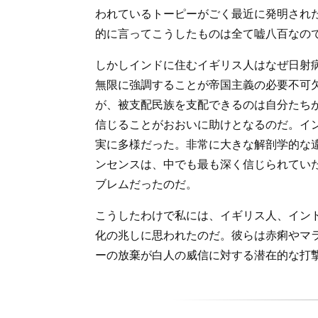
われているトーピーがごく最近に発明され
的に言ってこうしたものは全て嘘八百なの
しかしインドに住むイギリス人はなぜ日射
無限に強調することが帝国主義の必要不可
が、被支配民族を支配できるのは自分たち
信じることがおおいに助けとなるのだ。イ
実に多様だった。非常に大きな解剖学的な
ンセンスは、中でも最も深く信じられてい
ブレムだったのだ。
こうしたわけで私には、イギリス人、イン
化の兆しに思われたのだ。彼らは赤痢やマ
ーの放棄が白人の威信に対する潜在的な打