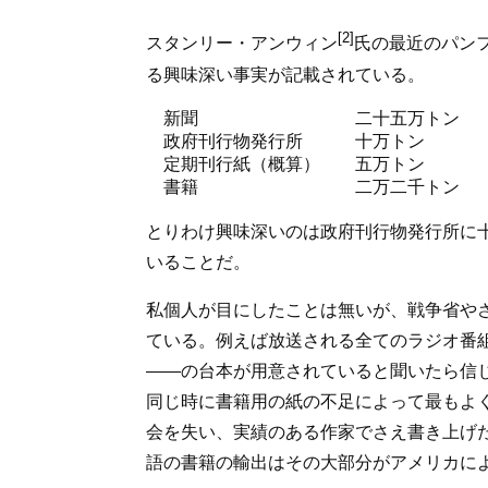
[2]
スタンリー・アンウィン
氏の最近のパン
る興味深い事実が記載されている。
新聞
二十五万トン
政府刊行物発行所
十万トン
定期刊行紙（概算）
五万トン
書籍
二万二千トン
とりわけ興味深いのは政府刊行物発行所に
いることだ。
私個人が目にしたことは無いが、戦争省や
ている。例えば放送される全てのラジオ番
――の台本が用意されていると聞いたら信
同じ時に書籍用の紙の不足によって最もよ
会を失い、実績のある作家でさえ書き上げ
語の書籍の輸出はその大部分がアメリカに