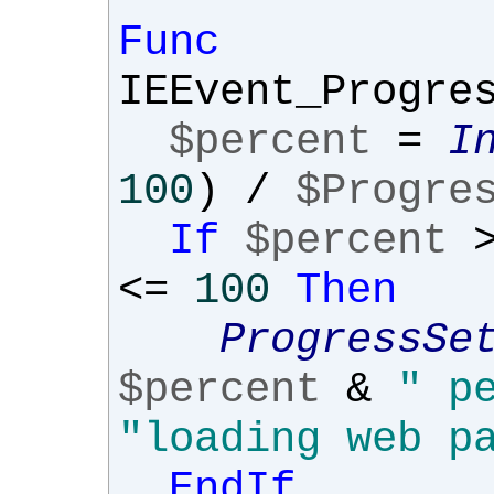
Func
IEEvent_Progre
$percent
=
I
100
)
/
$Progre
If
$percent
<=
100
Then
ProgressSe
$percent
&
" p
"loading web p
EndIf