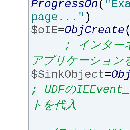
ProgressOn
(
"Ex
page..."
)
$oIE
=
ObjCreate
; インタ
アプリケーション
$SinkObject
=
Ob
; UDFのIEEve
トを代入