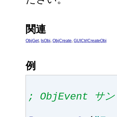
関連
ObjGet
,
IsObj
,
ObjCreate
,
GUICtrlCreateObj
例
; ObjEvent サ