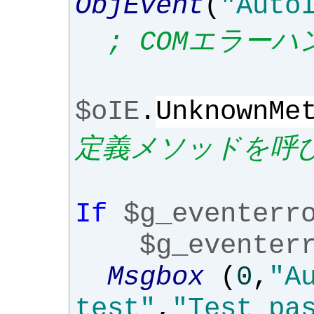
ObjEvent
(
"Auto
; COMエラー
$oIE
.
UnknownMe
定義メソッドを呼
If
$g_eventerr
$g_eventer
Msgbox
(
0
,
"A
test"
,
"Test pa