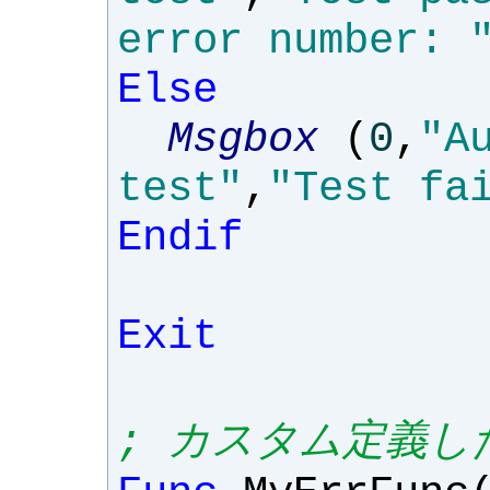
error number: 
Else
Msgbox
(
0
,
"A
test"
,
"Test fa
Endif
Exit
; カスタム定義し