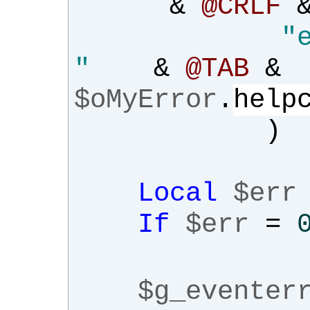
&
@CRLF
"
"
&
@TAB
&
$oMyError
.
help
)
Local
$err
If
$err
=
$g_eventer