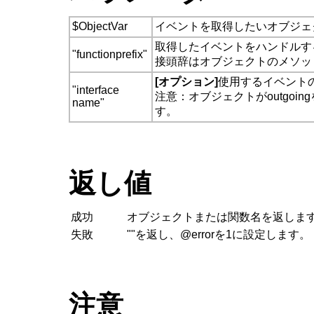
$ObjectVar
イベントを取得したいオブジェ
取得したイベントをハンドルす
"functionprefix"
接頭辞はオブジェクトのメソッ
[オプション]
使用するイベント
"interface
注意：オブジェクトがoutgoi
name"
す。
返し値
成功
オブジェクトまたは関数名を返しま
失敗
""を返し、@errorを1に設定します。
注意