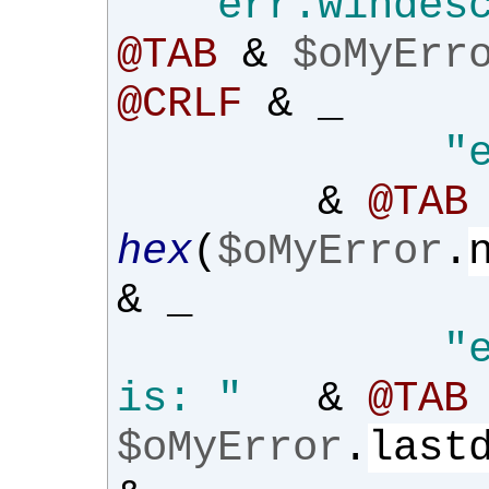
"err.windes
@TAB
&
$oMyErr
@CRLF
&
_
"
&
@TAB
hex
(
$oMyError
.
&
_
"
is: "
&
@TAB
$oMyError
.
last