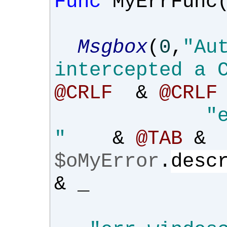
Func
MyErrFunc
Msgbox
(
0
,
"Au
intercepted a 
@CRLF
&
@CRLF
"
"
&
@TAB
&
$oMyError
.
desc
&
_