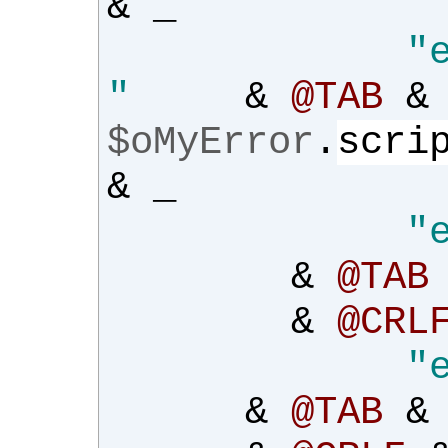
&
_
"
"
&
@TAB
&
$oMyError
.
scri
&
_
"
&
@TAB
&
@CRL
"
&
@TAB
&