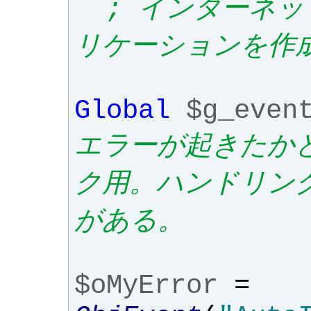
; インターネ
リケーションを作
Global
$g_even
エラーが起きたか
ク用。ハンドリン
がある。
$oMyError
=