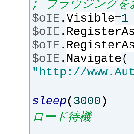
; ブラウジングを
$oIE
.
Visible
=
1
$oIE
.
RegisterA
$oIE
.
RegisterA
$oIE
.
Navigate
(
"http://www.Au
sleep
(
3000
)
ロード待機