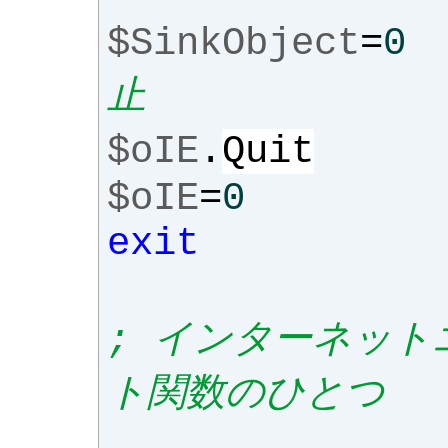
$SinkObject
=
0
止
$oIE
.
Quit
$oIE
=
0
exit
; インターネット
ト関数のひとつ