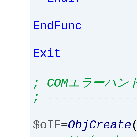
EndFunc
Exit
; COMエラーハ
; ------------
$oIE
=
ObjCreate