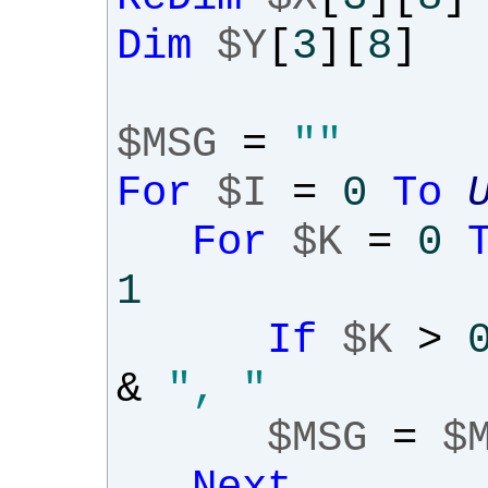
Dim
$Y
[
3
][
8
]
$MSG
=
""
For
$I
=
0
To
For
$K
=
0
1
If
$K
>
&
", "
$MSG
=
$
Next