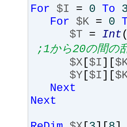
For
$I
=
0
To
For
$K
=
0
$T
=
Int
;1から20の間の
$X
[
$I
][
$
$Y
[
$I
][
$
Next
Next
ReDim
$X
[
3
][
8
]