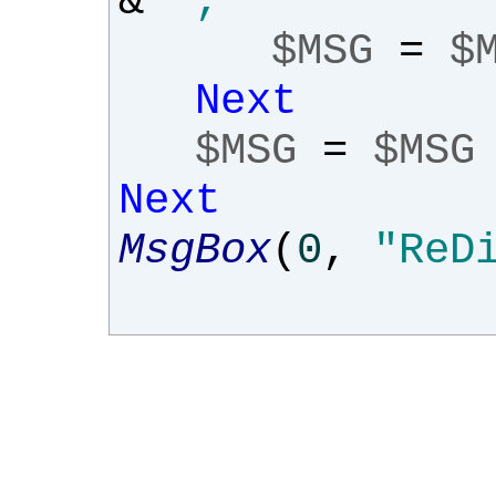
&
", "
$MSG
=
$
Next
$MSG
=
$MSG
Next
MsgBox
(
0
,
"ReD