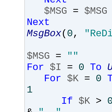
$MSG
=
$MSG
Next
MsgBox
(
0
,
"ReD
$MSG
=
""
For
$I
=
0
To
For
$K
=
0
1
If
$K
>