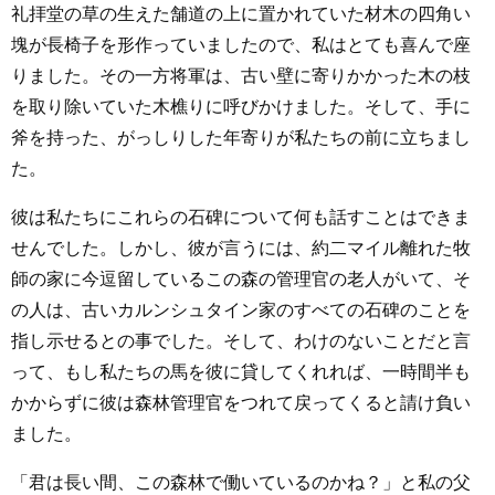
礼拝堂の草の生えた舗道の上に置かれていた材木の四角い
塊が長椅子を形作っていましたので、私はとても喜んで座
りました。その一方将軍は、古い壁に寄りかかった木の枝
を取り除いていた木樵りに呼びかけました。そして、手に
斧を持った、がっしりした年寄りが私たちの前に立ちまし
た。
彼は私たちにこれらの石碑について何も話すことはできま
せんでした。しかし、彼が言うには、約二マイル離れた牧
師の家に今逗留しているこの森の管理官の老人がいて、そ
の人は、古いカルンシュタイン家のすべての石碑のことを
指し示せるとの事でした。そして、わけのないことだと言
って、もし私たちの馬を彼に貸してくれれば、一時間半も
かからずに彼は森林管理官をつれて戻ってくると請け負い
ました。
「君は長い間、この森林で働いているのかね？」と私の父