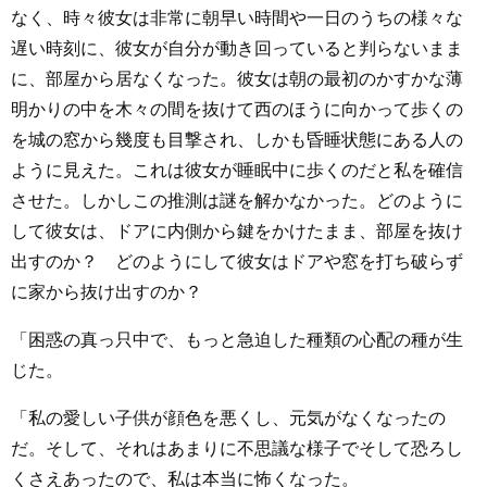
なく、時々彼女は非常に朝早い時間や一日のうちの様々な
遅い時刻に、彼女が自分が動き回っていると判らないまま
に、部屋から居なくなった。彼女は朝の最初のかすかな薄
明かりの中を木々の間を抜けて西のほうに向かって歩くの
を城の窓から幾度も目撃され、しかも昏睡状態にある人の
ように見えた。これは彼女が睡眠中に歩くのだと私を確信
させた。しかしこの推測は謎を解かなかった。どのように
して彼女は、ドアに内側から鍵をかけたまま、部屋を抜け
出すのか？ どのようにして彼女はドアや窓を打ち破らず
に家から抜け出すのか？
「困惑の真っ只中で、もっと急迫した種類の心配の種が生
じた。
「私の愛しい子供が顔色を悪くし、元気がなくなったの
だ。そして、それはあまりに不思議な様子でそして恐ろし
くさえあったので、私は本当に怖くなった。