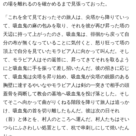
の場を離れるのを確かめるまで見張っておった。
「これを全て見ておったその旅人は、尖塔から降りていっ
て、吸血鬼の麻の包みを取り、それを彼が再び昇った塔の
天辺に持って上がったのさ。吸血鬼は、徘徊から戻って自
分の布が無くなっていることに気付くと、怒り狂って塔の
頂上で自分を見ていたモラビア人に向かって叫んだ。そし
て、モラビア人はその返答に、昇ってきてそれを取るよう
にと吸血鬼に手を振って差し招いたんだ。彼の招きに応じ
て、吸血鬼は尖塔を昇り始め、吸血鬼が尖塔の銃眼のある
胸壁に達するやいなやモラビア人は剣の一突きで相手の頭
蓋骨を両断して教会の墓地へ吸血鬼を投げ落とした。そし
てそこへ向かって曲がりくねる階段を降りて旅人は追っか
け、吸血鬼の首を切り離したもんだ。彼は次の日それ
（首）と体とを、村人のところへ運んだ。村人たちはそい
つらにふさわしい処置として、杭で串刺しにして焼いたん