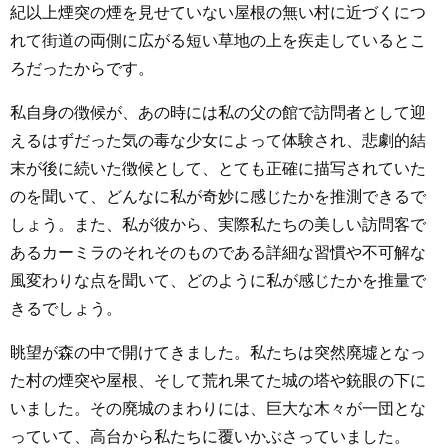
紀以上煙突の煙を見せていない屋根の無い村に近づくにつ
れて街道の両側に広がる短い草地の上を疾走しているとこ
ろだったからです。
私自身の徴候が、あの時には私の父の館で訪問者として迎
えるはずだった気の毒な少女によって体験され、悲劇的結
末が後に続いた徴候として、とても正確に描写されていた
のを聞いて、どんなに私が奇妙に感じたかを推測できるで
しょう。また、私が彼から、実際私たちの美しい訪問客で
あるカーミラのそれそのものである詳細な習慣や不可解な
風変わりな点を聞いて、どのように私が感じたかを推量で
きるでしょう。
眺望が森の中で開けてきました。私たちは突然廃墟となっ
た村の煙突や屋根、そして荒れ果てた城の塔や銃眼の下に
いました。その廃城のまわりには、巨大な木々が一団とな
っていて、高台から私たちに覆いかぶさっていました。