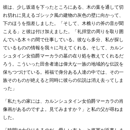
彼は、少し坂道を下ったところにある、木の葉を通して切
れ切れに見えるゴシック風の建物の灰色の壁に向かって、
下のほうを指差しました。「そして、木樵りの斧の音が聞
こえる」と彼は付け加えました。「礼拝堂の周りを取り囲
んでいる木々の間で仕事している。彼なら多分、私が探し
ているものの情報を我々に与えてくれる。そして、カルン
シュタイン女伯爵マーカラの墓の在り処を教えてくれるだ
ろう。こういった田舎者達は偉大な一族の地域的な伝説を
保ちつづけている。裕福で身分ある人達の中では、その一
族そのものが絶えると同時に彼らの伝説は消え去ってしま
った」
「私たちの家には、カルンシュタイン女伯爵マーカラの肖
像画があるのですよ。見てみますか？」と私の父が尋ねま
した。