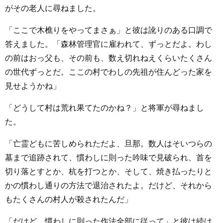
がその老人に尋ねました。
「ここで木樵りをやってまさぁ」と彼は訛りのある口調で
答えました。「森林管理官に雇われて、ずっとだよ。わし
の前はおっ父も、その前も、数え切れねえくらいたくさん
の世代ずっとだ。ここの村でわしの先祖が住んどった家を
見せようかね」
「どうして村は荒れ果てたのかね？」と将軍が尋ねまし
た。
「亡霊どもに苦しめられただよ、旦那。数人はそいつらの
墓まで追跡されて、慣わしに則った吟味で見破られ、首を
切り落とすとか、杭を打つとか、そして、焼き払ったりと
かの慣わし通りの方法で退治されたよ。だけど、それから
もたくさんの村人が殺されたんだ」
「だけど、慣わしに則った作法全部に従って」と彼は続け