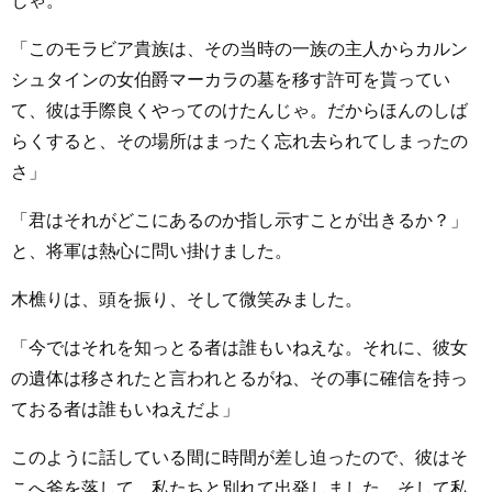
じゃ。
「このモラビア貴族は、その当時の一族の主人からカルン
シュタインの女伯爵マーカラの墓を移す許可を貰ってい
て、彼は手際良くやってのけたんじゃ。だからほんのしば
らくすると、その場所はまったく忘れ去られてしまったの
さ」
「君はそれがどこにあるのか指し示すことが出きるか？」
と、将軍は熱心に問い掛けました。
木樵りは、頭を振り、そして微笑みました。
「今ではそれを知っとる者は誰もいねえな。それに、彼女
の遺体は移されたと言われとるがね、その事に確信を持っ
ておる者は誰もいねえだよ」
このように話している間に時間が差し迫ったので、彼はそ
こへ斧を落して、私たちと別れて出発しました。そして私