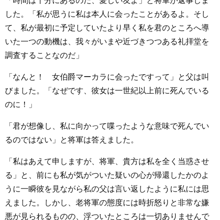
「時間は十分にあるのだ、愛しい友よ」と将軍が返事しま
した。「私が思うに私は本人に会ったことがあるよ。そし
て、私が最初に予定していたより早く私を君のところへ導
いた一つの動機は、我々がいまや近づきつつある礼拝堂を
調査することなのだ」
「なんと！ 女伯爵マーカラに会ったですって」と父は叫
びました。「なぜです、彼女は一世紀以上前に死んでいる
のに！」
「君が想像し、私に向かって喋ったような意味で死んでい
るのではない」と将軍は答えました。
「私はあえて申しますが、将軍、貴方は私を全く当惑させ
る」と、前にも私が気がついた疑いの心が帰還したかのよ
うに一瞬彼を見ながら私の父は言い返したように私には思
えました。しかし、老将軍の態度には時折怒りと非常な嫌
悪が見られるものの、浮ついたところは一切ありませんで