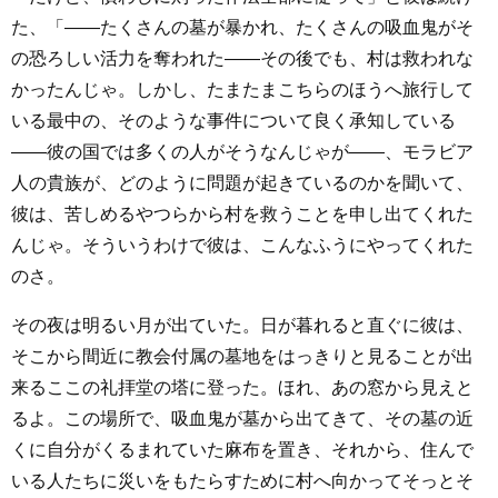
た、「――たくさんの墓が暴かれ、たくさんの吸血鬼がそ
の恐ろしい活力を奪われた――その後でも、村は救われな
かったんじゃ。しかし、たまたまこちらのほうへ旅行して
いる最中の、そのような事件について良く承知している
――彼の国では多くの人がそうなんじゃが――、モラビア
人の貴族が、どのように問題が起きているのかを聞いて、
彼は、苦しめるやつらから村を救うことを申し出てくれた
んじゃ。そういうわけで彼は、こんなふうにやってくれた
のさ。
その夜は明るい月が出ていた。日が暮れると直ぐに彼は、
そこから間近に教会付属の墓地をはっきりと見ることが出
来るここの礼拝堂の塔に登った。ほれ、あの窓から見えと
るよ。この場所で、吸血鬼が墓から出てきて、その墓の近
くに自分がくるまれていた麻布を置き、それから、住んで
いる人たちに災いをもたらすために村へ向かってそっとそ