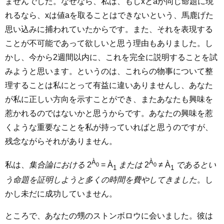
ませんでした。なぜなら、私は、もしxとaが同じ命題に現
れるなら、xは値aを取ることはできないという、馬鹿げた
思い込みに捕われていたからです。また、それを表現する
ことが不可能であって欲しいと思う理由もありました。し
かし、今から2週間以内に、これを完全に説明することを試
みようと思います。というのは、これらの物事について整
理することは私にとって有益に違いありませんし、あなた
が私に正しい方向を示すことができ、またあなたも興味を
惹かれるのではないかと思うからです。あなたの興味を惹
くような重要なことを私が持っていればと思うのですが、
残念ながらそれがありません。
À
À
私は、
集合論における
2
= À
または
2
≠ À
であるとい
0
0
1
1
う命題を証明しようと多くの時間を費やしてきました
。し
かし未だに成功していません。
ところで、あなたの甥のストンボロウに会いました。彼は