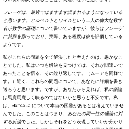
フレーゲは、最近ではますます読まれるようになっている
と思います。
ヒルベルト
と
ワイル
という二人の偉大な数学
者が
数学の基礎
について書いていますが、彼らは
フレーゲ
に賛辞を贈っており
、実際、ある程度は彼を評価している
ようです。
私がこれらの問題を全て解決したと考えたのは、愚かなこ
とでした。私はいつも解決を見つけては、それが間違いで
あったことを悟る、その繰り返しです。（ムーアも同様で
す。）近く、これらの問題について、あなたに詳細を書き
送ろうと思います。ですが、あなたから見れば、私の議論
は馬鹿馬鹿しく映るのではないかと思うと不安です。私
は、∃x:fx.x=a について本当の困難があるとは考えていませ
んでした。このことはつまり、
あなたの同一性の理論に対
する反論
でした。しかしそれをどう表現していいか分かり