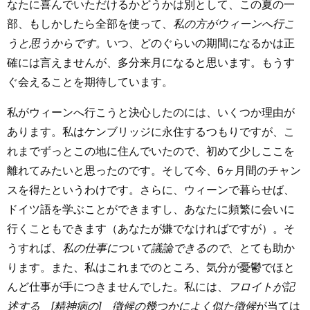
なたに喜んでいただけるかどうかは別として、この夏の一
部、もしかしたら全部を使って、
私の方がウィーンへ行こ
うと思うからです。
いつ、どのぐらいの期間になるかは正
確には言えませんが、多分来月になると思います。もうす
ぐ会えることを期待しています。
私がウィーンへ行こうと決心したのには、いくつか理由が
あります。私はケンブリッジに永住するつもりですが、こ
れまでずっとこの地に住んでいたので、初めて少しここを
離れてみたいと思ったのです。そして今、6ヶ月間のチャン
スを得たというわけです。さらに、ウィーンで暮らせば、
ドイツ語を学ぶことができますし、あなたに頻繁に会いに
行くこともできます（あなたが嫌でなければですが）。そ
うすれば、
私の仕事について議論できるので
、とても助か
ります。また、私はこれまでのところ、気分が憂鬱でほと
んど仕事が手につきませんでした。私には、
フロイトが記
述する [精神病の] 徴候の幾つかによく似た徴候
が当ては