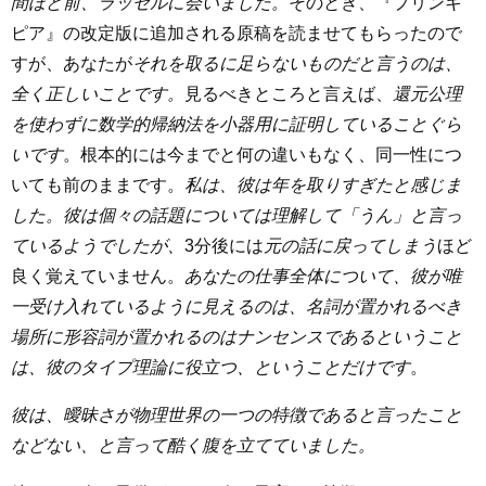
間ほど前、ラッセルに会いました。
そのとき、『プリンキ
ピア』の改定版に追加される原稿を読ませてもらったので
すが、あなたが
それを取るに足らないものだと言うのは、
全く正しいことです。
見るべきところと言えば、
還元公理
を使わずに数学的帰納法を小器用に証明していることぐら
いです
。根本的には今までと何の違いもなく、同一性につ
いても前のままです。
私は、彼は年を取りすぎたと感じま
した。彼は個々の話題については理解して「うん」と言っ
ているようでしたが、
3分後には
元の話に戻ってしまう
ほど
良く覚えていません。
あなたの仕事全体について、彼が唯
一受け入れているように見えるのは、名詞が置かれるべき
場所に形容詞が置かれるのはナンセンスであるということ
は、彼のタイプ理論に役立つ、ということだけです
。
彼は、曖昧さが物理世界の一つの特徴であると言ったこと
などない、と言って酷く腹を立てていました。