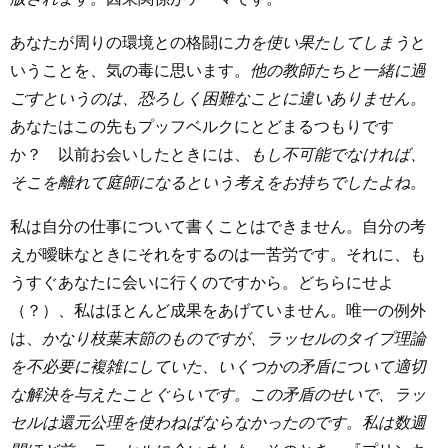
あなたが周りの環境との格闘に
力を使い果たしてしまう
と
いうことを、気の毒に思います。
他の教師たちと一緒に過
ごすというのは、恐ろしく困難なことに違いありません。
あなたはこの先もプッフベルクにとどまるつもりです
か？ 以前お会いしたときには、
もし不可能でなければ、
そこを離れて庭師になるという考えをお持ちでしたよね。
私は自分の仕事について書くことはできません。自分の考
えが曖昧なときにそれをするのは一苦労です。それに、も
うすぐあなたに会いに行くのですから。どちらにせよ
（？）、私はほとんど成果をあげていません。唯一の例外
は、
かなり枝葉末節のものですが、ラッセルのタイプ理論
を不必要に複雑にしていた、いくつかの矛盾について適切
な解決を与えたことぐらいです。この矛盾のせいで、ラッ
セルは還元公理を使わねばならなかったのです。私は数週