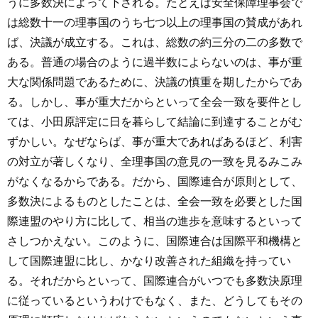
うに多数決によって下される。たとえば安全保障理事会で
は総数十一の理事国のうち七つ以上の理事国の賛成があれ
ば、決議が成立する。これは、総数の約三分の二の多数で
ある。普通の場合のように過半数によらないのは、事が重
大な関係問題であるために、決議の慎重を期したからであ
る。しかし、事が重大だからといって全会一致を要件とし
ては、小田原評定に日を暮らして結論に到達することがむ
ずかしい。なぜならば、事が重大であればあるほど、利害
の対立が著しくなり、全理事国の意見の一致を見るみこみ
がなくなるからである。だから、国際連合が原則として、
多数決によるものとしたことは、全会一致を必要とした国
際連盟のやり方に比して、相当の進歩を意味するといって
さしつかえない。このように、国際連合は国際平和機構と
して国際連盟に比し、かなり改善された組織を持ってい
る。それだからといって、国際連合がいつでも多数決原理
に従っているというわけでもなく、また、どうしてもその