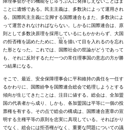
障理事会がその機能をじゅうぶんに発揮しえないことはま
ことに遺憾である。民主主義は、多数決によって運用され
る。国際民主主義に立脚する国際連合もまた、多数決によ
って運営されなければならない。しかるに国際連合は、原
則として多数決原理を採用しているにもかかわらず、大国
りゅう
の拒否権を認めたために、
龍
を描いて目を入れるのを忘れ
た形となった。これでは、国際社会の世論がどうであって
も、それに反対するただ一つの常任理事国の意志の方が勝
つ結果になる。
そこで、最近、安全保障理事会に平和維持の責任を一任す
るかわりに、国際紛争を国際連合総会で処理しようとする
傾向が生じてきたことは、注目に値する。総会は、全加盟
国の代表者から成り、しかも、各加盟国は平等に一個の投
票権を有する。その点で総会の構成は、国際連合憲章の宣
明する主権平等の原則を忠実に具現している。そればかり
でなく、総会には拒否権がなく、重要な問題についての議