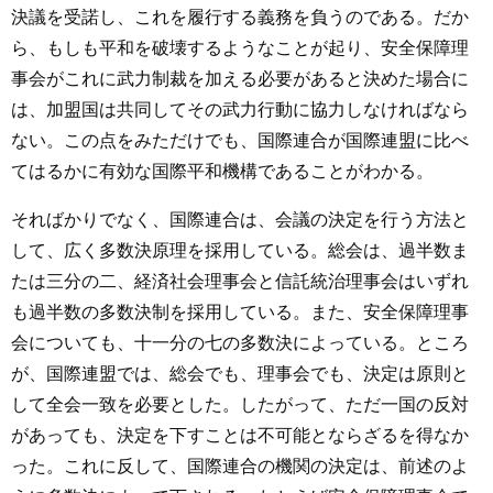
決議を受諾し、これを履行する義務を負うのである。だか
ら、もしも平和を破壊するようなことが起り、安全保障理
事会がこれに武力制裁を加える必要があると決めた場合に
は、加盟国は共同してその武力行動に協力しなければなら
ない。この点をみただけでも、国際連合が国際連盟に比べ
てはるかに有効な国際平和機構であることがわかる。
そればかりでなく、国際連合は、会議の決定を行う方法と
して、広く多数決原理を採用している。総会は、過半数ま
たは三分の二、経済社会理事会と信託統治理事会はいずれ
も過半数の多数決制を採用している。また、安全保障理事
会についても、十一分の七の多数決によっている。ところ
が、国際連盟では、総会でも、理事会でも、決定は原則と
して全会一致を必要とした。したがって、ただ一国の反対
があっても、決定を下すことは不可能とならざるを得なか
った。これに反して、国際連合の機関の決定は、前述のよ