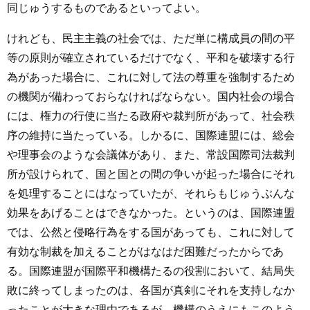
同じゅうするものであるといってよい。
けれども、民主主義の社会では、ただ単に構成員の間の平
等の原則が確立されているだけでなく、平和を破壊する行
為があった場合に、これに対して法の尊重を強制するため
の機関が備わっておらなければならない。国内社会の場合
には、権力の行使に当たる政府や裁判所があって、社会秩
序の維持に当たっている。しかるに、国際連盟には、総会
や理事会のような会議体があり、また、常設国際司法裁判
所が設けられて、国と国との間の争いが起った場合にそれ
を処理することにはなっていたが、それらもじゅうぶんな
効果をあげることはできなかった。というのは、国際連盟
では、公然と侵略行為をする国があっても、これに対して
有効な制裁を加えることがはなはだ困難だったからであ
る。国際連盟が国際平和機構たるの役割において、結局失
敗に終ってしまったのは、各国が真剣にそれを支持しなか
ったことが大きな理由であるが、機構のうえにもこのよう