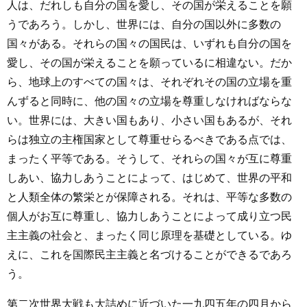
人は、だれしも自分の国を愛し、その国が栄えることを願
うであろう。しかし、世界には、自分の国以外に多数の
国々がある。それらの国々の国民は、いずれも自分の国を
愛し、その国が栄えることを願っているに相違ない。だか
ら、地球上のすべての国々は、それぞれその国の立場を重
んずると同時に、他の国々の立場を尊重しなければならな
い。世界には、大きい国もあり、小さい国もあるが、それ
らは独立の主権国家として尊重せらるべきである点では、
まったく平等である。そうして、それらの国々が互に尊重
しあい、協力しあうことによって、はじめて、世界の平和
と人類全体の繁栄とが保障される。それは、平等な多数の
個人がお互に尊重し、協力しあうことによって成り立つ民
主主義の社会と、まったく同じ原理を基礎としている。ゆ
えに、これを国際民主主義と名づけることができるであろ
う。
第二次世界大戦も大詰めに近づいた一九四五年の四月から