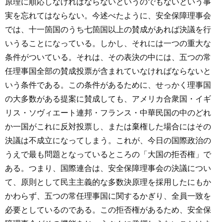
原理に順応しなければならないというのでもないという事
実を忘れてはならない。今述べたように、安全保障理事会
では、十一箇国のうち七箇国以上の賛成があれば決議を行
いうることになっている。しかし、それには一つの重大な
条件がついている。それは、その表決の中には、五つの常
任理事国全部の賛成投票が含まれていなければならないと
いう条件である。この条件があるために、せっかく理事国
の大多数がある提案に賛成しても、アメリカ合衆国・イギ
リス・ソヴィエート連邦・フランス・中華民国の中のどれ
か一国がこれに反対投票し、または棄権した場合にはその
決議は不成立になってしまう。これが、今日の国際政治の
うえで最も問題となっているところの「大国の拒否権」で
ある。つまり、国際連合は、安全保障理事会の決議につい
て、原則として民主主義的な多数決原理を採用したにもか
かわらず、五つの常任理事国に関するかぎり、全員一致を
必要としているのである。この拒否権があるため、安全保