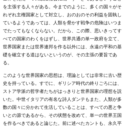
を主張する人々がある。今までのように、多くの国々がそ
れぞれ主権国家として対立し、おのおのその利益を固執し
ているようであっては、人類を脅かす戦争の危険はいつま
でたってもなくならない。だから、この際、思いきってす
べての国家のわくをはずし、世界共通の単一政府を立て、
世界国家または世界連邦を作る以外には、永遠の平和の基
礎を確立する道はないというのが、その主張の要旨であ
る。
このような世界国家の思想は、理論としては非常に古い歴
史を持っている。すでに、ギリシア時代の終りごろには、
ストア学派の哲学者たちがはっきりと世界国家の理想を説
いた。中世イタリアの有名な詩人ダンテもまた、人類が多
数の国々に分かれて生活していることは、すべての悪と争
いとの源であるから、その状態を改めて、単一の世界王国
を作るべきであると論じた。前に述べたカントも、永久平