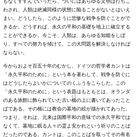
もなくすすんでいったら、ついにはあらゆる文明は打ちこ
わされ、人類は絶滅同様の状態に陥ることがないとはいえ
まい。どうしたら、このように悲惨な戦争を防ぐことがで
きるか。どうすれば、永久の平和の基礎を地上に確立する
ことができるか。今こそ、人類は、あらゆる知能をしぼ
り、すべての努力を傾けて、この大問題を解決しなければ
ならない。
今からおよそ百五十年のむかし、ドイツの哲学者カントは
「永久平和のために」という本を著わして、戦争を防ぐに
はどうしたらよいかについてのくふうをこらした。この
「永久平和のために」という表題はもともとは、オランダ
たて
のある旅館に飾られていた古い
楯
の上に書いてあったこと
ばである。その楯には教会の墓地の絵が描かれてあった。
つまり、それは、元来は国際平和の意味での永久平和では
なくて、墓地に眠る人々の霊よ安かれという祈りのことば
だったのである。カントは、このことばを取ってその有名