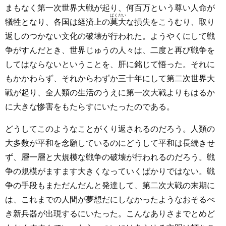
まもなく第一次世界大戦が起り、何百万という尊い人命が
ばくだい
犠牲となり、各国は経済上の
莫大
な損失をこうむり、取り
返しのつかない文化の破壊が行われた。ようやくにして戦
争がすんだとき、世界じゅうの人々は、二度と再び戦争を
してはならないということを、肝に銘じて悟った。それに
もかかわらず、それからわずか三十年にして第二次世界大
戦が起り、全人類の生活のうえに第一次大戦よりもはるか
に大きな惨害をもたらすにいたったのである。
どうしてこのようなことがくり返されるのだろう。人類の
大多数が平和を念願しているのにどうして平和は長続きせ
ず、層一層と大規模な戦争の破壊が行われるのだろう。戦
争の規模がますます大きくなっていくばかりではない。戦
争の手段もまただんだんと発達して、第二次大戦の末期に
は、これまでの人間が夢想だにしなかったようなおそるべ
き新兵器が出現するにいたった。こんなありさまでとめど