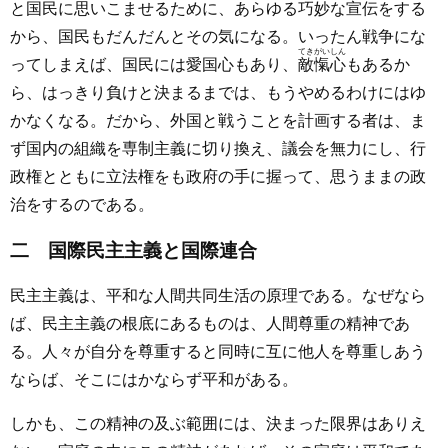
と国民に思いこませるために、あらゆる巧妙な宣伝をする
から、国民もだんだんとその気になる。いったん戦争にな
てきがいしん
ってしまえば、国民には愛国心もあり、
敵愾心
もあるか
ら、はっきり負けと決まるまでは、もうやめるわけにはゆ
かなくなる。だから、外国と戦うことを計画する者は、ま
ず国内の組織を専制主義に切り換え、議会を無力にし、行
政権とともに立法権をも政府の手に握って、思うままの政
治をするのである。
二 国際民主主義と国際連合
民主主義は、平和な人間共同生活の原理である。なぜなら
ば、民主主義の根底にあるものは、人間尊重の精神であ
る。人々が自分を尊重すると同時に互に他人を尊重しあう
ならば、そこにはかならず平和がある。
しかも、この精神の及ぶ範囲には、決まった限界はありえ