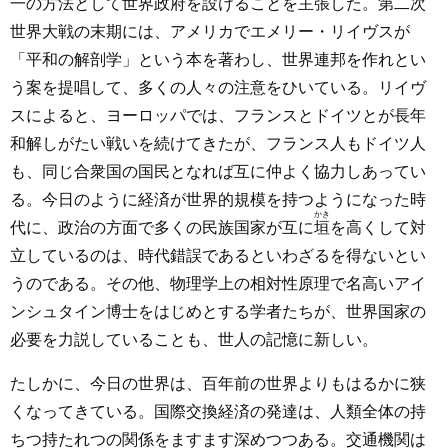
一の方法として世界政府を設けることを主張した。第二次
世界大戦の末期には、アメリカでエメリー・リイヴスが
「平和の解剖学」という本を著わし、世界連邦を作れとい
う案を提唱して、多くの人々の注意をひいている。リイヴ
スによると、ヨーロッパでは、フランスとドイツとが長年
和解しがたい戦いを続けてきたが、フランス人もドイツ人
も、同じ合衆国の国民となれば互に仲よく協力しあってい
る。今日のように経済が世界的規模を持つようになった時
かき
代に、政治の方面で多くの民族国家が互に
垣
を高くして対
立しているのは、時代錯誤であるといわざるを得ないとい
うのである。その他、物理学上の相対性原理で名高いアイ
ンシュタイン博士をはじめとする学者たちが、世界国家の
必要を力説していることも、世人の記憶に新しい。
たしかに、今日の世界は、百年前の世界よりもはるかに狭
くなってきている。国際交換経済の発達は、人類全体の持
ちつ持たれつの関係をますます深めつつある。交通機関は