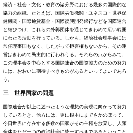
経済・社会・文化・教育の諸分野における幾多の国際的な
協力の組織、たとえば、国際労働機関・ユネスコ・世界保
健機関・国際通貨基金・国際復興開発銀行などを国際連合
と結びつけ、これらの外郭団体を通じてきわめて広い範囲
にわたる活動を行っている。しかも、経済社会理事会には
常任理事国もなく、したがって拒否権もないから、その運
営はきわめて民主的に行われうる。それらの点からみて、
この理事会を中心とする国際連合の国際協力のための努力
には、おおいに期待すべきものがあるといってよいであろ
う。
三 世界国家の問題
国際連合が以上に述べたような理想の実現に向かって努力
しているとき、他方には、更に根本にまでさかのぼって、
今日世界に存在する多数の国家がその主権を放棄し、人類
全体をただ一つの政治社会に統一すべきであるということ