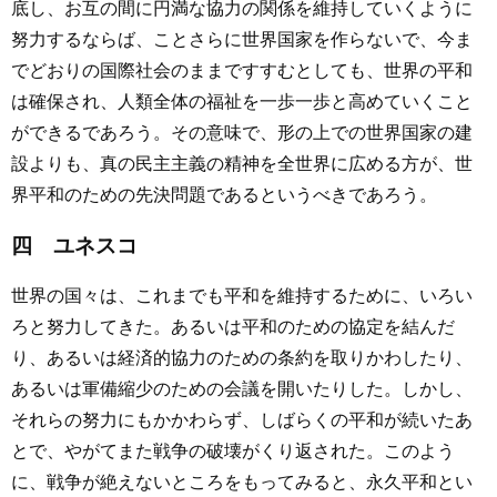
底し、お互の間に円満な協力の関係を維持していくように
努力するならば、ことさらに世界国家を作らないで、今ま
でどおりの国際社会のままですすむとしても、世界の平和
は確保され、人類全体の福祉を一歩一歩と高めていくこと
ができるであろう。その意味で、形の上での世界国家の建
設よりも、真の民主主義の精神を全世界に広める方が、世
界平和のための先決問題であるというべきであろう。
四 ユネスコ
世界の国々は、これまでも平和を維持するために、いろい
ろと努力してきた。あるいは平和のための協定を結んだ
り、あるいは経済的協力のための条約を取りかわしたり、
あるいは軍備縮少のための会議を開いたりした。しかし、
それらの努力にもかかわらず、しばらくの平和が続いたあ
とで、やがてまた戦争の破壊がくり返された。このよう
に、戦争が絶えないところをもってみると、永久平和とい