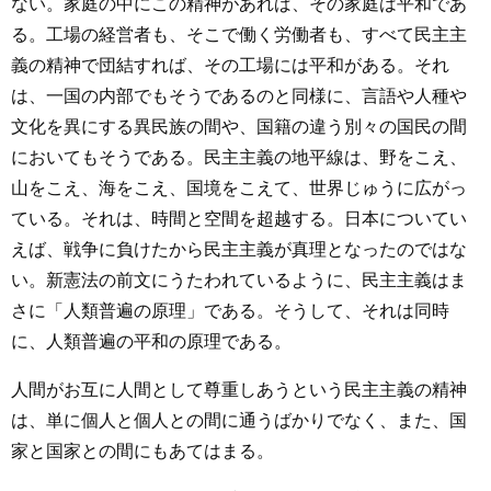
ない。家庭の中にこの精神があれば、その家庭は平和であ
る。工場の経営者も、そこで働く労働者も、すべて民主主
義の精神で団結すれば、その工場には平和がある。それ
は、一国の内部でもそうであるのと同様に、言語や人種や
文化を異にする異民族の間や、国籍の違う別々の国民の間
においてもそうである。民主主義の地平線は、野をこえ、
山をこえ、海をこえ、国境をこえて、世界じゅうに広がっ
ている。それは、時間と空間を超越する。日本についてい
えば、戦争に負けたから民主主義が真理となったのではな
い。新憲法の前文にうたわれているように、民主主義はま
さに「人類普遍の原理」である。そうして、それは同時
に、人類普遍の平和の原理である。
人間がお互に人間として尊重しあうという民主主義の精神
は、単に個人と個人との間に通うばかりでなく、また、国
家と国家との間にもあてはまる。