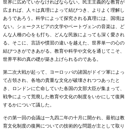
世界に広めていかなければならない。民主主義的な教育が
広まれば、人々は真理によって結びつき、よりよく理解し
あうであろう。科学によって探究される真理には、国境は
ない。シェークスピアの文学やベートヴェンの音楽は、ど
んな人種の心をも打ち、どんな民族によっても深く愛され
る。そこに、言語や慣習の違いを越えた、世界単一の心の
結びつきができあがる。教育や科学や文化を通じてこそ、
世界平和の真の礎が築き上げられるのである。
第二次大戦が起って、ヨーロッパの諸国がドイツ軍によっ
て占領され、各地の貴重な文化が破壊されつつあったと
き、ロンドンに亡命していた各国の文部大臣が集まって、
戦争によって荒廃した教育や文化の制度をいかにして復興
するかについて議した。
その第一回の会議は一九四二年の十月に開かれ、最初は教
育文化制度の復興についての技術的な問題が主として取り