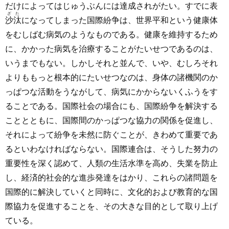
だけによってはじゅうぶんには達成されがたい。すでに表
ざた
沙汰
になってしまった国際紛争は、世界平和という健康体
をむしばむ病気のようなものである。健康を維持するため
に、かかった病気を治療することがたいせつであるのは、
いうまでもない。しかしそれと並んで、いや、むしろそれ
よりももっと根本的にたいせつなのは、身体の諸機関のか
っぱつな活動をうながして、病気にかからないくふうをす
ることである。国際社会の場合にも、国際紛争を解決する
こととともに、国際間のかっぱつな協力の関係を促進し、
それによって紛争を未然に防ぐことが、きわめて重要であ
るといわなければならない。国際連合は、そうした努力の
重要性を深く認めて、人類の生活水準を高め、失業を防止
し、経済的社会的な進歩発達をはかり、これらの諸問題を
国際的に解決していくと同時に、文化的および教育的な国
際協力を促進することを、その大きな目的として取り上げ
ている。