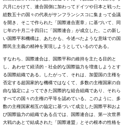
六月にかけて、連合国側に加わってドイツや日本と戦った
総数五十の国々の代表がサンフランシスコに集まって会議
を開き、そこで作られた「国際連合憲章」に基づいて、同
じ年の十月二十四日に「国際連合」が成立した。この新し
い国際平和機構は、あたかも、今述べたような意味での国
際民主主義の精神を実現しようとしているのである。
すなわち、国際連合は、国際平和の維持を主たる目的と
し、あわせて経済的・社会的な国際協力を増進しようとす
る国際組織である。したがって、それは、加盟国の主権を
否定する超国家的な機構ではなくて、多数の主権国家の自
由な協定によってできた国際的な組合組織であり、それら
すべての国々の主権の平等を認めている。このように、多
数の主権国家相互の協定に基づいて成立した国際平和およ
び国際協力の組織である点では、国際連合は、第一次世界
大戦のあとで結成された「国際連盟」とその根本の性格を