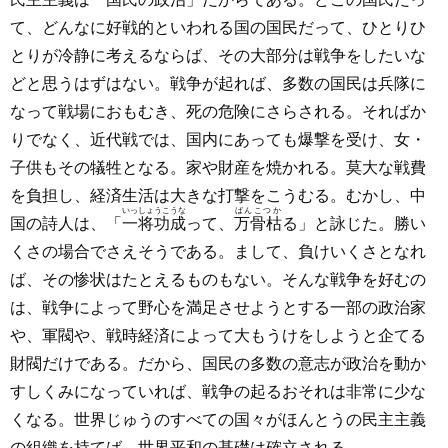
て、どんなに好戦的といわれる国の国民だって、ひとりひ
とりが冷静に考えるならば、その大部分は戦争をしたいな
どと思うはずはない。戦争が起れば、多数の国民は兵隊に
なって戦場におもむき、死の危険にさらされる。そればか
りでなく、近代戦では、国内にあっても爆撃を受け、女・
子供もその犠牲となる。家や財産を焼かれる。莫大な戦費
を負担し、経済生活は大きな打撃をこうむる。むかし、中
いっしょうこうな
ばんこつか
国の詩人は、「
一将功成
って、
万骨枯
る」と詠じた。勝い
くさの場合でさえそうである。まして、負けいくさとなれ
ば、その惨状はたとえるものもない。そんな戦争を好むの
は、戦争によって野心を満足させようとする一部の政治家
や、軍閥や、戦時経済によって大もうけをしようと企てる
財閥だけである。だから、国民の多数の意志が政治を動か
すしくみになっていれば、戦争の起るおそれは非常に少な
くなる。世界じゅうのすべての国々がほんとうの民主主義
の組織を持てば、世界平和の基礎は確立される。