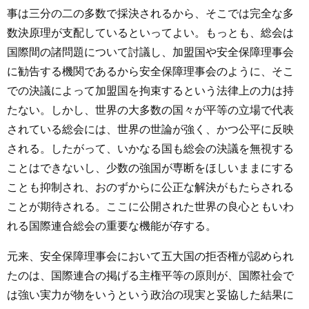
事は三分の二の多数で採決されるから、そこでは完全な多
数決原理が支配しているといってよい。もっとも、総会は
国際間の諸問題について討議し、加盟国や安全保障理事会
に勧告する機関であるから安全保障理事会のように、そこ
での決議によって加盟国を拘束するという法律上の力は持
たない。しかし、世界の大多数の国々が平等の立場で代表
されている総会には、世界の世論が強く、かつ公平に反映
される。したがって、いかなる国も総会の決議を無視する
ことはできないし、少数の強国が専断をほしいままにする
ことも抑制され、おのずからに公正な解決がもたらされる
ことが期待される。ここに公開された世界の良心ともいわ
れる国際連合総会の重要な機能が存する。
元来、安全保障理事会において五大国の拒否権が認められ
たのは、国際連合の掲げる主権平等の原則が、国際社会で
は強い実力が物をいうという政治の現実と妥協した結果に